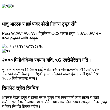
धातु आरएफ र हाई पावर डीसी गिलास ट्यूब सँगै
Reci W2/W4/W6/W8 प्रिमियम CO2 ग्लास ट्यूब, 30W/60W RF
मेटल ट्यूबको लागि उपयुक्त
२००० मिमी/सेकेन्ड स्क्यान गति, ५G एक्सेलेरेसन गति।
सुपर नोभा१० मा डिजिटल हाई-स्पीड स्टेपर मोटरहरूसँग जोडिएको एओन
लेजरको नयाँ डिजाइन गरिएको हल्का तौलको लेजर हेड। ५जी एक्सेलेरेशन,
२००० मिमी/सेकेन्ड सम्म।
सिमलेस स्रोत स्विचिङ
आरएफ मेटल ट्यूब र डीसी ग्लास ट्यूब बीच स्विच गर्ने काम सहज र छिटो
भयो। सफ्टवेयरले लगभग आधा सेकेन्डमा स्वचालित रूपमा उपयुक्त लेजर ट्यूब
र मिरर स्थिति ट्रिगर गर्दछ।