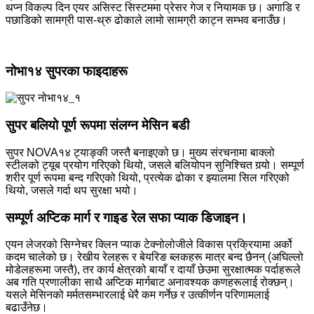
थप्न विकल्प दिन एयर असिस्ट सिस्टममा प्रेसर गेज र नियामक छ। अगाडि र
पछाडिको सामग्री पास-थ्रु ढोकाले लामो सामग्री काट्न सम्भव बनाउँछ।
नोभा१४ सुपरका फाइदाहरू
सुपर बलियो पूर्ण रूपमा संलग्न मेसिन बडी
सुपर NOVA१४ ट्याङ्की जस्तै बनाइएको छ। मुख्य संरचनामा बाक्लो
स्टीलको ट्यूब प्रयोग गरिएको थियो, जसले बलियोपन सुनिश्चित गर्‍यो। सम्पूर्ण
शरीर पूर्ण रूपमा बन्द गरिएको थियो, प्रत्येक ढोका र झ्यालमा सिल गरिएको
थियो, जसले गर्दा थप सुरक्षा भयो।
सम्पूर्ण अप्टिक मार्ग र गाइड रेल सफा प्याक डिजाइन।
एयन लेजरको सिग्नेचर क्लिन प्याक टेक्नोलोजीले विकास प्रक्रियामा अर्को
कदम चालेको छ। रेखीय रेलहरू र बेयरिङ ब्लकहरू मात्र बन्द छैनन् (अघिल्लो
मोडेलहरूमा जस्तै), तर कार्य क्षेत्रको बायाँ र दायाँ छेउमा सुरक्षात्मक पर्दाहरूले
अब गति प्रणालीका साथै अप्टिक मार्गबाट ​​अनावश्यक कणहरूलाई रोक्छन्।
यसले मेसिनको मर्मतसम्भारलाई धेरै कम गर्नेछ र उत्कीर्णन परिणामलाई
बढाउँनेछ।