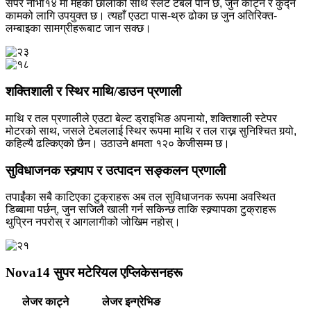
सपर नोभा१४ मा महको छालाको साथ स्लेट टेबल पनि छ, जुन काट्ने र कुँद्ने
कामको लागि उपयुक्त छ। त्यहाँ एउटा पास-थ्रु ढोका छ जुन अतिरिक्त-
लम्बाइका सामग्रीहरूबाट जान सक्छ।
शक्तिशाली र स्थिर माथि/डाउन प्रणाली
माथि र तल प्रणालीले एउटा बेल्ट ड्राइभिङ अपनायो, शक्तिशाली स्टेपर
मोटरको साथ, जसले टेबललाई स्थिर रूपमा माथि र तल राख्न सुनिश्चित गर्‍यो,
कहिल्यै ढल्किएको छैन। उठाउने क्षमता १२० केजीसम्म छ।
सुविधाजनक स्क्र्याप र उत्पादन सङ्कलन प्रणाली
तपाईंका सबै काटिएका टुक्राहरू अब तल सुविधाजनक रूपमा अवस्थित
डिब्बामा पर्छन्, जुन सजिलै खाली गर्न सकिन्छ ताकि स्क्र्यापका टुक्राहरू
थुप्रिन नपरोस् र आगलागीको जोखिम नहोस्।
Nova14 सुपर मटेरियल एप्लिकेसनहरू
लेजर काट्ने
लेजर इन्ग्रेभिङ