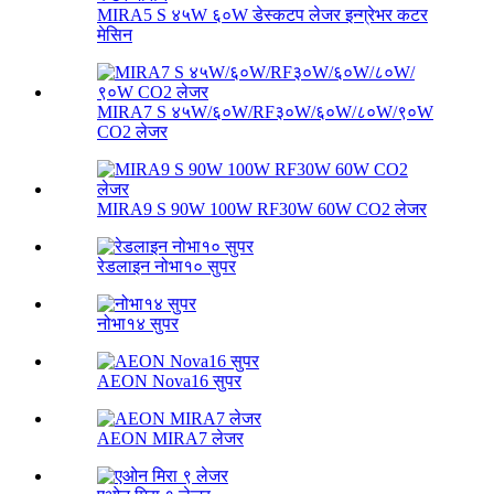
MIRA5 S ४५W ६०W डेस्कटप लेजर इन्ग्रेभर कटर
मेसिन
MIRA7 S ४५W/६०W/RF३०W/६०W/८०W/९०W
CO2 लेजर
MIRA9 S 90W 100W RF30W 60W CO2 लेजर
रेडलाइन नोभा१० सुपर
नोभा१४ सुपर
AEON Nova16 सुपर
AEON MIRA7 लेजर