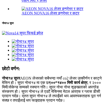
एओन मिरा ९ लेजर
AEON NOVA16 लेजर इन्ग्रेभर र कटर
नोभा१४ सुपर
छोटो वर्णन:
नोभा१४
सुपर
AEON लेजरको सबैभन्दा नयाँ co2 लेजर उत्कीर्णन र काट्ने
मेसिन हो। सुपर नोभा१४ मा एक छ
९००*१४०० मिमी कार्य क्षेत्र
, र २०००
मिमी/सेकेन्ड सम्मको स्क्यान गति। सुपर नोभा नोभा शृङ्खलाको अपग्रेड
संस्करण हो। सुपर नोभा१४ ले एउटै मेसिनमा मेटल आरएफ र ग्लास डीसी
प्रदान गर्दछ। द्रुत सुपर नोभा१४ ले तपाईंको थप आवश्यकताहरू पूरा गर्न
सक्छ र तपाईंलाई थप फाइदाहरू प्रदान गर्दछ।