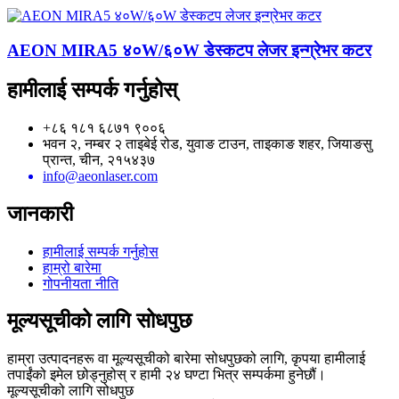
AEON MIRA5 ४०W/६०W डेस्कटप लेजर इन्ग्रेभर कटर
हामीलाई सम्पर्क गर्नुहोस्
+८६ १८१ ६८७१ ९००६
भवन २, नम्बर २ ताइबेई रोड, युवाङ टाउन, ताइकाङ शहर, जियाङसु
प्रान्त, चीन, २१५४३७
info@aeonlaser.com
जानकारी
हामीलाई सम्पर्क गर्नुहोस
हाम्रो बारेमा
गोपनीयता नीति
मूल्यसूचीको लागि सोधपुछ
हाम्रा उत्पादनहरू वा मूल्यसूचीको बारेमा सोधपुछको लागि, कृपया हामीलाई
तपाईंको इमेल छोड्नुहोस् र हामी २४ घण्टा भित्र सम्पर्कमा हुनेछौं।
मूल्यसूचीको लागि सोधपुछ