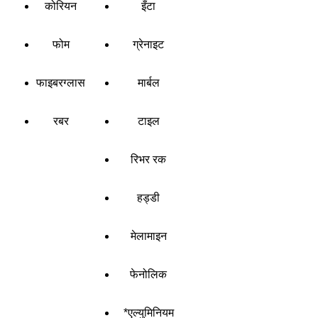
कोरियन
इँटा
फोम
ग्रेनाइट
फाइबरग्लास
मार्बल
रबर
टाइल
रिभर रक
हड्डी
मेलामाइन
फेनोलिक
*एल्युमिनियम