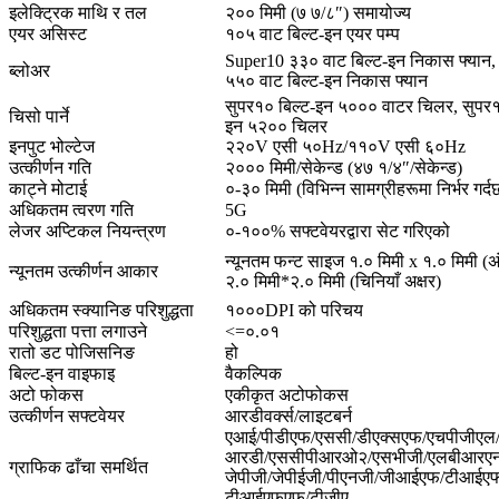
इलेक्ट्रिक माथि र तल
२०० मिमी (७ ७/८″) समायोज्य
एयर असिस्ट
१०५ वाट बिल्ट-इन एयर पम्प
Super10 ३३० वाट बिल्ट-इन निकास फ्यान
ब्लोअर
५५० वाट बिल्ट-इन निकास फ्यान
सुपर१० बिल्ट-इन ५००० वाटर चिलर, सुपर१
चिसो पार्ने
इन ५२०० चिलर
इनपुट भोल्टेज
२२०V एसी ५०Hz/११०V एसी ६०Hz
उत्कीर्णन गति
२००० मिमी/सेकेन्ड (४७ १/४″/सेकेन्ड)
काट्ने मोटाई
०-३० मिमी (विभिन्न सामग्रीहरूमा निर्भर गर्द
अधिकतम त्वरण गति
5G
लेजर अप्टिकल नियन्त्रण
०-१००% सफ्टवेयरद्वारा सेट गरिएको
न्यूनतम फन्ट साइज १.० मिमी x १.० मिमी (अंग
न्यूनतम उत्कीर्णन आकार
२.० मिमी*२.० मिमी (चिनियाँ अक्षर)
अधिकतम स्क्यानिङ परिशुद्धता
१०००DPI को परिचय
परिशुद्धता पत्ता लगाउने
<=०.०१
रातो डट पोजिसनिङ
हो
बिल्ट-इन वाइफाइ
वैकल्पिक
अटो फोकस
एकीकृत अटोफोकस
उत्कीर्णन सफ्टवेयर
आरडीवर्क्स/लाइटबर्न
एआई/पीडीएफ/एससी/डीएक्सएफ/एचपीजीएल/
आरडी/एससीपीआरओ२/एसभीजी/एलबीआरएन/
ग्राफिक ढाँचा समर्थित
जेपीजी/जेपीईजी/पीएनजी/जीआईएफ/टीआईए
टीआईएफएफ/टीजीए