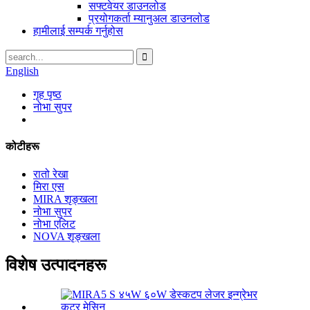
सफ्टवेयर डाउनलोड
प्रयोगकर्ता म्यानुअल डाउनलोड
हामीलाई सम्पर्क गर्नुहोस
English
गृह पृष्ठ
नोभा सुपर
कोटीहरू
रातो रेखा
मिरा एस
MIRA शृङ्खला
नोभा सुपर
नोभा एलिट
NOVA शृङ्खला
विशेष उत्पादनहरू