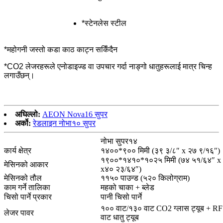
*स्टेनलेस स्टील
*महोगनी जस्तो कडा काठ काट्न सकिँदैन
*CO2 लेजरहरूले एनोडाइज्ड वा उपचार गर्दा नाङ्गो धातुहरूलाई मात्र चिन्ह
लगाउँछन्।
अघिल्लो:
AEON Nova16 सुपर
अर्को:
रेडलाइन नोभा१० सुपर
नोभा सुपर१४
कार्य क्षेत्र
१४००*९०० मिमी (३९ ३/८″ x २७ ९/१६″)
१९००*१४१०*१०२५ मिमी (७४ ५१/६४″ x
मेसिनको आकार
x४० २३/६४″)
मेसिनको तौल
११५० पाउन्ड (५२० किलोग्राम)
काम गर्ने तालिका
महको चाका + ब्लेड
चिसो पार्ने प्रकार
पानी चिसो पार्ने
१०० वाट/१३० वाट CO2 ग्लास ट्यूब + R
लेजर पावर
वाट धातु ट्यूब