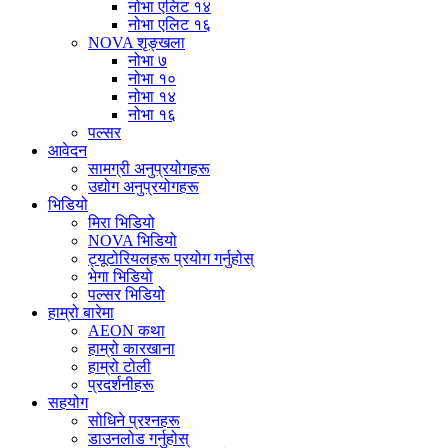
नोभा एलिट १४
नोभा एलिट १६
NOVA शृङ्खला
नोभा ७
नोभा १०
नोभा १४
नोभा १६
पल्सर
आवेदन
सामग्री अनुप्रयोगहरू
उद्योग अनुप्रयोगहरू
भिडियो
मिरा भिडियो
NOVA भिडियो
ट्यूटोरियलहरू प्रयोग गर्नुहोस्
भेगा भिडियो
पल्सर भिडियो
हाम्रो बारेमा
AEON कथा
हाम्रो कारखाना
हाम्रो टोली
प्रदर्शनीहरू
सहयोग
सोधिने प्रश्नहरू
डाउनलोड गर्नुहोस्