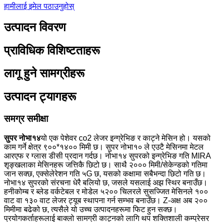
हामीलाई इमेल पठाउनुहोस्
उत्पादन विवरण
प्राविधिक विशिष्टताहरू
लागू हुने सामग्रीहरू
उत्पादन ट्यागहरू
समग्र समीक्षा
सुपर नोभा१४
यो एक पेशेवर co2 लेजर इन्ग्रेभिङ र काट्ने मेसिन हो। यसको
काम गर्ने क्षेत्र ९००*१४०० मिमी छ। सुपर नोभा१० ले एउटै मेसिनमा मेटल
आरएफ र ग्लास डीसी प्रदान गर्दछ। नोभा१४ सुपरको इन्ग्रेभिङ गति MIRA
शृङ्खलाका मेसिनहरू जत्तिकै छिटो छ। साथै २००० मिमी/सेकेन्डको गतिमा
जान सक्छ, एक्सेलेरेशन गति ५G छ, यसको कक्षामा सबैभन्दा छिटो गति छ।
नोभा१४ सुपरको संरचना धेरै बलियो छ, जसले यसलाई अझ स्थिर बनाउँछ।
हनीकोम्ब र ब्लेड वर्कटेबल र मोडेल ५२०० चिलरले सुसज्जित मेसिनले १००
वाट वा १३० वाट लेजर ट्यूब स्थापना गर्न सम्भव बनाउँछ। Z-अक्ष अब २००
मिमीमा बढेको छ, त्यसैले यो उच्च उत्पादनहरूमा फिट हुन सक्छ।
प्रयोगकर्ताहरूलाई बाक्लो सामग्री काट्नको लागि थप शक्तिशाली कम्प्रेसर