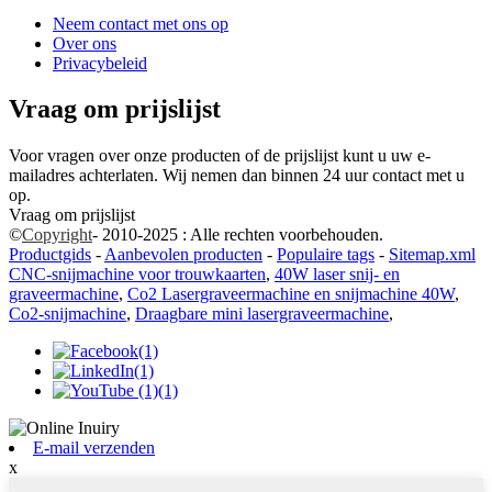
Neem contact met ons op
Over ons
Privacybeleid
Vraag om prijslijst
Voor vragen over onze producten of de prijslijst kunt u uw e-
mailadres achterlaten. Wij nemen dan binnen 24 uur contact met u
op.
Vraag om prijslijst
©
Copyright
- 2010-2025 : Alle rechten voorbehouden.
Productgids
-
Aanbevolen producten
-
Populaire tags
-
Sitemap.xml
CNC-snijmachine voor trouwkaarten
,
40W laser snij- en
graveermachine
,
Co2 Lasergraveermachine en snijmachine 40W
,
Co2-snijmachine
,
Draagbare mini lasergraveermachine
,
E-mail verzenden
x