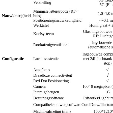
8G (Supe
Versnelling
5G (Elit
Minimale lettergrootte (RF-
1,0×1,0
Nauwkeurigheid
buis)
Positioneringsnauwkeurigheid
<=0,1 
Werktafel
Honingraat + B
Glas: Ingebouwde 
Koelsysteem
RF: Luchtge
Ingebouwde
Rookafzuigventilator
(automatische st
Ingebouwde comp
Configuratie
Luchtassistentie
met 24L luchttank 
stop)
Autofocus
√
Draadloze connectiviteit
√
Red Dot Positionering
√
Camera
100° 8 megapixel 
Intern geheugen
1G
Besturingssoftware
Rdworks/Lighburn 
Compatibele ontwerpsoftware
CorelDraw/Illustr
Machineafmeting (mm)
1500*1210