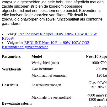
zorgvuldig gescheiden, de hele behuizing afgedicht met een
zachte siliconen strip en de kogelomloopspindel
afgeschermd met een beschermende borstel. Bovendien is
elke koelventilator voorzien van filters. Elk detail is
zorgvuldig ontworpen om zowel functionaliteit als comfort te
garanderen...
Vorig:
Redline Nova16 Super 100W 130W 150W RF30W
RF60W
Volgende:
REDLINE Nova10 Elite 90W 100W CO2
lasersnijder en graveermachine
Parameters
Model
Nova10
Sup
Werkgebied (mm)
1000*70
Z-as hefruimte
200 m
Werkbereik
Maximaal hefvermogen
120 kg
Glas: 90W
Laserbuis
Laserbuisvermogen
RF: 30W/
4000 mm/s (
Maximale graveersnelheid
1200 mm/s (
Bewegingssysteem