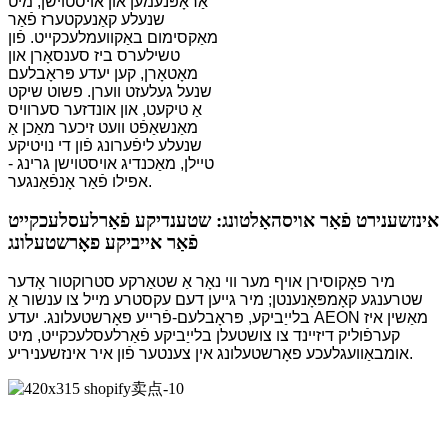
אַראָפּנעמען און אויסטוישן, מיט
שנעלע קאַנעקטערז פֿאַר
מאַקסימום באַקוועמלעכקייט. פֿון
טשילערס ביז סענסאָרן און
מאָטאָרן, קען יעדע פּראָבלעם
שנעל געלעזט ווערן. פשוט שיקט
אַ טיקעט, און אונדזער סערוויס
מאַנשאַפֿט וועט זיכער מאַכן אַ
שנעלע ליפֿערונג פֿון די נויטיקע
טיילן, מאַכנדיג אויסטוישן גרינג -
אפילו פֿאַר אָנפֿאַנגער.
אינזשענירט פֿאַר אויסהאַלטונג: שטענדיקע פֿאַרלעסלעכקייט
פֿאַר אייביקע פאָרשטעלונג
מיר פאָקוסירן אויף מער ווי נאָר אַ שטאַרקע סטרוקטור אָדער
שטרענגע קאָמפּאָנענטן; מיר גייען דעם עקסטרע מייל צו ענשור אַ
בלייַביקע, פּראָבלעם-פֿרייע פאָרשטעלונג. יעדע AEON מאַשין איז
קערפֿוליק דיזיינד צו צושטעלן בלייַביקע פֿאַרלעסלעכקייט, מיט
אומבאַוועגלעכע פאָרשטעלונג אין צענטער פֿון איר אינזשעניריע.