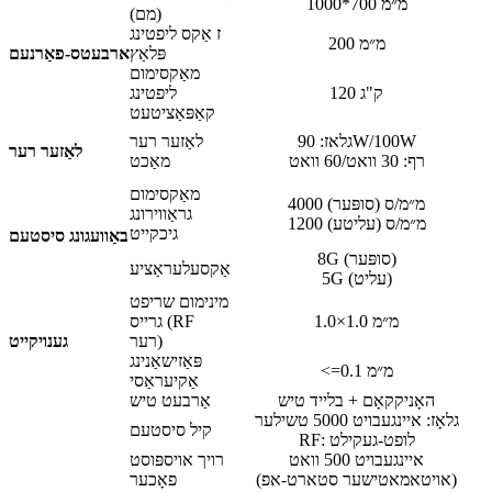
1000*700 מ״מ
(מם)
ז אַקס ליפטינג
200 מ״מ
פּלאַץ
ארבעטס-פאַרנעם
מאַקסימום
120 ק"ג
ליפטינג
קאַפּאַציטעט
גלאז: 90W/100W
לאַזער רער
לאַזער רער
רף: 30 וואט/60 וואט
מאַכט
מאַקסימום
4000 מ״מ/ס (סופּער)
גראַווירונג
1200 מ״מ/ס (עליטע)
גיכקייט
באַוועגונג סיסטעם
8G (סופּער)
אַקסעלעראַציע
5G (עליט)
מינימום שריפט
1.0×1.0 מ״מ
גרייס (RF
רער)
גענויקייט
פּאַזישאַנינג
<=0.1 מ״מ
אַקיעראַסי
האָניקקאָם + בלייד טיש
אַרבעט טיש
גלאָז: איינגעבויט 5000 טשילער
קיל סיסטעם
RF: לופט-געקילט
איינגעבויט 500 וואט
רויך אויספּוסט
(אויטאמאטישער סטארט-אפ)
פאָכער