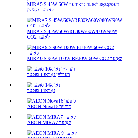
MIRA5 S 45W 60W דעסקטאָפּ לאַזער גראַוויער
קאַטער מאַשין
MIRA7 S 45W/60W/RF30W/60W/80W/90W
CO2 לאַזער
MIRA9 S 90W 100W RF30W 60W CO2 לאַזער
רעדליין נאָוואַ10 סופּער
נאָוואַ14 סופּער
AEON Nova16 סופּער
AEON MIRA7 לאַזער