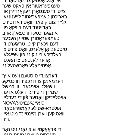
אין אַלע אָפּטיק צו מאָניטאָרירן
טעמפּעראַטור אין פאַקטישער
צייט. די סענסאָרן רעקאָרדירן און
באַריכטן טעמפּעראַטור לייענונגען
גלייך צום קיפּאַד, וואָס ראַדוסירט
באַדייטנד דעם ריזיקאָ פון
אומגעריכטע דורכפאַלן. אויב
טעמפּעראַטורן שטייגן העכער
דעם זיכערן קייט, טריגערט די
סיסטעם אַן אַלערט, וואָס פירט צו
באַלדיקע רייניקונג פון שפּיגלען
אָדער לענסעס צו האַלטן
אָפּטימאַלע פאָרשטעלונג.
דערצו,
די סיסטעם וועט אייך
דערמאָנען צו דורכפירן וויכטיקע
וישאַלט אויפגאַבן, ווי למשל
שמירן די פירער רעלס אָדער
אויסליידיקן וואַסער פֿון די רעדליין
NOVA'ס איינגעבויטע
אולטרא-שטילע קאָמפּרעסאָר,
וואָס קען ווערן מיינטיינד מיט איין
ריר.
די פּראָאַקטיווע צוגאַנג ניט נאָר
פאַרהיט טייַערע טעותים און