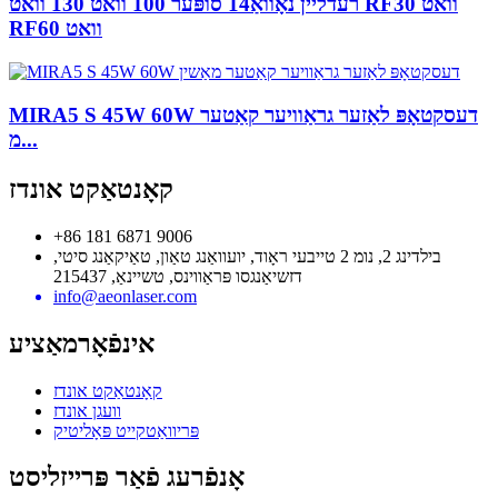
רעדליין נאָוואַ14 סופּער 100 וואט 130 וואט RF30 וואט
RF60 וואט
MIRA5 S 45W 60W דעסקטאָפּ לאַזער גראַוויער קאַטער
מ...
קאָנטאַקט אונדז
+86 181 6871 9006
בילדינג 2, נומ 2 טייבעי ראָוד, יועוואַנג טאַון, טאַיקאַנג סיטי,
דזשיאַנגסו פּראַווינס, טשיינאַ, 215437
info@aeonlaser.com
אינפֿאָרמאַציע
קאָנטאַקט אונדז
וועגן אונדז
פּריוואַטקייט פּאָליטיק
אָנפֿרעג פֿאַר פּרייזליסט