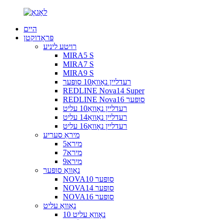
היים
פּראָדוקטן
רויטע ליניע
MIRA5 S
MIRA7 S
MIRA9 S
רעדליין נאָוואַ10 סופּער
REDLINE Nova14 Super
REDLINE Nova16 סופּער
רעדליין נאָוואַ10 עליט
רעדליין נאָוואַ14 עליט
רעדליין נאָוואַ16 עליט
מיראַ סעריע
מירא5
מירא7
מירא9
נאָוואַ סופּער
NOVA10 סופּער
NOVA14 סופּער
NOVA16 סופּער
נאָוואַ עליט
נאָוואַ עליט 10