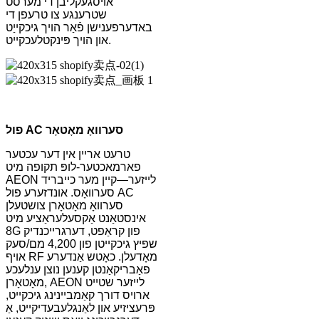
אויסגעקליבן די מערסט
שטרענגע צו טרעפן די
באדערפענישן פֿאַר הויך גיכקייַט
און הויך פּינקטלעכקייט.
פול AC סערוואָ מאָטאָר
טרעט אריין אין דער עכטער
פארמאכטער-לופּ תקופה מיט
AEON לייזער—קיין מער כייבריד
סערוואָס. אונדזערע פול AC
סערוואָ מאָטאָרן צושטעלן
אינסטאַנט אַקסעלעראַציע מיט
8G פון קראַפט, דערגרייכנדיק
שפּיץ גיכקייטן פון 4,200 מם/סעק
אויף RF מאָדעלן. כאָטש אַנדערע
פאַבריקאַנטן קענען נוצן ענלעכע
מאָטאָרן, AEON לייזער שטייט
ארויס דורך קאַמביינינג גיכקייט,
פּרעציזיע און לאַנגלעבעדיקייט, אַ