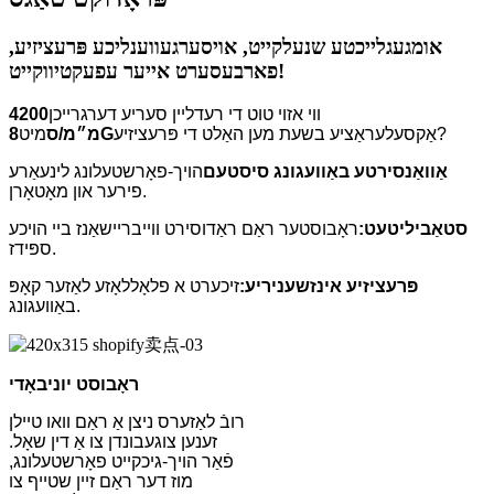
אומגעגלייכטע שנעלקייט, אויסערגעווענליכע פּרעציזיע,
פארבעסערט אייער עפעקטיווקייט!
ווי אזוי טוט די רעדליין סעריע דערגרייכן
4200
אַקסעלעראַציע בשעת מען האַלט די פּרעציזיע?
8G
מ״מ/ס
מיט
אַוואַנסירטע באַוועגונג סיסטעם
הויך-פאָרשטעלונג לינעאַרע
פירער און מאָטאָרן.
סטאַביליטעט:
ראָבוסטער ראַם ראַדוסירט ווייבריישאַנז ביי הויכע
ספּידז.
פּרעציזיע אינזשעניריע:
זיכערט א פלאָללאָזע לאַזער קאָפּ
באַוועגונג.
ראָבוסט יוניבאָדי
רובֿ לאַזערס ניצן אַ ראַם וואו טיילן
זענען צוגעבונדן צו אַ דין שאָל.
פֿאַר הויך-גיכקייט פאָרשטעלונג,
מוז דער ראַם זיין שטייף צו