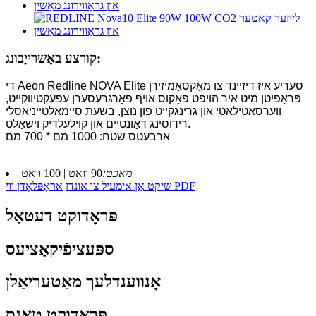
קורצע באַשרייַבונג:
די Aeon Redline NOVA Elite סעריע איז דיזיינד צו מאַקסאַמיזירן
פּראָפיטן מיט איר הויפּט פאָקוס אויף פאַרגרעסערן עפעקטיווקייט,
ווערסאַטילאַטי און גרינגקייט פון נוצן, בשעת סיימאַלטייניאַסלי
רידוסינג דאַונטיים און קוילעלדיק וישאַלט.
ארבעטס שטח: 1000 מם * 700 מם
מאַכט:
90 וואט | 100 וואט
אראָפּלאָדן ווי PDF
שיקט אַן אימעיל צו אונדז
פּראָדוקט דעטאַל
ספּעציפֿיקאַציעס
אָנווענדלעך מאַטעריאַלן
פּראָדוקט טאַגס