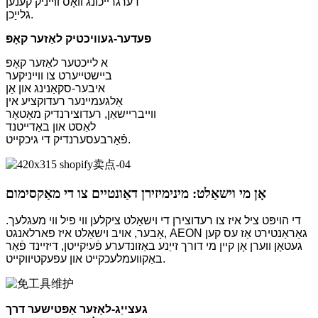
דערגרייכונג וואָס ווייניק קענען
גלייַכן.
פעדער-געוויכטיק לאַזער קאָפּ
א לייכטער לאַזער קאָפּ
ביישטייערט צו ווייניקער
איבער-סקאַנינג און אַן
אַלגעמיינער רעדוקציע אין
ווייבריישאַן, רעדוצירנדיק מאָטאָר
לאַסט און באַדייטנד
פֿאַרבעסערנדיק די גיכקייט.
אָן מי וישאַלט: מינימיזירן דאַונטיים צו די מאַקסימום
די הויפּט ציל איז צו רעדוצירן די וישאַלט ציקלען ווי פיל ווי מעגלעך.
אָבער, אויב וישאַלט איז פארלאנגט, AEON גאַראַנטירט אַז עס קען
געטאָן ווערן אָן קיין מי דורך זייַנע באַזונדערע פֿעיִקייטן, דיזיינד פֿאַר
באַקוועמלעכקייט און עפעקטיווקייט.
געצייַג-לאָזער אָפּטישער דרך