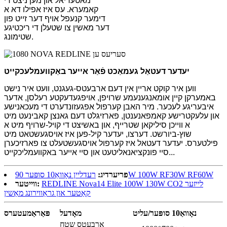
מאטעריאל און מען ניצט די
קאמערא. עס איז אפילו דא א
דימער קנעפל אויף דער זייט פון
דער מאשין צו שטעלן די ריכטיגע
שטימונג.
יעדער דעטאַל געמאַכט פֿאַר אייער באַקוועמלעכקייט
ווען איר קוקט אריין אין דעם ארבעטס-געגנט, וועט איר נישט
באמערקן קיין אומאנגענעמע שרויפן, אויפגעדעקטע רעלסן, אדער
איבעריגע לעכער. מיר האבן קערפול אפגעזונדערט די מעכאנישע
און עלעקטרישע קאמפאנענטן, פארזיגלט דעם גאנצן קאבינעט מיט
א ווייכן סיליקאן שטרייף, און באשיצט די קויל-שרויף מיט א
שוץ-ביורשט. דערצו, יעדער קיל-פען איז אויסגעשטאט מיט
פילטערס. יעדער דעטאל איז קערפול אויסגעשטעלט צו פארזיכערן
סיי פונקציאנאליטעט און סיי אייער באקוועמליכקייט...
רעדליין נאָוואַ10 סופּער 90W 100W RF30W RF60W
פריערדיג:
REDLINE Nova14 Elite 100W 130W CO2 לייזער
ווייטער:
קאַטער און גראַווירונג מאַשין
נאָוואַ10
סופּער
/עליט
מאָדעל
פּאַראַמעטערס
ארבעטס שטח