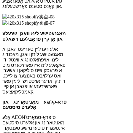
גאַראַנטירט אַ גלאַט אָפּעראַציע
און קאָנסיסטענט פאָרשטעלונג.
מאַגנעטישע לינז וואָגן: שנעלע
און אָן קיין פּראָבלעם וישאַלט
אלע רעדליין סעריעס האבן א
מאגנעטישע לינזן וואגן, מאכנדיג
לינזן אויפהאלטונג א ווינטל. די
פאקאלע לינז איז פארזיכערט מיט
א פרעסק-פיט סיליקאן וואשער,
וואס ערלויבט באנוצער צו לייכט
רייניקן אדער אויסטוישן לינזן פאר
פארשידענע אויפגאבן אן קיין
קאמפליקאציעס.
פּראָ-קלוגע מאָניטאָרינג און
אַלערט סיסטעם
אַלע AEON'ס פּראָ-סמאַרט
מאָניטאָרינג און אַלערט סיסטעם
אינטעגרירט טערמישע סענסאָרן