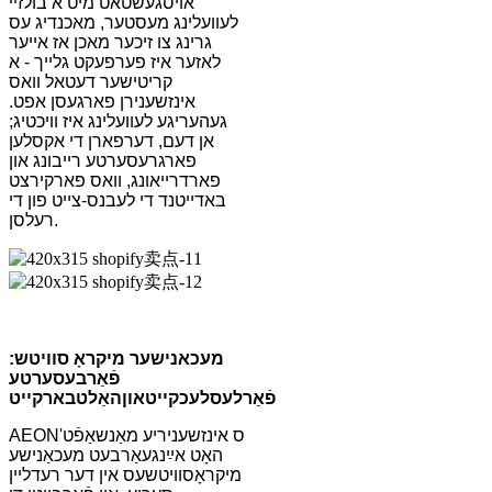
אויסגעשטאט מיט א בולזיי
לעוועלינג מעסטער, מאכנדיג עס
גרינג צו זיכער מאכן אז אייער
לאזער איז פערפעקט גלייך - א
קריטישער דעטאל וואס
אינזשענירן פארגעסן אפט.
געהעריגע לעוועלינג איז וויכטיג;
אן דעם, דערפארן די אקסלען
פארגרעסערטע רייבונג און
פארדרייאונג, וואס פארקירצט
באדייטנד די לעבנס-צייט פון די
רעלסן.
מעכאנישער מיקראָ סוויטש:
פֿאַרבעסערטע
פֿאַרלעסלעכקייט
און
האַלטבארקייט
AEON'ס אינזשעניריע מאַנשאַפֿט
האָט אײַנגעאַרבעט מעכאַנישע
מיקראָסוויטשעס אין דער רעדליין