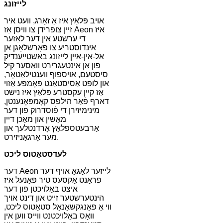
לייזונג
אויב פּלאַץ איז אַ זאָרג, וועט איר
זיין צופרידן צו וויסן אַז Aeon איז
די ערשטע אין דער לאַזער
אינדוסטריע צו פאָרשלאָגן אַן
אַל-אין-איין לייזונג באַשטייענדיק
פון אַן אינטעגרירט וואַסער קיל
סיסטעם, אויספּוף ווענטילאַטאָר,
און לופט אַסיסטאַנט פּאָמפּע אַזוי
אַז קיין עקסטרע פּלאַץ איז נישט
דארף פֿאַר הילפס קאָמפּאָנענטן,
מינימיזירן די פֿוסדרוק פון דער
מאַשין און מאַכן דיין
אַרבעטספּלאַץ אָרדנטלעך און
מער אָרגאַניזירט.
לעד
סטאַטוס ליכט
דער Aeon לייזער לאָגאָ אויף דער
פראָנט אַקסעס טיר פּאַנעל איז
איצט באַלויכטן פון דער
הינטערשטער זייט און דינט אויך
ווי אַ פאַנגקשאַנאַל סטאַטוס ליכט,
וואָס באַלויכטנט ווייס ווען אין