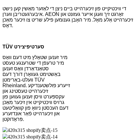
די וויכטיקייט פון זיכערהייט ביים ניצן די לאַזער מאַשין קען נישט
איבערגעטריבן ווערן. AEON זאָרגט זיך וועגן אייער געזונט און
זיכערהייט אַלע מאָל. מיר האָבן גענומען פילע שריט צו זיכער מאַכן
דאָס.
TÜV סערטיפיצירט
מיר זענען שטאָלץ מיט דעם וואָס
מיר טרעפן די שטרענגע טעסט
סטאַנדאַרדן וואָס זענען
באַשטימט געוואָרן דורך דעם
וועלט-באַרימטן TÜV
Rheinland. זייערע פולשטענדיקע
זיכערהייט טעסטינג און
עקספּערט וויסן זענען געווען פון
גרויס וויכטיקייט אין זיכער מאַכן
דעם העכסטן ניוואָ פון קוואַליטעט
און זיכערהייט פֿאַר אונדזערע
פּראָדוקטן.