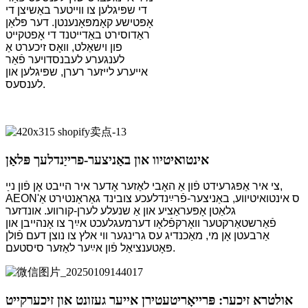
די שפּיגלען צו ווייטער באַשיצן די
אָפּטישע קאָמפּאָנענטן. דער פּלאַן
ראַדוסירט באַדייטנד די אָפטקייט
פון וישאַלט, וואָס זיכערט אַ
לענגערע לעבנסדויער פֿאַר
אייערע לייזער רערן, שפּיגלען און
לענסעס.
אינטואיטיוו און באַניצער-פרייַנדלעך פּלאַן
צי איר אַפּגרעידט פֿון אַ האָבי לאַזער אָדער איר הייבט אָן פֿון נײַ,
AEON'ס אינטואיטיווע, באַניצער-פֿרײַנדלעכע צובינד גאַראַנטירט אַ
גלאַטן אָפּעראַציע און אַ שנעלע לערן-קורווע. אונדזער
פֿאַרשטאַרקטער וואָרקפֿלאָו דערמעגלעכט אײַך צו אָנהייבן און
אַרבעטן אָן מי, מאַכנדיג עס גרינגער ווי אלץ צו נוצן דעם פֿולן
פּאָטענציאַל פֿון אײַער לאַזער סיסטעם.
אולטרא זיכער: פּרייאָריטעטירן אייער געזונט און זיכערקייט