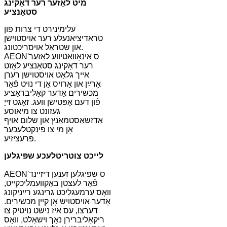
מיט לאַזער רער דאָקינג
סטאַנציע
עלימינירט די צרות פון
טראדיציאנעלע רער אויסטוישן
און שטראַל אויסריכטונג.
AEON'ס אינאָוואַטיווע לאַזער
רער דאָקינג סטאַנציע לאָזט
אייך גלאַט אויסטוישן רערן
אַרײַן און אַרויס אָן די נויט פֿאַר
מכשירים אָדער קאַליבראַציע
פֿון דעם אָפּטישן וועג. זאָגט זייַ
געזונט צו מיאוסע
אַדזשאַסטמאַנץ און שלום אויף
אָן מי צו פּינקטלעכער
פּרעציזיע.
לייכט צוטריטלעכע שפּיגלען
AEON'ס שפּיגלען זענען דיזיינד
פֿאַר לעצטן באַקוועמליכקייט,
וואָס ערמעגליכט גרינגע רייניקונג
אָדער אויסטויש אָן קיין מכשירים.
דערצו, עס איז נישט נויטיק צו
ריקאַליברירן נאָך וישאַלט, וואָס