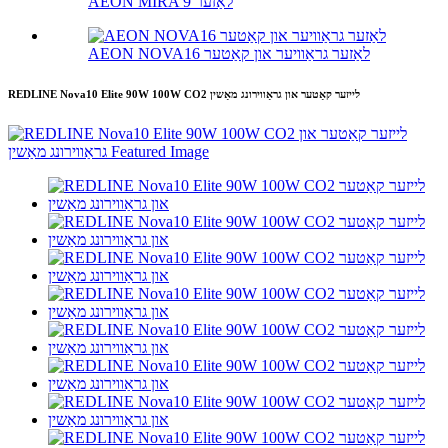
AEON MIRA 9 לאַזער
AEON NOVA16 לאַזער גראַוויער און קאַטער
REDLINE Nova10 Elite 90W 100W CO2 לייזער קאַטער און גראַווירונג מאַשין