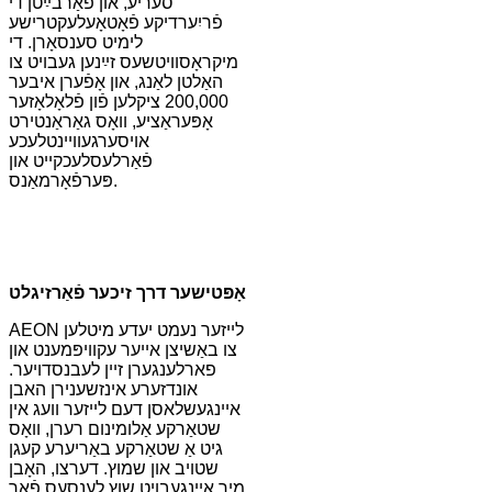
סעריע, און פֿאַרבײַטן די
פֿריִערדיקע פֿאָטאָעלעקטרישע
לימיט סענסאָרן. די
מיקראָסוויטשעס זײַנען געבויט צו
האַלטן לאַנג, און אָפֿערן איבער
200,000 ציקלען פֿון פֿלאָלאָזער
אָפּעראַציע, וואָס גאַראַנטירט
אויסערגעוויינטלעכע
פֿאַרלעסלעכקייט און
פּערפֿאָרמאַנס.
אָפּטישער דרך זיכער פֿאַרזיגלט
AEON לייזער נעמט יעדע מיטלען
צו באַשיצן אייער עקוויפּמענט און
פארלענגערן זיין לעבנסדויער.
אונדזערע אינזשענירן האבן
איינגעשלאסן דעם לייזער וועג אין
שטאַרקע אַלומינום רערן, וואָס
גיט אַ שטאַרקע באַריערע קעגן
שטויב און שמוץ. דערצו, האָבן
מיר איינגעבויט שוץ לענסעס פֿאַר