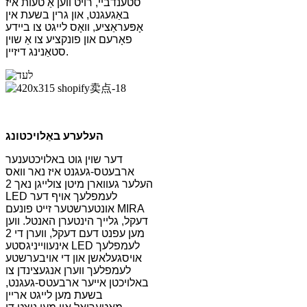
סטענדביי, רויט ווען אַ טעות איז
באַגעגנט, און גרין בשעת אין
אָפּעראַציע, וואָס לייגט צו ביידע
פאָרעם און פונקציע צו אַ שוין
סטאַנינג דיזיין.
העלערע באַלויכטונג
דער שוין גוט באלויכטענער
ארבעטס-געגנט איז נאר וואס
העלער געווארן מיטן צולייגן נאך 2
LED לעמפלעך אויף דער
אונטערשטער זייט פונעם MIRA
דעקל, גלייך הינטערן האנטל. ווען
מען עפנט דעם דעקל, ווערן די 2
אינעווייניגסטע LED לעמפלעך
אויסגעלאשן און די אויבערשטע
לעמפלעך ווערן אנגעצינדן צו
באלויכטן אייער ארבעטס-געגנט,
בשעת מען לייגט אריין