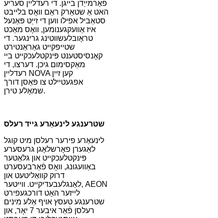
פאַרמייַדן בייגן. די רעדליין סעריע
האט אַ שטאַרק ראַם וואָס בלייבט
סטאַביל אפילו ווען די זייַט פּאַנעל
איז אַוועקגענומען, וואָס מאַכט
טראָובלעשווטינג גרינגער. די
שטייפקייט גאַראַנטירט
קאָנסיסטענט פּינקטלעכקייט ביי
מאַקסימום גיכן. דערצו, די
רעדליין NOVA קען זיין
אפגעטיילט צו פּאַסן דורך
שמאָלע טירן.
שטרענגע לינעאַרע גייד רעלס
לינעאַרע פירער רעלסן מיט קוגל
לאַגערן פאָרשלאָגן גרעסערע
פּינקטלעכקייט און גלאַטער
באַוועגונג, וואָס פֿאַרבעסערט
דרוק קוואַליטעט און
לאַנגלעבעדיקייט. ווייטער, AEON
לייזער האָט דורכגעפירט
שטרענגע טעסץ אויף אַלע מינים
רעלסן פֿאַר איבער 7 יאָר, און