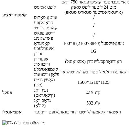
7 וואט
איינגעבויטער קאמפרעסאר 750 וואט
מיט 24 ליטער לופט טאנק
לופט אַסיסט
(אויטאמאטישער סטארט-סטאפּ)
קאָנפיגוראַציע
√
אויטאָ פאָקוס
דראָטלאָזע
√
קאָנעקטיוויטי
רויטע פּונקט
√
פּאַזישאַנינג
100° 8 מעגאַפּיקסעל (3840×2160)
קאַמעראַ
אינערלעכע
1G
זכּרון
אָפּערירן
ראָודוואָרקס/לייגבורן (אפציאָנעל)
ווייכווארג
קאָמפּאַטיבלע
ד
קאָרעלדראָ/אילוסטרייטער/אויטאָקאַד
פּלאַן ווייכווארג
מאַשין גרייס
1500*1210*1125
(מם)
נעץ וואָג
415 ק"ג
פּעקל
(קילאָגראַם)
גראָב וואָג
532 ק"ג
(קילאָ)
ראָטאַרי קלאַמער/לייטבורן ווייכווארג/לופט רייניגער
אפציאנאלן