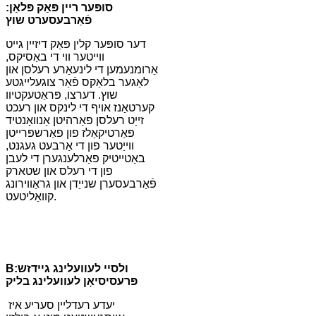
סופּער ריין פּאַק פּלאַן:
פֿאַרבעסערט שוץ
דער סופּער קלין פּאַק דיזיין גייט
ווייטער ווי די באַסיקס,
אַרומנעמען די לינעאַרע רעלסן און
לאַגער בלאַקס פֿאַר צוגעלייגטע
שוץ. דערצו, פּראַטעקטיוו
קערטאַנז אויף די לינקס און רעכט
זייַט רעלסן פאַרהיטן אַנוואָנטיד
פּאַרטיקאַלז פון פאַרשפּרייטן
ווייַטער פון די אַרבעט געגנט,
באַטייטיק פאַרלענגערן די לעבן
פון די רעלס און שטארק
פֿאַרבעסערן שנייַדן און גראַווירונג
קוואַליטעט.
ולסיי לעוועלינג גיידזש:
B
פּרעסיסיאָן לעוועלינג בליק
יעדע רעדליין סעריע איז