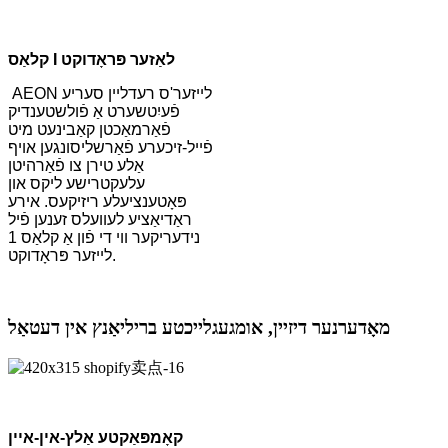
קלאַס I לאַזער פּראָדוקט
AEON לייזער'ס רעדליין סעריע
פֿעיִטשערט אַ פֿולשטענדיק
פֿאַרמאַכטן קאַבינעט מיט
פֿייל-זיכערע פֿאַרשליסונגען אויף
אַלע טירן צו פֿאַרהיטן
עלעקטרישע ליקס און
פּאָטענציעלע ריזיקעס. אירע
ראַדיאַציע לעוועלס זענען פֿיל
נידעריקער ווי די פֿון אַ קלאַס 1
לייזער פּראָדוקט.
מאָדערנער דיזיין, אומגעגלייכטע בריליאַנץ אין דעטאַל
קאָמפּאַקטע אַלץ-אין-איין