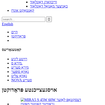
ווייכווארג דאַונלאָוד
באַניצער מאַנואַל דאַונלאָוד
קאָנטאַקט אונדז
English
היים
פּראָדוקטן
קאַטעגאָריעס
רויטע ליניע
מירא ס.
מיראַ סעריע
נאָוואַ סופּער
נאָוואַ עליט
NOVA סעריע
אויסגעצייכנטע פּראָדוקטן