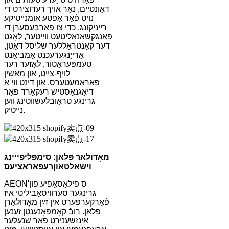
דאַונטיים, נאָר אויך רעדוצירט די
נויט פֿאַר אָפטע אומנייטיקע
רייניקונג. כּדי צו פֿאַרבעסערן די
פאַנגקשאַנאַליטעט ווייטער, לאָגט
דער קאָנטראָללער שליסל דאַטן,
אַרייַנגערעכנט אַמביאַנט
טעמפּעראַטור, לאַזער רער
לויף-צייט, און מאַשין
פּאַראַמעטערס, און דינט ווי אַ
דיאַגנאָסטיש רעקאָרד פֿאַר
גרינגע טראָובלעשווטינג ווען
נייטיק.
מאָדולאַר פּלאַן: סימפּליפייינג
וישאַלט
און
רעפּאַראַציעס
AEON'ס פילאָסאָפֿיע פֿון
גרינגער סערוויסאַביליטי איז
פֿאַרקערפּערט אין זײַן מאָדולאַרן
פּלאַן. רובֿ קאָמפּאָנענטן זענען
אינזשענירט פֿאַר שנעלער