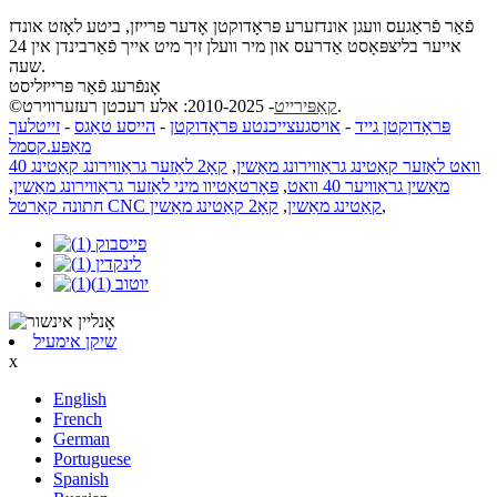
פֿאַר פֿראַגעס וועגן אונדזערע פּראָדוקטן אָדער פּרייזן, ביטע לאָזט אונדז
אייער בליצפּאָסט אַדרעס און מיר וועלן זיך מיט אייך פֿאַרבינדן אין 24
שעה.
אָנפֿרעג פֿאַר פּרייזליסט
- 2010-2025: אלע רעכטן רעזערווירט.
קאַפּירייט
©
פּראָדוקטן גייד
-
אויסגעצייכנטע פּראָדוקטן
-
הייסע טאַגס
-
זייטלעך
מאַפּע.קסמל
40 וואט לאַזער קאַטינג גראַווירונג מאַשין
,
קאָ2 לאַזער גראַווירונג קאַטינג
מאַשין גראַוויער 40 וואט
,
פּאָרטאַטיוו מיני לאַזער גראַווירונג מאַשין
,
,
חתונה קאַרטל CNC קאַטינג מאַשין
,
קאָ2 קאַטינג מאַשין
שיקן אימעיל
x
English
French
German
Portuguese
Spanish