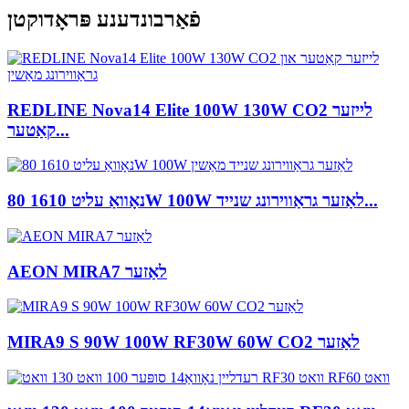
פֿאַרבונדענע פּראָדוקטן
REDLINE Nova14 Elite 100W 130W CO2 לייזער
קאַטער...
נאָוואַ עליט 1610 80W 100W לאַזער גראַווירונג שנייד...
AEON MIRA7 לאַזער
MIRA9 S 90W 100W RF30W 60W CO2 לאַזער