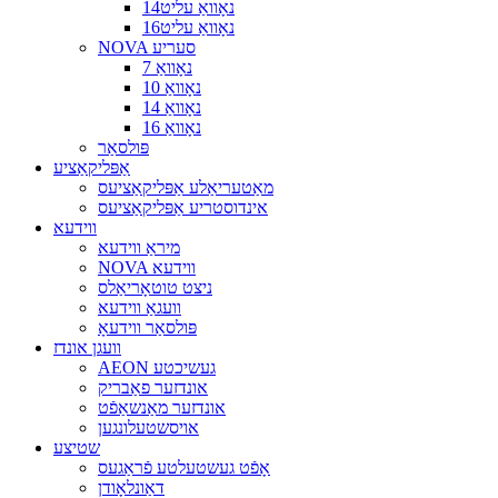
נאָוואַ עליט14
נאָוואַ עליט16
NOVA סעריע
נאָוואַ 7
נאָוואַ 10
נאָוואַ 14
נאָוואַ 16
פּולסאַר
אַפּליקאַציע
מאַטעריאַלע אַפּליקאַציעס
אינדוסטריע אַפּליקאַציעס
ווידעא
מיראַ ווידעא
NOVA ווידעא
ניצט טוטאָריאַלס
וועגאַ ווידעא
פּולסאַר ווידעאָ
וועגן אונדז
AEON געשיכטע
אונדזער פאַבריק
אונדזער מאַנשאַפֿט
אויסשטעלונגען
שטיצע
אָפֿט געשטעלטע פֿראַגעס
דאַונלאָודן