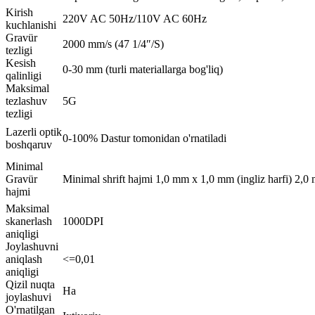
Kirish
220V AC 50Hz/110V AC 60Hz
kuchlanishi
Gravür
2000 mm/s (47 1/4″/S)
tezligi
Kesish
0-30 mm (turli materiallarga bog'liq)
qalinligi
Maksimal
tezlashuv
5G
tezligi
Lazerli optik
0-100% Dastur tomonidan o'rnatiladi
boshqaruv
Minimal
Gravür
Minimal shrift hajmi 1,0 mm x 1,0 mm (ingliz harfi) 2,0
hajmi
Maksimal
skanerlash
1000DPI
aniqligi
Joylashuvni
aniqlash
<=0,01
aniqligi
Qizil nuqta
Ha
joylashuvi
O'rnatilgan