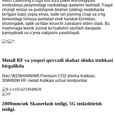
Aeon Laserning o'ziga xos toza paket texnologiyasi
evolyutsiya jarayonidagi navbatdagi qadamni tashladi. Faqat
chiziqli relslar va podshipnik bloklari (oldingi modellarda
bo'lgani kabi) yopiq emas, balki ish joyining chap va o'ng
tomonidagi himoya pardalari endi harakat tizimidan,
shuningdek, optik yo'ldan kiruvchi zarralarni oldini oladi. Bu
mashinaga texnik xizmat ko'rsatishni sezilarli darajada
kamaytiradi va o'yma natijasini yaxshilaydi.
Metall RF va yuqori quvvatli shahar shisha trubkasi
birgalikda
Reci W2/W4/W6/W8 Premium CO2 shisha trubkasi,
30W/60W RF metall trubkasi uchun kostyumlar
2000mm/sek Skanerlash tezligi, 5G tezlashtirish
tezligi.