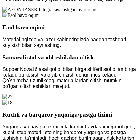
Faol havo oqimi
Materialingizda va lazer kabinetingizda haddan tashqari
kuyikish bilan xayrlashing.
Samarali stol va old eshikdan o'tish
Supper Nova16 asal qolipi bilan birga shiferli stol bilan birga
keladi, bu kesish va o'yib chizish uchun mos keladi.
Qo'shimcha uzunlikdagi materiallardan o'tishi mumkin
bo'lgan o'tish eshiklari mavjud.
Kuchli va barqaror yuqoriga/pastga tizimi
Yuqoriga va pastga tizimi bitta kamar haydashini qabul qildi,
kuchli step motorli, stolning barqaror yuqoriga va pastga
tushishini ta'minladi, hech qachon burilmagan. Yuk ko'tarish