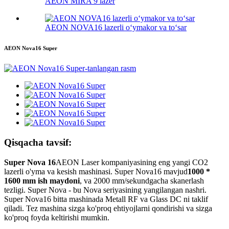
AEON MIRA 9 lazer
AEON NOVA16 lazerli o‘ymakor va to‘sar
AEON Nova16 Super
Qisqacha tavsif:
Super Nova 16
AEON Laser kompaniyasining eng yangi CO2
lazerli o'yma va kesish mashinasi. Super Nova16 mavjud
1000 *
1600 mm ish maydoni
, va 2000 mm/sekundgacha skanerlash
tezligi. Super Nova - bu Nova seriyasining yangilangan nashri.
Super Nova16 bitta mashinada Metall RF va Glass DC ni taklif
qiladi. Tez mashina sizga ko'proq ehtiyojlarni qondirishi va sizga
ko'proq foyda keltirishi mumkin.