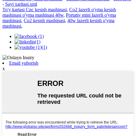
-
Sayt xaritasi.xml
To'y kartasi Cnc kesish mashinasi
,
Co2 lazerli o'yma kesish
mashinasi o'yma mashinasi 40w
,
Portativ mini lazerli o'yma
mashinasi
,
Co2 kesish mashinasi
,
40w lazerli kesish o'yma
mashinasi
,
Email yuborish
x