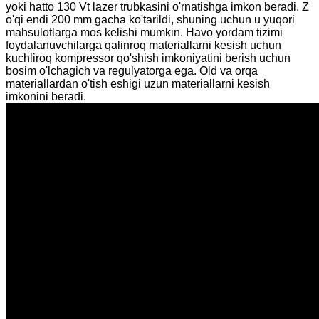
yoki hatto 130 Vt lazer trubkasini o'rnatishga imkon beradi. Z
o'qi endi 200 mm gacha ko'tarildi, shuning uchun u yuqori
mahsulotlarga mos kelishi mumkin. Havo yordam tizimi
foydalanuvchilarga qalinroq materiallarni kesish uchun
kuchliroq kompressor qo'shish imkoniyatini berish uchun
bosim o'lchagich va regulyatorga ega. Old va orqa
materiallardan o'tish eshigi uzun materiallarni kesish
imkonini beradi.