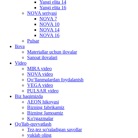
Yangi elita 14
Yangi elita 16
NOVA seriyasi
NOVA 7
NOVA 10
NOVA 14
NOVA 16
Pulsar
Ilova
Materiallar uchun ilovalar
Sanoat ilovalari
Video
MIRA video
NOVA video
Qo‘llanmalardan foydalanish
VEGA video
PULSAR video
Biz haqimizda
AEON hikoyasi
Bizning fabrikamiz
Bizning Jamoamiz
Ko'rgazmalar
Qo'llab-quvvatlash
Tez-tez so'raladigan savollar
yuklab oling