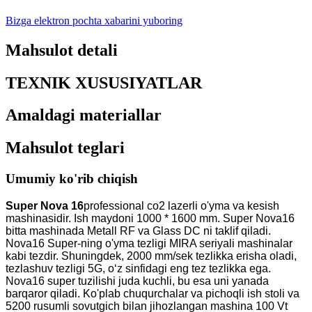
Bizga elektron pochta xabarini yuboring
Mahsulot detali
TEXNIK XUSUSIYATLAR
Amaldagi materiallar
Mahsulot teglari
Umumiy ko'rib chiqish
Super Nova 16
professional co2 lazerli o'yma va kesish
mashinasidir. Ish maydoni 1000 * 1600 mm. Super Nova16
bitta mashinada Metall RF va Glass DC ni taklif qiladi.
Nova16 Super-ning o'yma tezligi MIRA seriyali mashinalar
kabi tezdir. Shuningdek, 2000 mm/sek tezlikka erisha oladi,
tezlashuv tezligi 5G, o‘z sinfidagi eng tez tezlikka ega.
Nova16 super tuzilishi juda kuchli, bu esa uni yanada
barqaror qiladi. Ko'plab chuqurchalar va pichoqli ish stoli va
5200 rusumli sovutgich bilan jihozlangan mashina 100 Vt