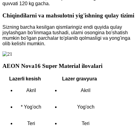
quvvati 120 kg gacha.
Chiqindilarni va mahsulotni yig'ishning qulay tizimi
Sizning barcha kesilgan qismlaringiz endi quyida qulay
joylashgan bo'linmaga tushadi, ularni osongina bo'shatish
mumkin bo'lgan parchalar to'planib qolmasligi va yong'inga
olib kelishi mumkin.
AEON Nova16 Super Material ilovalari
Lazerli kesish
Lazer gravyura
Akril
Akril
* Yog'och
Yog'och
Teri
Teri