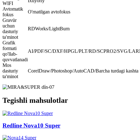
Ixtiyoriy
WIFI
Avtomatik
O'rnatilgan avtofokus
fokus
Gravür
uchun
RDWorks/LightBurn
dasturiy
ta'minot
Grafik
formati
AI/PDF/SC/DXF/HPGL/PLT/RD/SCPRO2/SVG/LARN
qo'llab-
quvvatlanadi
Mos
dasturiy
CorelDraw/Photoshop/AutoCAD/Barcha turdagi kashta ti
ta'minot
Tegishli mahsulotlar
Redline Nova10 Super