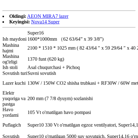
Oldingi:
AEON MIRA7 lazer
Keyingisi:
Nova14 Super
Super16
Ish maydoni
1600*1000mm （62 63/64” x 39 3/8”)
Mashina
2100 * 1510 * 1025 mm ( 82 43/64 ″ x 59 29/64 ″ x 40 
hajmi
Mashina
1370 funt (620 kg)
og'irligi
Ish stoli
Asal chuqurchasi + Pichoq
Sovutish turi
Suvni sovutish
Lazer kuchi
130W / 150W CO2 shisha trubkasi + RF30W / 60W meta
Elektr
yuqoriga va
200 mm (7 7/8 dyuym) sozlanishi
pastga
Havo
105 Vt o'rnatilgan havo pompasi
yordami
Puflagich
Super10 330 Vt o'rnatilgan egzoz ventilyatori, Super14,1
Sovutish
Super10 o'rnatilgan 5000 suv sovutgich, Super14,16 o'rn