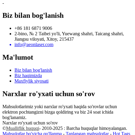
-
Biz bilan bog'lanish
+86 181 6871 9006
2-bino, № 2 Taibei yo'li, Yuewang shahri, Taicang shahri,
Jiangsu viloyati, Xitoy, 215437
info@aeonlaser.com
Ma'lumot
Biz bilan bog'lanish
Biz haqimizda
Maxfiylik siyosati
Narxlar ro'yxati uchun so'rov
Mahsulotlarimiz yoki narxlar ro'yxati haqida so'rovlar uchun
elektron pochtangizni bizga qoldiring va biz 24 soat ichida
bog'lanamiz.
Narxlar ro'yxati uchun so'rov
©
Mualliflik huquqi
- 2010-2025 : Barcha huquqlar himoyalangan.
Mahsulotlar bo'yicha qo'llanma
-
Tanlangan mahsulotlar
-
Hot Tags