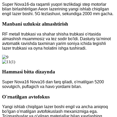
Super Nova16-da raqamli yuqori tezlikdagi step motorlar
bilan birlashtirilgan Aeon lazerining yangi ishlab chiqilgan
engil lazer boshi. 5G tezlashuvi, sekundiga 2000 mm gacha.
Manbani uzluksiz almashtirish
RF metall trubkasi va shahar shisha trubkasi o'rtasida
almashish muammosiz va tez sodir bo'ldi. Dasturiy ta'minot
avtomatik ravishda taxminan yarim soniya ichida tegishli
lazer trubkasi va oyna holatini ishga tushiradi.
Hammasi bitta dizaynda
Super Nova16 Nova16 dan farq qiladi, o'rnatilgan 5200
sovutgich, puflagich va havo yordami bilan.
O'rnatilgan avtofokus
Yangi ishlab chiqilgan lazer boshi engil va ancha aniqroq
bo'lgan o'rnatilgan avtofokuslash mexanizmiga ega.
To'qnashuvlar va o'yilgan materiallar bilan xayrlashing.