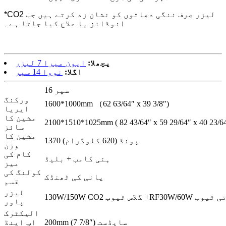
*CO2 لیزر صرف ننگی دھاتوں کو نشان زد کرتے ہیں جب
انوڈائز یا علاج کیا جاتا ہے۔
پچھلا:
ایون میرا 7 لیزر
اگلا:
نووا 14 سپر
سپر 16
ورکنگ
1600*1000mm （62 63/64″ x 39 3/8″)
ایریا
مشین کا
2100*1510*1025mm ( 82 43/64″ x 59 29/64″ x 40 23/6
سائز
مشین کا
1370 پونڈ (620 کلوگرام)
وزن
کام کی
ہنی کامب + بلیڈ
میز
کولنگ کی
پانی کی ٹھنڈک
قسم
لیزر
اس ٹیوب +RF30W/60W دھاتی ٹیوب
پاور
الیکٹرک
200mm (7 7/8″) سایڈست
اپ اینڈ