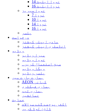
نووا ایلیٹ 14
نووا ایلیٹ 16
نووا سیریز
نووا 7
نووا 10
نووا 14
نووا 16
پلسر
درخواست
مادی ایپلی کیشنز
انڈسٹری ایپلی کیشنز
ویڈیو
میرا ویڈیو
نووا ویڈیو
سبق استعمال کریں۔
ویگا ویڈیو
پلسر ویڈیو
ہمارے بارے میں
AEON کہانی
ہماری فیکٹری
ہماری ٹیم
نمائشیں
حمایت
اکثر پوچھے گئے سوالات
ڈاؤن لوڈ کریں