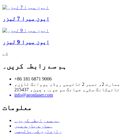
ایون میرا 7 لیزر
ایون میرا 9 لیزر
کے
ہم سے رابطہ کریں۔
+86 181 6871 9006
عمارت 2، نمبر 2 تائیبی روڈ، یووانگ ٹاؤن،
تائیکانگ سٹی، جیانگ سو صوبہ، چین، 215437
info@aeonlaser.com
معلومات
ہم سے رابطہ کریں۔
ہمارے بارے میں
رازداری کی پالیسی