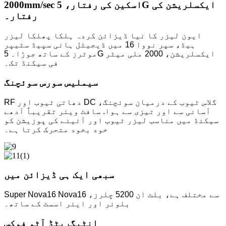
2000mm/sec اسکین کی رفتار، 5G ایکسلریشن کی
رفتار۔
ایون لیزر کا نیا ڈیزائن کردہ ہلکا پھلکا لیزر
ہیڈ، سپر نووا 16 میں ڈیجیٹل ہائی سپیڈ سٹیپر
موٹرز کے ساتھ جوڑا۔ 5G ایکسلریشن، 2000 ملی میٹر
فی سیکنڈ تک۔
سیملیس سورس سوئچنگ
RF دھاتی ٹیوب اور DC گلاس ٹیوب کے درمیان سوئچنگ،
آسانی سے اور تیزی سے ہوا. سافٹ ویئر تقریباً آدھے
سیکنڈ میں مناسب لیزر ٹیوب اور آئینے کی پوزیشن کو
خود بخود متحرک کرتا ہے۔
سبھی ایک ہی ڈیزائن میں
Super Nova16 Nova16 سے مختلف ہے، بلٹ ان 5200 چلرز،
بلوئر اور ایئر اسسٹ کے ساتھ۔
انٹیگریٹڈ آٹو فوکس