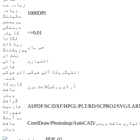
زیادہ سے
زیادہ
1000DPI
سکیننگ
پریسجن
درستگی
<=0.01
کا پتہ
لگانا
ریڈ ڈاٹ
جی ہاں
پوزیشننگ
بلٹ ان
اختیاری
وائی
فائی
انٹیگریٹڈ آٹو فوکس
آٹو فوکس
کندہ
کاری کا
آر ڈی ورکس/لائٹ برن
سافٹ
ویئر
گرافک
AI/PDF/SC/DXF/HPGL/PLT/RD/SCPRO2/SVG/LARN
فارمیٹ
سپورٹڈ
ہم آہنگ
ر قسم کے ایمبرائیڈری سافٹ ویئر
سافٹ
ویئر