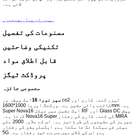
لاتی ہے۔
ہمیں ای میل بھیجیں۔
مصنوعات کی تفصیل
تکنیکی وضاحتیں
قابل اطلاق مواد
پروڈکٹ ٹیگز
مجموعی جائزہ
سپر نووا 16
ایک پیشہ ور co2 لیزر کندہ کاری اور
کاٹنے والی مشین ہے۔ ورکنگ ایریا 1000*1600mm ہے۔
Super Nova16 ایک مشین میں میٹل RF اور Glass DC پیش
کرتا ہے۔ Nova16 Super کی کندہ کاری کی رفتار MIRA
سیریز کی مشینوں کی طرح تیز ہے۔ اس کے علاوہ 2000 ملی
میٹر فی سیکنڈ تک جا سکتا ہے، ایکسلریشن کی رفتار
5G ہے، اس کی کلاس میں سب سے تیز رفتار ہے۔