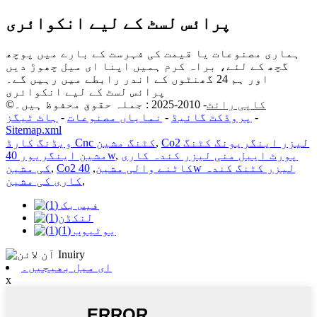
پرائس لسٹ کے لیے انکوائری
ہماری مصنوعات یا قیمت کی فہرست کے بارے میں پوچھ
گچھ کے لئے، براہ کرم ہمیں اپنا ای میل چھوڑ دیں
اور ہم 24 گھنٹوں کے اندر رابطے میں رہیں گے۔
پرائس لسٹ کے لیے انکوائری
کاپی رائٹ
- 2010-2025 : جملہ حقوق محفوظ ہیں۔
©
-
پروڈکٹ گائیڈ
-
نمایاں مصنوعات
-
ہاٹ ٹیگز
Sitemap.xml
Co2 لیزر اینگریونگ کٹنگ
,
ویڈنگ کارڈ Cnc کٹنگ مشین
پورٹ ایبل منی لیزر کندہ کاری
,
مشین اینگریور 40w
Co2 کاٹنے والی مشین
,
40w لیزر کٹنگ کندہ
,
کی مشین
,
کاری کی مشین
ای میل بھیجیں۔
x