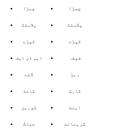
چمڑا
چمڑا
پلاسٹک
پلاسٹک
کپڑے
کپڑے
شیشہ
ایم ڈی ایف
ربڑ
گتے
کارک
کاغذ
اینٹ
کورین
گرینائٹ
جھاگ