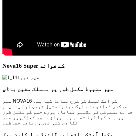
Nova16 Super کے فوائد
سپر مضبوط مکمل طور پر منسلک مشین باڈی
سپر NOVA16 کو ایک ٹینک کی طرح بنایا گیا ہے۔
مرکزی ڈھانچے نے ایک موٹی اسٹیل ٹیوب کو اپنایا،
جس نے مضبوطی کو یقینی بنایا۔ پورے جسم کو مکمل طور
پر بند کیا گیا تھا، ہر دروازے اور کھڑکی پر مہر
لگا دی گئی تھی، زیادہ حفاظت۔
مکمل آپٹک پاتھ اور گائیڈ ریل کلین پیک