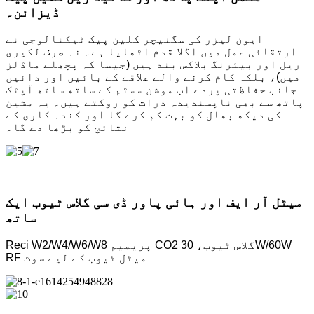
ڈیزائن۔
ایون لیزر کی سگنیچر کلین پیک ٹیکنالوجی نے
ارتقائی عمل میں اگلا قدم اٹھایا ہے۔ نہ صرف لکیری
ریل اور بیئرنگ بلاکس بند ہیں (جیسا کہ پچھلے ماڈلز
میں)، بلکہ کام کرنے والے علاقے کے بائیں اور دائیں
جانب حفاظتی پردے اب موشن سسٹم کے ساتھ ساتھ آپٹک
پاتھ سے بھی ناپسندیدہ ذرات کو روکتے ہیں۔ یہ مشین
کی دیکھ بھال کو بہت کم کرے گا اور کندہ کاری کے
نتائج کو بڑھا دے گا۔
میٹل آر ایف اور ہائی پاور ڈی سی گلاس ٹیوب ایک
ساتھ
Reci W2/W4/W6/W8 پریمیم CO2 گلاس ٹیوب، 30W/60W
RF میٹل ٹیوب کے لیے سوٹ