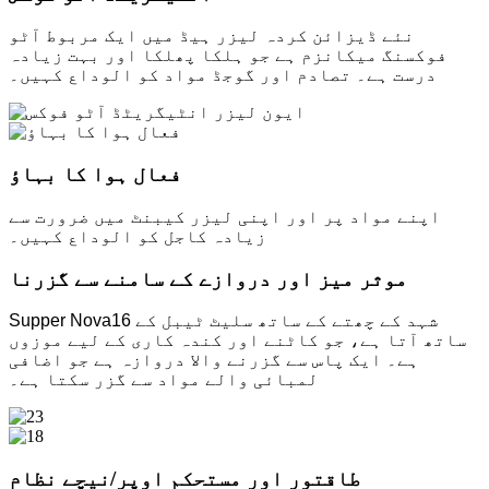
نئے ڈیزائن کردہ لیزر ہیڈ میں ایک مربوط آٹو
فوکسنگ میکانزم ہے جو ہلکا پھلکا اور بہت زیادہ
درست ہے۔ تصادم اور گوجڈ مواد کو الوداع کہیں۔
فعال ہوا کا بہاؤ
اپنے مواد پر اور اپنی لیزر کیبنٹ میں ضرورت سے
زیادہ کاجل کو الوداع کہیں۔
موثر میز اور دروازے کے سامنے سے گزرنا
Supper Nova16 شہد کے چھتے کے ساتھ سلیٹ ٹیبل کے
ساتھ آتا ہے، جو کاٹنے اور کندہ کاری کے لیے موزوں
ہے۔ ایک پاس سے گزرنے والا دروازہ ہے جو اضافی
لمبائی والے مواد سے گزر سکتا ہے۔
طاقتور اور مستحکم اوپر/نیچے نظام