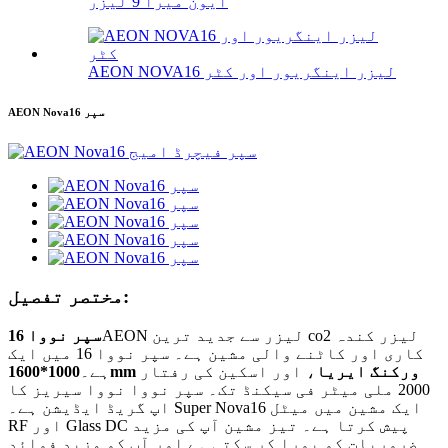
ایون میرا 9 لیزر
AEON NOVA16 لیزر اینگریور اور کٹر
AEON Nova16 سپر
مختصر تفصیل:
AEON لیزر سے جدید ترین co2 لیزر کندہ
سپر نووا 16
کاری اور کاٹنے والی مشین ہے۔ سپر نووا 16 میں ایک
1000*1600mm ورکنگ ایریا
، اور اسکین کی رفتار
ہے۔
2000 ملی میٹر فی سیکنڈ تک۔ سپر نووا نووا سیریز کا
اپ گریڈ ایڈیشن ہے۔ Super Nova16 ایک مشین میں میٹل
RF اور Glass DC پیش کرتا ہے۔ تیز مشین آپ کی مزید
ضروریات کو پورا کر سکتی ہے اور آپ کو مزید فوائد