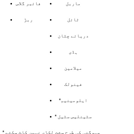
ماربل
فائبر گلاس
ٹائل
ربڑ
دریائے چٹان
ہڈی
میلامین
فینولک
*ایلومینیم
* سٹینلیس سٹیل
* مہوگنی کی طرح سخت لکڑی نہیں کاٹ سکتے