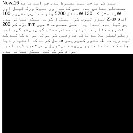
Nova16 سپر کی ساخت بہت مضبوط ہے، جو اسے مزید
مستحکم بناتی ہے۔ ہنی کامب اور بلیڈ ورک ٹیبل اور
ماڈل 5200 چلر سے لیس مشین، 100W یا حتیٰ کہ 130W
لیزر ٹیوب کو انسٹال کرنا ممکن بناتی ہے۔ Z-axis اب
بڑھ کر 200mm ہو گیا ہے، لہذا یہ اعلیٰ مصنوعات میں
فٹ ہو سکتا ہے۔ ایئر اسسٹس سسٹم کو پریشر گیج اور
ریگولیٹر ملا ہے تاکہ صارفین کو موٹا مواد کاٹنے کے
لیے زیادہ طاقتور کمپریسر شامل کرنے کا اختیار دیا
جا سکے۔ سامنے اور پیچھے میٹریل پاس تھرو ڈور لمبے
مواد کو کاٹنا ممکن بناتا ہے۔