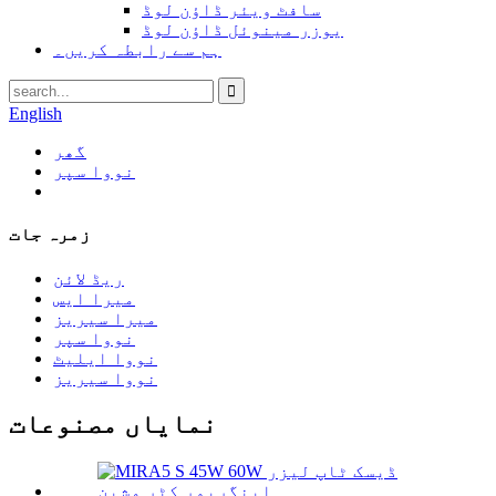
سافٹ ویئر ڈاؤن لوڈ
یوزر مینوئل ڈاؤن لوڈ
ہم سے رابطہ کریں۔
English
گھر
نووا سپر
زمرہ جات
ریڈ لائن
میرا ایس
میرا سیریز
نووا سپر
نووا ایلیٹ
نووا سیریز
نمایاں مصنوعات