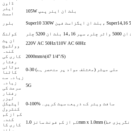
ڈاون
ایئر
105W بلٹ ان ایئر پمپ
اسسٹ
بلور
کولنگ
ان پٹ
220V AC 50Hz/110V AC 60Hz
وولٹیج
کندہ
2000mm/s(47 1/4″/S)
کاری کی
رفتار
موٹائی
0-30 ملی میٹر (مختلف مواد پر منحصر ہے)
کاٹنا
زیادہ سے
زیادہ
5G
سرعت کی
رفتار
لیزر
0-100% سافٹ ویئر کے ذریعے سیٹ کریں۔
آپٹیکل
کنٹرول
کم از کم
کندہ
کاری کا
سائز