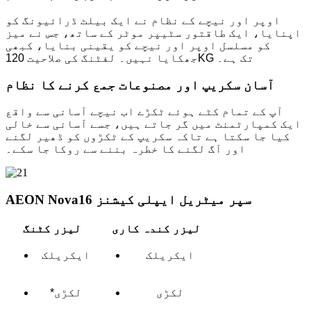
اوپر اور نیچے کے نظام نے ایک بیلٹ ڈرائیونگ کو
اپنایا، ایک طاقتور سٹیپر موٹر کے ساتھ، جس نے میز
کو مسلسل اوپر اور نیچے کو یقینی بنایا، کبھی
جھکایا نہیں۔ لفٹنگ کی صلاحیت 120KG تک ہے۔
آسان سکریپ اور مصنوعات جمع کرنے کا نظام
آپ کے تمام کٹے ہوئے ٹکڑے اب نیچے آسانی سے واقع
ایک کمپارٹمنٹ میں گر جاتے ہیں، جسے آسانی سے خالی
کیا جا سکتا ہے تاکہ سکریپ کے ٹکڑوں کو ڈھیر لگنے
اور آگ لگنے کا خطرہ بننے سے روکا جا سکے۔
AEON Nova16 سپر میٹریل ایپلی کیشنز
لیزر کندہ کاری
لیزر کٹنگ
ایکریلک
ایکریلک
لکڑی
*لکڑی