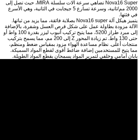
Nova16 Super تضاهي سرعة آلات سلسلة MIRA، حيث تصل إلى
2000 مم/ثانية، وسرعة تسارع 5 جيجابت في الثانية، وهي الأسرع
في فئتها.
يتميز هيكل آلة Nova16 super بصلابة فائقة، مما يزيد من ثباتها.
الآلة مزودة بطاولة عمل على شكل قرص العسل وشفرة، بالإضافة
إلى مبرد طراز 5200، مما يتيح تركيب أنبوب ليزر بقدرة 100 واط أو
حتى 130 واط. تم زيادة المحور Z إلى 200 مم، مما يسمح بتركيب
منتجات أعلى. نظام مساعدة الهواء مزود بمقياس ضغط ومنظم،
مما يتيح للمستخدمين إضافة ضاغط أقوى لقطع المواد السميكة.
بابان أمامي وخلفي لتمرير المواد يسمحان بقطع المواد الطويلة.