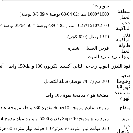
سوبر 16
منطقة
1600*1000 مم (62 63/64 بوصة × 39 3/8 بوصة)
العمل
حجم
2100*1510*1025 مم ( 82 43/64 بوصة × 59 29/64 بوصة × 40 23/64 بوصة )
الماكينة
وزن
1370 رطل (620 كجم)
الماكينة
طاولة
قرص العسل + شفرة
العمل
نوع التبريد
تبريد المياه
قوة الليزر
أنبوب زجاجي لثاني أكسيد الكربون 130 واط/150 واط + أنبوب معدني RF 30 واط/60 واط
صعودا
وهبوطا
200 مم (7 7/8 بوصة) قابلة للتعديل
كهربائيا
مساعدة
مضخة هواء مدمجة بقوة 105 واط
الهواء
منفاخ
مروحة عادم مدمجة Super10 بقدرة 330 واط، مروحة عادم مدمجة Super14,16 بقدرة 550 واط
تبريد
مبرد مياه مدمج Super10 بقدرة 5000، ومبرد مياه مدمج Super14 و16 بقدرة 5200
جهد
220 فولت تيار متردد 50 هرتز/110 فولت تيار متردد 60 هرتز
الإدخال