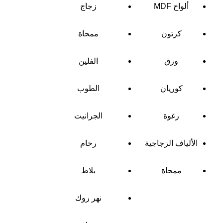
ألواح MDF
زجاج
كرتون
ممحاة
ورق
الفلين
كوريان
الطوب
رغوة
الجرانيت
الألياف الزجاجية
رخام
ممحاة
بلاط
نهر روك