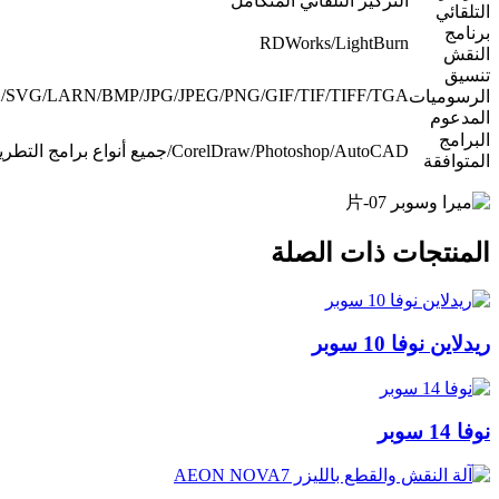
التركيز التلقائي المتكامل
التلقائي
برنامج
RDWorks/LightBurn
النقش
تنسيق
/SVG/LARN/BMP/JPG/JPEG/PNG/GIF/TIF/TIFF/TGA
الرسوميات
المدعوم
البرامج
CorelDraw/Photoshop/AutoCAD/جميع أنواع برامج التطريز
المتوافقة
المنتجات ذات الصلة
ريدلاين نوفا 10 سوبر
نوفا 14 سوبر