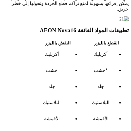
يمكن إفراغها بسهولة لمنع تراكم قطع الخردة وتحولها إلى خطر
حريق.
تطبيقات المواد الفائقة AEON Nova16
القطع بالليزر
النقش بالليزر
أكريليك
أكريليك
*خشب
خشب
جلد
جلد
البلاستيك
البلاستيك
الأقمشة
الأقمشة