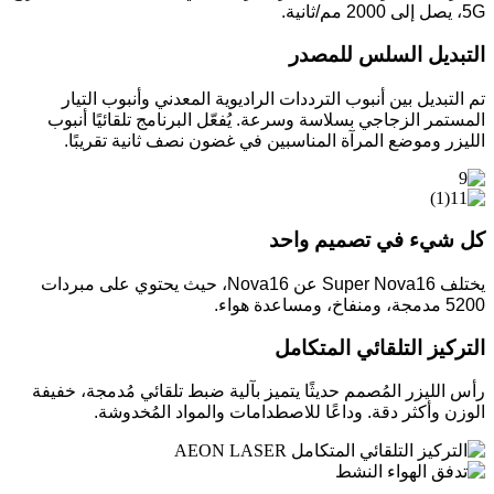
5G، يصل إلى 2000 مم/ثانية.
التبديل السلس للمصدر
تم التبديل بين أنبوب الترددات الراديوية المعدني وأنبوب التيار
المستمر الزجاجي بسلاسة وسرعة. يُفعّل البرنامج تلقائيًا أنبوب
الليزر وموضع المرآة المناسبين في غضون نصف ثانية تقريبًا.
كل شيء في تصميم واحد
يختلف Super Nova16 عن Nova16، حيث يحتوي على مبردات
5200 مدمجة، ومنفاخ، ومساعدة هواء.
التركيز التلقائي المتكامل
رأس الليزر المُصمم حديثًا يتميز بآلية ضبط تلقائي مُدمجة، خفيفة
الوزن وأكثر دقة. وداعًا للاصطدامات والمواد المُخدوشة.