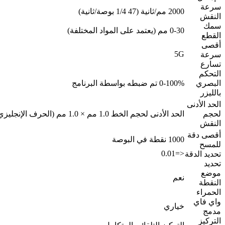
سرعة
2000 مم/ثانية (47 1/4 بوصة/ثانية)
النقش
سمك
0-30 مم (يعتمد على المواد المختلفة)
القطع
أقصى
5G
سرعة
تسارع
التحكم
البصري
0-100% تم ضبطه بواسطة البرنامج
بالليزر
الحد الأدنى
لحجم
الحد الأدنى لحجم الخط 1.0 مم × 1.0 مم (الحرف الإنجليزي) 2.0 مم × 2.0 مم (الحرف الصيني)
النقش
أقصى دقة
1000 نقطة في البوصة
للمسح
<=0.01
تحديد الدقة
تحديد
موضع
نعم
النقطة
الحمراء
واي فاي
خياري
مدمج
التركيز