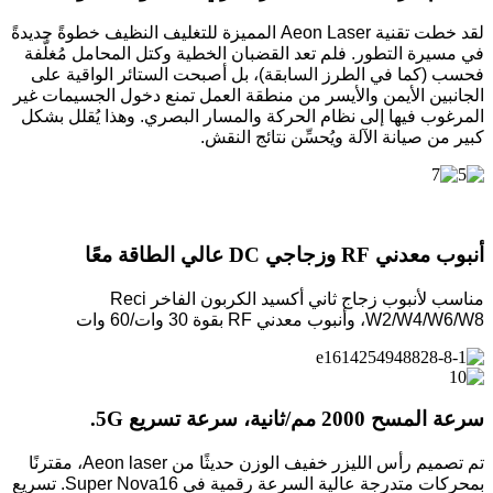
لقد خطت تقنية Aeon Laser المميزة للتغليف النظيف خطوةً جديدةً
في مسيرة التطور. فلم تعد القضبان الخطية وكتل المحامل مُغلَّفة
فحسب (كما في الطرز السابقة)، بل أصبحت الستائر الواقية على
الجانبين الأيمن والأيسر من منطقة العمل تمنع دخول الجسيمات غير
المرغوب فيها إلى نظام الحركة والمسار البصري. وهذا يُقلل بشكل
كبير من صيانة الآلة ويُحسِّن نتائج النقش.
أنبوب معدني RF وزجاجي DC عالي الطاقة معًا
مناسب لأنبوب زجاج ثاني أكسيد الكربون الفاخر Reci
W2/W4/W6/W8، وأنبوب معدني RF بقوة 30 وات/60 وات
سرعة المسح 2000 مم/ثانية، سرعة تسريع 5G.
تم تصميم رأس الليزر خفيف الوزن حديثًا من Aeon laser، مقترنًا
بمحركات متدرجة عالية السرعة رقمية في Super Nova16. تسريع