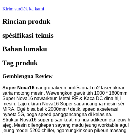
Kirim surélék ka kami
Rincian produk
spésifikasi teknis
Bahan lumaku
Tag produk
Gemblengna Review
Super Nova16
mangrupakeun profésional co2 laser ukiran
sarta motong mesin. Wewengkon gawé téh 1000 * 1600mm.
Super Nova16 nawarkeun Metal RF & Kaca DC dina hiji
mesin. Laju ukiran Nova16 Super sagancangna mesin séri
MIRA. Ogé bisa balik 2000mm / detik, speed akselerasi
nyaeta 5G, boga speed panggancangna di kelas na.
Struktur Nova16 super pisan kuat, nu ngajadikeun eta leuwih
ajeg. Mesin dilengkepan sayang madu jeung worktable agul
jeung model 5200 chiller, ngamungkinkeun pikeun masang