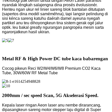
Téknologi pak bersih tanda tangan Aeon Laser parantos
nyandak léngkah salajengna dina prosés évolusionér.
Henteu ngan ukur rel linier sareng blok bantalan ditutupan
(sapertos dina modél saméméhna), tapi langsir pelindung di
sisi kénca sareng katuhu daérah damel ayeuna nyegah
partikel anu teu dihoyongkeun tina sistem gerak ogé jalur
optik. Ieu bakal greatly ngurangan pangropéa mesin sarta
ngaronjatkeun hasil ukiran.
Metal RF & High Power DC tube kaca babarengan
Cocog pikeun Reci W2/W4/W6/W8 Premium CO2 Kaca
Tube, 30W/60W RF Metal Tube
2000mm / sec speed Scan, 5G Akselerasi Speed.
Kepala laser ringan Aeon laser anu nembe dirarancang,
dipasangkeun sareng motor stepper laju digital di Super