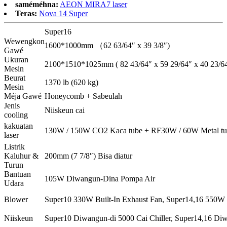
saméméhna:
AEON MIRA7 laser
Teras:
Nova 14 Super
Super16
Wewengkon
1600*1000mm （62 63/64″ x 39 3/8″)
Gawé
Ukuran
2100*1510*1025mm ( 82 43/64″ x 59 29/64″ x 40 23/64
Mesin
Beurat
1370 lb (620 kg)
Mesin
Méja Gawé
Honeycomb + Sabeulah
Jenis
Niiskeun cai
cooling
kakuatan
130W / 150W CO2 Kaca tube + RF30W / 60W Metal tu
laser
Listrik
Kaluhur &
200mm (7 7/8″) Bisa diatur
Turun
Bantuan
105W Diwangun-Dina Pompa Air
Udara
Blower
Super10 330W Built-In Exhaust Fan, Super14,16 550W 
Niiskeun
Super10 Diwangun-di 5000 Cai Chiller, Super14,16 Diw