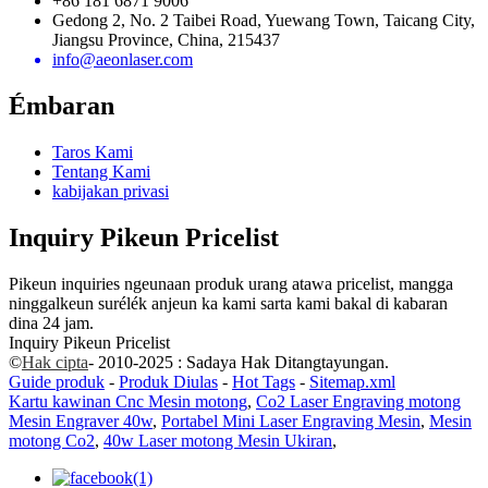
+86 181 6871 9006
Gedong 2, No. 2 Taibei Road, Yuewang Town, Taicang City,
Jiangsu Province, China, 215437
info@aeonlaser.com
Émbaran
Taros Kami
Tentang Kami
kabijakan privasi
Inquiry Pikeun Pricelist
Pikeun inquiries ngeunaan produk urang atawa pricelist, mangga
ninggalkeun surélék anjeun ka kami sarta kami bakal di kabaran
dina 24 jam.
Inquiry Pikeun Pricelist
©
Hak cipta
- 2010-2025 : Sadaya Hak Ditangtayungan.
Guide produk
-
Produk Diulas
-
Hot Tags
-
Sitemap.xml
Kartu kawinan Cnc Mesin motong
,
Co2 Laser Engraving motong
Mesin Engraver 40w
,
Portabel Mini Laser Engraving Mesin
,
Mesin
motong Co2
,
40w Laser motong Mesin Ukiran
,