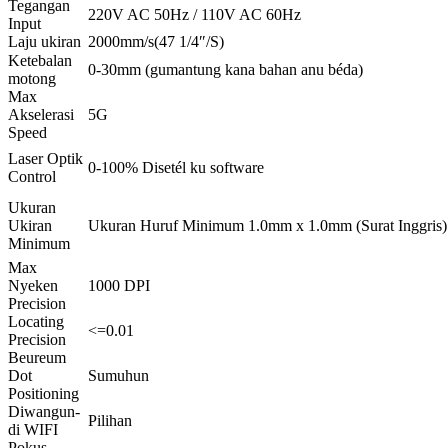
Tegangan
220V AC 50Hz / 110V AC 60Hz
Input
Laju ukiran
2000mm/s(47 1/4″/S)
Ketebalan
0-30mm (gumantung kana bahan anu béda)
motong
Max
Akselerasi
5G
Speed
Laser Optik
0-100% Disetél ku software
Control
Ukuran
Ukiran
Ukuran Huruf Minimum 1.0mm x 1.0mm (Surat Inggris)
Minimum
Max
Nyeken
1000 DPI
Precision
Locating
<=0.01
Precision
Beureum
Dot
Sumuhun
Positioning
Diwangun-
Pilihan
di WIFI
Pokus