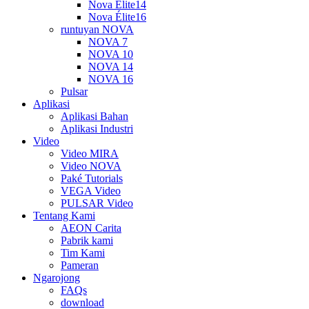
Nova Élite14
Nova Élite16
runtuyan NOVA
NOVA 7
NOVA 10
NOVA 14
NOVA 16
Pulsar
Aplikasi
Aplikasi Bahan
Aplikasi Industri
Video
Video MIRA
Video NOVA
Paké Tutorials
VEGA Video
PULSAR Video
Tentang Kami
AEON Carita
Pabrik kami
Tim Kami
Pameran
Ngarojong
FAQs
download