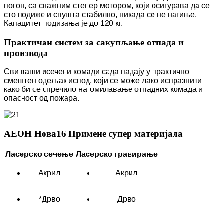
погон, са снажним степер мотором, који осигурава да се
сто подиже и спушта стабилно, никада се не нагиње.
Капацитет подизања је до 120 кг.
Практичан систем за сакупљање отпада и
производа
Сви ваши исечени комади сада падају у практично
смештен одељак испод, који се може лако испразнити
како би се спречило нагомилавање отпадних комада и
опасност од пожара.
АЕОН Нова16 Примене супер материјала
Ласерско сечење
Ласерско гравирање
Акрил
Акрил
*Дрво
Дрво