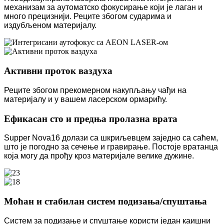
механизам за аутоматско фокусирање који је лаган и
много прецизнији. Реците збогом сударима и
издубљеном материјалу.
Активни проток ваздуха
Реците збогом прекомерном накупљању чађи на
материјалу и у вашем ласерском ормарићу.
Ефикасан сто и предња пролазна врата
Supper Nova16 долази са шкриљевцем заједно са саћем,
што је погодно за сечење и гравирање. Постоје вратанца
која могу да прођу кроз материјале велике дужине.
Моћан и стабилан систем подизања/спуштања
Систем за подизање и спуштање користи један каишни