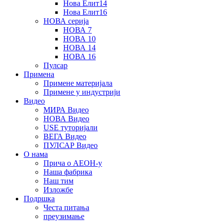
Нова Елит14
Нова Елит16
НОВА серија
НОВА 7
НОВА 10
НОВА 14
НОВА 16
Пулсар
Примена
Примене материјала
Примене у индустрији
Видео
МИРА Видео
НОВА Видео
USE туторијали
ВЕГА Видео
ПУЛСАР Видео
О нама
Прича о АЕОН-у
Наша фабрика
Наш тим
Изложбе
Подршка
Честа питања
преузимање