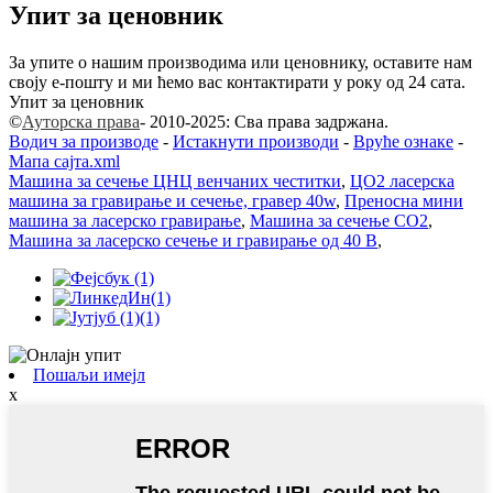
Упит за ценовник
За упите о нашим производима или ценовнику, оставите нам
своју е-пошту и ми ћемо вас контактирати у року од 24 сата.
Упит за ценовник
©
Ауторска права
- 2010-2025: Сва права задржана.
Водич за производе
-
Истакнути производи
-
Вруће ознаке
-
Мапа сајта.xml
Машина за сечење ЦНЦ венчаних честитки
,
ЦО2 ласерска
машина за гравирање и сечење, гравер 40w
,
Преносна мини
машина за ласерско гравирање
,
Машина за сечење CO2
,
Машина за ласерско сечење и гравирање од 40 В
,
Пошаљи имејл
x