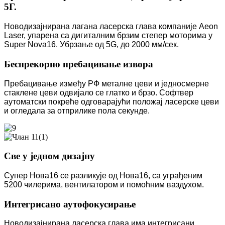
5Г.
Новодизајнирана лагана ласерска глава компаније Aeon
Laser, упарена са дигиталним брзим степер моторима у
Super Nova16. Убрзање од 5G, до 2000 мм/сек.
Беспрекорно пребацивање извора
Пребацивање између РФ металне цеви и једносмерне
стаклене цеви одвијало се глатко и брзо. Софтвер
аутоматски покреће одговарајући положај ласерске цеви
и огледала за отприлике пола секунде.
Све у једном дизајну
Супер Нова16 се разликује од Нова16, са уграђеним
5200 чилерима, вентилатором и помоћним ваздухом.
Интегрисано аутофокусирање
Новодизајнирана ласерска глава има интегрисани