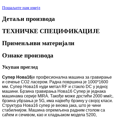
Пошаљите нам имејл
Детаљи производа
ТЕХНИЧКЕ СПЕЦИФИКАЦИЈЕ
Применљиви материјали
Ознаке производа
Укупан преглед
Супер Нова16
је професионална машина за гравирање
и сечење CO2 ласером. Радна површина је 1000*1600
мм. Супер Нова16 нуди метал RF и стакло DC у једној
машини. Брзина гравирања Нова16 Супер је једнака
машинама серије MIRA. Такође може достићи 2000 мм/с,
брзина убрзања је 5G, има највећу брзину у својој класи.
Структура Нова16 супер је веома јака, што је чини
стабилнијом. Машина опремљена радним столом са
саћем и сечивом, као и хладњаком модела 5200,