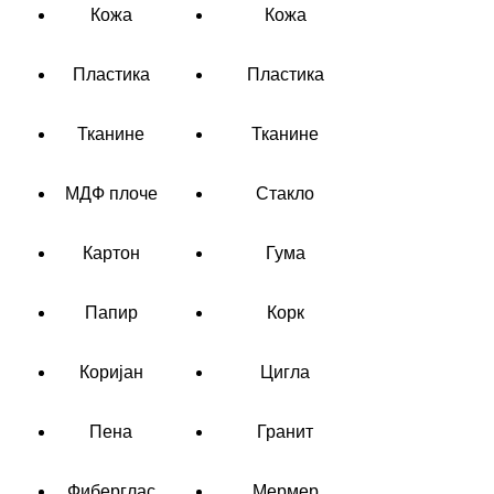
Кожа
Кожа
Пластика
Пластика
Тканине
Тканине
МДФ плоче
Стакло
Картон
Гума
Папир
Корк
Коријан
Цигла
Пена
Гранит
Фиберглас
Мермер