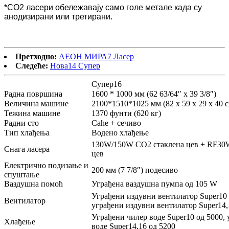
*CO2 ласери обележавају само голе метале када су
анодизирани или третирани.
Претходно:
АЕОН МИРА7 Ласер
Следеће:
Нова14 Супер
Супер16
Радна површина
1600 * 1000 мм (62 63/64″ x 39 3/8″)
Величина машине
2100*1510*1025 мм (82 x 59 x 29 x 40 
Тежина машине
1370 фунти (620 кг)
Радни сто
Саће + сечиво
Тип хлађења
Водено хлађење
130W/150W CO2 стаклена цев + RF30
Снага ласера
цев
Електрично подизање и
200 мм (7 7/8″) подесиво
спуштање
Ваздушна помоћ
Уграђена ваздушна пумпа од 105 W
Уграђени издувни вентилатор Super10 
Вентилатор
уграђени издувни вентилатор Super14,
Уграђени чилер воде Super10 од 5000,
Хлађење
воде Super14,16 од 5200