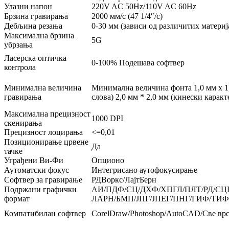
Улазни напон
220V AC 50Hz/110V AC 60Hz
Брзина гравирања
2000 мм/с (47 1/4″/с)
Дебљина резања
0-30 мм (зависи од различитих материј
Максимална брзина
5G
убрзања
Ласерска оптичка
0-100% Подешава софтвер
контрола
Минимална величина
Минимална величина фонта 1,0 мм x 1,
гравирања
слова) 2,0 мм * 2,0 мм (кинески каракт
Максимална прецизност
1000 DPI
скенирања
Прецизност лоцирања
<=0,01
Позиционирање црвене
Да
тачке
Уграђени Ви-Фи
Опционо
Аутоматски фокус
Интегрисано аутофокусирање
Софтвер за гравирање
РДВоркс/ЛајтБерн
Подржани графички
АИ/ПДФ/СЦ/ДXФ/ХПГЛ/ПЛТ/РД/СЦ
формат
ЛАРН/БМП/ЈПГ/ЈПЕГ/ПНГ/ГИФ/ТИ
Компатибилан софтвер
CorelDraw/Photoshop/AutoCAD/Све врст