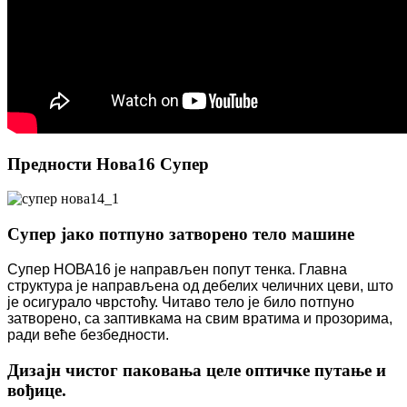
Предности Нова16 Супер
Супер јако потпуно затворено тело машине
Супер НОВА16 је направљен попут тенка. Главна
структура је направљена од дебелих челичних цеви, што
је осигурало чврстоћу. Читаво тело је било потпуно
затворено, са заптивкама на свим вратима и прозорима,
ради веће безбедности.
Дизајн чистог паковања целе оптичке путање и
вођице.