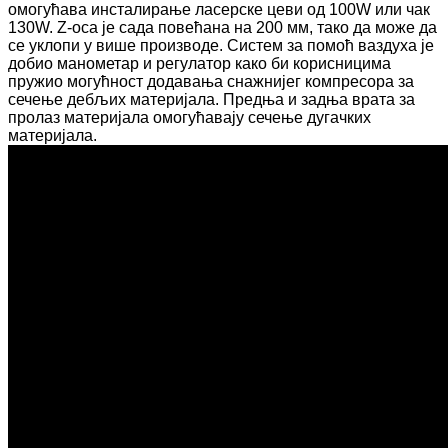
омогућава инсталирање ласерске цеви од 100W или чак
130W. Z-оса је сада повећана на 200 мм, тако да може да
се уклопи у више производе. Систем за помоћ ваздуха је
добио манометар и регулатор како би корисницима
пружио могућност додавања снажнијег компресора за
сечење дебљих материјала. Предња и задња врата за
пролаз материјала омогућавају сечење дугачких
материјала.