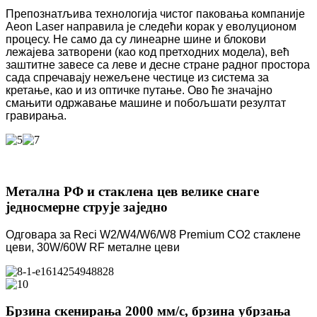
Препознатљива технологија чистог паковања компаније
Aeon Laser направила је следећи корак у еволуционом
процесу. Не само да су линеарне шине и блокови
лежајева затворени (као код претходних модела), већ
заштитне завесе са леве и десне стране радног простора
сада спречавају нежељене честице из система за
кретање, као и из оптичке путање. Ово ће значајно
смањити одржавање машине и побољшати резултат
гравирања.
Метална РФ и стаклена цев велике снаге
једносмерне струје заједно
Одговара за Reci W2/W4/W6/W8 Premium CO2 стаклене
цеви, 30W/60W RF металне цеви
Брзина скенирања 2000 мм/с, брзина убрзања