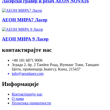
Ласерски гравер и резач AEON NOVA16
АЕОН МИРА7 Ласер
АЕОН МИРА 9 Ласер
контактирајте нас
+86 181 6871 9006
Зграда 2, бр. 2 Таибеи Роад, Иуеванг Товн, Таицанг
Цити, провинција Јиангсу, Кина, 215437
info@aeonlaser.com
Информације
Контактирајте нас
О нама
Политика приватности