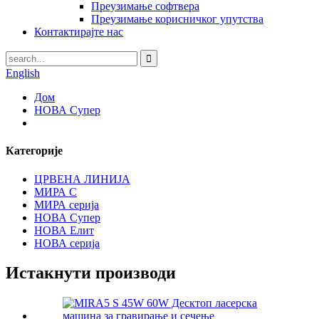
Преузимање софтвера
Преузимање корисничког упутства
Контактирајте нас
English
Дом
НОВА Супер
Категорије
ЦРВЕНА ЛИНИЈА
МИРА С
МИРА серија
НОВА Супер
НОВА Елит
НОВА серија
Истакнути производи