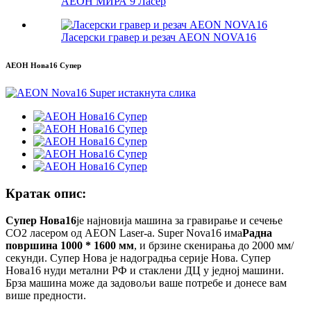
АЕОН МИРА 9 Ласер
Ласерски гравер и резач AEON NOVA16
АЕОН Нова16 Супер
Кратак опис:
Супер Нова16
је најновија машина за гравирање и сечење
CO2 ласером од AEON Laser-а. Super Nova16 има
Радна
површина 1000 * 1600 мм
, и брзине скенирања до 2000 мм/
секунди. Супер Нова је надоградња серије Нова. Супер
Нова16 нуди метални РФ и стаклени ДЦ у једној машини.
Брза машина може да задовољи ваше потребе и донесе вам
више предности.