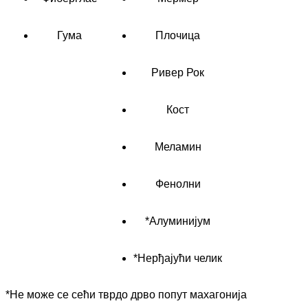
Гума
Плочица
Ривер Рок
Кост
Меламин
Фенолни
*Алуминијум
*Нерђајући челик
*Не може се сећи тврдо дрво попут махагонија