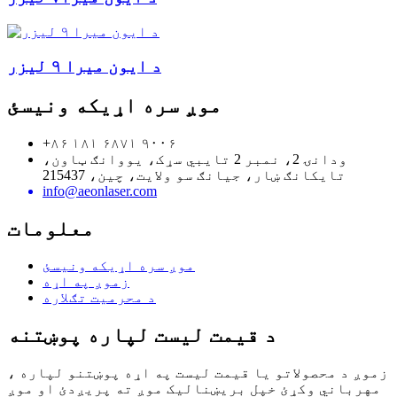
د ایون میرا ۹ لیزر
موږ سره اړیکه ونیسئ
+۸۶ ۱۸۱ ۶۸۷۱ ۹۰۰۶
ودانۍ 2، نمبر 2 تایبي سړک، یووانګ ټاون،
تایکانګ ښار، جیانګ سو ولایت، چین، 215437
info@aeonlaser.com
معلومات
موږ سره اړیکه ونیسئ
زموږ په اړه
د محرمیت تګلاره
د قیمت لیست لپاره پوښتنه
زموږ د محصولاتو یا قیمت لیست په اړه پوښتنو لپاره ،
مهرباني وکړئ خپل بریښنالیک موږ ته پریږدئ او موږ