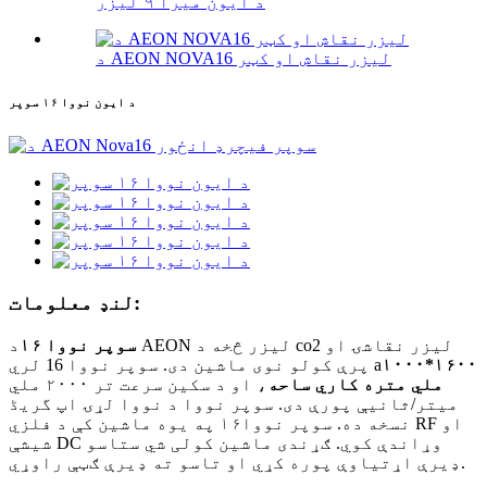
د ایون میرا ۹ لیزر
د AEON NOVA16 لیزر نقاش او کټر
د ایون نووا ۱۶ سوپر
لنډ معلومات:
سوپر نووا ۱۶
د AEON لیزر څخه د co2 لیزر نقاشۍ او
۱۰۰۰*۱۶۰۰
پرې کولو نوی ماشین دی. سوپر نووا 16 لري a
ملي متره کاري ساحه
، او د سکین سرعت تر ۲۰۰۰ ملي
میتر/ثانیې پورې دی. سوپر نووا د نووا لړۍ اپ گریڈ
نسخه ده. سوپر نووا۱۶ په یوه ماشین کې د فلزي RF او
شیشې DC وړاندې کوي. ګړندی ماشین کولی شي ستاسو
ډیرې اړتیاوې پوره کړي او تاسو ته ډیرې ګټې راوړي.