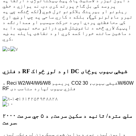
د ایون لیزر د لاسلیک پاک پیک ټیکنالوژۍ د ارتقا په
پروسه کې بل ګام پورته کړی دی. نه یوازې د خطي
ریلونو او بیرینګ بلاکونو تړل شوي (لکه څنګه چې په
تیرو ماډلونو کې)، بلکه د کاري ساحې په چپ او ښي اړخ
کې محافظتي پردې اوس د حرکت سیسټم او همدارنګه د
آپټیک لارې څخه د ناغوښتل شوي ذراتو مخه نیسي. دا به
د ماشین ساتنه خورا کمه کړي او د نقاشۍ پایله به ښه
کړي.
د فلزي RF او د لوړ ځواک DC شیشې ټیوب یوځای
د Reci W2/W4/W6/W8 پریمیم CO2 شیشې ټیوب، 30W/60W
RF فلزي ټیوب لپاره مناسب دی
۲۰۰۰ ملي متره/ ثانیه د سکین سرعت، د ۵ جي سرعت
سرعت.
د ایون لیزر نوی ډیزاین شوی سپک وزن لرونکی لیزر