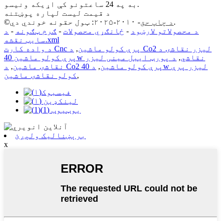
به په 24 ساعتونو کې اړیکه ونیسو.
د قیمت لیست لپاره پوښتنه
- ۲۰۱۰-۲۰۲۵: ټول حقونه خوندي دي.
د چاپ حق
©
د محصولاتو لارښود
-
ځانګړي محصولات
-
ګرم ټګونه
-
د
سایټ نقشه.xml
د واده کارت Cnc پرې کولو ماشین
,
د Co2 لیزر نقاشۍ د
پرې کولو ماشین 40w نقاشي
,
د پورټ ایبل مینی لیزر
د Co2 پرې کولو ماشین
,
د 40w لیزر پرې
نقاشۍ ماشین
,
,
کولو نقاشۍ ماشین
برېښنالیک ولېږئ
x