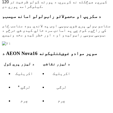
کیږي، هیڅکله نه کږیږي. د پورته کولو ظرفیت تر 120
کیلوګرامه پورې دی.
د سکریپ او محصولاتو راټولولو اسانه سیسټم
ستاسو ټولې پرې شوې ټوټې اوس په لاندې یوه مناسب ځای
کې راځي، کوم چې په اسانۍ سره خالي کیدی شي ترڅو د
ټوټې ټوټې راټولیدو او د اور خطر کیدو مخه ونیسي.
د AEON Nova16 سوپر موادو غوښتنلیکونه
د لیزر نقاشۍ
د لیزر پرې کول
اکریلیک
اکریلیک
لرګی
* لرګي
چرم
چرم