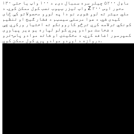
ماډل ۵۲۰۰ چیلر سره سمبال دی، د ۱۰۰ واټ یا حتی ۱۳۰
واټ لیزر ټیوب نصب کول ممکن کوي. د Z محور اوس ۲۰۰
ملي میتر ته لوړ شوی، نو دا په لوړو محصولاتو کې ځای
کیدی شي. د هوا مرستې سیسټم د فشار ګیج او تنظیم
کونکي ترلاسه کړي ترڅو کاروونکو ته اختیار ورکړي چې
د ضخامت موادو پرې کولو لپاره یو ډیر پیاوړی
کمپرسور اضافه کړي. د مخکینۍ او شاته موادو پاس-ترو
دروازه د اوږدو موادو پرې کول ممکن کوي.