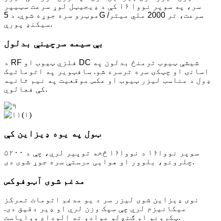
سر، په سوپر نووا ۱۶ کې د ډیجیټل لوړ سرعت سټیپر
موټرو سره جوړه شوې. د 5G سرعت، تر 2000 ملي میتر/
سیکنډ پورې.
بې سیمه سرچینې بدلول
د RF فلزي ټیوب او DC شیشې ټیوب ترمنځ بدلون په
اسانۍ او چټکۍ سره ترسره شو. سافټویر په اتوماتيک
ډول د مناسب لیزر ټیوب او عکس موقعیت په نیم ثانیه
کې فعالوي.
ټول په یوه ډیزاین کې
سوپر نووا۱۶ د نووا۱۶ څخه توپیر لري، چې د ۵۲۰۰
چلرونو، بلوور او هوایی مرستې سره جوړ شوی دی.
مدغم شوی آټوفوکس
نوی ډیزاین شوی لیزر سر د یو مدغم اتومات تمرکز
میکانیزم لري چې سپک وزن لري او ډیر دقیق دی.
ټکرونو او ګنډلو موادو ته الوداع ووایاست.