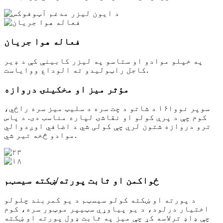
فعاله هوا جریان
په خپلو موادو او ستاسو په لیزر کابینې کې د ډیر
کاجل راټولیدو ته الوداع ووایاست.
مؤثر میز او مخکینۍ دروازه
سوپر نووا۱۶ د شاتو د چت سره د سلیټ میز سره راځي،
کوم چې د پرې کولو او نقاشۍ لپاره مناسب دی. د پاس
ترو دروازه شتون لري چې کولی شي د اضافي اوږدوالي
موادو څخه تیر شي.
ځواکمن او ثابت پورته/ښکته سیسټم
د پورته او ښکته کولو سیسټم د یو کمربند چلولو
اختیار درلود، د یو پیاوړي سټیپر موټور سره، کوم
چې ډاډ ترلاسه کړ چې میز په ثابت ډول پورته او ښکته