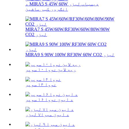
د MIRA5 S 45W 60W ډیسټاپ لیزر
انګرور کټر ماشین
MIRA7 S 45W/60W/RF30W/60W/80W/90W
CO2 لیزر
MIRA9 S 90W 100W RF30W 60W CO2 لیزر
ریډ لاین نووا ۱۰ سوپر
نووا ۱۴ سوپر
د ایون نووا ۱۶ سوپر
د ایون میرا۷ لیزر