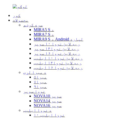
کور
محصولات
سره کرښه
MIRA5 S د
MIRA7 S د
MIRA9 S د Android لپاره
ریډ لاین نووا ۱۰ سوپر
ریډ لاین نووا۱۴ سوپر
ریډ لاین نووا ۱۶ سوپر
ریډ لاین نووا ۱۰ ایلیټ
ریډ لاین نووا۱۴ ایلیټ
ریډ لاین نووا ۱۶ ایلیټ
د میرا لړۍ
میرا۵
میرا۷
میرا۹
نووا سوپر
NOVA10 سوپر
NOVA14 سوپر
NOVA16 سوپر
د نووا ایلیټ
نووا ایلیټ ۱۰