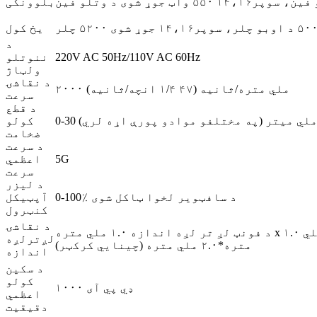
بلوونکی
یخ کول
د
220V AC 50Hz/110V AC 60Hz
ننوتلو
ولټاژ
د نقاشۍ
۲۰۰۰ ملي متره/ثانیه (۴۷ ۱/۴ انچه/ثانیه)
سرعت
د قطع
0-3 ملي میتر (په مختلفو موادو پورې اړه لري)
کولو
ضخامت
د سرعت
5G
اعظمي
سرعت
د لیزر
0-100٪ د سافټویر لخوا ټاکل شوی
آپټیکل
کنټرول
د نقاشۍ
د فونټ لږ تر لږه اندازه ۱.۰ ملي متره x ۱.۰ ملي متره (انګلیسي لیک) ۲.۰ ملي
لږترلږه
متره*۲.۰ ملي متره (چینایي کرکټر)
اندازه
د سکین
کولو
۱۰۰۰ ډي پي آی
اعظمي
دقیقیت