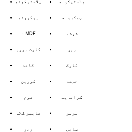
پلاستیکونه
پلاستیکونه
ټوکرونه
ټوکرونه
شیشه
د MDF
ربړ
کارت بورډ
کارک
کاغذ
خښته
کورین
ګرانایټ
فوم
مرمر
فایبر ګلاس
ټایل
ربړ