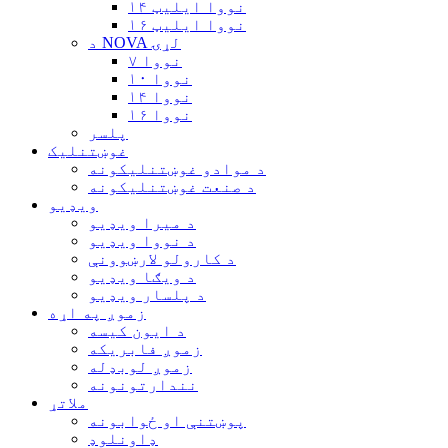
نووا ایلیټ ۱۴
نووا ایلیټ ۱۶
د NOVA لړۍ
نووا ۷
نووا ۱۰
نووا ۱۴
نووا ۱۶
پلسر
غوښتنلیک
د موادو غوښتنلیکونه
د صنعت غوښتنلیکونه
ویډیو
د میرا ویډیو
د نووا ویډیو
د کارولو لارښوونې
د ویګا ویډیو
د پلسار ویډیو
زموږ په اړه
د ایون کیسه
زموږ فابریکه
زموږ لوبډله
نندارتونونه
ملاتړ
پوښتنې او ځوابونه
ډاونلوډ