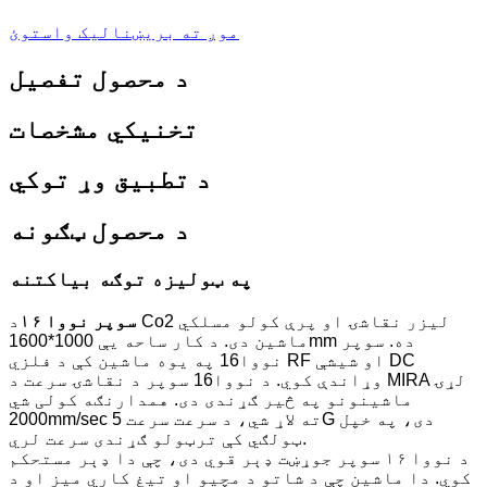
موږ ته بریښنالیک واستوئ
د محصول تفصیل
تخنیکي مشخصات
د تطبیق وړ توکي
د محصول ټګونه
په ټولیزه توګه بیاکتنه
سوپر نووا ۱۶
د Co2 لیزر نقاشۍ او پرې کولو مسلکي
ماشین دی. د کار ساحه یې 1000*1600mm ده. سوپر
نووا16 په یوه ماشین کې د فلزي RF او شیشې DC
وړاندې کوي. د نووا16 سوپر د نقاشۍ سرعت د MIRA لړۍ
ماشینونو په څیر ګړندی دی. همدارنګه کولی شي
2000mm/sec ته لاړ شي، د سرعت سرعت 5G دی، په خپل
ټولګي کې ترټولو ګړندی سرعت لري.
د نووا ۱۶ سوپر جوړښت ډېر قوي دی، چې دا ډېر مستحکم
کوي. دا ماشین چې د شاتو د مچیو او تیغ کاري میز او د