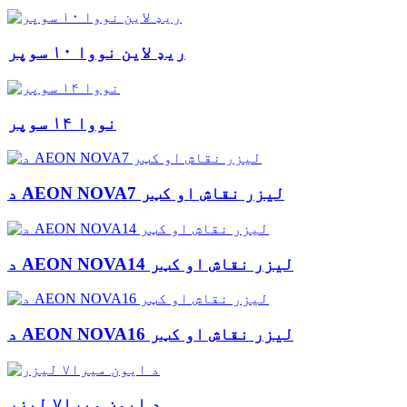
ریډ لاین نووا ۱۰ سوپر
نووا ۱۴ سوپر
د AEON NOVA7 لیزر نقاش او کټر
د AEON NOVA14 لیزر نقاش او کټر
د AEON NOVA16 لیزر نقاش او کټر
د ایون میرا۷ لیزر