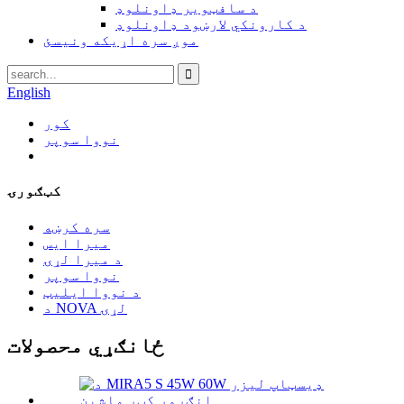
د سافټویر ډاونلوډ
د کارونکي لارښود ډاونلوډ
موږ سره اړیکه ونیسئ
English
کور
نووا سوپر
کټګورۍ
سره کرښه
میرا ایس
د میرا لړۍ
نووا سوپر
د نووا ایلیټ
د NOVA لړۍ
ځانګړي محصولات