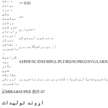
د دقت
<= 0.01
موندل
د سره
ټکي
هو
موقعیت
ورکول
جوړ شوی
اختیاري
وای فای
اتومات
مدغم شوی آټوفوکس
تمرکز
د نقاشۍ
آر ډي ورکس/لایټ برن
سافټویر
د
ګرافیک
AI/PDF/SC/DXF/HPGL/PLT/RD/SCPRO2/SVG/LARN/
بڼه
ملاتړ
شوې
مطابقت
/ فوټوشاپ/ آټوکیډ/ د ګلدوزۍ هر ډول سافټویر
لرونکی
سافټویر
اړوند توليدات