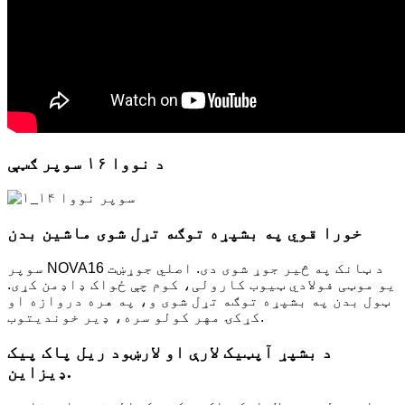
د نووا ۱۶ سوپر ګټې
خورا قوي په بشپړه توګه تړل شوی ماشین بدن
سوپر NOVA16 د ټانک په څیر جوړ شوی دی. اصلي جوړښت
یو موټی فولادي ټیوب کارولی، کوم چې ځواک ډاډمن کړی.
ټول بدن په بشپړه توګه تړل شوی و، په هره دروازه او
کړکۍ مهر کولو سره، ډیر خوندیتوب.
د بشپړ آپټیک لارې او لارښود ریل پاک پیک
ډیزاین.