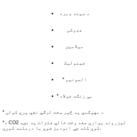
د سیند ډبره
هډوکی
میلامین
فینولیک
* المونیم
* بې زنګه فولاد
* د مهوګني په څیر سخت لرګي نشي پرې کولی
*د CO2 لیزرونه یوازې هغه وخت خالي فلزات په نښه
کوي کله چې انودیز شوي یا درملنه کیږي.