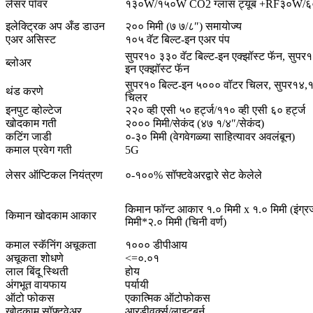
लेसर पॉवर
१३०W/१५०W CO2 ग्लास ट्यूब +RF३०W/६०
इलेक्ट्रिक अप अँड डाउन
२०० मिमी (७ ७/८″) समायोज्य
एअर असिस्ट
१०५ वॅट बिल्ट-इन एअर पंप
सुपर१० ३३० वॅट बिल्ट-इन एक्झॉस्ट फॅन, सुपर
ब्लोअर
इन एक्झॉस्ट फॅन
सुपर१० बिल्ट-इन ५००० वॉटर चिलर, सुपर१४,
थंड करणे
चिलर
इनपुट व्होल्टेज
२२० व्ही एसी ५० हर्ट्ज/११० व्ही एसी ६० हर्ट्ज
खोदकाम गती
२००० मिमी/सेकंद (४७ १/४″/सेकंद)
कटिंग जाडी
०-३० मिमी (वेगवेगळ्या साहित्यावर अवलंबून)
कमाल प्रवेग गती
5G
लेसर ऑप्टिकल नियंत्रण
०-१००% सॉफ्टवेअरद्वारे सेट केलेले
किमान फॉन्ट आकार १.० मिमी x १.० मिमी (इंग्रज
किमान खोदकाम आकार
मिमी*२.० मिमी (चिनी वर्ण)
कमाल स्कॅनिंग अचूकता
१००० डीपीआय
अचूकता शोधणे
<=०.०१
लाल बिंदू स्थिती
होय
अंगभूत वायफाय
पर्यायी
ऑटो फोकस
एकात्मिक ऑटोफोकस
खोदकाम सॉफ्टवेअर
आरडीवर्क्स/लाइटबर्न