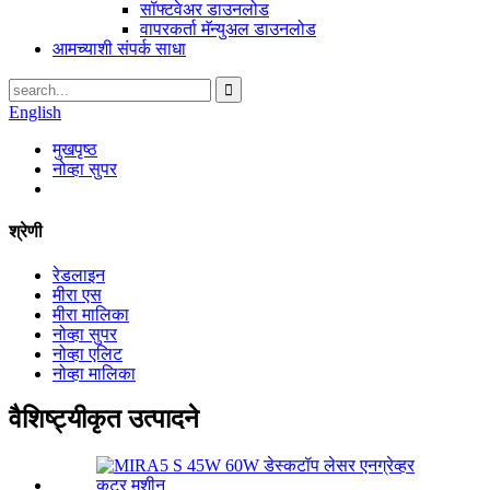
सॉफ्टवेअर डाउनलोड
वापरकर्ता मॅन्युअल डाउनलोड
आमच्याशी संपर्क साधा
English
मुखपृष्ठ
नोव्हा सुपर
श्रेणी
रेडलाइन
मीरा एस
मीरा मालिका
नोव्हा सुपर
नोव्हा एलिट
नोव्हा मालिका
वैशिष्ट्यीकृत उत्पादने