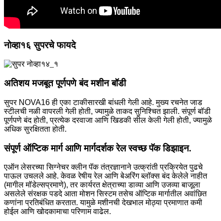
नोव्हा१६ सुपरचे फायदे
अतिशय मजबूत पूर्णपणे बंद मशीन बॉडी
सुपर NOVA16 ही एका टाकीसारखी बांधली गेली आहे. मुख्य रचनेत जाड
स्टीलची नळी वापरली गेली होती, ज्यामुळे ताकद सुनिश्चित झाली. संपूर्ण बॉडी
पूर्णपणे बंद होती, प्रत्येक दरवाजा आणि खिडकी सील केली गेली होती, ज्यामुळे
अधिक सुरक्षितता होती.
संपूर्ण ऑप्टिक मार्ग आणि मार्गदर्शक रेल स्वच्छ पॅक डिझाइन.
एऑन लेसरच्या सिग्नेचर क्लीन पॅक तंत्रज्ञानाने उत्क्रांती प्रक्रियेत पुढचे
पाऊल उचलले आहे. केवळ रेषीय रेल आणि बेअरिंग ब्लॉक्स बंद केलेले नाहीत
(मागील मॉडेल्सप्रमाणे), तर कार्यरत क्षेत्राच्या डाव्या आणि उजव्या बाजूला
असलेले संरक्षक पडदे आता मोशन सिस्टम तसेच ऑप्टिक मार्गातील अवांछित
कणांना प्रतिबंधित करतात. यामुळे मशीनची देखभाल मोठ्या प्रमाणात कमी
होईल आणि खोदकामाचा परिणाम वाढेल.