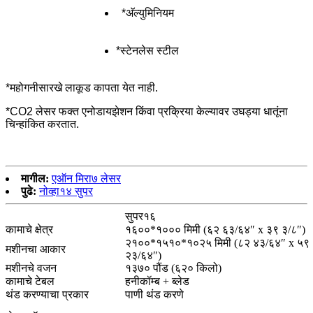
*अ‍ॅल्युमिनियम
*स्टेनलेस स्टील
*महोगनीसारखे लाकूड कापता येत नाही.
*CO2 लेसर फक्त एनोडायझेशन किंवा प्रक्रिया केल्यावर उघड्या धातूंना
चिन्हांकित करतात.
मागील:
एऑन मिरा७ लेसर
पुढे:
नोव्हा१४ सुपर
सुपर१६
कामाचे क्षेत्र
१६००*१००० मिमी (६२ ६३/६४″ x ३९ ३/८″)
२१००*१५१०*१०२५ मिमी (८२ ४३/६४″ x ५९ 
मशीनचा आकार
२३/६४″)
मशीनचे वजन
१३७० पौंड (६२० किलो)
कामाचे टेबल
हनीकॉम्ब + ब्लेड
थंड करण्याचा प्रकार
पाणी थंड करणे