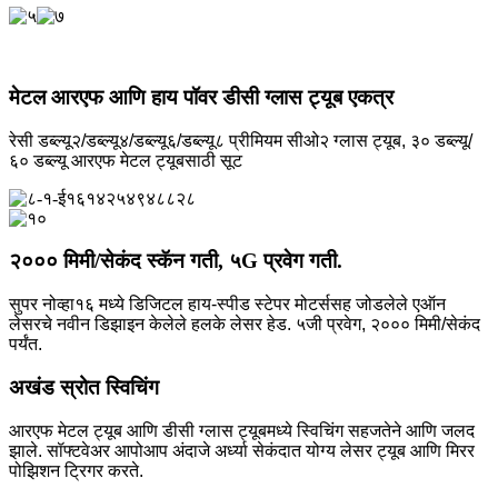
मेटल आरएफ आणि हाय पॉवर डीसी ग्लास ट्यूब एकत्र
रेसी डब्ल्यू२/डब्ल्यू४/डब्ल्यू६/डब्ल्यू८ प्रीमियम सीओ२ ग्लास ट्यूब, ३० डब्ल्यू/
६० डब्ल्यू आरएफ मेटल ट्यूबसाठी सूट
२००० मिमी/सेकंद स्कॅन गती, ५G प्रवेग गती.
सुपर नोव्हा१६ मध्ये डिजिटल हाय-स्पीड स्टेपर मोटर्ससह जोडलेले एऑन
लेसरचे नवीन डिझाइन केलेले हलके लेसर हेड. ५जी प्रवेग, २००० मिमी/सेकंद
पर्यंत.
अखंड स्रोत स्विचिंग
आरएफ मेटल ट्यूब आणि डीसी ग्लास ट्यूबमध्ये स्विचिंग सहजतेने आणि जलद
झाले. सॉफ्टवेअर आपोआप अंदाजे अर्ध्या सेकंदात योग्य लेसर ट्यूब आणि मिरर
पोझिशन ट्रिगर करते.