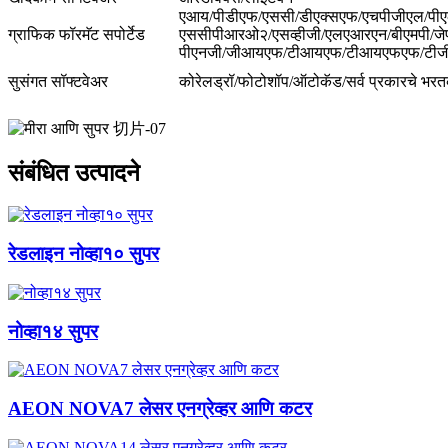
एआय/पीडीएफ/एससी/डीएक्सएफ/एचपीजीएल/पी
ग्राफिक फॉरमॅट सपोर्टेड
एससीपीआरओ२/एसव्हीजी/एलएआरएन/बीएमपी/जेप
पीएनजी/जीआयएफ/टीआयएफ/टीआयएफएफ/टीज
सुसंगत सॉफ्टवेअर
कोरेलड्रॉ/फोटोशॉप/ऑटोकॅड/सर्व प्रकारचे भरत
संबंधित उत्पादने
रेडलाइन नोव्हा१० सुपर
नोव्हा१४ सुपर
AEON NOVA7 लेसर एनग्रेव्हर आणि कटर