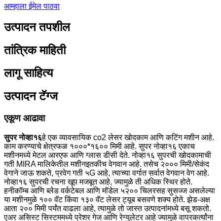
आम्हाला ईमेल पाठवा
उत्पादन तपशील
तांत्रिक माहिती
लागू साहित्य
उत्पादन टॅग्ज
एकूण आढावा
सुपर नोव्हा१६
हे एक व्यावसायिक co2 लेसर खोदकाम आणि कटिंग मशीन आहे.
काम करण्याचे क्षेत्रफळ १०००*१६०० मिमी आहे. सुपर नोव्हा१६ एकाच
मशीनमध्ये मेटल आरएफ आणि ग्लास डीसी देते. नोव्हा१६ सुपरची खोदकामाची
गती MIRA मालिकेतील मशीनइतकीच वेगवान आहे. तसेच २००० मिमी/सेकंद
वेगाने जाऊ शकते, प्रवेग गती ५G आहे, त्याच्या वर्गात सर्वात वेगवान वेग आहे.
नोव्हा१६ सुपरची रचना खूप मजबूत आहे, ज्यामुळे ती अधिक स्थिर होते.
हनीकॉम्ब आणि ब्लेड वर्कटेबल आणि मॉडेल ५२०० चिलरसह सुसज्ज असलेल्या
या मशीनमुळे १०० वॅट किंवा १३० वॅट लेसर ट्यूब बसवणे शक्य होते. झेड-अक्ष
आता २०० मिमी पर्यंत वाढला आहे, त्यामुळे तो जास्त उत्पादनांमध्ये बसू शकतो.
एअर असिस्ट सिस्टममध्ये प्रेशर गेज आणि रेग्युलेटर आहे ज्यामुळे वापरकर्त्यांना