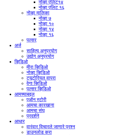
नोव्हा एलिट१४
नोव्हा एलिट १६
नोव्हा मालिका
नोव्हा ७
नोव्हा १०
नोव्हा १४
नोव्हा १६
पल्सर
अर्ज
साहित्य अनुप्रयोग
उद्योग अनुप्रयोग
व्हिडिओ
मीरा व्हिडिओ
नोव्हा व्हिडिओ
ट्यूटोरियल वापरा
वेगा व्हिडिओ
पल्सर व्हिडिओ
आमच्याबद्दल
एऑन स्टोरी
आमचा कारखाना
आमचा संघ
प्रदर्शने
आधार
वारंवार विचारले जाणारे प्रश्न
डाउनलोड करा