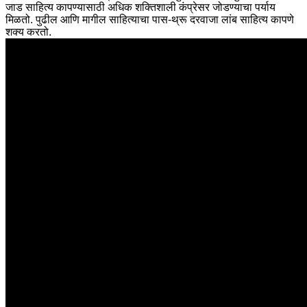
जाड साहित्य कापण्यासाठी अधिक शक्तिशाली कंप्रेसर जोडण्याचा पर्याय
मिळतो. पुढील आणि मागील साहित्याचा पास-थ्रू दरवाजा लांब साहित्य कापणे
शक्य करतो.