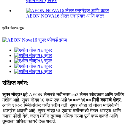
एऑन मीरा ९ लेसर
AEON NOVA16 लेसर एनग्रेव्हर आणि कटर
एऑन नोव्हा१६ सुपर
संक्षिप्त वर्णन:
सुपर नोव्हा१६
हे AEON लेसरचे नवीनतम co2 लेसर खोदकाम आणि कटिंग
मशीन आहे. सुपर नोव्हा१६ मध्ये एक आहे
१०००*१६०० मिमी कामाचे क्षेत्र
,
आणि २००० मिमी/सेकंद पर्यंत स्कॅन गती. सुपर नोव्हा ही नोव्हा मालिकेची
अपग्रेड आवृत्ती आहे. सुपर नोव्हा१६ एकाच मशीनमध्ये मेटल आरएफ आणि
ग्लास डीसी देते. जलद मशीन तुमच्या अधिक गरजा पूर्ण करू शकते आणि
तुम्हाला अधिक फायदे देऊ शकते.