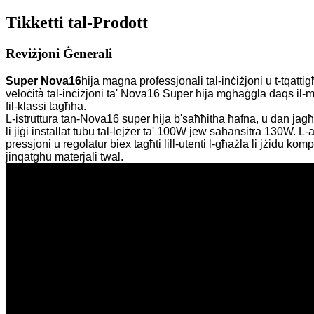
Tikketti tal-Prodott
Reviżjoni Ġenerali
Super Nova16
hija magna professjonali tal-inċiżjoni u t-tqat
veloċità tal-inċiżjoni ta' Nova16 Super hija mgħaġġla daqs il-
fil-klassi tagħha.
L-istruttura tan-Nova16 super hija b'saħħitha ħafna, u dan jag
li jiġi installat tubu tal-lejżer ta' 100W jew saħansitra 130W. L
pressjoni u regolatur biex tagħti lill-utenti l-għażla li jżidu k
jinqatgħu materjali twal.