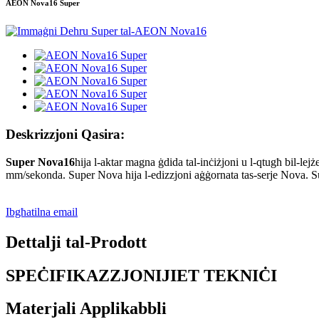
AEON Nova16 Super
Deskrizzjoni Qasira:
Super Nova16
hija l-aktar magna ġdida tal-inċiżjoni u l-qtugħ bil
mm/sekonda. Super Nova hija l-edizzjoni aġġornata tas-serje Nova. Su
Ibgħatilna email
Dettalji tal-Prodott
SPEĊIFIKAZZJONIJIET TEKNIĊI
Materjali Applikabbli