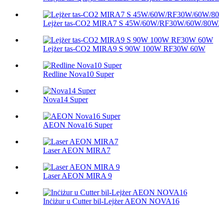
Lejżer tas-CO2 MIRA7 S 45W/60W/RF30W/60W/80
Lejżer tas-CO2 MIRA9 S 90W 100W RF30W 60W
Redline Nova10 Super
Nova14 Super
AEON Nova16 Super
Laser AEON MIRA7
Laser AEON MIRA 9
Inċiżur u Cutter bil-Lejżer AEON NOVA16