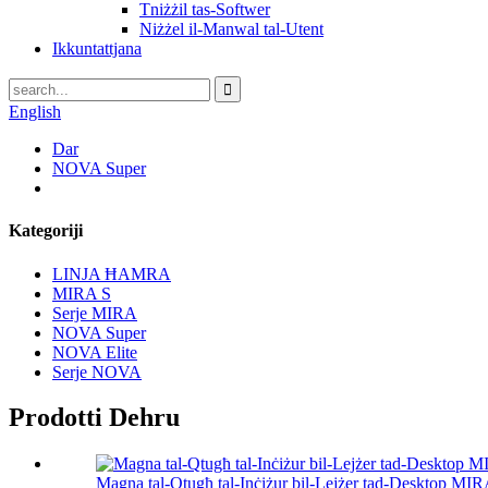
Tniżżil tas-Softwer
Niżżel il-Manwal tal-Utent
Ikkuntattjana
English
Dar
NOVA Super
Kategoriji
LINJA ĦAMRA
MIRA S
Serje MIRA
NOVA Super
NOVA Elite
Serje NOVA
Prodotti Dehru
Magna tal-Qtugħ tal-Inċiżur bil-Lejżer tad-Desktop 