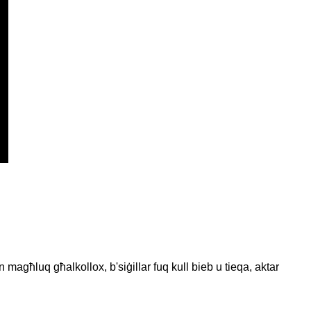
 magħluq għalkollox, b'siġillar fuq kull bieb u tieqa, aktar