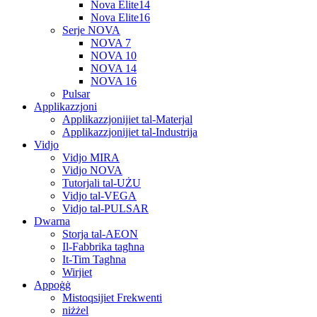
Nova Elite14
Nova Elite16
Serje NOVA
NOVA 7
NOVA 10
NOVA 14
NOVA 16
Pulsar
Applikazzjoni
Applikazzjonijiet tal-Materjal
Applikazzjonijiet tal-Industrija
Vidjo
Vidjo MIRA
Vidjo NOVA
Tutorjali tal-UŻU
Vidjo tal-VEGA
Vidjo tal-PULSAR
Dwarna
Storja tal-AEON
Il-Fabbrika tagħna
It-Tim Tagħna
Wirjiet
Appoġġ
Mistoqsijiet Frekwenti
niżżel