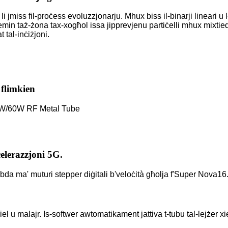
 li jmiss fil-proċess evoluzzjonarju. Mhux biss il-binarji lineari 
l-lemin taż-żona tax-xogħol issa jipprevjenu partiċelli mhux mixti
 tal-inċiżjoni.
flimkien
0W/60W RF Metal Tube
ċelerazzjoni 5G.
mqabbda ma' muturi stepper diġitali b'veloċità għolja f'Super Nov
xkiel u malajr. Is-softwer awtomatikament jattiva t-tubu tal-lejżer