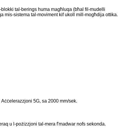
u l-blokki tal-berings huma magħluqa (bħal fil-mudelli
eqa mis-sistema tal-moviment kif ukoll mill-mogħdija ottika.
a16. Aċċelerazzjoni 5G, sa 2000 mm/sek.
 xieraq u l-pożizzjoni tal-mera f'madwar nofs sekonda.