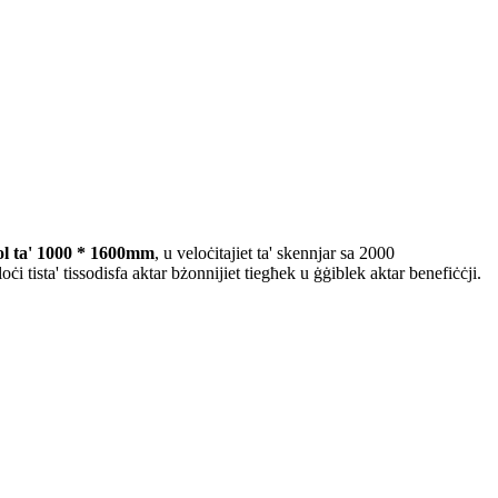
l ta' 1000 * 1600mm
, u veloċitajiet ta' skennjar sa 2000
sta' tissodisfa aktar bżonnijiet tiegħek u ġġiblek aktar benefiċċji.