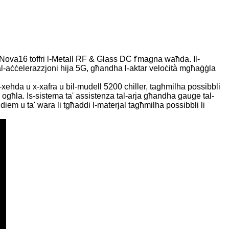
r Nova16 toffri l-Metall RF & Glass DC f'magna waħda. Il-
tal-aċċelerazzjoni hija 5G, għandha l-aktar veloċità mgħaġġla
xehda u x-xafra u bil-mudell 5200 chiller, tagħmilha possibbli
ti ogħla. Is-sistema ta' assistenza tal-arja għandha gauge tal-
ddiem u ta' wara li tgħaddi l-materjal tagħmilha possibbli li