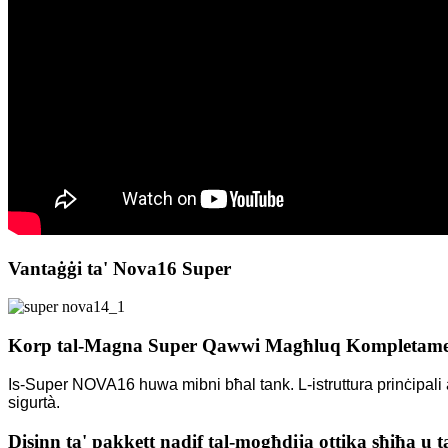
Vantaġġi ta' Nova16 Super
Korp tal-Magna Super Qawwi Magħluq Kompletam
Is-Super NOVA16 huwa mibni bħal tank. L-istruttura prinċipali ad
sigurtà.
Disinn ta' pakkett nadif tal-mogħdija ottika sħiħa u t