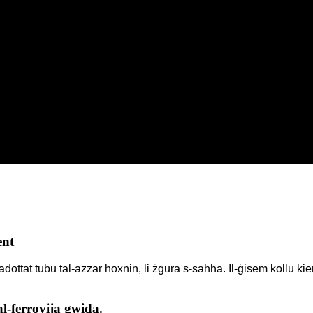
ent
ottat tubu tal-azzar ħoxnin, li żgura s-saħħa. Il-ġisem kollu kien
al-ferrovija gwida.