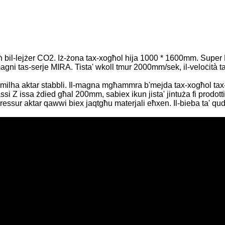
tigħ bil-lejżer CO2. Iż-żona tax-xogħol hija 1000 * 1600mm. Supe
magni tas-serje MIRA. Tista' wkoll tmur 2000mm/sek, il-veloċità 
ħmilha aktar stabbli. Il-magna mgħammra b'mejda tax-xogħol tax-
-assi Z issa żdied għal 200mm, sabiex ikun jista' jintuża fi prodot
ompressur aktar qawwi biex jaqtgħu materjali eħxen. Il-bieba ta' qu