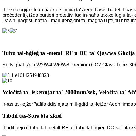
It-teknoloġija clean pack distintiva ta' Aeon Laser ħadet il-pass
preċedenti), iżda purtieri protettivi fuq in-naħa tax-xellug u ta
Dawn inaqqsu ħafna l-manutenzjoni tal-magna u jtejbu r-riżultat
Tubu tal-ħġieġ tal-metall RF u DC ta' Qawwa Għolja 
Suits għal Reci W2/W4/W6/W8 Premium CO2 Glass Tube, 3
Veloċità tal-iskennjar ta' 2000mm/sek, Veloċità ta' Aċ
Ir-ras tal-lejżer ħafifa ddisinjata mill-ġdid tal-lejżer Aeon, i
Tibdil tas-Sors bla xkiel
Il-bdil bejn it-tubu tal-metall RF u t-tubu tal-ħġieġ DC sar bla 