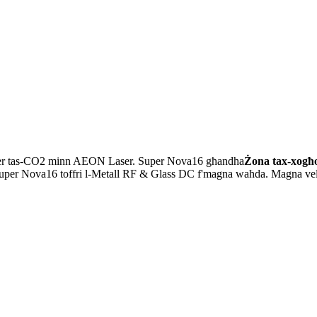
-lejżer tas-CO2 minn AEON Laser. Super Nova16 għandha
Żona tax-xogħo
per Nova16 toffri l-Metall RF & Glass DC f'magna waħda. Magna veloċi ti