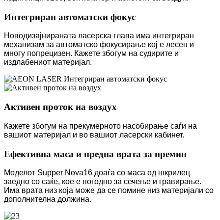
Интегриран автоматски фокус
Новодизајнираната ласерска глава има интегриран
механизам за автоматско фокусирање кој е лесен и
многу попрецизен. Кажете збогум на судирите и
издлабениот материјал.
Активен проток на воздух
Кажете збогум на прекумерното насобирање саѓи на
вашиот материјал и во вашиот ласерски кабинет.
Ефективна маса и предна врата за премин
Моделот Supper Nova16 доаѓа со маса од шкрилец
заедно со саќе, кое е погодно за сечење и гравирање.
Има врата низ која може да се помине низ материјали со
дополнителна должина.