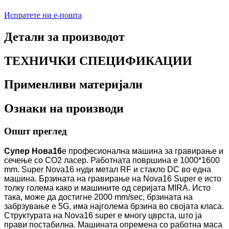
Испратете ни е-пошта
Детали за производот
ТЕХНИЧКИ СПЕЦИФИКАЦИИ
Применливи материјали
Ознаки на производи
Општ преглед
Супер Нова16
е професионална машина за гравирање и
сечење со CO2 ласер. Работната површина е 1000*1600
mm. Super Nova16 нуди метал RF и стакло DC во една
машина. Брзината на гравирање на Nova16 Super е исто
толку голема како и машините од серијата MIRA. Исто
така, може да достигне 2000 mm/sec, брзината на
забрзување е 5G, има најголема брзина во својата класа.
Структурата на Nova16 super е многу цврста, што ја
прави постабилна. Машината опремена со работна маса