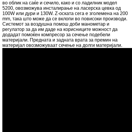
во облик на саќе и сечило, како и со ладилник модел
5200, овозможува инсталирање на ласерска цевка од
100W или дури и 130W. Z-оската сега е зголемена на 200
mm, така што може да се вклопи во повисоки производи.
Системот за воздушна помош доби манометар и
регулатор за да им даде на корисниците можност да
додадат помоќен компресор за сечење подебели
материјали. Предната и задната врата за премин на
материјал овозможуваат сечење на долги материјали.