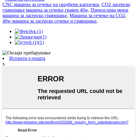
CNC машина за сечење на свадбени картички
,
CO2 ласерско
гравирање машина за сечење гравер 40w
,
Пренослива мини
машина за ласерско гравирање
,
Машина за сечење на CO2
,
40w машина за ласерско сечење и гравирање
,
Испрати е-пошта
x