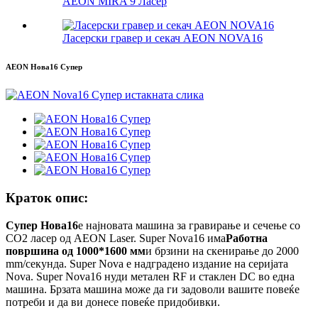
AEON MIRA 9 Ласер
Ласерски гравер и секач AEON NOVA16
AEON Нова16 Супер
Краток опис:
Супер Нова16
е најновата машина за гравирање и сечење со
CO2 ласер од AEON Laser. Super Nova16 има
Работна
површина од 1000*1600 мм
и брзини на скенирање до 2000
mm/секунда. Super Nova е надградено издание на серијата
Nova. Super Nova16 нуди метален RF и стаклен DC во една
машина. Брзата машина може да ги задоволи вашите повеќе
потреби и да ви донесе повеќе придобивки.