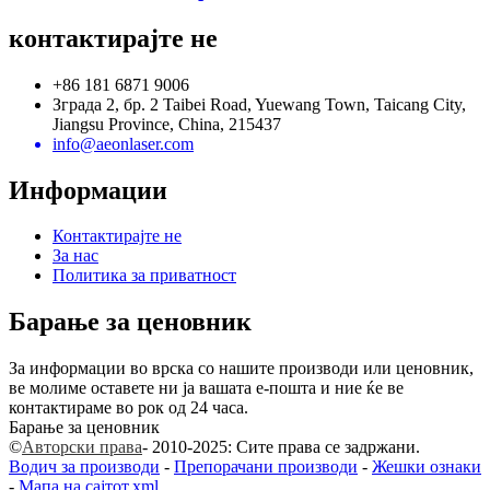
контактирајте не
+86 181 6871 9006
Зграда 2, бр. 2 Taibei Road, Yuewang Town, Taicang City,
Jiangsu Province, China, 215437
info@aeonlaser.com
Информации
Контактирајте не
За нас
Политика за приватност
Барање за ценовник
За информации во врска со нашите производи или ценовник,
ве молиме оставете ни ја вашата е-пошта и ние ќе ве
контактираме во рок од 24 часа.
Барање за ценовник
©
Авторски права
- 2010-2025: Сите права се задржани.
Водич за производи
-
Препорачани производи
-
Жешки ознаки
-
Мапа на сајтот.xml