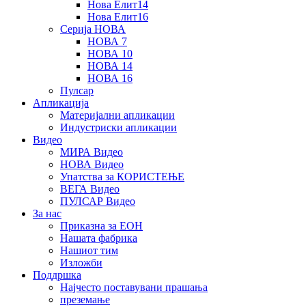
Нова Елит14
Нова Елит16
Серија НОВА
НОВА 7
НОВА 10
НОВА 14
НОВА 16
Пулсар
Апликација
Материјални апликации
Индустриски апликации
Видео
МИРА Видео
НОВА Видео
Упатства за КОРИСТЕЊЕ
ВЕГА Видео
ПУЛСАР Видео
За нас
Приказна за ЕОН
Нашата фабрика
Нашиот тим
Изложби
Поддршка
Најчесто поставувани прашања
преземање