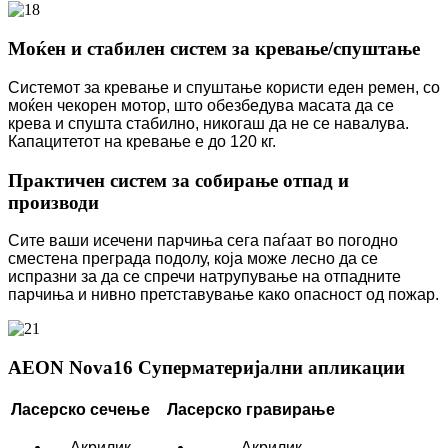
Моќен и стабилен систем за кревање/спуштање
Системот за кревање и спуштање користи еден ремен, со
моќен чекорен мотор, што обезбедува масата да се
крева и спушта стабилно, никогаш да не се навалува.
Капацитетот на кревање е до 120 кг.
Практичен систем за собирање отпад и
производи
Сите ваши исечени парчиња сега паѓаат во погодно
сместена преграда подолу, која може лесно да се
испразни за да се спречи натрупување на отпадните
парчиња и нивно претставување како опасност од пожар.
AEON Nova16 Суперматеријални апликации
Ласерско сечење
Ласерско гравирање
Акрилик
Акрилик