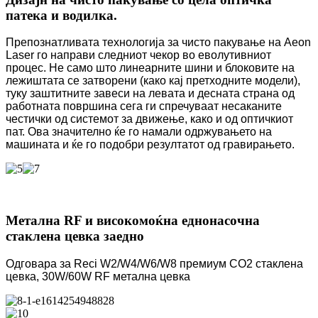
патека и водилка.
Препознатливата технологија за чисто пакување на Aeon
Laser го направи следниот чекор во еволутивниот
процес. Не само што линеарните шини и блоковите на
лежиштата се затворени (како кај претходните модели),
туку заштитните завеси на левата и десната страна од
работната површина сега ги спречуваат несаканите
честички од системот за движење, како и од оптичкиот
пат. Ова значително ќе го намали одржувањето на
машината и ќе го подобри резултатот од гравирањето.
Метална RF и високомоќна еднонасочна
стаклена цевка заедно
Одговара за Reci W2/W4/W6/W8 премиум CO2 стаклена
цевка, 30W/60W RF метална цевка