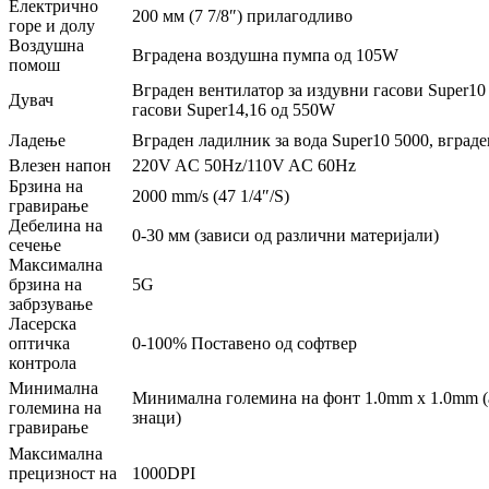
Електрично
200 мм (7 7/8″) прилагодливо
горе и долу
Воздушна
Вградена воздушна пумпа од 105W
помош
Вграден вентилатор за издувни гасови Super10
Дувач
гасови Super14,16 од 550W
Ладење
Вграден ладилник за вода Super10 5000, вград
Влезен напон
220V AC 50Hz/110V AC 60Hz
Брзина на
2000 mm/s (47 1/4″/S)
гравирање
Дебелина на
0-30 мм (зависи од различни материјали)
сечење
Максимална
брзина на
5G
забрзување
Ласерска
оптичка
0-100% Поставено од софтвер
контрола
Минимална
Минимална големина на фонт 1.0mm x 1.0mm (
големина на
знаци)
гравирање
Максимална
прецизност на
1000DPI