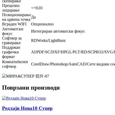
скенирање
Прецизно
<=0,01
лоцирање
Позиционирање
Да
на црвена точка
Вграден WIFI
Опционално
Автоматски
Интегриран автоматски фокус
фокус
Софтвер за
RDWorks/LightBurn
гравирање
Поддржан
графички
AI/PDF/SC/DXF/HPGL/PLT/RD/SCPRO2/SVG/
формат
Компатибилен
CorelDraw/Photoshop/AutoCAD/Сите видови соф
софтвер
Поврзани производи
Редлајн Нова10 Супер