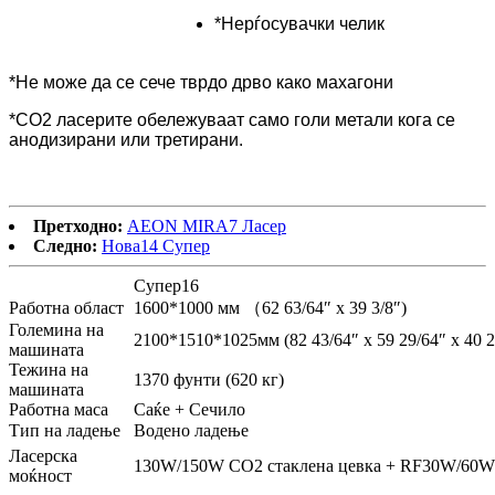
*Нерѓосувачки челик
*Не може да се сече тврдо дрво како махагони
*CO2 ласерите обележуваат само голи метали кога се
анодизирани или третирани.
Претходно:
AEON MIRA7 Ласер
Следно:
Нова14 Супер
Супер16
Работна област
1600*1000 мм （62 63/64″ x 39 3/8″)
Големина на
2100*1510*1025мм (82 43/64″ x 59 29/64″ x 40 2
машината
Тежина на
1370 фунти (620 кг)
машината
Работна маса
Саќе + Сечило
Тип на ладење
Водено ладење
Ласерска
130W/150W CO2 стаклена цевка + RF30W/60W 
моќност