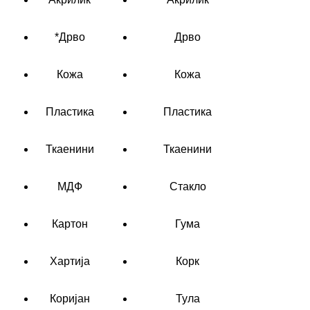
*Дрво
Дрво
Кожа
Кожа
Пластика
Пластика
Ткаенини
Ткаенини
МДФ
Стакло
Картон
Гума
Хартија
Корк
Коријан
Тула