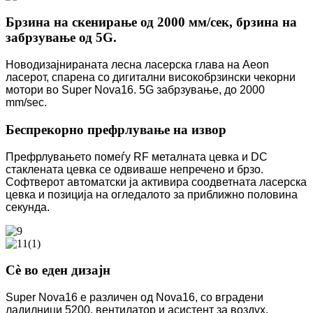
Брзина на скенирање од 2000 мм/сек, брзина на
забрзување од 5G.
Новодизајнираната лесна ласерска глава на Aeon
ласерот, спарена со дигитални високобрзински чекорни
мотори во Super Nova16. 5G забрзување, до 2000
mm/sec.
Беспрекорно префрлување на извор
Префрлувањето помеѓу RF металната цевка и DC
стаклената цевка се одвиваше непречено и брзо.
Софтверот автоматски ја активира соодветната ласерска
цевка и позиција на огледалото за приближно половина
секунда.
Сè во еден дизајн
Super Nova16 е различен од Nova16, со вградени
ладилници 5200, вентилатор и асистент за воздух.