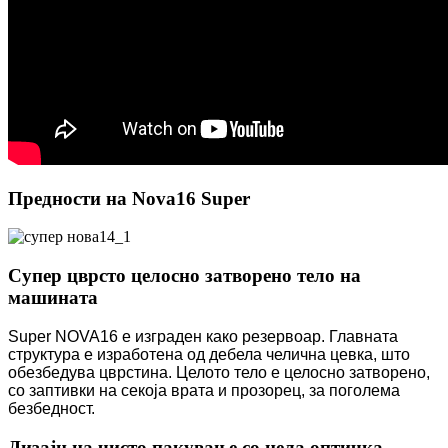
Предности на Nova16 Super
Супер цврсто целосно затворено тело на
машината
Super NOVA16 е изграден како резервоар. Главната
структура е изработена од дебела челична цевка, што
обезбедува цврстина. Целото тело е целосно затворено,
со заптивки на секоја врата и прозорец, за поголема
безбедност.
Дизајн на чисто пакување со цела оптичка