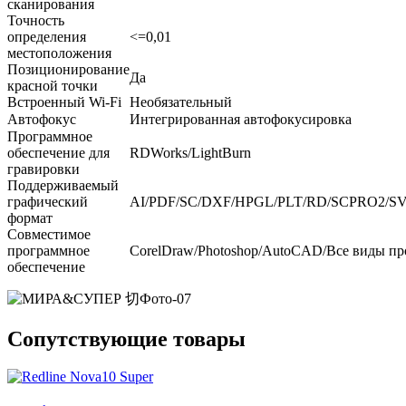
сканирования
Точность
определения
<=0,01
местоположения
Позиционирование
Да
красной точки
Встроенный Wi-Fi
Необязательный
Автофокус
Интегрированная автофокусировка
Программное
обеспечение для
RDWorks/LightBurn
гравировки
Поддерживаемый
графический
AI/PDF/SC/DXF/HPGL/PLT/RD/SCPRO2/SV
формат
Совместимое
программное
CorelDraw/Photoshop/AutoCAD/Все виды пр
обеспечение
Сопутствующие товары