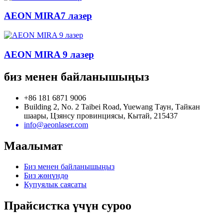
AEON MIRA7 лазер
AEON MIRA 9 лазер
биз менен байланышыңыз
+86 181 6871 9006
Building 2, No. 2 Taibei Road, Yuewang Таун, Тайкан
шаары, Цзянсу провинциясы, Кытай, 215437
info@aeonlaser.com
Маалымат
Биз менен байланышыңыз
Биз жөнүндө
Купуялык саясаты
Прайсистка үчүн суроо