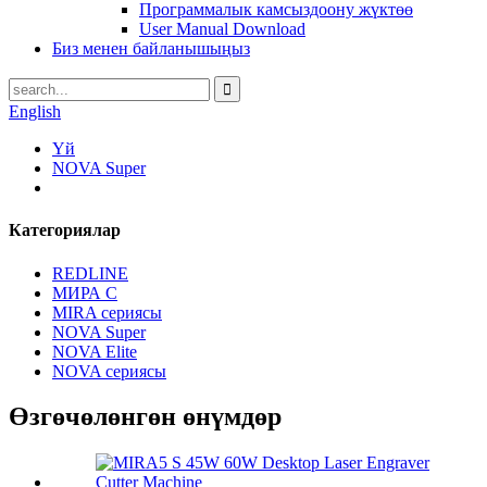
Программалык камсыздоону жүктөө
User Manual Download
Биз менен байланышыңыз
English
Үй
NOVA Super
Категориялар
REDLINE
МИРА С
MIRA сериясы
NOVA Super
NOVA Elite
NOVA сериясы
Өзгөчөлөнгөн өнүмдөр