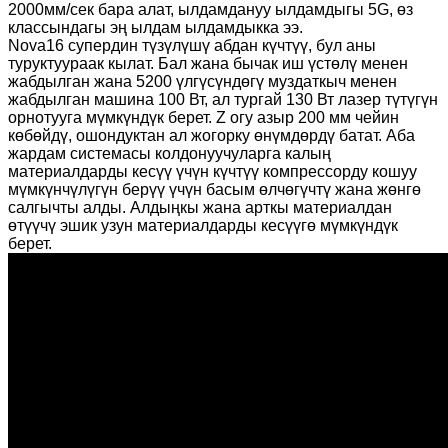
2000мм/сек бара алат, ылдамдануу ылдамдыгы 5G, өз
классындагы эң ылдам ылдамдыкка ээ.
Nova16 супердин түзүлүшү абдан күчтүү, бул аны
туруктуураак кылат. Бал жана бычак иш үстөлү менен
жабдылган жана 5200 үлгүсүндөгү муздаткыч менен
жабдылган машина 100 Вт, ал тургай 130 Вт лазер түтүгүн
орнотууга мүмкүндүк берет. Z огу азыр 200 мм чейин
көбөйдү, ошондуктан ал жогорку өнүмдөрдү батат. Аба
жардам системасы колдонуучуларга калың
материалдарды кесүү үчүн күчтүү компрессорду кошуу
мүмкүнчүлүгүн берүү үчүн басым өлчөгүчтү жана жөнгө
салгычты алды. Алдыңкы жана арткы материалдан
өтүүчү эшик узун материалдарды кесүүгө мүмкүндүк
берет.