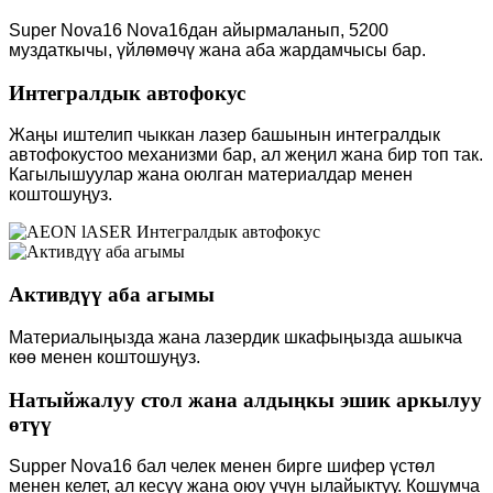
Super Nova16 Nova16дан айырмаланып, 5200
муздаткычы, үйлөмөчү жана аба жардамчысы бар.
Интегралдык автофокус
Жаңы иштелип чыккан лазер башынын интегралдык
автофокустоо механизми бар, ал жеңил жана бир топ так.
Кагылышуулар жана оюлган материалдар менен
коштошуңуз.
Активдүү аба агымы
Материалыңызда жана лазердик шкафыңызда ашыкча
көө менен коштошуңуз.
Натыйжалуу стол жана алдыңкы эшик аркылуу
өтүү
Supper Nova16 бал челек менен бирге шифер үстөл
менен келет, ал кесүү жана оюу үчүн ылайыктуу. Кошумча