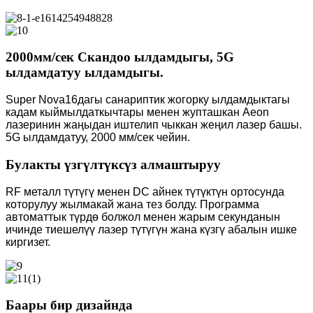
2000мм/сек Скандоо ылдамдыгы, 5G
ылдамдатуу ылдамдыгы.
Super Nova16дагы санариптик жогорку ылдамдыктагы
кадам кыймылдаткычтары менен жупташкан Aeon
лазеринин жаңыдан иштелип чыккан жеңил лазер башы.
5G ылдамдатуу, 2000 мм/сек чейин.
Булакты үзгүлтүксүз алмаштыруу
RF металл түтүгү менен DC айнек түтүктүн ортосунда
которулуу жылмакай жана тез болду. Программа
автоматтык түрдө болжол менен жарым секунданын
ичинде тиешелүү лазер түтүгүн жана күзгү абалын ишке
киргизет.
Баары бир дизайнда