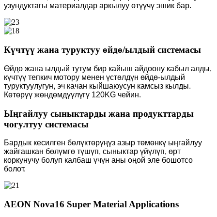
узундуктагы материалдар аркылуу өтүүчү эшик бар.
Күчтүү жана туруктуу өйдө/ылдый системасы
Өйдө жана ылдый тутум бир кайыш айдоону кабыл алды,
күчтүү тепкич мотору менен үстөлдүн өйдө-ылдый
туруктуулугун, эч качан кыйшаюусун камсыз кылды.
Көтөрүү жөндөмдүүлүгү 120KG чейин.
Ыңгайлуу сыныктарды жана продукттарды
чогултуу системасы
Бардык кесилген бөлүктөрүңүз азыр төмөнкү ыңгайлуу
жайгашкан бөлүмгө түшүп, сыныктар үйүлүп, өрт
коркунучу болуп калбаш үчүн аны оңой эле бошотсо
болот.
AEON Nova16 Super Material Applications