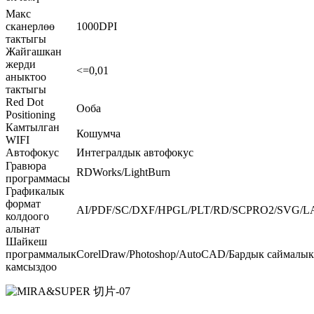
Макс
сканерлөө
1000DPI
тактыгы
Жайгашкан
жерди
<=0,01
аныктоо
тактыгы
Red Dot
Ооба
Positioning
Камтылган
Кошумча
WIFI
Автофокус
Интегралдык автофокус
Гравюра
RDWorks/LightBurn
программасы
Графикалык
формат
AI/PDF/SC/DXF/HPGL/PLT/RD/SCPRO2/SVG/LA
колдоого
алынат
Шайкеш
программалык
CorelDraw/Photoshop/AutoCAD/Бардык саймалы
камсыздоо