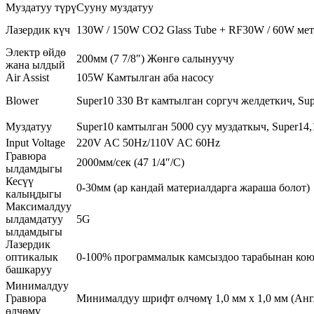
Муздатуу түрү
Сууну муздатуу
Лазердик күч
130W / 150W CO2 Glass Tube + RF30W / 60W мет
Электр өйдө
200мм (7 7/8″) Жөнгө салынуучу
жана ылдый
Air Assist
105W Камтылган аба насосу
Blower
Super10 330 Вт камтылган соргуч желдеткич, Sup
Муздатуу
Super10 камтылган 5000 суу муздаткыч, Super14
Input Voltage
220V AC 50Hz/110V AC 60Hz
Гравюра
2000мм/сек (47 1/4″/С)
ылдамдыгы
Кесүү
0-30мм (ар кандай материалдарга жараша болот)
калыңдыгы
Максималдуу
ылдамдатуу
5G
ылдамдыгы
Лазердик
оптикалык
0-100% программалык камсыздоо тарабынан ко
башкаруу
Минималдуу
Гравюра
Минималдуу шрифт өлчөмү 1,0 мм x 1,0 мм (Англ
өлчөмү