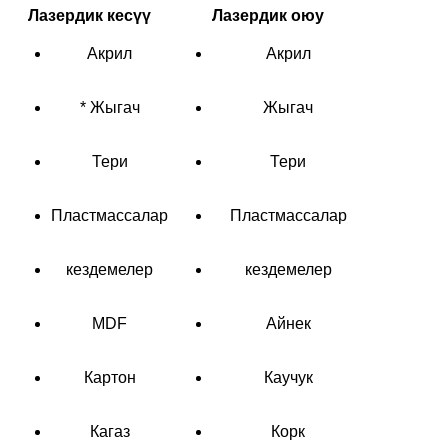
Лазердик кесүү
Лазердик оюу
Акрил
Акрил
* Жыгач
Жыгач
Тери
Тери
Пластмассалар
Пластмассалар
кездемелер
кездемелер
MDF
Айнек
Картон
Каучук
Кагаз
Корк