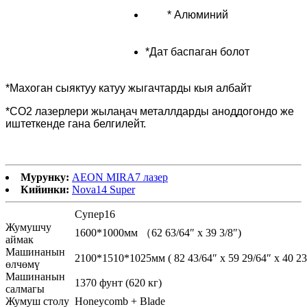
* Алюминий
*Дат баспаган болот
*Махоган сыяктуу катуу жыгачтарды кыя албайт
*CO2 лазерлери жылаңач металлдарды аноддогондо же
иштеткенде гана белгилейт.
Мурунку:
AEON MIRA7 лазер
Кийинки:
Nova14 Super
Супер16
Жумушчу
1600*1000мм （62 63/64″ x 39 3/8″)
аймак
Машинанын
2100*1510*1025мм ( 82 43/64″ x 59 29/64″ x 40 23
өлчөмү
Машинанын
1370 фунт (620 кг)
салмагы
Жумуш столу
Honeycomb + Blade