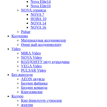
Nova Elite14
Nova Elite16
NOVA сериясы
NOVA 7
НОВА 10
NOVA 14
NOVA 16
Pulsar
Колдонмо
Материалдык колдонмолор
Өнөр жай колдонмолору
Video
MIRA Video
NOVA Video
КОЛДОНУУ окуу куралдары
VEGA Video
PULSAR Video
Биз жөнүндө
AEON окуясы
Биздин фабрика
Биздин команда
Көргөзмөлөр
Колдоо
Көп берилүүчү суроолор
жүктөө