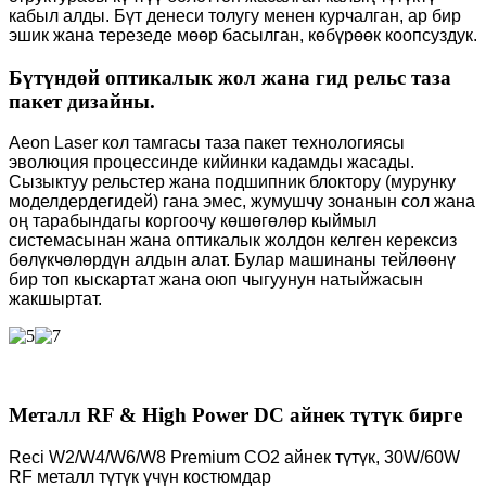
кабыл алды. Бүт денеси толугу менен курчалган, ар бир
эшик жана терезеде мөөр басылган, көбүрөөк коопсуздук.
Бүтүндөй оптикалык жол жана гид рельс таза
пакет дизайны.
Aeon Laser кол тамгасы таза пакет технологиясы
эволюция процессинде кийинки кадамды жасады.
Сызыктуу рельстер жана подшипник блоктору (мурунку
моделдердегидей) гана эмес, жумушчу зонанын сол жана
оң тарабындагы коргоочу көшөгөлөр кыймыл
системасынан жана оптикалык жолдон келген керексиз
бөлүкчөлөрдүн алдын алат. Булар машинаны тейлөөнү
бир топ кыскартат жана оюп чыгуунун натыйжасын
жакшыртат.
Металл RF & High Power DC айнек түтүк бирге
Reci W2/W4/W6/W8 Premium CO2 айнек түтүк, 30W/60W
RF металл түтүк үчүн костюмдар