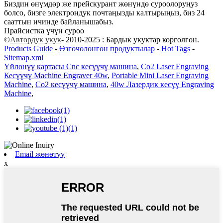
Биздин өнүмдөр же прейскурант жөнүндө суроолоруңуз
болсо, бизге электрондук почтаңызды калтырыңыз, биз 24
сааттын ичинде байланышабыз.
Прайсистка үчүн суроо
©
Автордук укук
- 2010-2025 : Бардык укуктар корголгон.
Products Guide
-
Өзгөчөлөнгөн продуктылар
-
Hot Tags
-
Sitemap.xml
Үйлөнүү картасы Cnc кесүүчү машина
,
Co2 Laser Engraving
Кесүүчү Machine Engraver 40w
,
Portable Mini Laser Engraving
Machine
,
Co2 кесүүчү машина
,
40w Лазердик кесүү Engraving
Machine
,
Email жөнөтүү
x