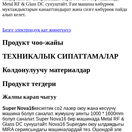
Metal RF & Glass DC сунуштайт. Fast машина көбүрөөк
муктаждыктарын канааттандырат жана сизге көбүрөөк пайда
алып келет.
Бизге электрондук кат жөнөтүңүз
Продукт чоо-жайы
ТЕХНИКАЛЫК СИПАТТАМАЛАР
Колдонулуучу материалдар
Продукт тегдери
Жалпы карап чыгуу
Super Nova16
кесиптик co2 лазер оюу жана кесүүчү
машина болуп саналат. жумушчу аянты 1000 * 1600mm
болуп саналат. Super Nova16 бир машинада Metal RF &
Glass DC сунуштайт. Nova16 Superдин оюу ылдамдыгы
MIRA сериясындагы машиналардай тез. Ошондой эле