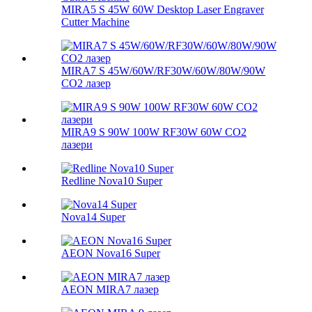
MIRA5 S 45W 60W Desktop Laser Engraver
Cutter Machine
MIRA7 S 45W/60W/RF30W/60W/80W/90W
CO2 лазер
MIRA9 S 90W 100W RF30W 60W CO2
лазери
Redline Nova10 Super
Nova14 Super
AEON Nova16 Super
AEON MIRA7 лазер