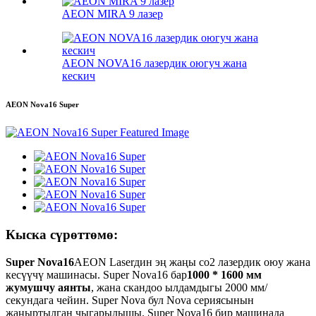
AEON MIRA 9 лазер
AEON NOVA16 лазердик оюгуч жана
кескич
AEON Nova16 Super
Кыска сүрөттөмө:
Super Nova16
AEON Laserдин эң жаңы co2 лазердик оюу жана
кесүүчү машинасы. Super Nova16 бар
1000 * 1600 мм
жумушчу аянты
, жана скандоо ылдамдыгы 2000 мм/
секундага чейин. Super Nova бул Nova сериясынын
жаңыртылган чыгарылышы. Super Nova16 бир машинада