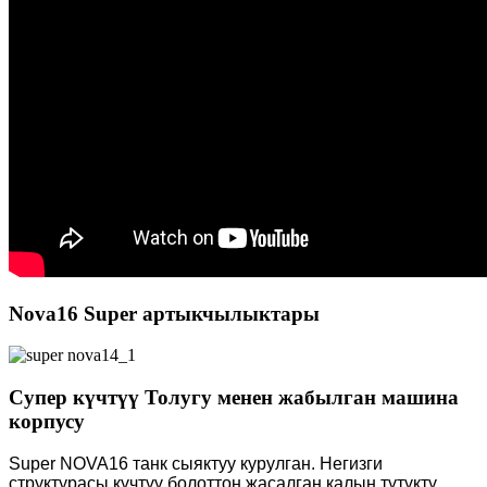
Nova16 Super артыкчылыктары
Супер күчтүү Толугу менен жабылган машина
корпусу
Super NOVA16 танк сыяктуу курулган. Негизги
структурасы күчтүү болоттон жасалган калың түтүктү