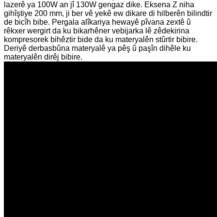
lazerê ya 100W an jî 130W gengaz dike. Eksena Z niha
gihîştiye 200 mm, ji ber vê yekê ew dikare di hilberên bilindtir
de bicîh bibe. Pergala alîkariya hewayê pîvana zextê û
rêkxer wergirt da ku bikarhêner vebijarka lê zêdekirina
kompresorek bihêztir bide da ku materyalên stûrtir bibire.
Deriyê derbasbûna materyalê ya pêş û paşîn dihêle ku
materyalên dirêj bibire.