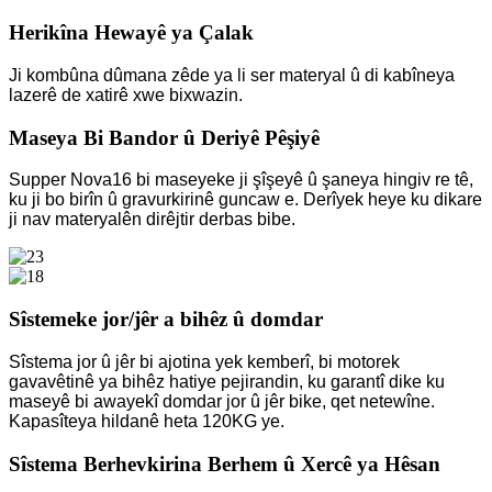
Herikîna Hewayê ya Çalak
Ji kombûna dûmana zêde ya li ser materyal û di kabîneya
lazerê de xatirê xwe bixwazin.
Maseya Bi Bandor û Deriyê Pêşiyê
Supper Nova16 bi maseyeke ji şîşeyê û şaneya hingiv re tê,
ku ji bo birîn û gravurkirinê guncaw e. Derîyek heye ku dikare
ji nav materyalên dirêjtir derbas bibe.
Sîstemeke jor/jêr a bihêz û domdar
Sîstema jor û jêr bi ajotina yek kemberî, bi motorek
gavavêtinê ya bihêz hatiye pejirandin, ku garantî dike ku
maseyê bi awayekî domdar jor û jêr bike, qet netewîne.
Kapasîteya hildanê heta 120KG ye.
Sîstema Berhevkirina Berhem û Xercê ya Hêsan