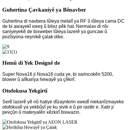
Guhertina Çavkaniyê ya Bênavber
Guhertina di navbera lûleya metalî ya RF û lûleya cama DC
de bi awayekî xweş û bilez pêk hat. Nermalav di nîv
saniyeyekê de bixweber lûleya lazerê ya guncaw û
pozîsyona neynikê çalak dike.
Hemû di Yek Designê de
Super Nova16 ji Nova16 cuda ye, bi sarincokên 5200,
blower û alîkariya hewayê ya çêkirî.
Otofokusa Yekgirtî
Serê lazerê yê nû hatiye dîzaynkirin xwedî mekanîzmayeke
otofokusê ya yekbûyî ye ku sivik e û pir rasttir e. Xatir ji
pevçûn û materyalên xêzkirî bixwazin.