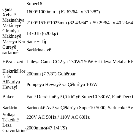
Super16
Qada
1600*1000mm （62 63/64″ x 39 3/8″)
Xebatê
Mezinahiya
2100*1510*1025mm (82 43/64″ x 59 29/64″ x 40 23/64
Makîneyê
Giraniya
1370 lb (620 kg)
Makîneyê
Maseya Kar
Şane + Tîj
Cureyê
Sarkirina avê
sarkirinê
Hêza lazerê
Lûleya Cama CO2 ya 130W/150W + Lûleya Metal a 
Elektrîkî Jor
200mm (7 7/8″) Guhêrbar
û Jêr
Alîkariya
Pompeya Hewayê ya Çêkirî ya 105W
Hewayî
Baker
Fanê Derxistinê yê Çêkirî yê Super10 330W, Fanê Derxi
Sarkirin
Sarincokê Avê ya Çêkirî ya Super10 5000, Sarincokê Av
Voltaja
220V AC 50Hz / 110V AC 60Hz
Têketinê
Leza
2000mm/s(47 1/4″/S)
Gravurkirinê