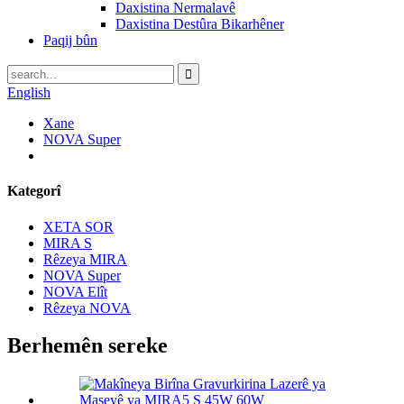
Daxistina Nermalavê
Daxistina Destûra Bikarhêner
Paqij bûn
English
Xane
NOVA Super
Kategorî
XETA SOR
MIRA S
Rêzeya MIRA
NOVA Super
NOVA Elît
Rêzeya NOVA
Berhemên sereke