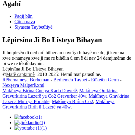
Agahî
Paqij bûn
Çûna nava
Siyaseta Taybetîtiyê
Lêpirsîna Ji Bo Lîsteya Bihayan
Ji bo pirsên di derbarê hilber an navnîşa bihayê me de, ji kerema
xwe e-nameya xwe ji me re bihêlin û em ê di nav 24 demjimêran de
bi we re têkilî daynin.
Lêpirsîna Ji Bo Lîsteya Bihayan
©
Mafê çapkirinê
- 2010-2025: Hemû maf parastî ne.
Rêbernameya Berheman
-
Berhemên Taybet
-
Etîketên Germ
-
Nexşeya Malperê.xml
Makîneya Birîna Cnc ya Karta Dawetê
,
Makîneya Qutkirina
Gravurkirina Lazerê ya Co2 Gravurker 40w
,
Makîneya Gravkirina
Lazer a Mini ya Portable
,
Makîneya Birîna Co2
,
Makîneya
Gravurkirina Birîn û Lazerê ya 40w
,