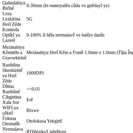
Qalindahiya
0-30mm (bi materyalên cûda ve girêdayî ye)
Birînê
Leza
Lezkirina
5G
Herî Zêde
Kontrola
Optîkî ya
0-100% Ji hêla nermalavê ve hatîye danîn
Lazerê
Mezinahiya
Kêmtirîn a
Mezinahiya Herî Kêm a Fontê 1.0mm x 1.0mm (Tîpa Îng
Gravurkirinê
Rastbûna
Skenkirinê
1000DPI
ya Herî
Zêde
Dîtina
<=0.01
Rastbûnê
Cihgirtina
Erê
Xala Sor
WIFI-ya
Bixwe
çêkirî
Fokusa
Otofokusa Yekgirtî
Otomatîk
Nermalava
RDWorks/LightBurn