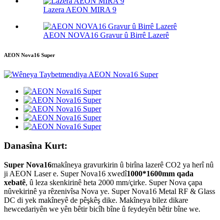
Lazera AEON MIRA 9
AEON NOVA16 Gravur û Birrê Lazerê
AEON Nova16 Super
Danasîna Kurt:
Super Nova16
makîneya gravurkirin û birîna lazerê CO2 ya herî nû
ji AEON Laser e. Super Nova16 xwedî
1000*1600mm qada
xebatê
, û leza skenkirinê heta 2000 mm/çirke. Super Nova çapa
nûvekirinê ya rêzenivîsa Nova ye. Super Nova16 Metal RF & Glass
DC di yek makîneyê de pêşkêş dike. Makîneya bilez dikare
hewcedariyên we yên bêtir bicîh bîne û feydeyên bêtir bîne we.