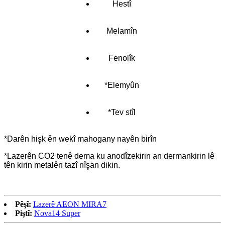
Hestî
Melamîn
Fenolîk
*Elemyûn
*Tev stîl
*Darên hişk ên wekî mahogany nayên birîn
*Lazerên CO2 tenê dema ku anodîzekirin an dermankirin lê
tên kirin metalên tazî nîşan dikin.
Pêşî:
Lazerê AEON MIRA7
Piştî:
Nova14 Super