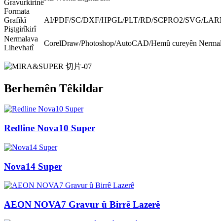
Gravurkirinê
Formata
Grafîkî
AI/PDF/SC/DXF/HPGL/PLT/RD/SCPRO2/SVG/LARN
Piştgirîkirî
Nermalava
CorelDraw/Photoshop/AutoCAD/Hemû cureyên Nermal
Lihevhatî
Berhemên Têkildar
Redline Nova10 Super
Nova14 Super
AEON NOVA7 Gravur û Birrê Lazerê