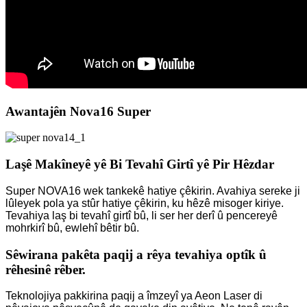
Awantajên Nova16 Super
Laşê Makîneyê yê Bi Tevahî Girtî yê Pir Hêzdar
Super NOVA16 wek tankekê hatiye çêkirin. Avahiya sereke ji
lûleyek pola ya stûr hatiye çêkirin, ku hêzê misoger kiriye.
Tevahiya laş bi tevahî girtî bû, li ser her derî û pencereyê
mohrkirî bû, ewlehî bêtir bû.
Sêwirana pakêta paqij a rêya tevahiya optîk û
rêhesinê rêber.
Teknolojiya pakkirina paqij a îmzeyî ya Aeon Laser di