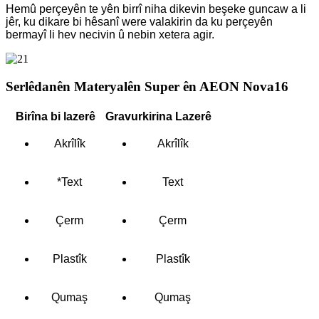
Hemû perçeyên te yên birrî niha dikevin beşeke guncaw a li
jêr, ku dikare bi hêsanî were valakirin da ku perçeyên
bermayî li hev necivin û nebin xetera agir.
Serlêdanên Materyalên Super ên AEON Nova16
Birîna bi lazerê
Gravurkirina Lazerê
Akrîlîk
Akrîlîk
*Text
Text
Çerm
Çerm
Plastîk
Plastîk
Qumaş
Qumaş