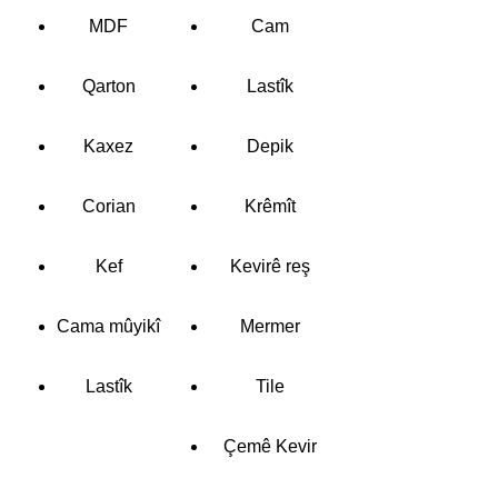
MDF
Cam
Qarton
Lastîk
Kaxez
Depik
Corian
Krêmît
Kef
Kevirê reş
Cama mûyikî
Mermer
Lastîk
Tile
Çemê Kevir