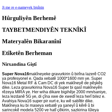
Ji me re e-nameyek bişînin
Hûrguliyên Berhemê
TAYBETMENDIYÊN TEKNÎKÎ
Materyalên Bikaranînî
Etîketên Berheman
Nirxandina Giştî
Super Nova16
makîneyeke gravurkirin û birîna lazerê CO2
ya profesyonel e. Qada xebatê 1000*1600 mm ye. Super
Nova16 Metal RF & Cam DC di yek makîneyê de pêşkêş
dike. Leza gravurkirina Nova16 Super bi qasî makîneyên
rêzeya MIRA ye. Her wiha dikare bigihêje 2000 mm/saniye,
leza lezdanê 5G ye, di çîna xwe de xwedî leza herî bilez e.
Avahiya Nova16 super pir xurt e, ku wê sabîttir dike.
Makîneya ku bi maseya xebatê ya şaneyî û kêrê û bi
sarincokê modela 5200 ve hatî çêkirin, sazkirina lûleya