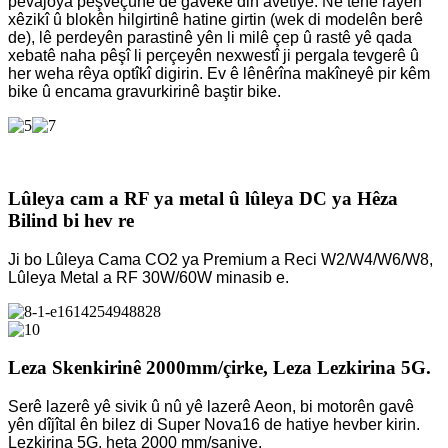
pêvajoya pêşveçûnê de gaveke din avêtiye. Ne tenê rayên
xêzikî û blokên hilgirtinê hatine girtin (wek di modelên berê
de), lê perdeyên parastinê yên li milê çep û rastê yê qada
xebatê naha pêşî li perçeyên nexwestî ji pergala tevgerê û
her weha rêya optîkî digirin. Ev ê lênêrîna makîneyê pir kêm
bike û encama gravurkirinê baştir bike.
Lûleya cam a RF ya metal û lûleya DC ya Hêza
Bilind bi hev re
Ji bo Lûleya Cama CO2 ya Premium a Reci W2/W4/W6/W8,
Lûleya Metal a RF 30W/60W minasib e.
Leza Skenkirinê 2000mm/çirke, Leza Lezkirina 5G.
Serê lazerê yê sivik û nû yê lazerê Aeon, bi motorên gavê
yên dîjîtal ên bilez di Super Nova16 de hatiye hevber kirin.
Lezkirina 5G, heta 2000 mm/saniye.