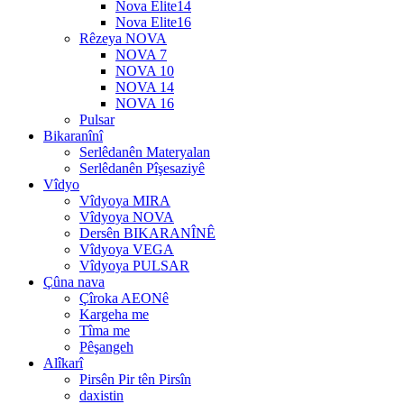
Nova Elite14
Nova Elite16
Rêzeya NOVA
NOVA 7
NOVA 10
NOVA 14
NOVA 16
Pulsar
Bikaranînî
Serlêdanên Materyalan
Serlêdanên Pîşesaziyê
Vîdyo
Vîdyoya MIRA
Vîdyoya NOVA
Dersên BIKARANÎNÊ
Vîdyoya VEGA
Vîdyoya PULSAR
Çûna nava
Çîroka AEONê
Kargeha me
Tîma me
Pêşangeh
Alîkarî
Pirsên Pir tên Pirsîn
daxistin