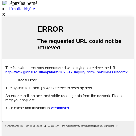
Emailê bişîne
x