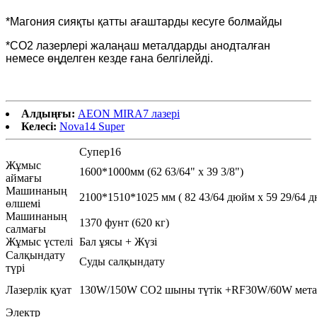
*Магония сияқты қатты ағаштарды кесуге болмайды
*CO2 лазерлері жалаңаш металдарды анодталған
немесе өңделген кезде ғана белгілейді.
Алдыңғы:
AEON MIRA7 лазері
Келесі:
Nova14 Super
Супер16
Жұмыс
1600*1000мм (62 63/64" x 39 3/8")
аймағы
Машинаның
2100*1510*1025 мм ( 82 43/64 дюйм x 59 29/64 д
өлшемі
Машинаның
1370 фунт (620 кг)
салмағы
Жұмыс үстелі
Бал ұясы + Жүзі
Салқындату
Суды салқындату
түрі
Лазерлік қуат
130W/150W CO2 шыны түтік +RF30W/60W метал
Электр