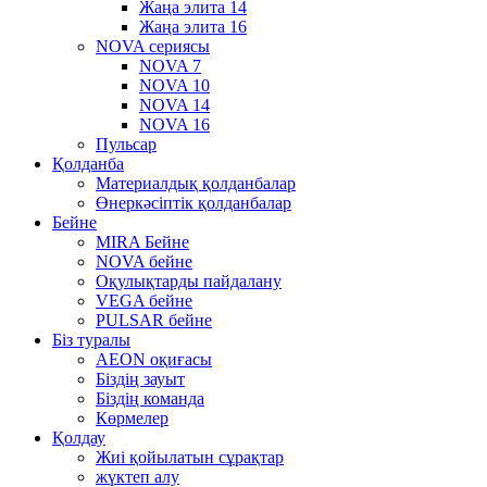
Жаңа элита 14
Жаңа элита 16
NOVA сериясы
NOVA 7
NOVA 10
NOVA 14
NOVA 16
Пульсар
Қолданба
Материалдық қолданбалар
Өнеркәсіптік қолданбалар
Бейне
MIRA Бейне
NOVA бейне
Оқулықтарды пайдалану
VEGA бейне
PULSAR бейне
Біз туралы
AEON оқиғасы
Біздің зауыт
Біздің команда
Көрмелер
Қолдау
Жиі қойылатын сұрақтар
жүктеп алу