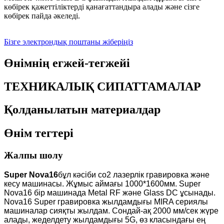
көбірек қажеттіліктерді қанағаттандыра алады және сізге
көбірек пайда әкеледі.
Бізге электрондық поштаны жіберіңіз
Өнімнің егжей-тегжейі
ТЕХНИКАЛЫҚ СИПАТТАМАЛАР
Қолданылатын материалдар
Өнім тегтері
Жалпы шолу
Super Nova16
бұл кәсіби co2 лазерлік гравировка және
кесу машинасы. Жұмыс аймағы 1000*1600мм. Super
Nova16 бір машинада Metal RF және Glass DC ұсынады.
Nova16 Super гравировка жылдамдығы MIRA сериялы
машиналар сияқты жылдам. Сондай-ақ 2000 мм/сек жүре
алады, жеделдету жылдамдығы 5G, өз класындағы ең