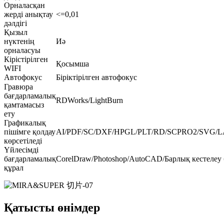
Орналасқан
жерді анықтау
<=0,01
дәлдігі
Қызыл
нүктенің
Иә
орналасуы
Кірістірілген
Қосымша
WIFI
Автофокус
Біріктірілген автофокус
Гравюра
бағдарламалық
RDWorks/LightBurn
қамтамасыз
ету
Графикалық
пішімге қолдау
AI/PDF/SC/DXF/HPGL/PLT/RD/SCPRO2/SVG/L
көрсетіледі
Үйлесімді
бағдарламалық
CorelDraw/Photoshop/AutoCAD/Барлық кестелеу
құрал
Қатысты өнімдер