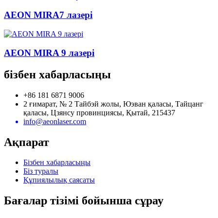
AEON MIRA7 лазері
AEON MIRA 9 лазері
бізбен хабарласыңы
+86 181 6871 9006
2 ғимарат, № 2 Тайбэй жолы, Юэван қаласы, Тайцанг
қаласы, Цзянсу провинциясы, Қытай, 215437
info@aeonlaser.com
Ақпарат
Бізбен хабарласыңы
Біз туралы
Құпиялылық саясаты
Бағалар тізімі бойынша сұрау