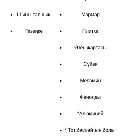
Шыны талшық
Мәрмәр
Резеңке
Плитка
Өзен жартасы
Сүйек
Меламин
Фенолды
*Алюминий
* Тот баспайтын болат