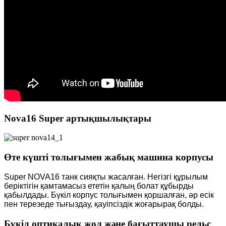
Nova16 Super артықшылықтары
Өте күшті толығымен жабық машина корпусы
Super NOVA16 танк сияқты жасалған. Негізгі құрылым
беріктігін қамтамасыз ететін қалың болат құбырды
қабылдады. Бүкіл корпус толығымен қоршалған, әр есік
пен терезеде тығыздау, қауіпсіздік жоғарырақ болды.
Бүкіл оптикалық жол және бағыттаушы рельс