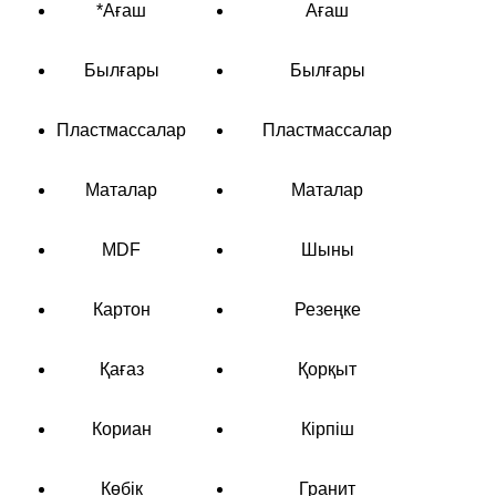
*Ағаш
Ағаш
Былғары
Былғары
Пластмассалар
Пластмассалар
Маталар
Маталар
MDF
Шыны
Картон
Резеңке
Қағаз
Қорқыт
Кориан
Кірпіш
Көбік
Гранит