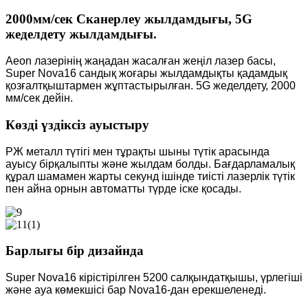
2000мм/сек Сканерлеу жылдамдығы, 5G
жеделдету жылдамдығы.
Aeon лазерінің жаңадан жасалған жеңіл лазер басы,
Super Nova16 сандық жоғары жылдамдықты қадамдық
қозғалтқыштармен жұптастырылған. 5G жеделдету, 2000
мм/сек дейін.
Көзді үздіксіз ауыстыру
РЖ металл түтігі мен тұрақты шыны түтік арасында
ауысу бірқалыпты және жылдам болды. Бағдарламалық
құрал шамамен жарты секунд ішінде тиісті лазерлік түтік
пен айна орнын автоматты түрде іске қосады.
Барлығы бір дизайнда
Super Nova16 кірістірілген 5200 салқындатқышы, үрлегіші
және ауа көмекшісі бар Nova16-дан ерекшеленеді.