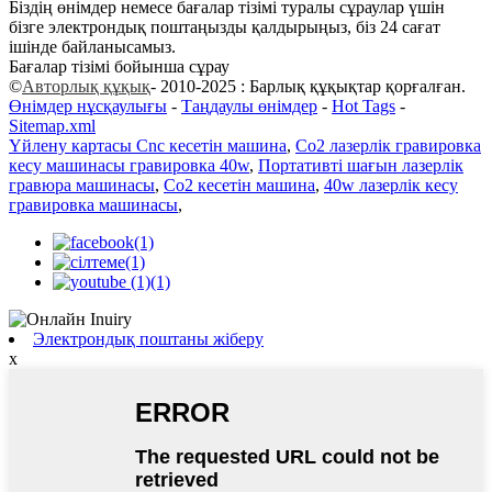
Біздің өнімдер немесе бағалар тізімі туралы сұраулар үшін
бізге электрондық поштаңызды қалдырыңыз, біз 24 сағат
ішінде байланысамыз.
Бағалар тізімі бойынша сұрау
©
Авторлық құқық
- 2010-2025 : Барлық құқықтар қорғалған.
Өнімдер нұсқаулығы
-
Таңдаулы өнімдер
-
Hot Tags
-
Sitemap.xml
Үйлену картасы Cnc кесетін машина
,
Co2 лазерлік гравировка
кесу машинасы гравировка 40w
,
Портативті шағын лазерлік
гравюра машинасы
,
Co2 кесетін машина
,
40w лазерлік кесу
гравировка машинасы
,
Электрондық поштаны жіберу
x