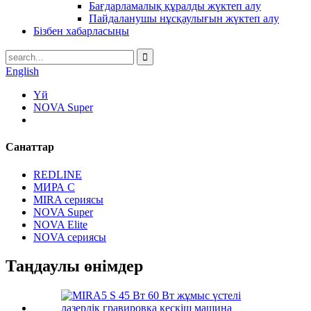
Бағдарламалық құралды жүктеп алу
Пайдаланушы нұсқаулығын жүктеп алу
Бізбен хабарласыңы
English
Үй
NOVA Super
Санаттар
REDLINE
МИРА С
MIRA сериясы
NOVA Super
NOVA Elite
NOVA сериясы
Таңдаулы өнімдер