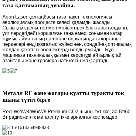
таза қаптаманың дизайны.
Aeon Laser қолтаңбасы таза пакет технологиясы
эволюциялық процесте келесі қадамды жасады.
Сызықтық рельстер мен мойынтірек блоктары (алдыңғы
үлгілердегідей) қоршалған ғана емес, сонымен қатар
жұмыс аймағының сол және оң жағындағы қорғаныс
перделері енді қозғалыс жүйесінен, сондай-ақ оптикалық
жолдан қажетсіз бөлшектерді болдырмайды. Бұл
машинаға техникалық қызмет көрсетуді айтарлықтай
азайтады және гравюра нәтижесін жақсартады.
Металл RF және жоғары қуатты тұрақты ток
шыны түтігі бірге
Reci W2/W4/W6/W8 Premium CO2 шыны түтікке, 30 Вт/60
Вт радиожиілік металл түтікке арналған костюмдер