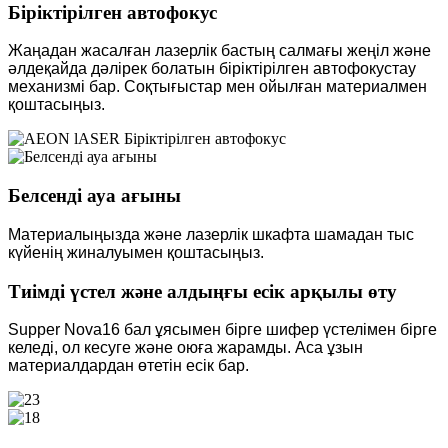
Біріктірілген автофокус
Жаңадан жасалған лазерлік бастың салмағы жеңіл және
әлдеқайда дәлірек болатын біріктірілген автофокустау
механизмі бар. Соқтығыстар мен ойылған материалмен
қоштасыңыз.
Белсенді ауа ағыны
Материалыңызда және лазерлік шкафта шамадан тыс
күйенің жиналуымен қоштасыңыз.
Тиімді үстел және алдыңғы есік арқылы өту
Supper Nova16 бал ұясымен бірге шифер үстелімен бірге
келеді, ол кесуге және оюға жарамды. Аса ұзын
материалдардан өтетін есік бар.