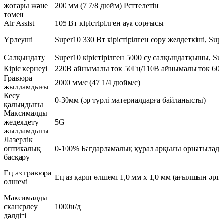
жоғары және
200 мм (7 7/8 дюйм) Реттелетін
төмен
Air Assist
105 Вт кірістірілген ауа сорғысы
Үрлеуші
Super10 330 Вт кірістірілген сору желдеткіші, Su
Салқындату
Super10 кірістірілген 5000 су салқындатқышы, S
Кіріс кернеуі
220В айнымалы ток 50Гц/110В айнымалы ток 6
Гравюра
2000 мм/с (47 1/4 дюйм/с)
жылдамдығы
Кесу
0-30мм (әр түрлі материалдарға байланысты)
қалыңдығы
Максималды
жеделдету
5G
жылдамдығы
Лазерлік
оптикалық
0-100% Бағдарламалық құрал арқылы орнатыла
басқару
Ең аз гравюра
Ең аз қаріп өлшемі 1,0 мм x 1,0 мм (ағылшын әрі
өлшемі
Максималды
сканерлеу
1000н/д
дәлдігі