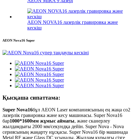
AEON MIRA 9 лазері
AEON NOVA16 лазерлік гравировка және
кескіш
AEON Nova16 Super
Қысқаша сипаттама:
Super Nova16
бұл AEON Laser компаниясының ең жаңа co2
лазерлік гравировка және кесу машинасы. Super Nova16
бар
1000*1600мм жұмыс аймағы
, және сканерлеу
жылдамдығы 2000 мм/секундқа дейін. Super Nova - Nova
сериясының жаңарту нұсқасы. Super Nova16 бір машинада
Metal RF және Glass DC ұсынады. Жылдам құрылғы сізге