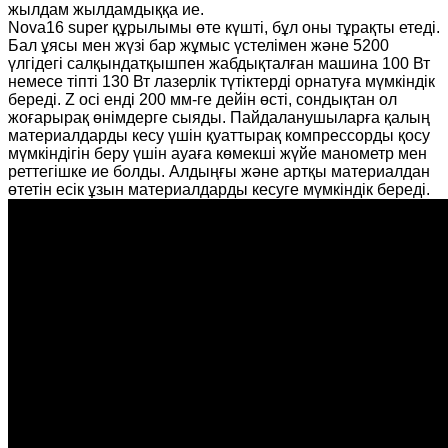
жылдам жылдамдыққа ие.
Nova16 super құрылымы өте күшті, бұл оны тұрақты етеді.
Бал ұясы мен жүзі бар жұмыс үстелімен және 5200
үлгідегі салқындатқышпен жабдықталған машина 100 Вт
немесе тіпті 130 Вт лазерлік түтіктерді орнатуға мүмкіндік
береді. Z осі енді 200 мм-ге дейін өсті, сондықтан ол
жоғарырақ өнімдерге сыяды. Пайдаланушыларға қалың
материалдарды кесу үшін қуаттырақ компрессорды қосу
мүмкіндігін беру үшін ауаға көмекші жүйе манометр мен
реттегішке ие болды. Алдыңғы және артқы материалдан
өтетін есік ұзын материалдарды кесуге мүмкіндік береді.