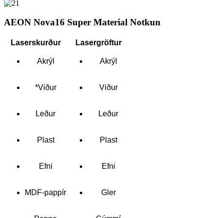
AEON Nova16 Super Material Notkun
Laserskurður
Lasergröftur
Akrýl
Akrýl
*Viður
Viður
Leður
Leður
Plast
Plast
Efni
Efni
MDF-pappír
Gler