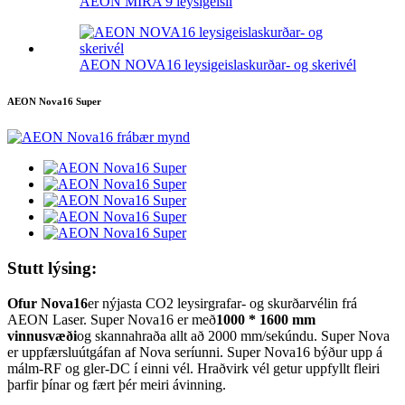
AEON MIRA 9 leysigeisli
AEON NOVA16 leysigeislaskurðar- og skerivél
AEON Nova16 Super
Stutt lýsing:
Ofur Nova16
er nýjasta CO2 leysirgrafar- og skurðarvélin frá
AEON Laser. Super Nova16 er með
1000 * 1600 mm
vinnusvæði
og skannahraða allt að 2000 mm/sekúndu. Super Nova
er uppfærsluútgáfan af Nova seríunni. Super Nova16 býður upp á
málm-RF og gler-DC í einni vél. Hraðvirk vél getur uppfyllt fleiri
þarfir þínar og fært þér meiri ávinning.