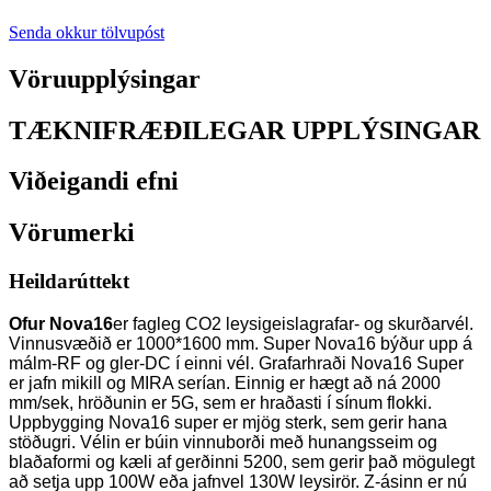
Senda okkur tölvupóst
Vöruupplýsingar
TÆKNIFRÆÐILEGAR UPPLÝSINGAR
Viðeigandi efni
Vörumerki
Heildarúttekt
Ofur Nova16
er fagleg CO2 leysigeislagrafar- og skurðarvél.
Vinnusvæðið er 1000*1600 mm. Super Nova16 býður upp á
málm-RF og gler-DC í einni vél. Grafarhraði Nova16 Super
er jafn mikill og MIRA serían. Einnig er hægt að ná 2000
mm/sek, hröðunin er 5G, sem er hraðasti í sínum flokki.
Uppbygging Nova16 super er mjög sterk, sem gerir hana
stöðugri. Vélin er búin vinnuborði með hunangsseim og
blaðaformi og kæli af gerðinni 5200, sem gerir það mögulegt
að setja upp 100W eða jafnvel 130W leysirör. Z-ásinn er nú