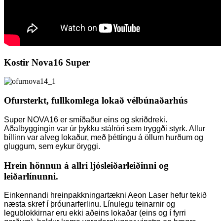
Kostir Nova16 Super
Ofursterkt, fullkomlega lokað vélbúnaðarhús
Super NOVA16 er smíðaður eins og skriðdreki.
Aðalbyggingin var úr þykku stálröri sem tryggði styrk. Allur
bíllinn var alveg lokaður, með þéttingu á öllum hurðum og
gluggum, sem eykur öryggi.
Hrein hönnun á allri ljósleiðarleiðinni og
leiðarlínunni.
Einkennandi hreinpakkningartækni Aeon Laser hefur tekið
næsta skref í þróunarferlinu. Línulegu teinarnir og
legublokkirnar eru ekki aðeins lokaðar (eins og í fyrri