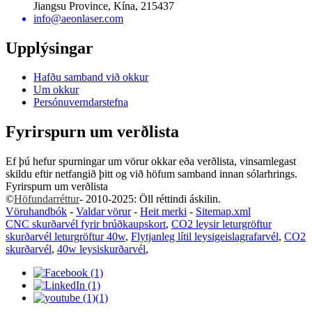
Jiangsu Province, Kína, 215437
info@aeonlaser.com
Upplýsingar
Hafðu samband við okkur
Um okkur
Persónuverndarstefna
Fyrirspurn um verðlista
Ef þú hefur spurningar um vörur okkar eða verðlista, vinsamlegast
skildu eftir netfangið þitt og við höfum samband innan sólarhrings.
Fyrirspurn um verðlista
©
Höfundarréttur
- 2010-2025: Öll réttindi áskilin.
Vöruhandbók
-
Valdar vörur
-
Heit merki
-
Sitemap.xml
CNC skurðarvél fyrir brúðkaupskort
,
CO2 leysir leturgröftur
skurðarvél leturgröftur 40w
,
Flytjanleg lítil leysigeislagrafarvél
,
CO2
skurðarvél
,
40w leysiskurðarvél
,