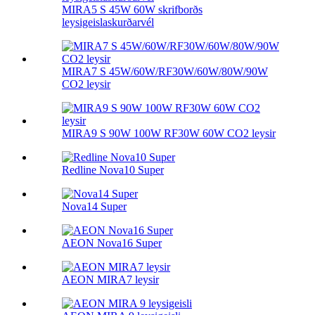
MIRA5 S 45W 60W skrifborðs
leysigeislaskurðarvél
MIRA7 S 45W/60W/RF30W/60W/80W/90W
CO2 leysir
MIRA9 S 90W 100W RF30W 60W CO2 leysir
Redline Nova10 Super
Nova14 Super
AEON Nova16 Super
AEON MIRA7 leysir