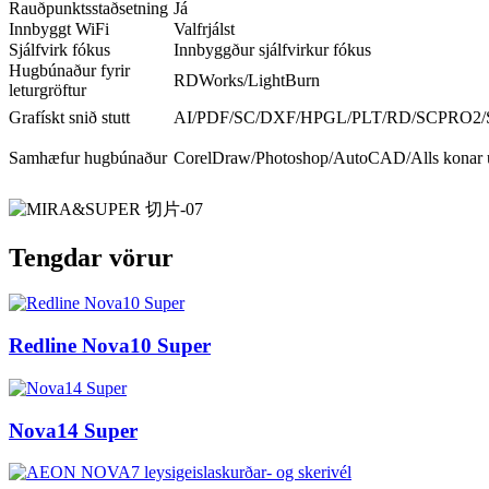
Rauðpunktsstaðsetning
Já
Innbyggt WiFi
Valfrjálst
Sjálfvirk fókus
Innbyggður sjálfvirkur fókus
Hugbúnaður fyrir
RDWorks/LightBurn
leturgröftur
Grafískt snið stutt
AI/PDF/SC/DXF/HPGL/PLT/RD/SCPRO2/
Samhæfur hugbúnaður
CorelDraw/Photoshop/AutoCAD/Alls konar 
Tengdar vörur
Redline Nova10 Super
Nova14 Super