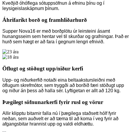
Kveðjið óhóflega sótuppsöfnun á efninu þínu og í
leysigeislaskápnum þínum.
Áhrifaríkt borð og framhliðarhurð
Supper Nova16 er með borðplötu úr leirsteini ásamt
hunangsseim sem hentar vel til skurðar og grafningar. Það er
hurð sem hægt er að fara í gegnum lengri efnivið.
Öflugt og stöðugt upp/niður kerfi
Upp- og niðurkerfið notaði eina beltaakstursleiðni með
öflugum skrefmótor, sem tryggði að borðið færi stöðugt upp
og niður án þess að halla sér. Lyftigetan er allt að 120 kg.
Þægilegt söfnunarkerfi fyrir rusl og vörur
Allir klipptu bitarnir falla nú í þægilega staðsett hólf fyrir
neðan, sem auðvelt er að tæma til að koma í veg fyrir að
afgangsbitar hrannist upp og valdi eldhættu.