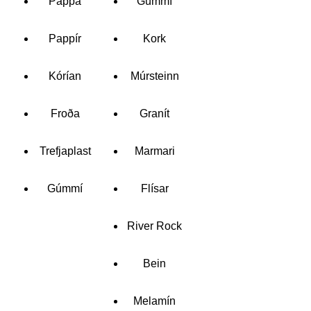
Pappa
Gúmmí
Pappír
Kork
Kórían
Múrsteinn
Froða
Granít
Trefjaplast
Marmari
Gúmmí
Flísar
River Rock
Bein
Melamín