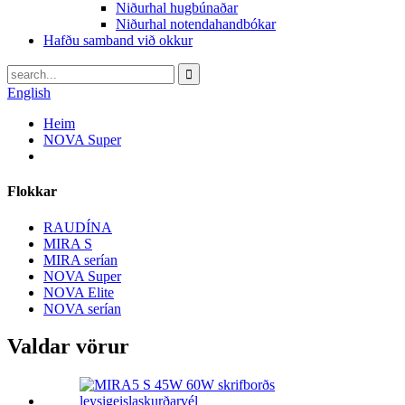
Niðurhal hugbúnaðar
Niðurhal notendahandbókar
Hafðu samband við okkur
English
Heim
NOVA Super
Flokkar
RAUDÍNA
MIRA S
MIRA serían
NOVA Super
NOVA Elite
NOVA serían
Valdar vörur