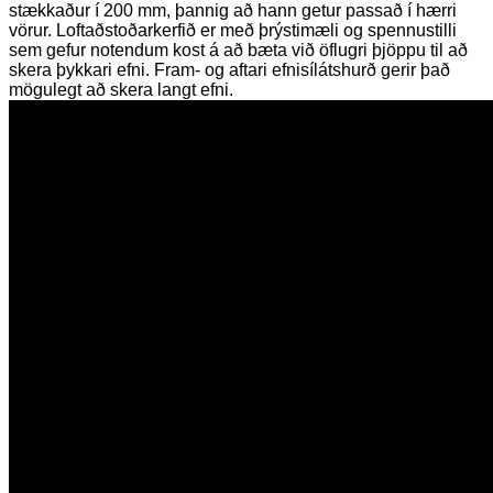
stækkaður í 200 mm, þannig að hann getur passað í hærri
vörur. Loftaðstoðarkerfið er með þrýstimæli og spennustilli
sem gefur notendum kost á að bæta við öflugri þjöppu til að
skera þykkari efni. Fram- og aftari efnisílátshurð gerir það
mögulegt að skera langt efni.