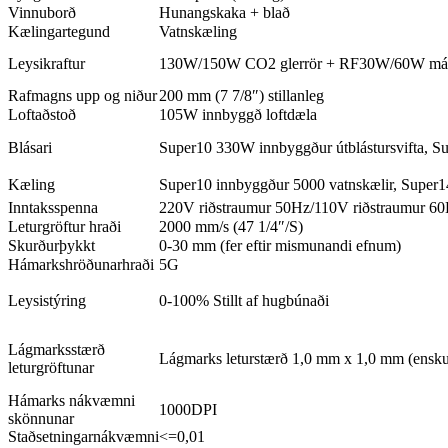
Vinnuborð
Hunangskaka + blað
Kælingartegund
Vatnskæling
Leysikraftur
130W/150W CO2 glerrör + RF30W/60W má
Rafmagns upp og niður
200 mm (7 7/8″) stillanleg
Loftaðstoð
105W innbyggð loftdæla
Blásari
Super10 330W innbyggður útblástursvifta, S
Kæling
Super10 innbyggður 5000 vatnskælir, Super1
Inntaksspenna
220V riðstraumur 50Hz/110V riðstraumur 6
Leturgröftur hraði
2000 mm/s (47 1/4″/S)
Skurðurþykkt
0-30 mm (fer eftir mismunandi efnum)
Hámarkshröðunarhraði
5G
Leysistýring
0-100% Stillt af hugbúnaði
Lágmarksstærð
Lágmarks leturstærð 1,0 mm x 1,0 mm (enskur
leturgröftunar
Hámarks nákvæmni
1000DPI
skönnunar
Staðsetningarnákvæmni
<=0,01