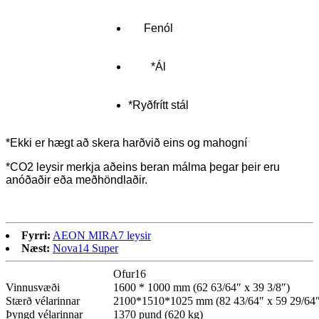
Fenól
*Ál
*Ryðfrítt stál
*Ekki er hægt að skera harðvið eins og mahogní
*CO2 leysir merkja aðeins beran málma þegar þeir eru
anóðaðir eða meðhöndlaðir.
Fyrri:
AEON MIRA7 leysir
Næst:
Nova14 Super
Ofur16
Vinnusvæði
1600 * 1000 mm (62 63/64″ x 39 3/8″)
Stærð vélarinnar
2100*1510*1025 mm (82 43/64″ x 59 29/64″
Þyngd vélarinnar
1370 pund (620 kg)