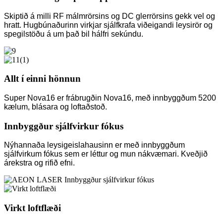
Skiptið á milli RF málmrörsins og DC glerrörsins gekk vel og
hratt. Hugbúnaðurinn virkjar sjálfkrafa viðeigandi leysirör og
spegilstöðu á um það bil hálfri sekúndu.
Allt í einni hönnun
Super Nova16 er frábrugðin Nova16, með innbyggðum 5200
kælum, blásara og loftaðstoð.
Innbyggður sjálfvirkur fókus
Nýhannaða leysigeislahausinn er með innbyggðum
sjálfvirkum fókus sem er léttur og mun nákvæmari. Kveðjið
árekstra og rifið efni.
Virkt loftflæði