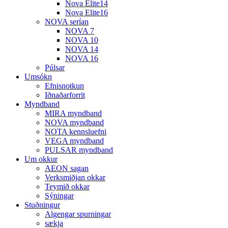
Nova Elite14
Nova Elite16
NOVA serían
NOVA 7
NOVA 10
NOVA 14
NOVA 16
Púlsar
Umsókn
Efnisnotkun
Iðnaðarforrit
Myndband
MIRA myndband
NOVA myndband
NOTA kennsluefni
VEGA myndband
PULSAR myndband
Um okkur
AEON sagan
Verksmiðjan okkar
Teymið okkar
Sýningar
Stuðningur
Algengar spurningar
sækja