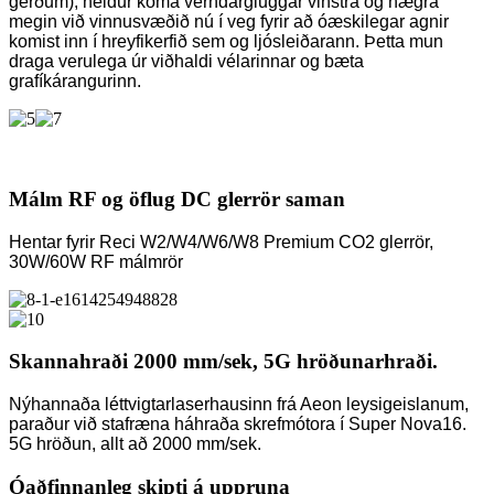
gerðum), heldur koma verndargluggar vinstra og hægra
megin við vinnusvæðið nú í veg fyrir að óæskilegar agnir
komist inn í hreyfikerfið sem og ljósleiðarann. Þetta mun
draga verulega úr viðhaldi vélarinnar og bæta
grafíkárangurinn.
Málm RF og öflug DC glerrör saman
Hentar fyrir Reci W2/W4/W6/W8 Premium CO2 glerrör,
30W/60W RF málmrör
Skannahraði 2000 mm/sek, 5G hröðunarhraði.
Nýhannaða léttvigtarlaserhausinn frá Aeon leysigeislanum,
paraður við stafræna háhraða skrefmótora í Super Nova16.
5G hröðun, allt að 2000 mm/sek.
Óaðfinnanleg skipti á uppruna