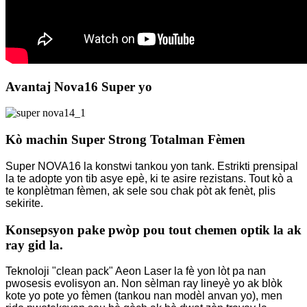
Avantaj Nova16 Super yo
Kò machin Super Strong Totalman Fèmen
Super NOVA16 la konstwi tankou yon tank. Estrikti prensipal
la te adopte yon tib asye epè, ki te asire rezistans. Tout kò a
te konplètman fèmen, ak sele sou chak pòt ak fenèt, plis
sekirite.
Konsepsyon pake pwòp pou tout chemen optik la ak
ray gid la.
Teknoloji "clean pack" Aeon Laser la fè yon lòt pa nan
pwosesis evolisyon an. Non sèlman ray lineyè yo ak blòk
kote yo pote yo fèmen (tankou nan modèl anvan yo), men