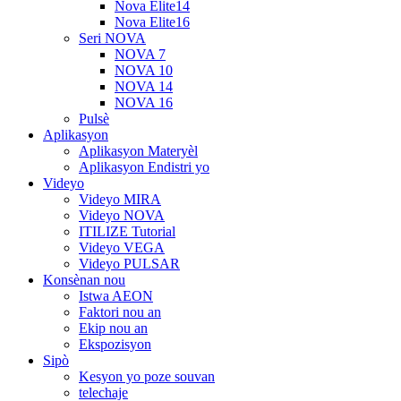
Nova Elite14
Nova Elite16
Seri NOVA
NOVA 7
NOVA 10
NOVA 14
NOVA 16
Pulsè
Aplikasyon
Aplikasyon Materyèl
Aplikasyon Endistri yo
Videyo
Videyo MIRA
Videyo NOVA
ITILIZE Tutorial
Videyo VEGA
Videyo PULSAR
Konsènan nou
Istwa AEON
Faktori nou an
Ekip nou an
Ekspozisyon
Sipò
Kesyon yo poze souvan
telechaje