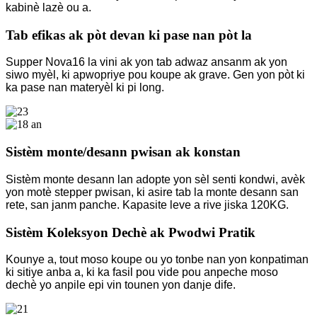
kabinè lazè ou a.
Tab efikas ak pòt devan ki pase nan pòt la
Supper Nova16 la vini ak yon tab adwaz ansanm ak yon
siwo myèl, ki apwopriye pou koupe ak grave. Gen yon pòt ki
ka pase nan materyèl ki pi long.
Sistèm monte/desann pwisan ak konstan
Sistèm monte desann lan adopte yon sèl senti kondwi, avèk
yon motè stepper pwisan, ki asire tab la monte desann san
rete, san janm panche. Kapasite leve a rive jiska 120KG.
Sistèm Koleksyon Dechè ak Pwodwi Pratik
Kounye a, tout moso koupe ou yo tonbe nan yon konpatiman
ki sitiye anba a, ki ka fasil pou vide pou anpeche moso
dechè yo anpile epi vin tounen yon danje dife.