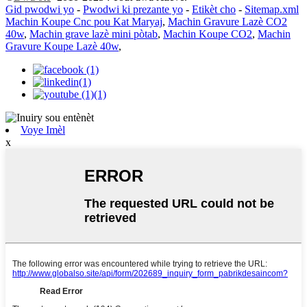
Gid pwodwi yo
-
Pwodwi ki prezante yo
-
Etikèt cho
-
Sitemap.xml
Machin Koupe Cnc pou Kat Maryaj
,
Machin Gravure Lazè CO2
40w
,
Machin grave lazè mini pòtab
,
Machin Koupe CO2
,
Machin
Gravure Koupe Lazè 40w
,
Voye Imèl
x