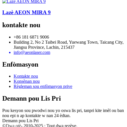
Lazè AEON MIRA 9
kontakte nou
+86 181 6871 9006
Building 2, No 2 Taibei Road, Yuewang Town, Taicang City,
Jiangsu Province, Lachin, 215437
info@aeonlaser.com
Enfòmasyon
Kontakte nou
Konsènan nou
Règleman sou enfòmasyon prive
Demann pou Lis Pri
Pou kesyon sou pwodwi nou yo oswa lis pri, tanpri kite imèl ou ban
nou epi n ap kontakte w nan 24 èdtan.
Demann pou Lis Pri
©
Dwa otè
- 2010-2025 : Tout dwa rezève.