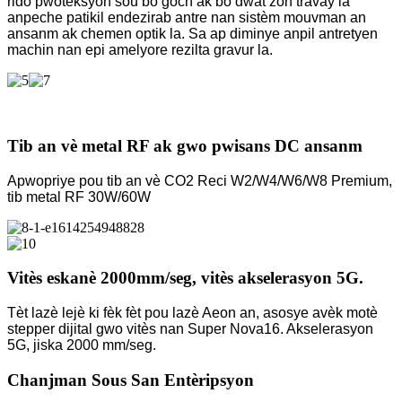
rido pwoteksyon sou bò gòch ak bò dwat zòn travay la
anpeche patikil endezirab antre nan sistèm mouvman an
ansanm ak chemen optik la. Sa ap diminye anpil antretyen
machin nan epi amelyore rezilta gravur la.
Tib an vè metal RF ak gwo pwisans DC ansanm
Apwopriye pou tib an vè CO2 Reci W2/W4/W6/W8 Premium,
tib metal RF 30W/60W
Vitès eskanè 2000mm/seg, vitès akselerasyon 5G.
Tèt lazè lejè ki fèk fèt pou lazè Aeon an, asosye avèk motè
stepper dijital gwo vitès nan Super Nova16. Akselerasyon
5G, jiska 2000 mm/seg.
Chanjman Sous San Entèripsyon