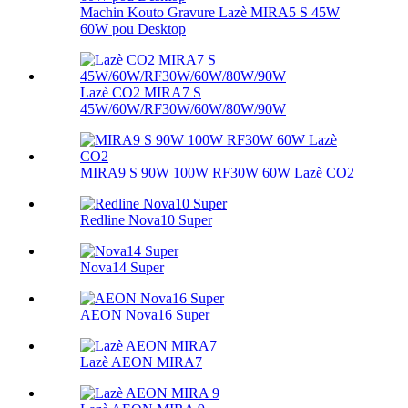
Machin Kouto Gravure Lazè MIRA5 S 45W
60W pou Desktop
Lazè CO2 MIRA7 S
45W/60W/RF30W/60W/80W/90W
MIRA9 S 90W 100W RF30W 60W Lazè CO2
Redline Nova10 Super
Nova14 Super
AEON Nova16 Super
Lazè AEON MIRA7