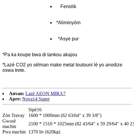
Fenolik
*Aliminyòm
*Asye pur
*Pa ka koupe bwa di tankou akajou
*Lazè CO2 yo sèlman make metal toutouni lè yo anodize
oswa trete.
Anvan:
Lazè AEON MIRA7
Apre:
Nova14 Super
Sipè16
Zòn Travay
1600 * 1000mm (62 63/64″ x 39 3/8″)
Gwosè
2100 * 1510 * 1025mm (82 43/64″ x 59 29/64″ x 40 23
machin
Pwa machin
1370 liv (620kg)