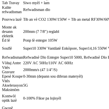
Tab Travay
Siwo myèl + lam
Kalite
Refwadisman dlo
refwadisman
Pouvwa lazè
Tib an vè CO2 130W/150W + Tib an metal RF30W/6
Monte ak
desann
200mm (7 7/8″) reglabl
elektrik
Èd lè
Ponp lè entegre 105W
Souflè
Super10 330W Vantilatè Enkòpore, Super14,16 550W V
Refwadisman
Refwadisè Dlo Entegre Super10 5000, Refwadisè Dlo 
Vòltaj Antre
220V AC 50Hz/110V AC 60Hz
Vitès
2000mm/s (47 1/4″/S)
Gravure
Epesè Koupe
0-30mm (depann sou diferan materyèl)
Vitès
Akselerasyon
5G
Maksimòm
Kontwòl
0-100% Fikse pa lojisyèl
optik lazè
Gwosè