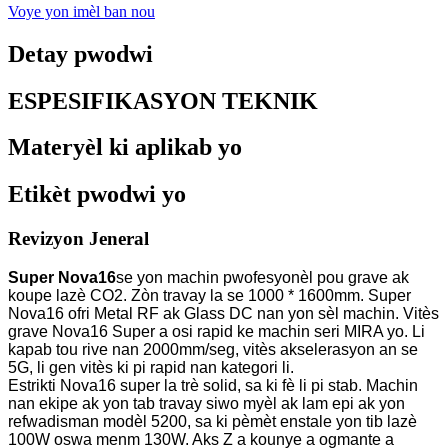
Voye yon imèl ban nou
Detay pwodwi
ESPESIFIKASYON TEKNIK
Materyèl ki aplikab yo
Etikèt pwodwi yo
Revizyon Jeneral
Super Nova16
se yon machin pwofesyonèl pou grave ak
koupe lazè CO2. Zòn travay la se 1000 * 1600mm. Super
Nova16 ofri Metal RF ak Glass DC nan yon sèl machin. Vitès
grave Nova16 Super a osi rapid ke machin seri MIRA yo. Li
kapab tou rive nan 2000mm/seg, vitès akselerasyon an se
5G, li gen vitès ki pi rapid nan kategori li.
Estrikti Nova16 super la trè solid, sa ki fè li pi stab. Machin
nan ekipe ak yon tab travay siwo myèl ak lam epi ak yon
refwadisman modèl 5200, sa ki pèmèt enstale yon tib lazè
100W oswa menm 130W. Aks Z a kounye a ogmante a