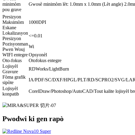
minimòm
Gwosè minimòm lèt: 1.0mm x 1.0mm (Lèt angle) 2.0m
pou grave
Presizyon
Maksimòm
1000DPI
Eskane
Lokalizasyon
<=0.01
Presizyon
Pozisyonman
Wi
Pwen Wouj
WIFI entegre
Opsyonèl
Oto-fokus
Otofokus entegre
Lojisyèl
RDWorks/LightBurn
Gravure
Fòma grafik
IA/PDF/SC/DXF/HPGL/PLT/RD/SCPRO2/SVG/LAR
sipòte
Lojisyèl
CorelDraw/Photoshop/AutoCAD/Tout kalite lojisyèl br
konpatib
Pwodwi ki gen rapò