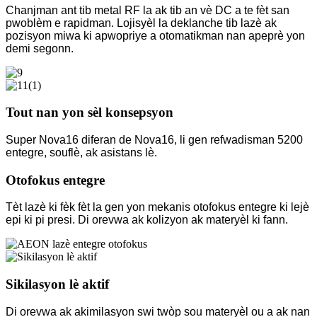
Chanjman ant tib metal RF la ak tib an vè DC a te fèt san
pwoblèm e rapidman. Lojisyèl la deklanche tib lazè ak
pozisyon miwa ki apwopriye a otomatikman nan apeprè yon
demi segonn.
Tout nan yon sèl konsepsyon
Super Nova16 diferan de Nova16, li gen refwadisman 5200
entegre, souflè, ak asistans lè.
Otofokus entegre
Tèt lazè ki fèk fèt la gen yon mekanis otofokus entegre ki lejè
epi ki pi presi. Di orevwa ak kolizyon ak materyèl ki fann.
Sikilasyon lè aktif
Di orevwa ak akimilasyon swi twòp sou materyèl ou a ak nan