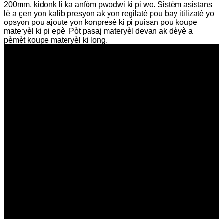
200mm, kidonk li ka anfòm pwodwi ki pi wo. Sistèm asistans
lè a gen yon kalib presyon ak yon regilatè pou bay itilizatè yo
opsyon pou ajoute yon konpresè ki pi puisan pou koupe
materyèl ki pi epè. Pòt pasaj materyèl devan ak dèyè a
pèmèt koupe materyèl ki long.