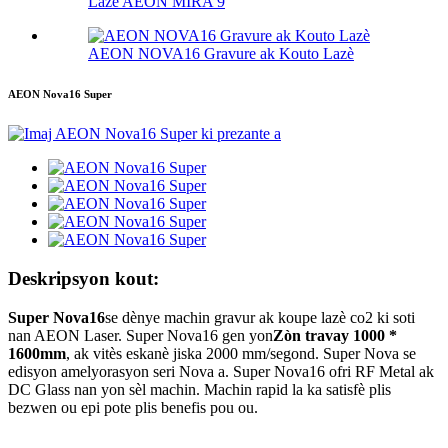
Lazè AEON MIRA 9
AEON NOVA16 Gravure ak Kouto Lazè
AEON Nova16 Super
Deskripsyon kout:
Super Nova16
se dènye machin gravur ak koupe lazè co2 ki soti
nan AEON Laser. Super Nova16 gen yon
Zòn travay 1000 *
1600mm
, ak vitès eskanè jiska 2000 mm/segond. Super Nova se
edisyon amelyorasyon seri Nova a. Super Nova16 ofri RF Metal ak
DC Glass nan yon sèl machin. Machin rapid la ka satisfè plis
bezwen ou epi pote plis benefis pou ou.