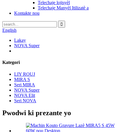
Telechaje lojisyèl
Telechaje Manyèl Itilizatè a
Kontakte nou
English
Lakay
NOVA Super
Kategori
LIY ROUJ
MIRA S
Seri MIRA
NOVA Super
NOVA Elit
Seri NOVA
Pwodwi ki prezante yo