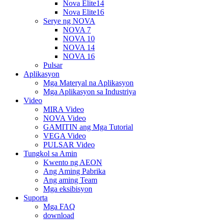
Nova Elite14
Nova Elite16
Serye ng NOVA
NOVA 7
NOVA 10
NOVA 14
NOVA 16
Pulsar
Aplikasyon
Mga Materyal na Aplikasyon
Mga Aplikasyon sa Industriya
Video
MIRA Video
NOVA Video
GAMITIN ang Mga Tutorial
VEGA Video
PULSAR Video
Tungkol sa Amin
Kwento ng AEON
Ang Aming Pabrika
Ang aming Team
Mga eksibisyon
Suporta
Mga FAQ
download