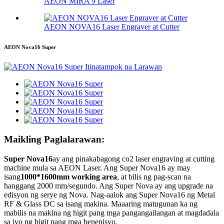
AEON MIRA 9 Laser
AEON NOVA16 Laser Engraver at Cutter
AEON Nova16 Super
Maikling Paglalarawan:
Super Nova16
ay ang pinakabagong co2 laser engraving at cutting
machine mula sa AEON Laser. Ang Super Nova16 ay may
isang
1000*1600mm working area
, at bilis ng pag-scan na
hanggang 2000 mm/segundo. Ang Super Nova ay ang upgrade na
edisyon ng serye ng Nova. Nag-aalok ang Super Nova16 ng Metal
RF & Glass DC sa isang makina. Maaaring matugunan ka ng
mabilis na makina ng higit pang mga pangangailangan at magdadala
sa iyo ng higit pang mga benepisyo.