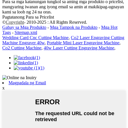
Para sa mga katanungan tungkol sa aming mga produkto o pricelist,
mangyaring iwanan ang iyong email sa amin at makikipag-ugnayan
kami sa loob ng 24 na oras.
Pagtatanong Para sa Pricelist
©
Copyright
- 2010-2025 : All Rights Reserved.
Gabay sa Mga Produkto
-
Mga Tampok na Produkto
-
Mga Hot
Tags
-
Sitemap.xml
Wedding Card Cnc Cutting Machine
,
Co2 Laser Engraving Cutting
Machine Engraver 40w
,
Portable Mini Laser Engraving Machine
,
Co2 Cutting Machine
,
40w Laser Cutting Engraving Machine
,
Magpadala ng Email
x