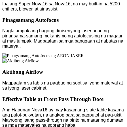
Iba ang Super Nova16 sa Nova16, na may built-in na 5200
chillers, blower, at air assist.
Pinagsamang Autofocus
Nagtatampok ang bagong dinisenyong laser head ng
pinagsama-samang mekanismo ng autofocusing na magaan
at mas tumpak. Magpaalam sa mga banggaan at nabutas na
materyal.
Aktibong Airflow
Magpaalam sa labis na pagbuo ng soot sa iyong materyal at
sa iyong laser cabinet.
Effective Table at Front Pass Through Door
Ang Hapunan Nova16 ay may kasamang slate table kasama
ang pulot-pukyutan, na angkop para sa pagputol at pag-ukit.
Mayroong isang pass-through na pinto na maaaring dumaan
sa mga materyales na sobrang haba.