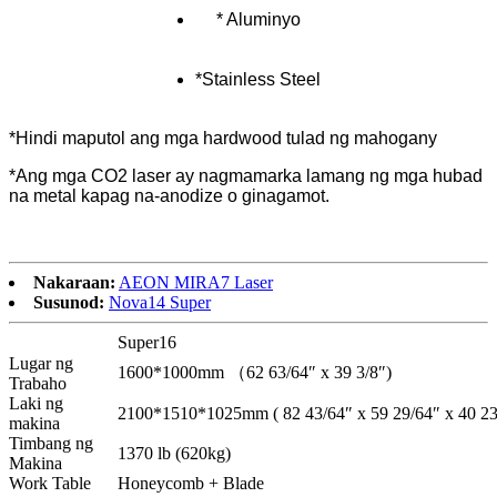
* Aluminyo
*Stainless Steel
*Hindi maputol ang mga hardwood tulad ng mahogany
*Ang mga CO2 laser ay nagmamarka lamang ng mga hubad
na metal kapag na-anodize o ginagamot.
Nakaraan:
AEON MIRA7 Laser
Susunod:
Nova14 Super
Super16
Lugar ng
1600*1000mm （62 63/64″ x 39 3/8″)
Trabaho
Laki ng
2100*1510*1025mm ( 82 43/64″ x 59 29/64″ x 40 23
makina
Timbang ng
1370 lb (620kg)
Makina
Work Table
Honeycomb + Blade