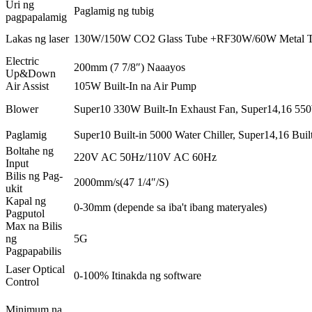
Uri ng
Paglamig ng tubig
pagpapalamig
Lakas ng laser
130W/150W CO2 Glass Tube +RF30W/60W Metal 
Electric
200mm (7 7/8″) Naaayos
Up&Down
Air Assist
105W Built-In na Air Pump
Blower
Super10 330W Built-In Exhaust Fan, Super14,16 550
Paglamig
Super10 Built-in 5000 Water Chiller, Super14,16 Built
Boltahe ng
220V AC 50Hz/110V AC 60Hz
Input
Bilis ng Pag-
2000mm/s(47 1/4″/S)
ukit
Kapal ng
0-30mm (depende sa iba't ibang materyales)
Pagputol
Max na Bilis
ng
5G
Pagpapabilis
Laser Optical
0-100% Itinakda ng software
Control
Minimum na