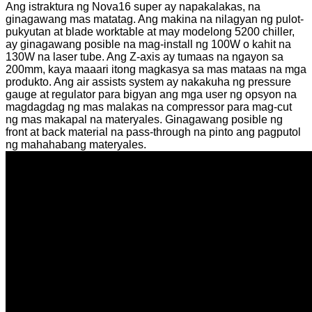
Ang istraktura ng Nova16 super ay napakalakas, na
ginagawang mas matatag. Ang makina na nilagyan ng pulot-
pukyutan at blade worktable at may modelong 5200 chiller,
ay ginagawang posible na mag-install ng 100W o kahit na
130W na laser tube. Ang Z-axis ay tumaas na ngayon sa
200mm, kaya maaari itong magkasya sa mas mataas na mga
produkto. Ang air assists system ay nakakuha ng pressure
gauge at regulator para bigyan ang mga user ng opsyon na
magdagdag ng mas malakas na compressor para mag-cut
ng mas makapal na materyales. Ginagawang posible ng
front at back material na pass-through na pinto ang pagputol
ng mahahabang materyales.