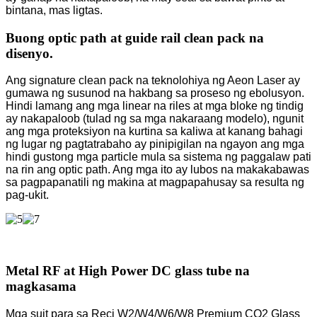
bintana, mas ligtas.
Buong optic path at guide rail clean pack na
disenyo.
Ang signature clean pack na teknolohiya ng Aeon Laser ay
gumawa ng susunod na hakbang sa proseso ng ebolusyon.
Hindi lamang ang mga linear na riles at mga bloke ng tindig
ay nakapaloob (tulad ng sa mga nakaraang modelo), ngunit
ang mga proteksiyon na kurtina sa kaliwa at kanang bahagi
ng lugar ng pagtatrabaho ay pinipigilan na ngayon ang mga
hindi gustong mga particle mula sa sistema ng paggalaw pati
na rin ang optic path. Ang mga ito ay lubos na makakabawas
sa pagpapanatili ng makina at magpapahusay sa resulta ng
pag-ukit.
Metal RF at High Power DC glass tube na
magkasama
Mga suit para sa Reci W2/W4/W6/W8 Premium CO2 Glass