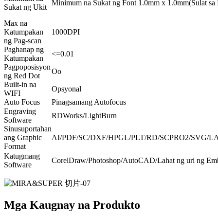
Minimum na Sukat ng Font 1.0mm x 1.0mm(Sulat sa
Sukat ng Ukit
Max na
Katumpakan
1000DPI
ng Pag-scan
Paghanap ng
<=0.01
Katumpakan
Pagpoposisyon
Oo
ng Red Dot
Built-in na
Opsyonal
WIFI
Auto Focus
Pinagsamang Autofocus
Engraving
RDWorks/LightBurn
Software
Sinusuportahan
ang Graphic
AI/PDF/SC/DXF/HPGL/PLT/RD/SCPRO2/SVG/LA
Format
Katugmang
CorelDraw/Photoshop/AutoCAD/Lahat ng uri ng Emb
Software
Mga Kaugnay na Produkto