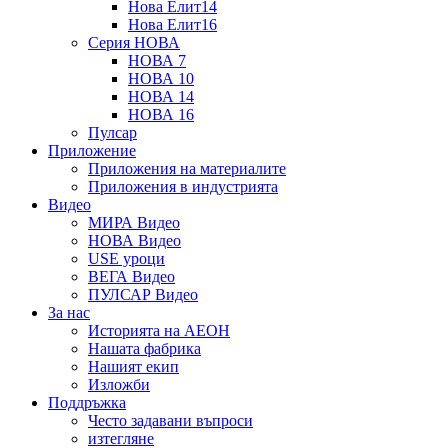
Нова Елит14
Нова Елит16
Серия НОВА
НОВА 7
НОВА 10
НОВА 14
НОВА 16
Пулсар
Приложение
Приложения на материалите
Приложения в индустрията
Видео
МИРА Видео
НОВА Видео
USE уроци
ВЕГА Видео
ПУЛСАР Видео
За нас
Историята на АЕОН
Нашата фабрика
Нашият екип
Изложби
Поддръжка
Често задавани въпроси
изтегляне