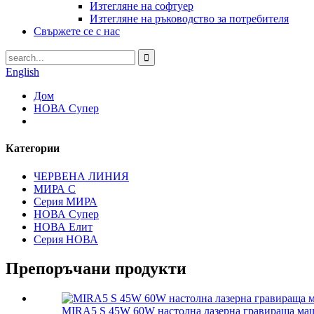
Изтегляне на софтуер
Изтегляне на ръководство за потребителя
Свържете се с нас
English
Дом
НОВА Супер
Категории
ЧЕРВЕНА ЛИНИЯ
МИРА С
Серия МИРА
НОВА Супер
НОВА Елит
Серия НОВА
Препоръчани продукти
MIRA5 S 45W 60W настолна лазерна гравираща маш