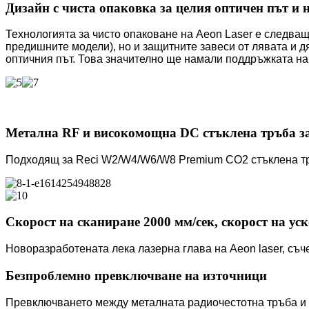
Дизайн с чиста опаковка за целия оптичен път и
Технологията за чисто опаковане на Aeon Laser е следващ
предишните модели), но и защитните завеси от лявата и д
оптичния път. Това значително ще намали поддръжката на
Метална RF и високомощна DC стъклена тръба з
Подходящ за Reci W2/W4/W6/W8 Premium CO2 стъклена т
Скорост на сканиране 2000 мм/сек, скорост на ус
Новоразработената лека лазерна глава на Aeon laser, съч
Безпроблемно превключване на източници
Превключването между металната радиочестотна тръба и 