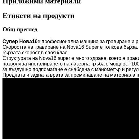
Приложими материали
Етикети на продукти
Общ преглед
Супер Нова16
е професионална машина за гравиране и ря
Скоростта на гравиране на Nova16 Super е толкова бърза,
бързата скорост в своя клас.
Структурата на Nova16 super е много здрава, което я прав
позволява инсталирането на лазерна тръба с мощност 100 
за въздушно подпомагане е снабдена с манометър и регул
Предната и задната врата за преминаване на материала п