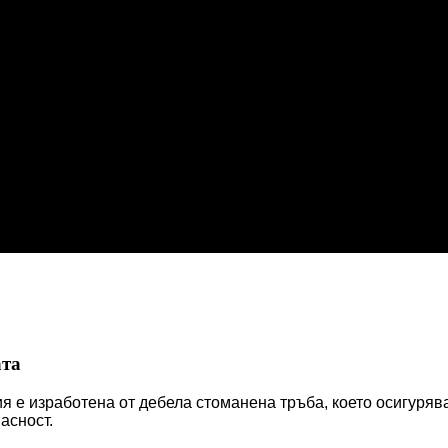
ата
я е изработена от дебела стоманена тръба, което осигуряв
асност.