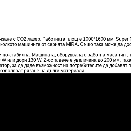
зане с CO2 лазер. Работната площ е 1000*1600 мм. Super 
 колкото машините от серията MIRA. Също така може да дост
и по-стабилна. Машината, оборудвана с работна маса тип „пч
W или дори 130 W. Z-оста вече е увеличена до 200 мм, така
атор, за да даде възможност на потребителите да добавят 
озволяват рязане на дълги материали.