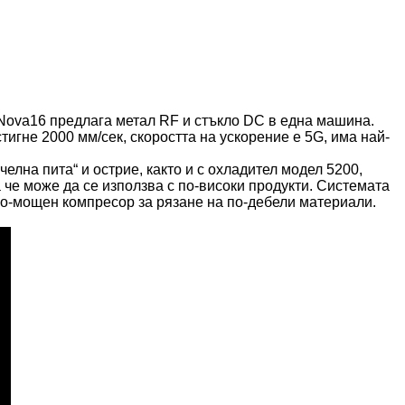
Nova16 предлага метал RF и стъкло DC в една машина.
игне 2000 мм/сек, скоростта на ускорение е 5G, има най-
елна пита“ и острие, както и с охладител модел 5200,
 че може да се използва с по-високи продукти. Системата
по-мощен компресор за рязане на по-дебели материали.