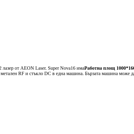
2 лазер от AEON Laser. Super Nova16 има
Работна площ 1000*16
а метален RF и стъкло DC в една машина. Бързата машина може д