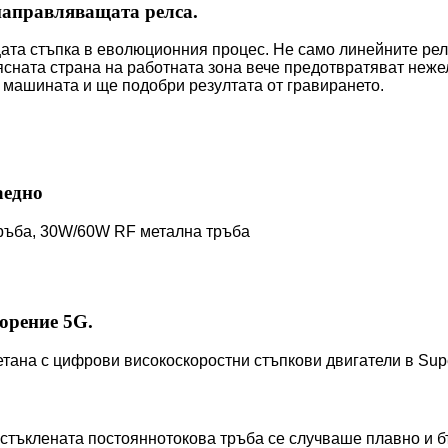
 направляващата релса.
ата стъпка в еволюционния процес. Не само линейните релс
ясната страна на работната зона вече предотвратяват нежел
 машината и ще подобри резултата от гравирането.
аедно
ръба, 30W/60W RF метална тръба
корение 5G.
етана с цифрови високоскоростни стъпкови двигатели в Supe
стъклената постояннотокова тръба се случваше плавно и 