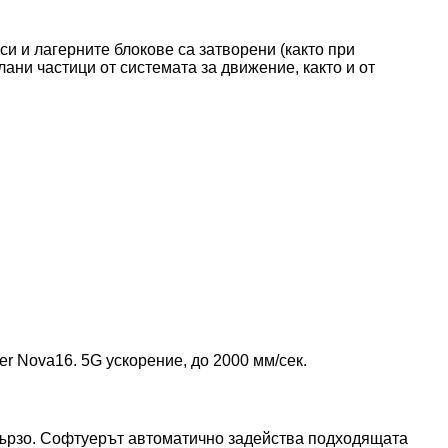
и и лагерните блокове са затворени (както при
ани частици от системата за движение, както и от
r Nova16. 5G ускорение, до 2000 мм/сек.
бързо. Софтуерът автоматично задейства подходящата