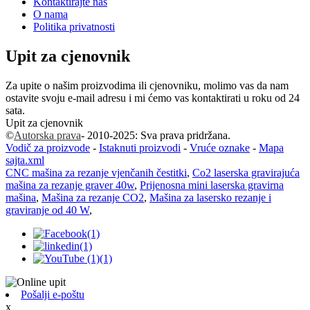
Kontaktirajte nas
O nama
Politika privatnosti
Upit za cjenovnik
Za upite o našim proizvodima ili cjenovniku, molimo vas da nam
ostavite svoju e-mail adresu i mi ćemo vas kontaktirati u roku od 24
sata.
Upit za cjenovnik
©
Autorska prava
- 2010-2025: Sva prava pridržana.
Vodič za proizvode
-
Istaknuti proizvodi
-
Vruće oznake
-
Mapa
sajta.xml
CNC mašina za rezanje vjenčanih čestitki
,
Co2 laserska gravirajuća
mašina za rezanje graver 40w
,
Prijenosna mini laserska gravirna
mašina
,
Mašina za rezanje CO2
,
Mašina za lasersko rezanje i
graviranje od 40 W
,
Pošalji e-poštu
x