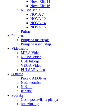
Nova Elite14
Nova Elite16
NOVA serija
NOVA 7
NOVA 10
NOVA 14
NOVA 16
Pulsar
Primjena
Primjena materijala
Primjene u industriji
Videozapis
MIRA Video
NOVA Video
USE tutorijali
VEGA Video
PULSAR video
O nama
Priča o AEON-u
Naša tvornica
Naš tim
Izložbe
Podrška
Često postavljana pitanja
preuzimanje