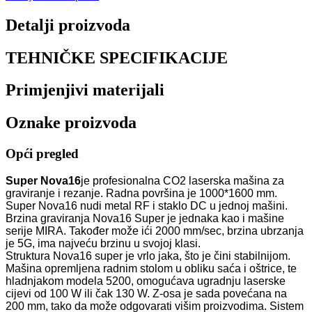
Detalji proizvoda
TEHNIČKE SPECIFIKACIJE
Primjenjivi materijali
Oznake proizvoda
Opći pregled
Super Nova16
je profesionalna CO2 laserska mašina za
graviranje i rezanje. Radna površina je 1000*1600 mm.
Super Nova16 nudi metal RF i staklo DC u jednoj mašini.
Brzina graviranja Nova16 Super je jednaka kao i mašine
serije MIRA. Također može ići 2000 mm/sec, brzina ubrzanja
je 5G, ima najveću brzinu u svojoj klasi.
Struktura Nova16 super je vrlo jaka, što je čini stabilnijom.
Mašina opremljena radnim stolom u obliku saća i oštrice, te
hladnjakom modela 5200, omogućava ugradnju laserske
cijevi od 100 W ili čak 130 W. Z-osa je sada povećana na
200 mm, tako da može odgovarati višim proizvodima. Sistem