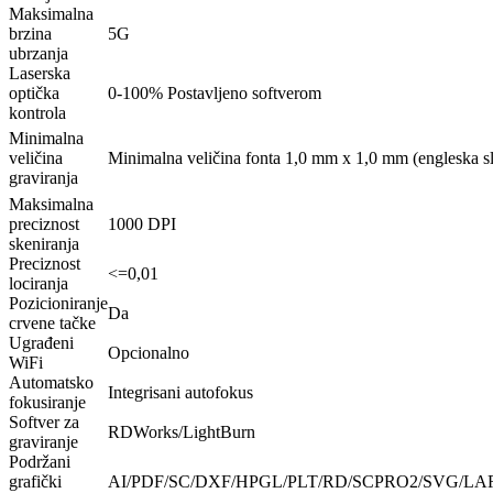
Maksimalna
brzina
5G
ubrzanja
Laserska
optička
0-100% Postavljeno softverom
kontrola
Minimalna
veličina
Minimalna veličina fonta 1,0 mm x 1,0 mm (engleska s
graviranja
Maksimalna
preciznost
1000 DPI
skeniranja
Preciznost
<=0,01
lociranja
Pozicioniranje
Da
crvene tačke
Ugrađeni
Opcionalno
WiFi
Automatsko
Integrisani autofokus
fokusiranje
Softver za
RDWorks/LightBurn
graviranje
Podržani
grafički
AI/PDF/SC/DXF/HPGL/PLT/RD/SCPRO2/SVG/LAR