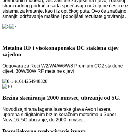
prethodnih modela), već zaštitne zavjese na lijevoj i desnoj
strani radnog područja sada sprječavaju neželjene čestice iz
sistema za kretanje, kao i iz optičkog puta. Ovo će značajno
smanjiti održavanje mašine i poboljšati rezultate graviranja.
Metalna RF i visokonaponska DC staklena cijev
zajedno
Odgovara za Reci W2/W4/W6/W8 Premium CO2 staklene
cijevi, 30W/60W RF metalne cijevi
Brzina skeniranja 2000 mm/sec, ubrzanje od 5G.
Novodizajnirana lagana laserska glava Aeon lasera,
uparena s digitalnim brzim koračnim motorima u Super
Nova16. 5G ubrzanje, do 2000 mm/sec.
Besprijekorno prebacivanje izvora