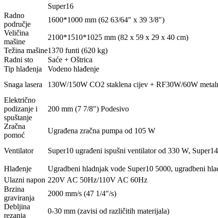
Super16
Radno
1600*1000 mm (62 63/64″ x 39 3/8″)
područje
Veličina
2100*1510*1025 mm (82 x 59 x 29 x 40 cm)
mašine
Težina mašine
1370 funti (620 kg)
Radni sto
Saće + Oštrica
Tip hlađenja
Vodeno hlađenje
Snaga lasera
130W/150W CO2 staklena cijev + RF30W/60W metaln
Električno
podizanje i
200 mm (7 7/8″) Podesivo
spuštanje
Zračna
Ugrađena zračna pumpa od 105 W
pomoć
Ventilator
Super10 ugrađeni ispušni ventilator od 330 W, Super14
Hlađenje
Ugradbeni hladnjak vode Super10 5000, ugradbeni hl
Ulazni napon
220V AC 50Hz/110V AC 60Hz
Brzina
2000 mm/s (47 1/4″/s)
graviranja
Debljina
0-30 mm (zavisi od različitih materijala)
rezanja