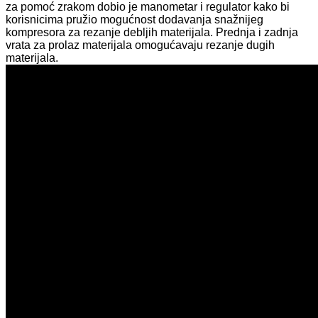
za pomoć zrakom dobio je manometar i regulator kako bi
korisnicima pružio mogućnost dodavanja snažnijeg
kompresora za rezanje debljih materijala. Prednja i zadnja
vrata za prolaz materijala omogućavaju rezanje dugih
materijala.