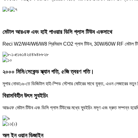
মেটাল আরএফ এবং হাই পাওয়ার ডিসি গ্লাস টিউব একসাথে
Reci W2/W4/W6/W8 প্রিমিয়াম CO2 গ্লাস টিউব, 30W/60W RF মেটাল টিউব
২০০০ মিমি/সেকেন্ড স্ক্যান গতি, ৫জি ত্বরণ গতি।
সুপার নোভা১৬-তে ডিজিটাল হাই-স্পিড স্টেপার মোটরের সাথে যুক্ত, এওন লেজারের নতুন
বিরামবিহীন উৎস স্যুইচিং
আরএফ মেটাল টিউব এবং ডিসি গ্লাস টিউবের মধ্যে স্যুইচিং মসৃণ এবং দ্রুত সম্পন্ন হয়েছি
অল ইন ওয়ান ডিজাইন