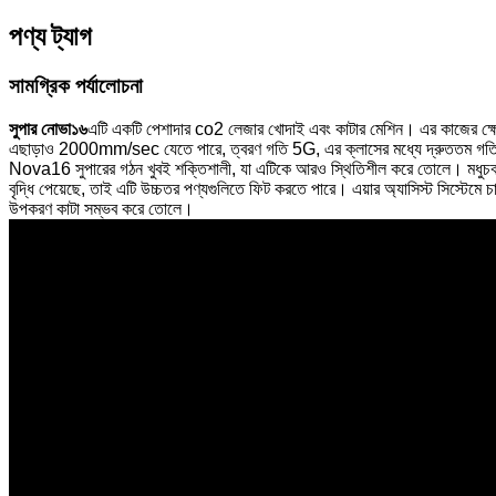
পণ্য ট্যাগ
সামগ্রিক পর্যালোচনা
সুপার নোভা১৬
এটি একটি পেশাদার co2 লেজার খোদাই এবং কাটার মেশিন। এর কাজের
এছাড়াও 2000mm/sec যেতে পারে, ত্বরণ গতি 5G, এর ক্লাসের মধ্যে দ্রুততম গতি
Nova16 সুপারের গঠন খুবই শক্তিশালী, যা এটিকে আরও স্থিতিশীল করে তোলে। মধুচ
বৃদ্ধি পেয়েছে, তাই এটি উচ্চতর পণ্যগুলিতে ফিট করতে পারে। এয়ার অ্যাসিস্ট সিস্টেমে 
উপকরণ কাটা সম্ভব করে তোলে।