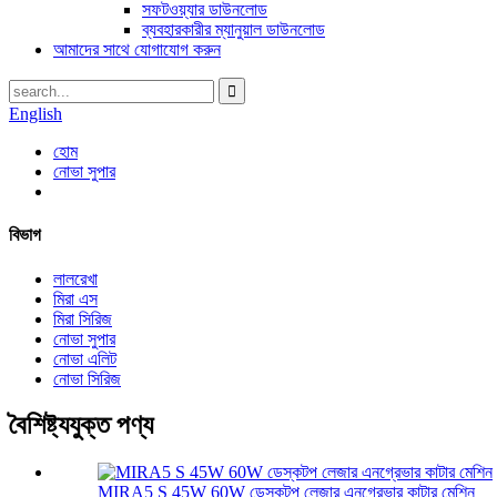
সফটওয়্যার ডাউনলোড
ব্যবহারকারীর ম্যানুয়াল ডাউনলোড
আমাদের সাথে যোগাযোগ করুন
English
হোম
নোভা সুপার
বিভাগ
লালরেখা
মিরা এস
মিরা সিরিজ
নোভা সুপার
নোভা এলিট
নোভা সিরিজ
বৈশিষ্ট্যযুক্ত পণ্য
MIRA5 S 45W 60W ডেস্কটপ লেজার এনগ্রেভার কাটার মেশিন