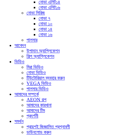
নোভা এলিট১৪
নোভা এলিট১৬
নোভা সিরিজ
নোভা ৭
নোভা ১০
নোভা ১৪
নোভা ১৬
পালসার
আবেদন
উপাদান অ্যাপ্লিকেশন
শিল্প অ্যাপ্লিকেশন
ভিডিও
মিরা ভিডিও
নোভা ভিডিও
টিউটোরিয়াল ব্যবহার করুন
VEGA ভিডিও
পালসার ভিডিও
আমাদের সম্পর্কে
AEON গল্প
আমাদের কারখানা
আমাদের টিম
প্রদর্শনী
সমর্থন
প্রায়শই জিজ্ঞাসিত প্রশ্নাবলী
ডাউনলোড করুন