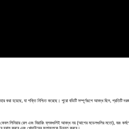
 করা হয়েছে, যা শক্তি নিশ্চিত করেছে। পুরো বডিটি সম্পূর্ণরূপে আবদ্ধ ছিল, প্রতিটি দ
। কেবল লিনিয়ার রেল এবং বিয়ারিং ব্লকগুলিই আবদ্ধ নয় (আগের মডেলগুলির মতো), বরং কর্মক্
ভাবে হ্রাস করবে এবং খোদাইয়ের ফলাফলকে উন্নত করবে।