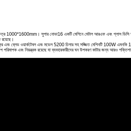
 ক্ষেত্র 1000*1600mm। সুপার নোভা16 একটি মেশিনে মেটাল আরএফ এবং গ্লাস ডিসি
 রয়েছে।
ক্র এবং ব্লেড ওয়ার্কটেবল এবং মডেল 5200 চিলার সহ সজ্জিত মেশিনটি 100W এমনক
চাপ পরিমাপক এবং নিয়ন্ত্রক রয়েছে যা ব্যবহারকারীদের ঘন উপকরণ কাটার জন্য আরও শক্তিশাল