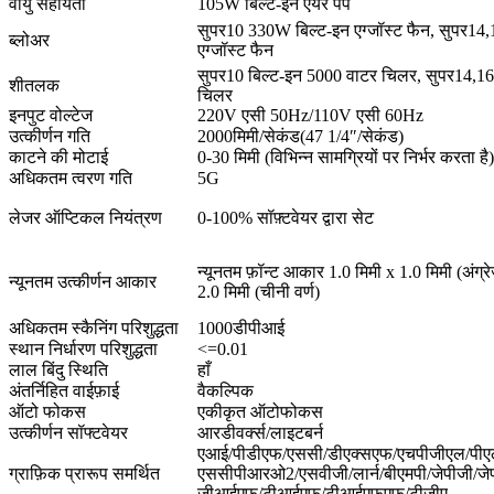
वायु सहायता
105W बिल्ट-इन एयर पंप
सुपर10 330W बिल्ट-इन एग्जॉस्ट फैन, सुपर14
ब्लोअर
एग्जॉस्ट फैन
सुपर10 बिल्ट-इन 5000 वाटर चिलर, सुपर14,16
शीतलक
चिलर
इनपुट वोल्टेज
220V एसी 50Hz/110V एसी 60Hz
उत्कीर्णन गति
2000मिमी/सेकंड(47 1/4″/सेकंड)
काटने की मोटाई
0-30 मिमी (विभिन्न सामग्रियों पर निर्भर करता है)
अधिकतम त्वरण गति
5G
लेजर ऑप्टिकल नियंत्रण
0-100% सॉफ़्टवेयर द्वारा सेट
न्यूनतम फ़ॉन्ट आकार 1.0 मिमी x 1.0 मिमी (अंग्रे
न्यूनतम उत्कीर्णन आकार
2.0 मिमी (चीनी वर्ण)
अधिकतम स्कैनिंग परिशुद्धता
1000डीपीआई
स्थान निर्धारण परिशुद्धता
<=0.01
लाल बिंदु स्थिति
हाँ
अंतर्निहित वाईफ़ाई
वैकल्पिक
ऑटो फोकस
एकीकृत ऑटोफोकस
उत्कीर्णन सॉफ्टवेयर
आरडीवर्क्स/लाइटबर्न
एआई/पीडीएफ/एससी/डीएक्सएफ/एचपीजीएल/पीए
ग्राफ़िक प्रारूप समर्थित
एससीपीआरओ2/एसवीजी/लार्न/बीएमपी/जेपीजी/जे
जीआईएफ/टीआईएफ/टीआईएफएफ/टीजीए