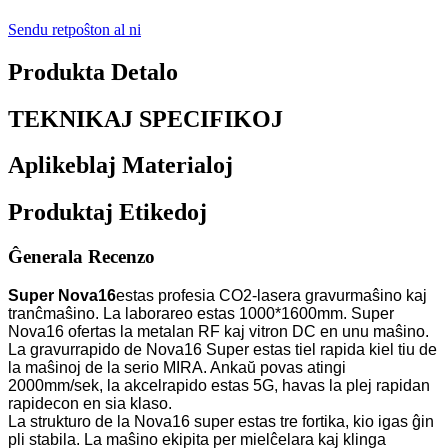
Sendu retpoŝton al ni
Produkta Detalo
TEKNIKAJ SPECIFIKOJ
Aplikeblaj Materialoj
Produktaj Etikedoj
Ĝenerala Recenzo
Super Nova16
estas profesia CO2-lasera gravurmaŝino kaj
tranĉmaŝino. La laborareo estas 1000*1600mm. Super
Nova16 ofertas la metalan RF kaj vitron DC en unu maŝino.
La gravurrapido de Nova16 Super estas tiel rapida kiel tiu de
la maŝinoj de la serio MIRA. Ankaŭ povas atingi
2000mm/sek, la akcelrapido estas 5G, havas la plej rapidan
rapidecon en sia klaso.
La strukturo de la Nova16 super estas tre fortika, kio igas ĝin
pli stabila. La maŝino ekipita per mielĉelara kaj klinga