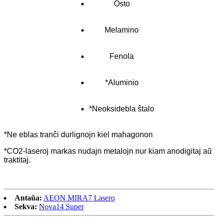
Osto
Melamino
Fenola
*Aluminio
*Neoksidebla ŝtalo
*Ne eblas tranĉi durlignojn kiel mahagonon
*CO2-laseroj markas nudajn metalojn nur kiam anodigitaj aŭ
traktitaj.
Antaŭa:
AEON MIRA7 Lasero
Sekva:
Nova14 Super