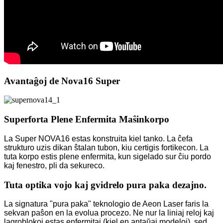
Avantaĝoj de Nova16 Super
Superforta Plene Enfermita Maŝinkorpo
La Super NOVA16 estas konstruita kiel tanko. La ĉefa
strukturo uzis dikan ŝtalan tubon, kiu certigis fortikecon. La
tuta korpo estis plene enfermita, kun sigelado sur ĉiu pordo
kaj fenestro, pli da sekureco.
Tuta optika vojo kaj gvidrelo pura paka dezajno.
La signatura "pura paka" teknologio de Aeon Laser faris la
sekvan paŝon en la evolua procezo. Ne nur la liniaj reloj kaj
lagroblokoj estas enfermitaj (kiel en antaŭaj modeloj), sed