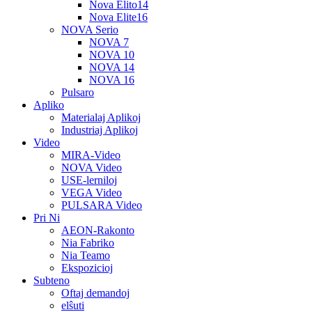
Nova Elito14
Nova Elite16
NOVA Serio
NOVA 7
NOVA 10
NOVA 14
NOVA 16
Pulsaro
Apliko
Materialaj Aplikoj
Industriaj Aplikoj
Video
MIRA-Video
NOVA Video
USE-lerniloj
VEGA Video
PULSARA Video
Pri Ni
AEON-Rakonto
Nia Fabriko
Nia Teamo
Ekspozicioj
Subteno
Oftaj demandoj
elŝuti