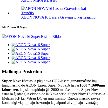
AEON MIRA 9 Lasero
AEON NOVA16 Lasera Gravuristo kaj Tranĉilo
AEON Nova16 Super
Mallonga Priskribo:
Super Nova16
estas la plej nova CO2-lasera gravurmaŝino kaj
tranĉmaŝino de AEON Laser. Super Nova16 havas
1000 * 1600mm
laborareo
, kaj skanrapidojn ĝis 2000 mm/sekundo. Super Nova
estas la ĝisdatigita eldono de la Nova serio. Super Nova16 ofertas la
Metalan RF kaj Vitran DC en unu maŝino. Rapida maŝino povas
kontentigi viajn pliajn bezonojn kaj alporti al vi pliajn avantaĝojn.