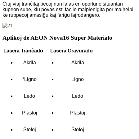
Ĉiuj viaj tranĉitaj pecoj nun falas en oportune situantan
kupeon sube, kiu povas esti facile malplenigita por malhelpi
ke rubpecoj amasiĝu kaj fariĝu fajrodanĝero.
Aplikoj de AEON Nova16 Super Materialo
Lasera Tranĉado
Lasera Gravurado
Akrila
Akrila
*Ligno
Ligno
Ledo
Ledo
Plastoj
Plastoj
Ŝtofoj
Ŝtofoj