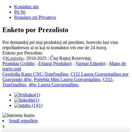
Kontaktu nin
Pri Ni
Regularo pri Privateco
Enketo por Prezolisto
Por demandoj pri niaj produktoj aŭ prezlisto, bonvolu lasi vian
retpoŝtadreson al ni kaj ni kontaktos vin ene de 24 horoj.
Enketo por Prezolisto
©
Kopirajto
- 2010-2025 : Ĉiuj Rajtoj Rezervitaj.
Produkta Gvidilo
-
Elstaraj Produktoj
-
Varmaj Etikedoj
-
Mapo de
retejo.xml
Geedziĝa Karto CNC-Tranĉmaŝino
,
CO2 Lasera Gravurmaŝino por
Gravurado 40w
,
Portebla Mini Lasera Gravurmaŝino
,
CO2-
Tranĉmaŝino
,
40w Lasera Gravurmaŝino
,
Sendi retpoŝton
x