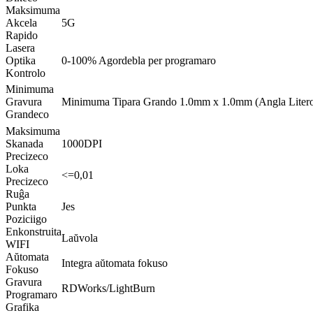
Maksimuma
Akcela
5G
Rapido
Lasera
Optika
0-100% Agordebla per programaro
Kontrolo
Minimuma
Gravura
Minimuma Tipara Grando 1.0mm x 1.0mm (Angla Litero
Grandeco
Maksimuma
Skanada
1000DPI
Precizeco
Loka
<=0,01
Precizeco
Ruĝa
Punkta
Jes
Poziciigo
Enkonstruita
Laŭvola
WIFI
Aŭtomata
Integra aŭtomata fokuso
Fokuso
Gravura
RDWorks/LightBurn
Programaro
Grafika