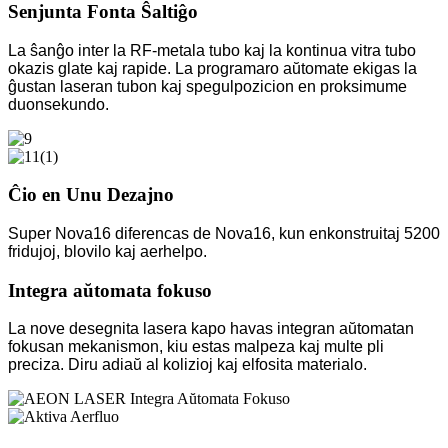
Senjunta Fonta Ŝaltiĝo
La ŝanĝo inter la RF-metala tubo kaj la kontinua vitra tubo
okazis glate kaj rapide. La programaro aŭtomate ekigas la
ĝustan laseran tubon kaj spegulpozicion en proksimume
duonsekundo.
Ĉio en Unu Dezajno
Super Nova16 diferencas de Nova16, kun enkonstruitaj 5200
fridujoj, blovilo kaj aerhelpo.
Integra aŭtomata fokuso
La nove desegnita lasera kapo havas integran aŭtomatan
fokusan mekanismon, kiu estas malpeza kaj multe pli
preciza. Diru adiaŭ al kolizioj kaj elfosita materialo.