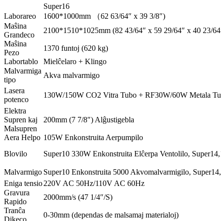
Super16
Laborareo
1600*1000mm （62 63/64″ x 39 3/8″)
Maŝina
2100*1510*1025mm (82 43/64″ x 59 29/64″ x 40 23/64
Grandeco
Maŝina
1370 funtoj (620 kg)
Pezo
Labortablo
Mielĉelaro + Klingo
Malvarmiga
Akva malvarmigo
tipo
Lasera
130W/150W CO2 Vitra Tubo + RF30W/60W Metala T
potenco
Elektra
Supren kaj
200mm (7 7/8″) Alĝustigebla
Malsupren
Aera Helpo
105W Enkonstruita Aerpumpilo
Blovilo
Super10 330W Enkonstruita Elĉerpa Ventolilo, Super14,
Malvarmigo
Super10 Enkonstruita 5000 Akvomalvarmigilo, Super14,
Eniga tensio
220V AC 50Hz/110V AC 60Hz
Gravura
2000mm/s (47 1/4″/S)
Rapido
Tranĉa
0-30mm (dependas de malsamaj materialoj)
Dikeco