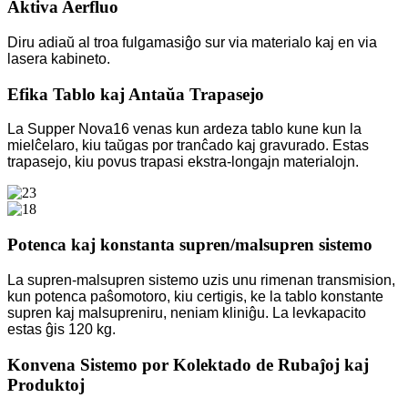
Aktiva Aerfluo
Diru adiaŭ al troa fulgamasiĝo sur via materialo kaj en via
lasera kabineto.
Efika Tablo kaj Antaŭa Trapasejo
La Supper Nova16 venas kun ardeza tablo kune kun la
mielĉelaro, kiu taŭgas por tranĉado kaj gravurado. Estas
trapasejo, kiu povus trapasi ekstra-longajn materialojn.
Potenca kaj konstanta supren/malsupren sistemo
La supren-malsupren sistemo uzis unu rimenan transmision,
kun potenca paŝomotoro, kiu certigis, ke la tablo konstante
supren kaj malsupreniru, neniam kliniĝu. La levkapacito
estas ĝis 120 kg.
Konvena Sistemo por Kolektado de Rubaĵoj kaj
Produktoj