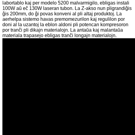
labortablo kaj per modelo 5200 malvarmigilo, ebligas instali
100W aŭ eĉ 130W laseran tubon. La Z-akso nun pligrandiĝis
ĝis 200mm, do ĝi povas konveni al pli altaj produktoj. La
aerhelpa sistemo havas premomezurilon kaj regulilon por
doni al la uzantoj la eblon aldoni pli potencan kompresoron
por tranĉi pli dikajn materialojn. La antaŭa kaj malantaŭa
materiala trapasejo ebligas tranĉi longajn materialojn.