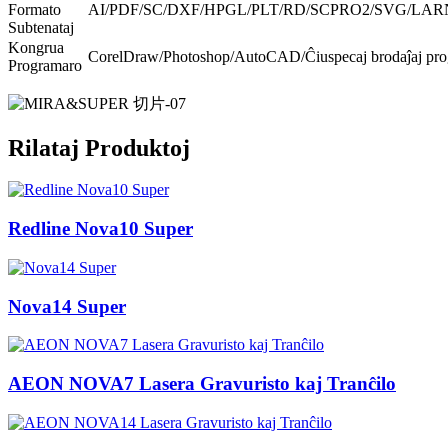
Formato
AI/PDF/SC/DXF/HPGL/PLT/RD/SCPRO2/SVG/LARN
Subtenataj
Kongrua
CorelDraw/Photoshop/AutoCAD/Ĉiuspecaj brodaĵaj pro
Programaro
Rilataj Produktoj
Redline Nova10 Super
Nova14 Super
AEON NOVA7 Lasera Gravuristo kaj Tranĉilo