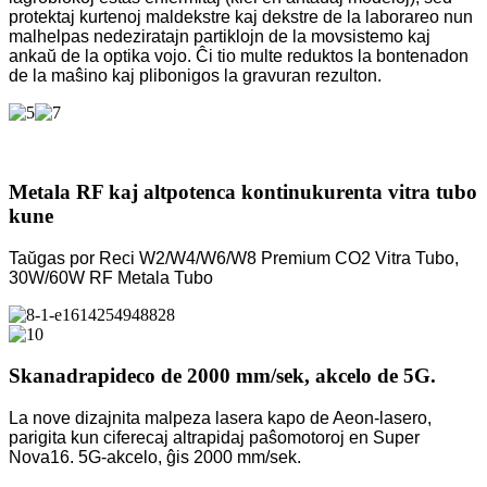
protektaj kurtenoj maldekstre kaj dekstre de la laborareo nun
malhelpas nedeziratajn partiklojn de la movsistemo kaj
ankaŭ de la optika vojo. Ĉi tio multe reduktos la bontenadon
de la maŝino kaj plibonigos la gravuran rezulton.
Metala RF kaj altpotenca kontinukurenta vitra tubo
kune
Taŭgas por Reci W2/W4/W6/W8 Premium CO2 Vitra Tubo,
30W/60W RF Metala Tubo
Skanadrapideco de 2000 mm/sek, akcelo de 5G.
La nove dizajnita malpeza lasera kapo de Aeon-lasero,
parigita kun ciferecaj altrapidaj paŝomotoroj en Super
Nova16. 5G-akcelo, ĝis 2000 mm/sek.