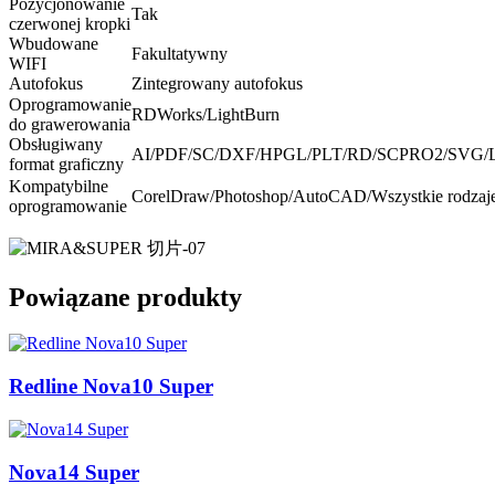
Pozycjonowanie
Tak
czerwonej kropki
Wbudowane
Fakultatywny
WIFI
Autofokus
Zintegrowany autofokus
Oprogramowanie
RDWorks/LightBurn
do grawerowania
Obsługiwany
AI/PDF/SC/DXF/HPGL/PLT/RD/SCPRO2/SVG/L
format graficzny
Kompatybilne
CorelDraw/Photoshop/AutoCAD/Wszystkie rodzaje
oprogramowanie
Powiązane produkty
Redline Nova10 Super
Nova14 Super