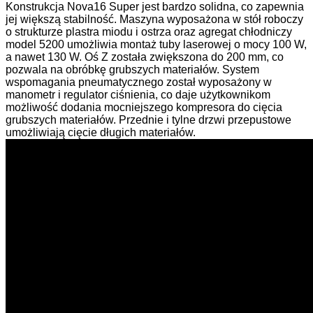
Konstrukcja Nova16 Super jest bardzo solidna, co zapewnia
jej większą stabilność. Maszyna wyposażona w stół roboczy
o strukturze plastra miodu i ostrza oraz agregat chłodniczy
model 5200 umożliwia montaż tuby laserowej o mocy 100 W,
a nawet 130 W. Oś Z została zwiększona do 200 mm, co
pozwala na obróbkę grubszych materiałów. System
wspomagania pneumatycznego został wyposażony w
manometr i regulator ciśnienia, co daje użytkownikom
możliwość dodania mocniejszego kompresora do cięcia
grubszych materiałów. Przednie i tylne drzwi przepustowe
umożliwiają cięcie długich materiałów.