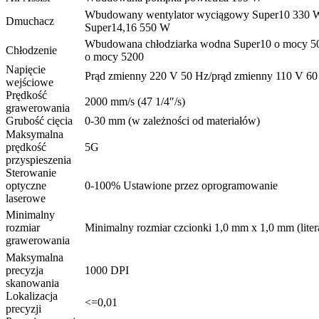
Wbudowany wentylator wyciągowy Super10 330 
Dmuchacz
Super14,16 550 W
Wbudowana chłodziarka wodna Super10 o mocy 5
Chłodzenie
o mocy 5200
Napięcie
Prąd zmienny 220 V 50 Hz/prąd zmienny 110 V 60
wejściowe
Prędkość
2000 mm/s (47 1/4″/s)
grawerowania
Grubość cięcia
0-30 mm (w zależności od materiałów)
Maksymalna
prędkość
5G
przyspieszenia
Sterowanie
optyczne
0-100% Ustawione przez oprogramowanie
laserowe
Minimalny
rozmiar
Minimalny rozmiar czcionki 1,0 mm x 1,0 mm (liter
grawerowania
Maksymalna
precyzja
1000 DPI
skanowania
Lokalizacja
<=0,01
precyzji