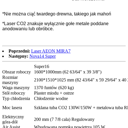
*Nie można ciąć twardego drewna, takiego jak mahoń
*Laser CO2 znakuje wyłącznie gołe metale poddane
anodowaniu lub obróbce.
Poprzedni:
Laser AEON MIRA7
Następny:
Nova14 Super
Super16
Obszar roboczy
1600*1000mm (62 63/64″ x 39 3/8″)
Rozmiar
2100*1510*1025 mm (82 43/64″ x 59 29/64″ x 40 
maszyny
Waga maszyny
1370 funtów (620 kg)
Stół roboczy
Plaster miodu + ostrze
Typ chłodzenia
Chłodzenie wodne
Moc lasera
Szklana tuba CO2 130W/150W + metalowa tuba
Elektryczny
200 mm (7 7/8 cala) Regulowany
góra-dół
Air Assist
Wbudowana pompka powietrza 105 W