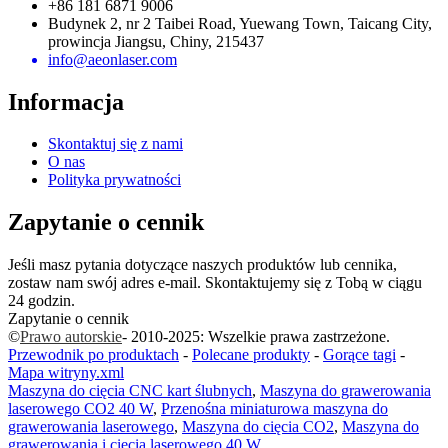
+86 181 6871 9006
Budynek 2, nr 2 Taibei Road, Yuewang Town, Taicang City,
prowincja Jiangsu, Chiny, 215437
info@aeonlaser.com
Informacja
Skontaktuj się z nami
O nas
Polityka prywatności
Zapytanie o cennik
Jeśli masz pytania dotyczące naszych produktów lub cennika,
zostaw nam swój adres e-mail. Skontaktujemy się z Tobą w ciągu
24 godzin.
Zapytanie o cennik
©
Prawo autorskie
- 2010-2025: Wszelkie prawa zastrzeżone.
Przewodnik po produktach
-
Polecane produkty
-
Gorące tagi
-
Mapa witryny.xml
Maszyna do cięcia CNC kart ślubnych
,
Maszyna do grawerowania
laserowego CO2 40 W
,
Przenośna miniaturowa maszyna do
grawerowania laserowego
,
Maszyna do cięcia CO2
,
Maszyna do
grawerowania i cięcia laserowego 40 W
,