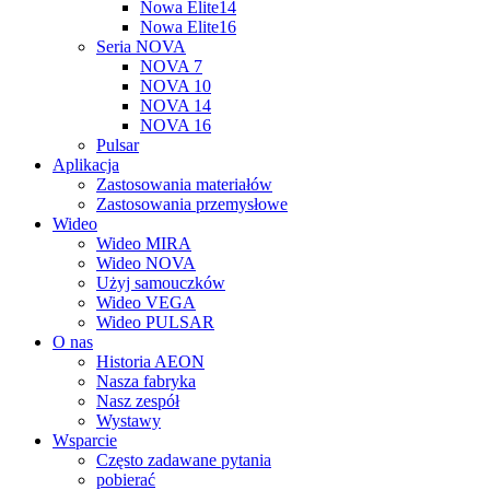
Nowa Elite14
Nowa Elite16
Seria NOVA
NOVA 7
NOVA 10
NOVA 14
NOVA 16
Pulsar
Aplikacja
Zastosowania materiałów
Zastosowania przemysłowe
Wideo
Wideo MIRA
Wideo NOVA
Użyj samouczków
Wideo VEGA
Wideo PULSAR
O nas
Historia AEON
Nasza fabryka
Nasz zespół
Wystawy
Wsparcie
Często zadawane pytania
pobierać