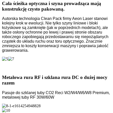
Cała ścieżka optyczna i szyna prowadząca mają
konstrukcję czysto pakowaną.
Autorska technologia Clean Pack firmy Aeon Laser stanowi
kolejny krok w ewolucji. Nie tylko szyny liniowe i bloki
łożyskowe są zamknięte (jak w poprzednich modelach), ale
także osłony ochronne po lewej i prawej stronie obszaru
roboczego zapobiegają przedostawaniu się niepożądanych
cząstek do układu ruchu oraz toru optycznego. Znacznie
zmniejsza to koszty konserwacji maszyny i poprawia jakość
grawerowania.
Metalowa rura RF i szklana rura DC o dużej mocy
razem
Pasuje do szklanej tuby CO2 Reci W2/W4/W6/W8 Premium,
metalowej tuby RF 30W/60W