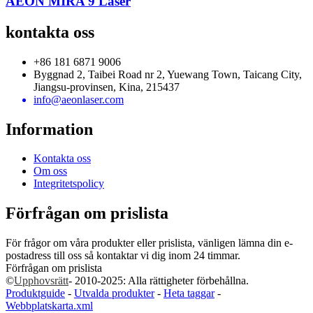
AEON MIRA 9 Laser
kontakta oss
+86 181 6871 9006
Byggnad 2, Taibei Road nr 2, Yuewang Town, Taicang City,
Jiangsu-provinsen, Kina, 215437
info@aeonlaser.com
Information
Kontakta oss
Om oss
Integritetspolicy
Förfrågan om prislista
För frågor om våra produkter eller prislista, vänligen lämna din e-
postadress till oss så kontaktar vi dig inom 24 timmar.
Förfrågan om prislista
©
Upphovsrätt
- 2010-2025: Alla rättigheter förbehållna.
Produktguide
-
Utvalda produkter
-
Heta taggar
-
Webbplatskarta.xml