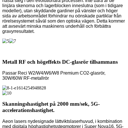
nästa steg i den evolutionära processen. Inte bara är de
linjära skenorna och lagerblocken inneslutna (som i tidigare
modeller), utan skyddande gardiner på vänster och höger
sida av arbetsområdet förhindrar nu oönskade partiklar från
rörelsesystemet såväl som den optiska vägen. Detta kommer
att avsevärt minska maskinens underhåll och förbättra
gravyrresultatet.
Metall RF och högeffekts DC-glasrör tillsammans
Passar Reci W2/W4/W6/W8 Premium CO2-glasrör,
30W/60W RF-metallrör
Skanningshastighet på 2000 mm/sek, 5G-
accelerationshastighet.
Aeon lasers nydesignade lättviktslaserhuvud, i kombination
med digitala höghastighetsstegmotorer i Super Nova16. 5G-