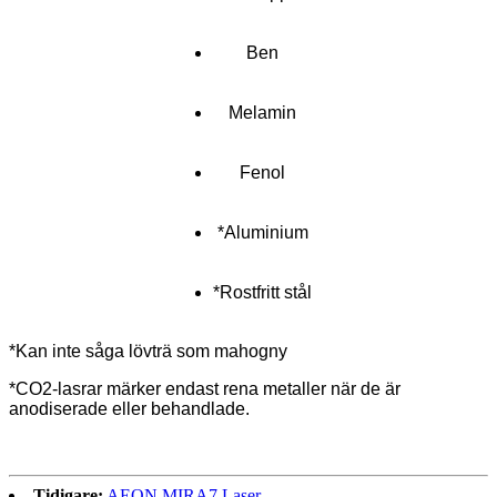
Ben
Melamin
Fenol
*Aluminium
*Rostfritt stål
*Kan inte såga lövträ som mahogny
*CO2-lasrar märker endast rena metaller när de är
anodiserade eller behandlade.
Tidigare:
AEON MIRA7 Laser