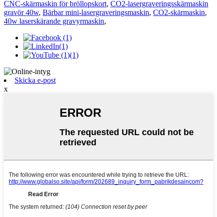
CNC-skärmaskin för bröllopskort
,
CO2-lasergraveringsskärmaskin
gravör 40w
,
Bärbar mini-lasergraveringsmaskin
,
CO2-skärmaskin
,
40w laserskärande gravyrmaskin
,
Skicka e-post
x