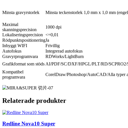
Minsta gravyrstorlek
Minsta teckenstorlek 1,0 mm x 1,0 mm (engel
Maximal
1000 dpi
skanningsprecision
Lokaliseringsprecision
<=0,01
Rödpunktspositionering
Ja
Inbyggt WIFI
Frivillig
Autofokus
Integrerad autofokus
Gravyrprogramvara
RDWorks/LightBurn
Grafikformat som stöds
AI/PDF/SC/DXF/HPGL/PLT/RD/SCPRO2/
Kompatibel
CorelDraw/Photoshop/AutoCAD/Alla typer a
programvara
Relaterade produkter
Redline Nova10 Super