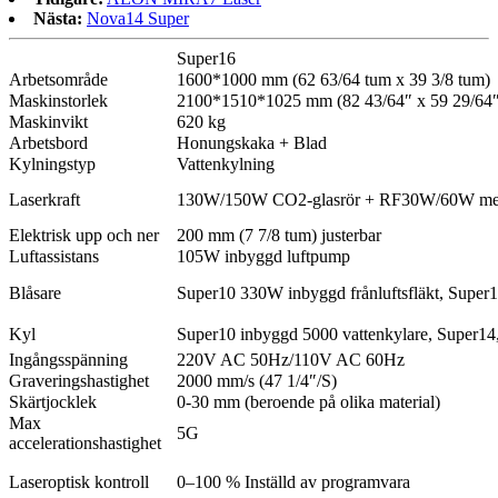
Nästa:
Nova14 Super
Super16
Arbetsområde
1600*1000 mm (62 63/64 tum x 39 3/8 tum)
Maskinstorlek
2100*1510*1025 mm (82 43/64″ x 59 29/64″
Maskinvikt
620 kg
Arbetsbord
Honungskaka + Blad
Kylningstyp
Vattenkylning
Laserkraft
130W/150W CO2-glasrör + RF30W/60W met
Elektrisk upp och ner
200 mm (7 7/8 tum) justerbar
Luftassistans
105W inbyggd luftpump
Blåsare
Super10 330W inbyggd frånluftsfläkt, Super1
Kyl
Super10 inbyggd 5000 vattenkylare, Super14
Ingångsspänning
220V AC 50Hz/110V AC 60Hz
Graveringshastighet
2000 mm/s (47 1/4″/S)
Skärtjocklek
0-30 mm (beroende på olika material)
Max
5G
accelerationshastighet
Laseroptisk kontroll
0–100 % Inställd av programvara