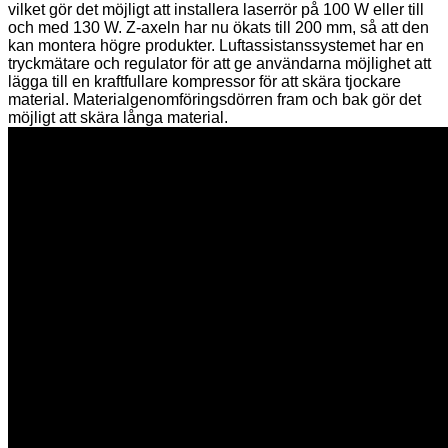
vilket gör det möjligt att installera laserrör på 100 W eller till
och med 130 W. Z-axeln har nu ökats till 200 mm, så att den
kan montera högre produkter. Luftassistanssystemet har en
tryckmätare och regulator för att ge användarna möjlighet att
lägga till en kraftfullare kompressor för att skära tjockare
material. Materialgenomföringsdörren fram och bak gör det
möjligt att skära långa material.