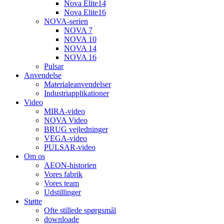
Nova Elite14
Nova Elite16
NOVA-serien
NOVA 7
NOVA 10
NOVA 14
NOVA 16
Pulsar
Anvendelse
Materialeanvendelser
Industriapplikationer
Video
MIRA-video
NOVA Video
BRUG vejledninger
VEGA-video
PULSAR-video
Om os
AEON-historien
Vores fabrik
Vores team
Udstillinger
Støtte
Ofte stillede spørgsmål
downloade