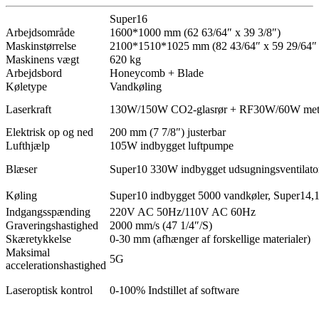
Super16
Arbejdsområde
1600*1000 mm (62 63/64″ x 39 3/8″)
Maskinstørrelse
2100*1510*1025 mm (82 43/64″ x 59 29/64″ 
Maskinens vægt
620 kg
Arbejdsbord
Honeycomb + Blade
Køletype
Vandkøling
Laserkraft
130W/150W CO2-glasrør + RF30W/60W meta
Elektrisk op og ned
200 mm (7 7/8″) justerbar
Lufthjælp
105W indbygget luftpumpe
Blæser
Super10 330W indbygget udsugningsventilato
Køling
Super10 indbygget 5000 vandkøler, Super14,1
Indgangsspænding
220V AC 50Hz/110V AC 60Hz
Graveringshastighed
2000 mm/s (47 1/4″/S)
Skæretykkelse
0-30 mm (afhænger af forskellige materialer)
Maksimal
5G
accelerationshastighed
Laseroptisk kontrol
0-100% Indstillet af software