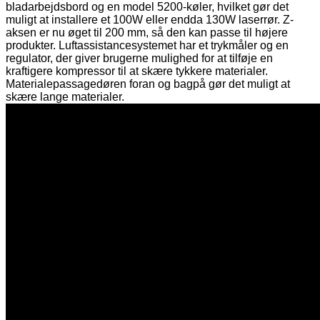
bladarbejdsbord og en model 5200-køler, hvilket gør det
muligt at installere et 100W eller endda 130W laserrør. Z-
aksen er nu øget til 200 mm, så den kan passe til højere
produkter. Luftassistancesystemet har et trykmåler og en
regulator, der giver brugerne mulighed for at tilføje en
kraftigere kompressor til at skære tykkere materialer.
Materialepassagedøren foran og bagpå gør det muligt at
skære lange materialer.