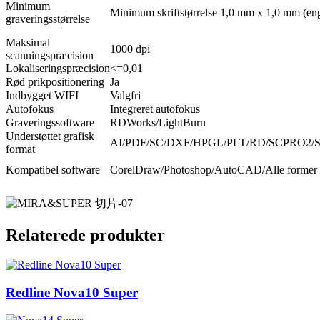
Minimum
Minimum skriftstørrelse 1,0 mm x 1,0 mm (eng
graveringsstørrelse
Maksimal
1000 dpi
scanningspræcision
Lokaliseringspræcision
<=0,01
Rød prikpositionering
Ja
Indbygget WIFI
Valgfri
Autofokus
Integreret autofokus
Graveringssoftware
RDWorks/LightBurn
Understøttet grafisk
AI/PDF/SC/DXF/HPGL/PLT/RD/SCPRO2/S
format
Kompatibel software
CorelDraw/Photoshop/AutoCAD/Alle former f
Relaterede produkter
Redline Nova10 Super