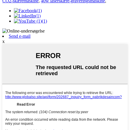
CO2-skæremaskine
,
40w laserskære-graveringsmaskine
,
Send e-mail
x