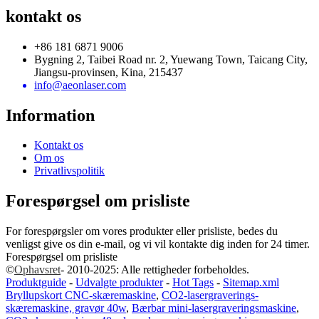
kontakt os
+86 181 6871 9006
Bygning 2, Taibei Road nr. 2, Yuewang Town, Taicang City,
Jiangsu-provinsen, Kina, 215437
info@aeonlaser.com
Information
Kontakt os
Om os
Privatlivspolitik
Forespørgsel om prisliste
For forespørgsler om vores produkter eller prisliste, bedes du
venligst give os din e-mail, og vi vil kontakte dig inden for 24 timer.
Forespørgsel om prisliste
©
Ophavsret
- 2010-2025: Alle rettigheder forbeholdes.
Produktguide
-
Udvalgte produkter
-
Hot Tags
-
Sitemap.xml
Bryllupskort CNC-skæremaskine
,
CO2-lasergraverings-
skæremaskine, gravør 40w
,
Bærbar mini-lasergraveringsmaskine
,