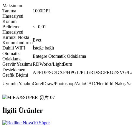
Maksimum
Tarama
1000DPI
Hassasiyeti
Konum
Belirleme
<=0,01
Hassasiyeti
Kırmızı Nokta
Evet
Konumlandırma
Dahili WIFI
İsteğe bağlı
Otomatik
Entegre Otomatik Odaklama
Odaklama
Gravür Yazılımı
RDWorks/LightBurn
Desteklenen
AI/PDF/SC/DXF/HPGL/PLT/RD/SCPRO2/SVG/LA
Grafik Biçimi
Uyumlu Yazılım
CorelDraw/Photoshop/AutoCAD/Her türlü Nakış Yaz
İlgili Ürünler