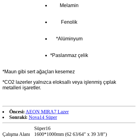
Melamin
Fenolik
*Alüminyum
*Paslanmaz çelik
*Maun gibi sert ağaçları kesemez
*CO2 lazerler yalnızca eloksallı veya işlenmiş çıplak
metalleri işaretler.
Öncesi:
AEON MIRA7 Lazer
Sonraki:
Nova14 Süper
Süper16
Çalışma Alanı
1600*1000mm (62 63/64″ x 39 3/8″)