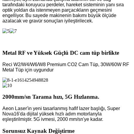
tarafındaki koruyucu perdeler, hareket sisteminin yanı sıra
optik yoldan da istenmeyen parçacıkların geçmesini
engelliyor. Bu sayede makinenin bakımı büyük ölçüde
azalacak ve gravür sonuçları iyileştirilecek.
Metal RF ve Yüksek Güçlü DC cam tüp birlikte
Reci W2/W4/W6/W8 Premium CO2 Cam Tüp, 30W/60W RF
Metal Tüp için uygundur
2000mm/sn Tarama hızı, 5G Hızlanma.
Aeon Laser'in yeni tasarlanmış hafif lazer başlığı, Super
Nova16'da dijital yüksek hızlı adım motorlarıyla
eşleştirilmiştir. 5G ivmesi, 2000 mm/sn'ye kadar.
Sorunsuz Kaynak Değiştirme