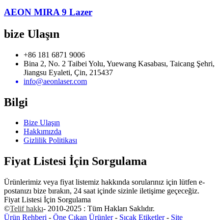
AEON MIRA 9 Lazer
bize Ulaşın
+86 181 6871 9006
Bina 2, No. 2 Taibei Yolu, Yuewang Kasabası, Taicang Şehri,
Jiangsu Eyaleti, Çin, 215437
info@aeonlaser.com
Bilgi
Bize Ulaşın
Hakkımızda
Gizlilik Politikası
Fiyat Listesi İçin Sorgulama
Ürünlerimiz veya fiyat listemiz hakkında sorularınız için lütfen e-
postanızı bize bırakın, 24 saat içinde sizinle iletişime geçeceğiz.
Fiyat Listesi İçin Sorgulama
©
Telif hakkı
- 2010-2025 : Tüm Hakları Saklıdır.
Ürün Rehberi
-
Öne Çıkan Ürünler
-
Sıcak Etiketler
-
Site