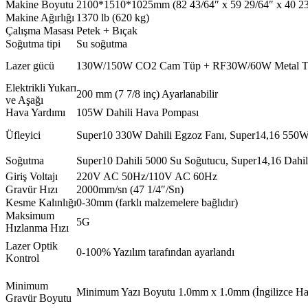
Makine Boyutu
2100*1510*1025mm (82 43/64″ x 59 29/64″ x 40 23
Makine Ağırlığı
1370 lb (620 kg)
Çalışma Masası
Petek + Bıçak
Soğutma tipi
Su soğutma
Lazer gücü
130W/150W CO2 Cam Tüp + RF30W/60W Metal 
Elektrikli Yukarı
200 mm (7 7/8 inç) Ayarlanabilir
ve Aşağı
Hava Yardımı
105W Dahili Hava Pompası
Üfleyici
Super10 330W Dahili Egzoz Fanı, Super14,16 550W
Soğutma
Super10 Dahili 5000 Su Soğutucu, Super14,16 Dahi
Giriş Voltajı
220V AC 50Hz/110V AC 60Hz
Gravür Hızı
2000mm/sn (47 1/4″/Sn)
Kesme Kalınlığı
0-30mm (farklı malzemelere bağlıdır)
Maksimum
5G
Hızlanma Hızı
Lazer Optik
0-100% Yazılım tarafından ayarlandı
Kontrol
Minimum
Minimum Yazı Boyutu 1.0mm x 1.0mm (İngilizce Ha
Gravür Boyutu