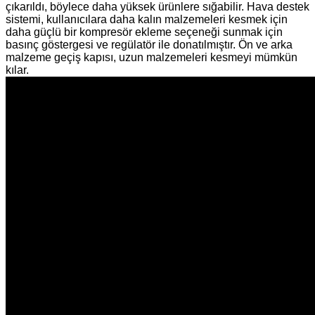
çıkarıldı, böylece daha yüksek ürünlere sığabilir. Hava destek
sistemi, kullanıcılara daha kalın malzemeleri kesmek için
daha güçlü bir kompresör ekleme seçeneği sunmak için
basınç göstergesi ve regülatör ile donatılmıştır. Ön ve arka
malzeme geçiş kapısı, uzun malzemeleri kesmeyi mümkün
kılar.