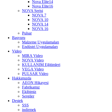
Nova Elite14
Nova Elite16
NOVA Serisi
NOVA 7
NOVA 10
NOVA 14
NOVA 16
Pulsar
Başvuru
Malzeme Uygulamaları
Endüstri Uygulamaları
Video
MIRA Video
NOVA Video
KULLANIM Eğitimleri
VEGA Video
PULSAR Video
Hakkımızda
AEON Hikayesi
Fabrikamız
Ekibimiz
Sergiler
Destek
SSS
indirmek