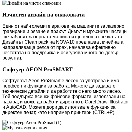
Изчистен дизайн на опаковката
Един от най-големите врагове на машините за лазерно
гравиране и рязане е прахът. Димът и мръсните частици
ще забавят лазерната машина и ще влошат резултата.
Дизайнът Clean pack на NOVA10 предпазва линейната
направляваща релса от прах, намалява ефективно
честотата на поддръжка и осигурява много по-добър
резултат.
Софтуер AEON ProSMART
Софтуерът Aeon ProSmart е лесен за употреба и има
перфектни функции за работа. Можете да задавате
технически детайли и да работите с него много лесно.
Той поддържа всички файлови формати, използвани на
пазара, и може да работи директно в CorelDraw, Illustrator
и AutoCAD. Можете дори да използвате функция за
директен печат, като например принтери (CTRL+P).