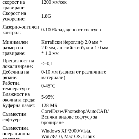
скорост на
1200 мм/сек
гравиране:
Скорост на
1.8G
ускорение:
Лазерно-оптичен
0-100% зададено от софтуер
контрол:
Минимален
Китайски йероглиф 2.0 мм *
размер на
2.0 мм, английски букви 1.0 мм
гравиране:
* 1.0 мм
Прецизност на
<=0,1
локализиране:
Дебелина на
0-10 мм (зависи от различните
рязане:
материали)
Работна
0-45°C
температура:
Влажност на
5-95%
околната среда:
Буферна памет:
128 МБ
CorelDraw/Photoshop/AutoCAD/
Съвместим
Всички видове софтуер за
софтуер:
бродиране
Съвместима
Windows XP/2000/Vista,
операционна
Win7/8/10, Mac OS, Linux