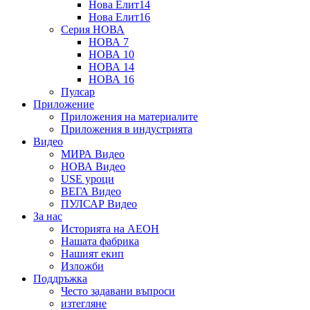
Нова Елит14
Нова Елит16
Серия НОВА
НОВА 7
НОВА 10
НОВА 14
НОВА 16
Пулсар
Приложение
Приложения на материалите
Приложения в индустрията
Видео
МИРА Видео
НОВА Видео
USE уроци
ВЕГА Видео
ПУЛСАР Видео
За нас
Историята на АЕОН
Нашата фабрика
Нашият екип
Изложби
Поддръжка
Често задавани въпроси
изтегляне