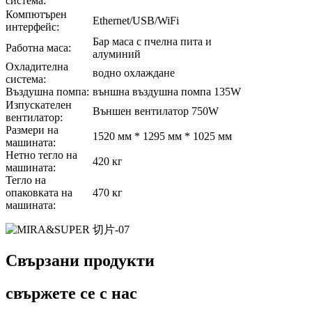
система:
Компютърен
Ethernet/USB/WiFi
интерфейс:
Бар маса с пчелна пита и
Работна маса:
алуминий
Охладителна
водно охлаждане
система:
Въздушна помпа:
външна въздушна помпа 135W
Изпускателен
Външен вентилатор 750W
вентилатор:
Размери на
1520 мм * 1295 мм * 1025 мм
машината:
Нетно тегло на
420 кг
машината:
Тегло на
опаковката на
470 кг
машината:
Свързани продукти
свържете се с нас