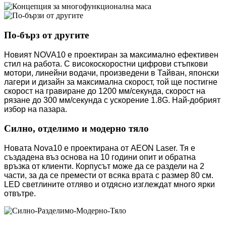
По-бърз от другите
Новият NOVA10 е проектиран за максимално ефективен
стил на работа. С високоскоростни цифрови стъпкови
мотори, линейни водачи, произведени в Тайван, японски
лагери и дизайн за максимална скорост, той ще постигне
скорост на гравиране до 1200 мм/секунда, скорост на
рязане до 300 мм/секунда с ускорение 1.8G. Най-добрият
избор на пазара.
Силно, отделимо и модерно тяло
Новата Nova10 е проектирана от AEON Laser. Тя е
създадена въз основа на 10 години опит и обратна
връзка от клиенти. Корпусът може да се раздели на 2
части, за да се премести от всяка врата с размер 80 см.
LED светлините отляво и отдясно изглеждат много ярки
отвътре.