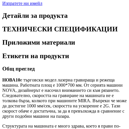
Изпратете ни имейл
Детайли за продукта
ТЕХНИЧЕСКИ СПЕЦИФИКАЦИИ
Приложими материали
Етикети на продукти
Общ преглед
НОВА10
е търговски модел лазерна гравираща и режеща
машина. Работната площ е 1000*700 мм. От серията машини
NOVA, дизайнерът е насочил вниманието си към рязането.
Следователно, скоростта на гравиране на машината не е
толкова бърза, колкото при машините MIRA. Въпреки че може
да достигне 1000 мм/сек, скоростта на ускорение е 2G. Тази
скорост обаче е достатъчна, за да я превъзхожда в сравнение с
други подобни машини на пазара.
Структурата на машината е много здрава, което я прави по-