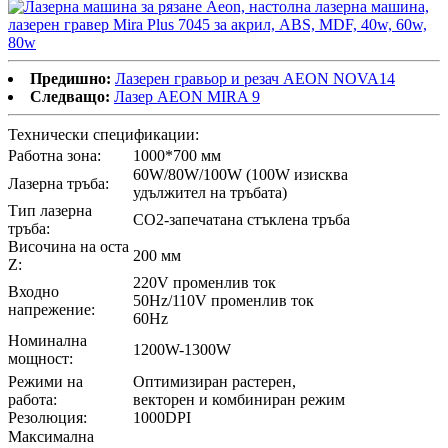
Предишно:
Лазерен гравьор и резач AEON NOVA14
Следващо:
Лазер AEON MIRA 9
Технически спецификации:
Работна зона:
1000*700 мм
60W/80W/100W (100W изисква
Лазерна тръба:
удължител на тръбата)
Тип лазерна
CO2-запечатана стъклена тръба
тръба:
Височина на оста
200 мм
Z:
220V променлив ток
Входно
50Hz/110V променлив ток
напрежение:
60Hz
Номинална
1200W-1300W
мощност:
Режими на
Оптимизиран растерен,
работа:
векторен и комбиниран режим
Резолюция:
1000DPI
Максимална