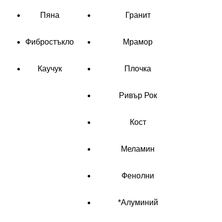
Пяна
Гранит
Фибростъкло
Мрамор
Каучук
Плочка
Ривър Рок
Кост
Меламин
Фенолни
*Алуминий