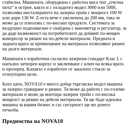
стабилна. Машината, оборудвана с работна маса тип „пчелна
пита“ и острие, както и с охладител модел 3000 или 5000,
позволява инсталирането на лазерна тръба с мощност 100 W
или дори 130 W. Z-оста вече е увеличена до 200 мм, така че
може да се използва с по-високи продукти. Системата за
въздушно подпомагане е снабдена с манометър и регулатор, за
да даде възможност на потребителите да добавят по-мощен
компресор за рязане на по-дебели материали. Предната и
задната врата за преминаване на материала позволяват рязане
на дълги материали.
Машината е изработена съгласно лазерния стандарт Клас I, с
напълно затворен корпус и заключване с ключ на всяка врата
и прозорец. Капакът е изработен от закалено стъкло за
огнеупорни цели.
Като цяло, NOVA10 е много добър търговски модел машина
за лазерно гравиране и рязане. Тя може да работи с по-големи
материали и може да монтира лазерни тръби с по-висока
мощност за рязане на дебели материали. Тя ще бъде идеална
машина за вашия бизнес и със сигурност ще ви донесе
печалба.
Предимства на NOVA10