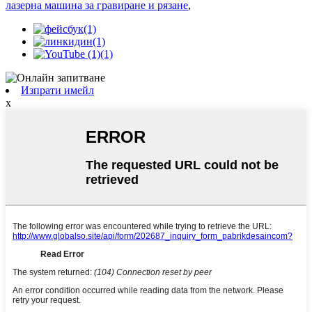
лазерна машина за гравиране и рязане
,
Изпрати имейл
x