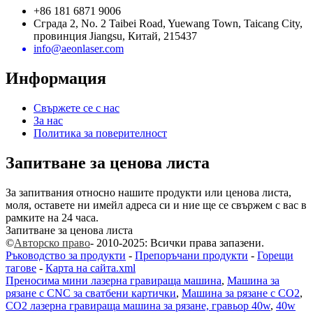
+86 181 6871 9006
Сграда 2, No. 2 Taibei Road, Yuewang Town, Taicang City,
провинция Jiangsu, Китай, 215437
info@aeonlaser.com
Информация
Свържете се с нас
За нас
Политика за поверителност
Запитване за ценова листа
За запитвания относно нашите продукти или ценова листа,
моля, оставете ни имейл адреса си и ние ще се свържем с вас в
рамките на 24 часа.
Запитване за ценова листа
©
Авторско право
- 2010-2025: Всички права запазени.
Ръководство за продукти
-
Препоръчани продукти
-
Горещи
тагове
-
Карта на сайта.xml
Преносима мини лазерна гравираща машина
,
Машина за
рязане с CNC за сватбени картички
,
Машина за рязане с CO2
,
CO2 лазерна гравираща машина за рязане, гравьор 40w
,
40w