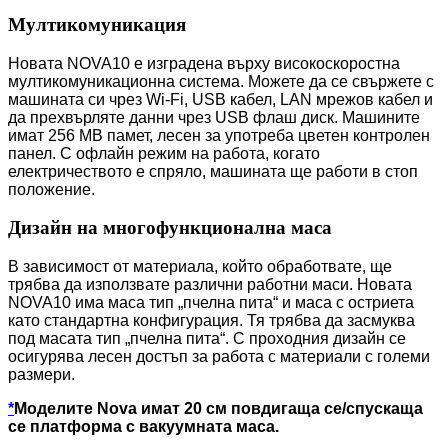
Мултикомуникация
Новата NOVA10 е изградена върху високоскоростна
мултикомуникационна система. Можете да се свържете с
машината си чрез Wi-Fi, USB кабел, LAN мрежов кабел и
да прехвърляте данни чрез USB флаш диск. Машините
имат 256 MB памет, лесен за употреба цветен контролен
панел. С офлайн режим на работа, когато
електричеството е спряло, машината ще работи в стоп
положение.
Дизайн на многофункционална маса
В зависимост от материала, който обработвате, ще
трябва да използвате различни работни маси. Новата
NOVA10 има маса тип „пчелна пита“ и маса с остриета
като стандартна конфигурация. Тя трябва да засмуква
под масата тип „пчелна пита“. С проходния дизайн се
осигурява лесен достъп за работа с материали с големи
размери.
*
Моделите Nova имат 20 см повдигаща се/спускаща
се платформа с вакуумната маса.