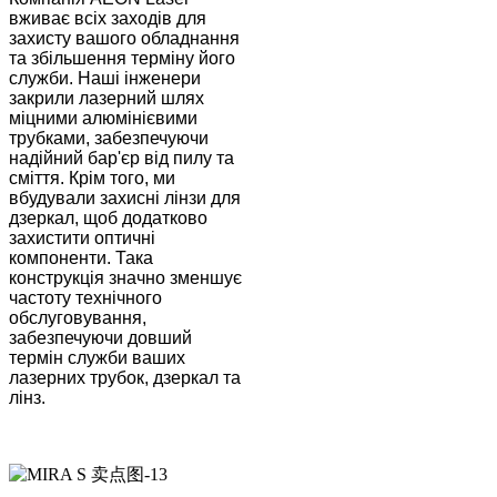
вживає всіх заходів для
захисту вашого обладнання
та збільшення терміну його
служби. Наші інженери
закрили лазерний шлях
міцними алюмінієвими
трубками, забезпечуючи
надійний бар'єр від пилу та
сміття. Крім того, ми
вбудували захисні лінзи для
дзеркал, щоб додатково
захистити оптичні
компоненти. Така
конструкція значно зменшує
частоту технічного
обслуговування,
забезпечуючи довший
термін служби ваших
лазерних трубок, дзеркал та
лінз.