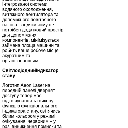
інтегрованої системи
водяного охолодження,
витяжного вентилятора та
допоміжного повітряного
насоса, завдяки чому не
потрібен додатковий простір
для допоміжних
компонентів, мінімізується
займана площа машини та
робить ваше робоче місце
акуратним та
організованішим.
Світлодіодний
Індикатор
стану
Логотип Aeon Laser на
передній панелі дверцят
доступу тепер має
підсвічування та виконує
функцію функціонального
індикатора стану, світячись
білим кольором у режимі
очікування, червоним – у
разі виникнення помилки та