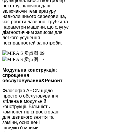
функціональності контролер
реєструє ключові дані,
включаючи температуру
навколишнього середовища,
час роботи лазерної трубки та
параметри машини, що слугує
діагностичним записом для
легкого усунення
несправностей за потреби.
Модульна конструкція:
спрощення
обслуговування
&
Ремонт
Філософія AEON щодо
простого обслуговування
втілена в модульній
конструкції. Більшість
компонентів спроектовані
для швидкого зняття та
заміни, оснащені
швидкоз'ємними