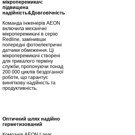
мікроперемикач:
підвищена
надійність
&
Довговічність
Команда інженерів AEON
включила механічні
мікроперемикачі в серію
Redline, замінивши
попередні фотоелектричні
датчики обмеження. Ці
мікроперемикачі створені
для тривалого терміну
служби, пропонуючи понад
200 000 циклів бездоганної
роботи, що гарантує
виняткову надійність та
продуктивність.
Оптичний шлях надійно
герметизований
Компанія AEON Laser