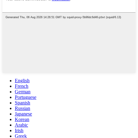
English
French
German
Portuguese
Spanish
Russian
Japanese
Korean
Arabic
Irish
Greek