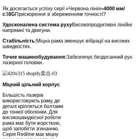
Як досягається успіху серії «Червона лінія»
4000 мм/
с
З
8G
Прискорення зі збереженням точності?
Удосконалена система руху
Високопродуктивні лінійні
напрямні та двигуни.
Стабільність:
Міцна рама зменшує вібрації на високих
швидкостях.
Точне машинобудування:
Забезпечує бездоганний рух
лазерної головки.
Міцний цільний корпус
Більшість лазерів
використовують раму, де
деталі кріпляться болтами
до тонкої оболонки. Для
високошвидкісної роботи
рама має бути жорсткою,
щоб запобігти згинанню.
Серія Redline має міцну