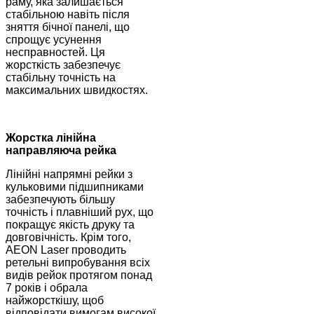
раму, яка залишається
стабільною навіть після
зняття бічної панелі, що
спрощує усунення
несправностей. Ця
жорсткість забезпечує
стабільну точність на
максимальних швидкостях.
Жорстка лінійна
направляюча рейка
Лінійні напрямні рейки з
кульковими підшипниками
забезпечують більшу
точність і плавніший рух, що
покращує якість друку та
довговічність. Крім того,
AEON Laser проводить
ретельні випробування всіх
видів рейок протягом понад
7 років і обрала
найжорсткішу, щоб
відповідати вимогам високої