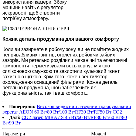
використання камери. Збоку
машини навіть є регулятор
яскравості, щоб створити
потрібну атмосферу.
Кожна деталь продумана для вашого комфорту
Коли ви зазирнете в робочу зону, ви не помітите жодних
непривабливих гвинтів, оголених рейок чи зайвих
зазорів. Ми ретельно розділили механічні та електричні
компоненти, герметизували весь корпус м’якою
силіконовою смужкою та захистили кульковий гвинт
захисною щіткою. Крім того, кожен вентилятор
охолодження оснащений фільтрами. Кожна деталь
ретельно продумана, щоб забезпечити як
функціональність, так і ваш комфорт...
Попередній:
Високошвидкісний лазерний гравірувальний
верстат AEON 60 Вт/80 Вт/100 Вт/RF30 Вт/RF50 Вт CO2
Далі:
CO2-лазер MIRA7 S 45 Вт/60 Вт/RF30 Вт/60 Вт/80
Вт/90 Вт
Параметри
Моделі