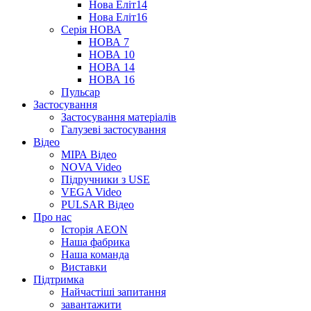
Нова Еліт14
Нова Еліт16
Серія НОВА
НОВА 7
НОВА 10
НОВА 14
НОВА 16
Пульсар
Застосування
Застосування матеріалів
Галузеві застосування
Відео
МІРА Відео
NOVA Video
Підручники з USE
VEGA Video
PULSAR Відео
Про нас
Історія AEON
Наша фабрика
Наша команда
Виставки
Підтримка
Найчастіші запитання
завантажити