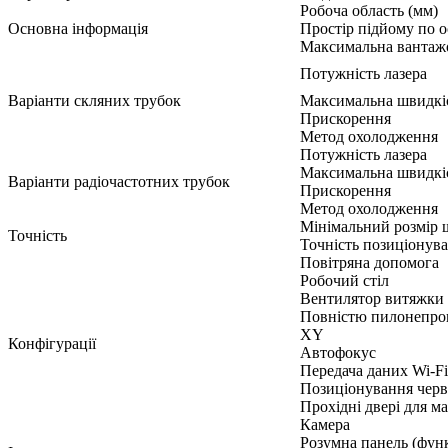
Робоча область (мм)
Основна інформація
Простір підйому по о
Максимальна вантажо
Потужність лазера
Варіанти скляних трубок
Максимальна швидкіс
Прискорення
Метод охолодження
Потужність лазера
Максимальна швидкіс
Варіанти радіочастотних трубок
Прискорення
Метод охолодження
Мінімальний розмір 
Точність
Точність позиціонув
Повітряна допомога
Робочий стіл
Вентилятор витяжки
Повністю пилонепрон
XY
Конфігурації
Автофокус
Передача даних Wi-Fi
Позиціонування черв
Прохідні двері для ма
Камера
Розумна панель (фун