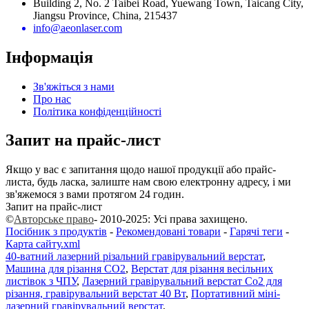
Building 2, No. 2 Taibei Road, Yuewang Town, Taicang City,
Jiangsu Province, China, 215437
info@aeonlaser.com
Інформація
Зв'яжіться з нами
Про нас
Політика конфіденційності
Запит на прайс-лист
Якщо у вас є запитання щодо нашої продукції або прайс-
листа, будь ласка, залиште нам свою електронну адресу, і ми
зв'яжемося з вами протягом 24 годин.
Запит на прайс-лист
©
Авторське право
- 2010-2025: Усі права захищено.
Посібник з продуктів
-
Рекомендовані товари
-
Гарячі теги
-
Карта сайту.xml
40-ватний лазерний різальний гравірувальний верстат
,
Машина для різання CO2
,
Верстат для різання весільних
листівок з ЧПУ
,
Лазерний гравірувальний верстат Co2 для
різання, гравірувальний верстат 40 Вт
,
Портативний міні-
лазерний гравірувальний верстат
,