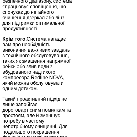
безпечного діапазону, система
спрацьовує сповіщення, що
спонукає до негайного
очищення дзеркал або лінз
для підтримки оптимальної
продуктивності.
Крім того,
Система нагадає
вам про необхідність
виконання важливих завдань
з технічного обслуговування,
таких як змащення напрямної
рейки або злив води з
вбудованого надтихого
компресора Redline NOVA,
який можна обслуговувати
одним дотиком.
Такий проактивний підхід не
лише запобігає
дороговартісним помилкам та
простоям, але й зменшує
потребу в частому
непотрібному очищенні. Для
подальшого покращення