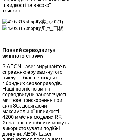
швидкості та високої
точності.
Повний серводвигун
змінного струму
З AEON Laser вирушайте в
справжню еру замкнутого
циклу — більше жодних
гібридних сервоприводів.
Наші повністю змінні
серводвигуни забезпечують
миттєве прискорення при
силі 8G, досягаючи
максимальної швидкості
4200 мм/с на моделях RF.
Хоча інші виробники можуть
використовувати подібні
двигуни, AEON Laser
вирізняється поєднанням