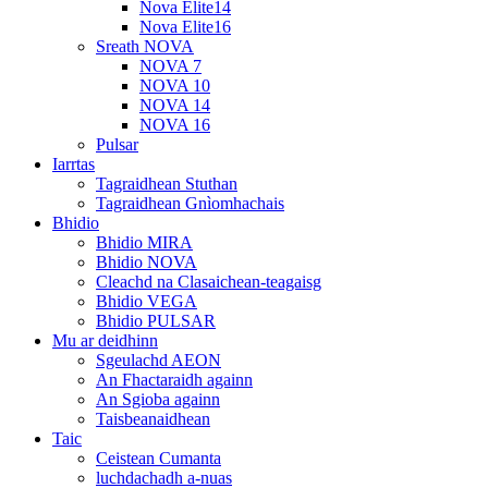
Nova Elite14
Nova Elite16
Sreath NOVA
NOVA 7
NOVA 10
NOVA 14
NOVA 16
Pulsar
Iarrtas
Tagraidhean Stuthan
Tagraidhean Gnìomhachais
Bhidio
Bhidio MIRA
Bhidio NOVA
Cleachd na Clasaichean-teagaisg
Bhidio VEGA
Bhidio PULSAR
Mu ar deidhinn
Sgeulachd AEON
An Fhactaraidh againn
An Sgioba againn
Taisbeanaidhean
Taic
Ceistean Cumanta
luchdachadh a-nuas