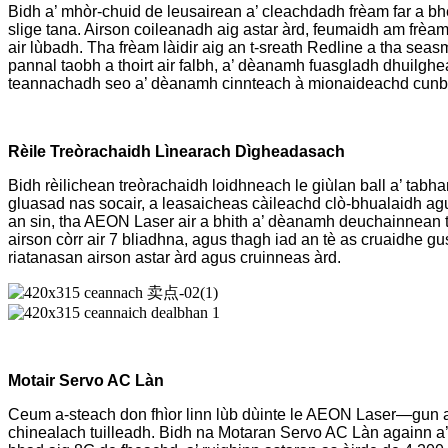
Bidh a’ mhòr-chuid de leusairean a’ cleachdadh frèam far a bhei
slige tana. Airson coileanadh aig astar àrd, feumaidh am frèam
air lùbadh. Tha frèam làidir aig an t-sreath Redline a tha se
pannal taobh a thoirt air falbh, a’ dèanamh fuasgladh dhuilg
teannachadh seo a’ dèanamh cinnteach à mionaideachd cunbha
Rèile Treòrachaidh Lìnearach Dìgheadasach
Bidh rèilichean treòrachaidh loidhneach le giùlan ball a’ tab
gluasad nas socair, a leasaicheas càileachd clò-bhualaidh agu
an sin, tha AEON Laser air a bhith a’ dèanamh deuchainnean t
airson còrr air 7 bliadhna, agus thagh iad an tè as cruaidhe g
riatanasan airson astar àrd agus cruinneas àrd.
Motair Servo AC Làn
Ceum a-steach don fhìor linn lùb dùinte le AEON Laser—gun a 
chinealach tuilleadh. Bidh na Motaran Servo AC Làn againn a’