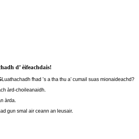
hadh d’ èifeachdais!
G
Luathachadh fhad ’s a tha thu a’ cumail suas mionaideachd?
ach àrd-choileanaidh.
an àrda.
ad gun smal air ceann an leusair.