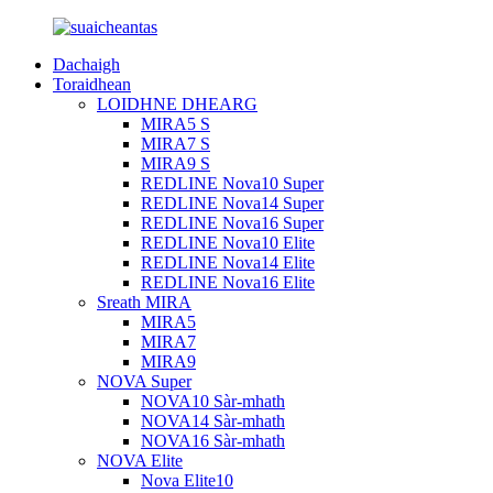
Dachaigh
Toraidhean
LOIDHNE DHEARG
MIRA5 S
MIRA7 S
MIRA9 S
REDLINE Nova10 Super
REDLINE Nova14 Super
REDLINE Nova16 Super
REDLINE Nova10 Elite
REDLINE Nova14 Elite
REDLINE Nova16 Elite
Sreath MIRA
MIRA5
MIRA7
MIRA9
NOVA Super
NOVA10 Sàr-mhath
NOVA14 Sàr-mhath
NOVA16 Sàr-mhath
NOVA Elite
Nova Elite10