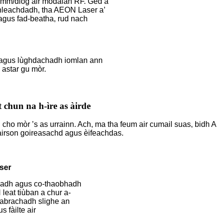
0 mm/diog air modalan RF. Ged a
chleachdadh, tha AEON Laser a’
agus fad-beatha, rud nach
h agus lùghdachadh iomlan ann
 astar gu mòr.
chun na h-ìre as àirde
 cho mòr ’s as urrainn. Ach, ma tha feum air cumail suas, bi
 airson goireasachd agus èifeachdas.
ser
achadh agus co-thaobhadh
leat tiùban a chur a-
labrachadh slighe an
 fàilte air