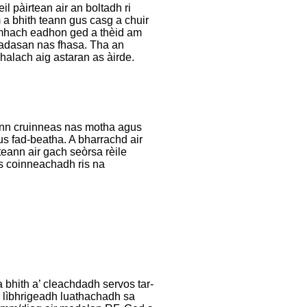
l pàirtean air an boltadh ri
 a bhith teann gus casg a chuir
asmhach eadhon ged a thèid am
headasan nas fhasa. Tha an
lach aig astaran as àirde.
hann cruinneas nas motha agus
s fad-beatha. A bharrachd air
eann air gach seòrsa rèile
us coinneachadh ris na
bhith a’ cleachdadh servos tar-
 lìbhrigeadh luathachadh sa