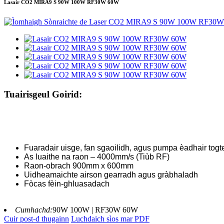
Lasair CO2 MIRA9 S 90W 100W RF30W 60W
Tuairisgeul Goirid:
Fuaradair uisge, fan sgaoilidh, agus pumpa èadhair togt
As luaithe na raon – 4000mm/s (Tiùb RF)
Raon-obrach 900mm x 600mm
Uidheamaichte airson gearradh agus gràbhaladh
Fòcas fèin-ghluasadach
Cumhachd:
90W 100W | RF30W 60W
Cuir post-d thugainn
Luchdaich sìos mar PDF