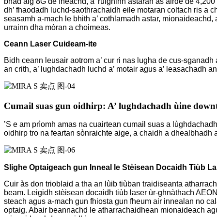
bhad aig 8G de fheachd, a’ ruighinn astaran as àirde de 4,20
dh’ fhaodadh luchd-saothrachaidh eile motaran coltach ris a 
seasamh a-mach le bhith a’ cothlamadh astar, mionaideachd, 
urrainn dha mòran a choimeas.
Ceann Laser Cuideam-ite
Bidh ceann leusair aotrom a’ cur ri nas lugha de cus-sganad
an crith, a’ lughdachadh luchd a’ motair agus a’ leasachadh an
Cumail suas gun oidhirp: A’ lughdachadh ùine downt 
’S e am prìomh amas na cuairtean cumail suas a lùghdachadh
oidhirp tro na feartan sònraichte aige, a chaidh a dhealbhadh
Slighe Optaigeach gun Inneal le Stèisean Docaidh Tiùb La
Cuir às don trioblaid a tha an lùib tiùban traidiseanta atharr
beam. Leigidh stèisean docaidh tiùb laser ùr-ghnàthach AEON 
steach agus a-mach gun fhiosta gun fheum air innealan no ca
optaig. Abair beannachd le atharrachaidhean mionaideach agus