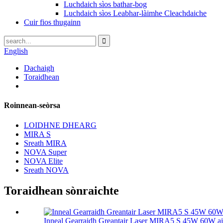
Luchdaich sìos bathar-bog
Luchdaich sìos Leabhar-làimhe Cleachdaiche
Cuir fios thugainn
English
Dachaigh
Toraidhean
Roinnean-seòrsa
LOIDHNE DHEARG
MIRA S
Sreath MIRA
NOVA Super
NOVA Elite
Sreath NOVA
Toraidhean sònraichte
Inneal Gearraidh Greantair Laser MIRA5 S 45W 60W a