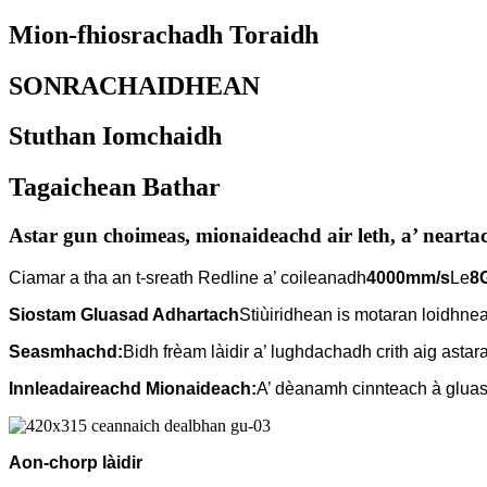
Mion-fhiosrachadh Toraidh
SONRACHAIDHEAN
Stuthan Iomchaidh
Tagaichean Bathar
Astar gun choimeas, mionaideachd air leth, a’ neartac
Ciamar a tha an t-sreath Redline a’ coileanadh
4000mm/s
Le
8
Siostam Gluasad Adhartach
Stiùiridhean is motaran loidhne
Seasmhachd:
Bidh frèam làidir a’ lughdachadh crith aig astar
Innleadaireachd Mionaideach:
A’ dèanamh cinnteach à gluas
Aon-chorp làidir