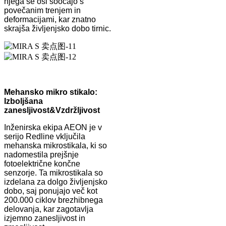
njega se osi soočajo s
povečanim trenjem in
deformacijami, kar znatno
skrajša življenjsko dobo tirnic.
Mehansko mikro stikalo:
Izboljšana
zanesljivost
&
Vzdržljivost
Inženirska ekipa AEON je v
serijo Redline vključila
mehanska mikrostikala, ki so
nadomestila prejšnje
fotoelektrične končne
senzorje. Ta mikrostikala so
izdelana za dolgo življenjsko
dobo, saj ponujajo več kot
200.000 ciklov brezhibnega
delovanja, kar zagotavlja
izjemno zanesljivost in