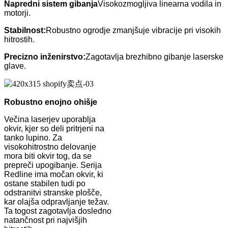
Napredni sistem gibanja
Visokozmogljiva linearna vodila in
motorji.
Stabilnost:
Robustno ogrodje zmanjšuje vibracije pri visokih
hitrostih.
Precizno inženirstvo:
Zagotavlja brezhibno gibanje laserske
glave.
Robustno enojno ohišje
Večina laserjev uporablja
okvir, kjer so deli pritrjeni na
tanko lupino. Za
visokohitrostno delovanje
mora biti okvir tog, da se
prepreči upogibanje. Serija
Redline ima močan okvir, ki
ostane stabilen tudi po
odstranitvi stranske plošče,
kar olajša odpravljanje težav.
Ta togost zagotavlja dosledno
natančnost pri najvišjih