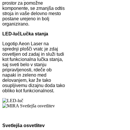
prostor za pomožne
komponente, se zmanjša odtis
stroja in vaše delovno mesto
postane urejeno in bolj
organizirano.
LED-luč
Lučka stanja
Logotip Aeon Laser na
sprednji plošči vratc je zdaj
osvetljen od zadaj in služi tudi
kot funkcionalna lučka stanja,
saj sveti belo v stanju
pripravljenosti, rdeče ob
napaki in zeleno med
delovanjem, kar že tako
osupljivemu dizajnu doda tako
obliko kot funkcionalnost.
Svetlejša osvetlitev