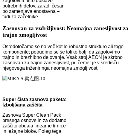
zagotovila hitro dostavo
potrebnih delov, zaradi česar
bo zamenjava enostavna –
tudi za začetnike.
Zasnovan za vzdržljivost: Neomajna zanesljivost za
trajno zmogljivost
Osredotočamo se na več kot le robustno strukturo ali toge
komponente; potrudimo se še toliko bolj, da zagotovimo
trajno in brezhibno delovanje. Vsak stroj AEON je skrbno
zasnovan za trajno zanesljivost, pri čemer je v središču
njegovega inženiringa neomajna zmogljivost.
Super čista zasnova paketa:
Izboljšana zaščita
Zasnova Super Clean Pack
presega osnove in za dodatno
zaščito obdaja linearne tirnice
in ležajne bloke. Poleg tega