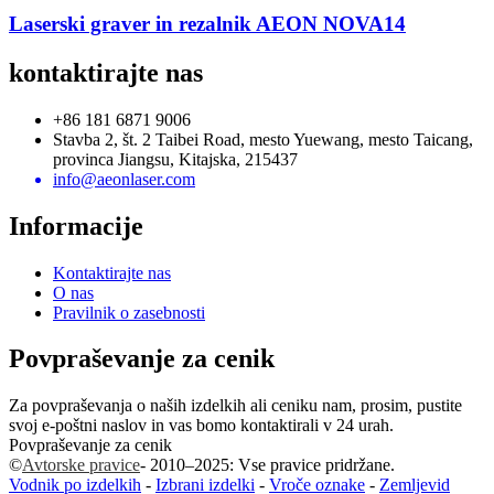
Laserski graver in rezalnik AEON NOVA14
kontaktirajte nas
+86 181 6871 9006
Stavba 2, št. 2 Taibei Road, mesto Yuewang, mesto Taicang,
provinca Jiangsu, Kitajska, 215437
info@aeonlaser.com
Informacije
Kontaktirajte nas
O nas
Pravilnik o zasebnosti
Povpraševanje za cenik
Za povpraševanja o naših izdelkih ali ceniku nam, prosim, pustite
svoj e-poštni naslov in vas bomo kontaktirali v 24 urah.
Povpraševanje za cenik
©
Avtorske pravice
- 2010–2025: Vse pravice pridržane.
Vodnik po izdelkih
-
Izbrani izdelki
-
Vroče oznake
-
Zemljevid