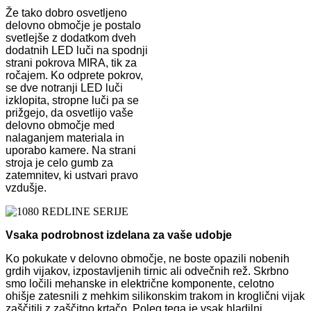
Že tako dobro osvetljeno
delovno območje je postalo
svetlejše z dodatkom dveh
dodatnih LED luči na spodnji
strani pokrova MIRA, tik za
ročajem. Ko odprete pokrov,
se dve notranji LED luči
izklopita, stropne luči pa se
prižgejo, da osvetlijo vaše
delovno območje med
nalaganjem materiala in
uporabo kamere. Na strani
stroja je celo gumb za
zatemnitev, ki ustvari pravo
vzdušje.
Vsaka podrobnost izdelana za vaše udobje
Ko pokukate v delovno območje, ne boste opazili nobenih
grdih vijakov, izpostavljenih tirnic ali odvečnih rež. Skrbno
smo ločili mehanske in električne komponente, celotno
ohišje zatesnili z mehkim silikonskim trakom in kroglični vijak
zaščitili z zaščitno krtačo. Poleg tega je vsak hladilni