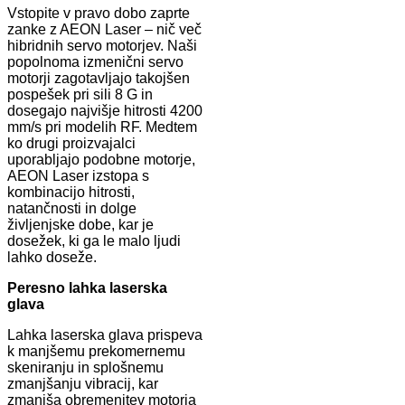
Vstopite v pravo dobo zaprte
zanke z AEON Laser – nič več
hibridnih servo motorjev. Naši
popolnoma izmenični servo
motorji zagotavljajo takojšen
pospešek pri sili 8 G in
dosegajo najvišje hitrosti 4200
mm/s pri modelih RF. Medtem
ko drugi proizvajalci
uporabljajo podobne motorje,
AEON Laser izstopa s
kombinacijo hitrosti,
natančnosti in dolge
življenjske dobe, kar je
dosežek, ki ga le malo ljudi
lahko doseže.
Peresno lahka laserska
glava
Lahka laserska glava prispeva
k manjšemu prekomernemu
skeniranju in splošnemu
zmanjšanju vibracij, kar
zmanjša obremenitev motorja