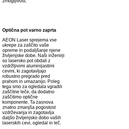
zmogljivost.
Optična pot varno zaprta
AEON Laser sprejema vse
ukrepe za zaščito vaše
opreme in podaljšanje njene
življenjske dobe. Naši inženirji
so lasersko pot obdali z
vzdržljivimi aluminijastimi
cevmi, ki zagotavljajo
robustno pregrado pred
prahom in umazanijo. Poleg
tega smo za ogledala vgradili
zaščitne leče, da dodatno
zaščitimo optične
komponente. Ta zasnova
znatno zmanjša pogostost
vzdrževanja in zagotavlja
daljšo življenjsko dobo vaših
laserskih cevi, ogledal in leč.