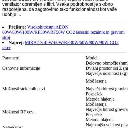
ventilator opremljen s filtri. Vsaka podrobnost je skrbno
razporejena, da zagotovimo tako funkcionalnost kot vaše
udobje ...
Prejšnje:
Visokohitrostni AEON
60W/80W/100W/RF30W/RF50W CO2 laserski rezalnik in gravirni
stroj
Naprej:
MIRA7 S 45W/60W/RF30W/60W/80W/90W CO2
laser
Parametri
Modeli
Delovno območje (mm
Osnovne informacije
Dvižni prostor osi Z (
Največja nosilnost (kg)
Moč laserja
Možnosti steklenih cevi
Največja hitrost gravira
Pospešek
Metoda hlajenja
Moč laserja
Največja hitrost gravira
Možnosti RF cevi
Pospešek
Metoda hlajenja
Najmanjša velikost pis
Natančnost