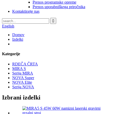
Prenos programske opreme
Prenos uporabniškega priročnika
Kontaktirajte nas
English
Domov
Izdelki
Kategorije
RDEČA ČRTA
MIRA S
Serija MIRA
NOVA Super
NOVA Elite
Serija NOVA
Izbrani izdelki