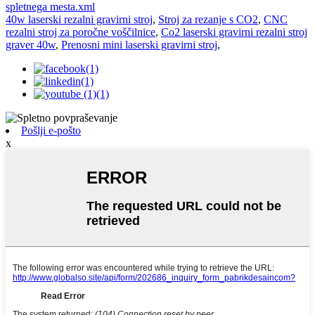
spletnega mesta.xml
40w laserski rezalni gravirni stroj
,
Stroj za rezanje s CO2
,
CNC
rezalni stroj za poročne voščilnice
,
Co2 laserski gravirni rezalni stroj
graver 40w
,
Prenosni mini laserski gravirni stroj
,
Pošlji e-pošto
x