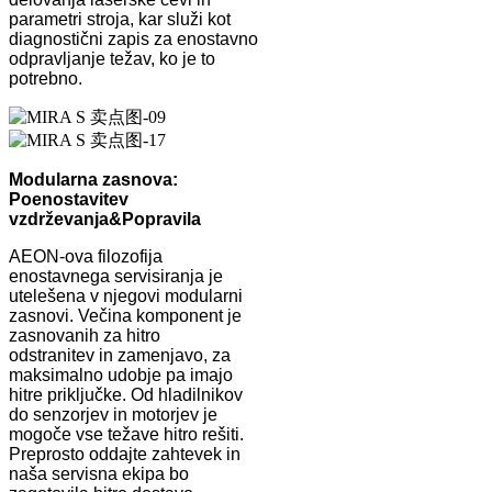
parametri stroja, kar služi kot
diagnostični zapis za enostavno
odpravljanje težav, ko je to
potrebno.
Modularna zasnova:
Poenostavitev
vzdrževanja
&
Popravila
AEON-ova filozofija
enostavnega servisiranja je
utelešena v njegovi modularni
zasnovi. Večina komponent je
zasnovanih za hitro
odstranitev in zamenjavo, za
maksimalno udobje pa imajo
hitre priključke. Od hladilnikov
do senzorjev in motorjev je
mogoče vse težave hitro rešiti.
Preprosto oddajte zahtevek in
naša servisna ekipa bo