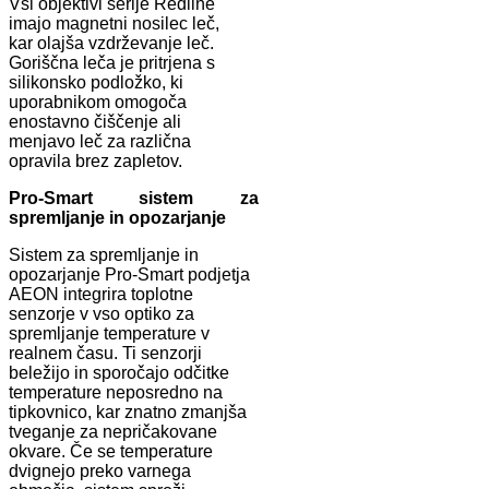
Vsi objektivi serije Redline
imajo magnetni nosilec leč,
kar olajša vzdrževanje leč.
Goriščna leča je pritrjena s
silikonsko podložko, ki
uporabnikom omogoča
enostavno čiščenje ali
menjavo leč za različna
opravila brez zapletov.
Pro-Smart sistem za
spremljanje in opozarjanje
Sistem za spremljanje in
opozarjanje Pro-Smart podjetja
AEON integrira toplotne
senzorje v vso optiko za
spremljanje temperature v
realnem času. Ti senzorji
beležijo in sporočajo odčitke
temperature neposredno na
tipkovnico, kar znatno zmanjša
tveganje za nepričakovane
okvare. Če se temperature
dvignejo preko varnega