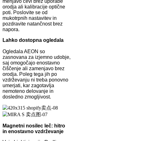
menjavo cevi brez uporabe
orodja ali kalibracije optične
poti. Poslovite se od
mukotrpnih nastavitev in
pozdravite natančnost brez
napora.
Lahko dostopna ogledala
Ogledala AEON so
zasnovana za izjemno udobje,
saj omogočajo enostavno
čiščenje ali zamenjavo brez
orodja. Poleg tega jih po
vzdrževanju ni treba ponovno
umerjati, kar zagotavlja
nemoteno delovanje in
dosledno zmogljivost.
Magnetni nosilec leč: hitro
in enostavno vzdrževanje