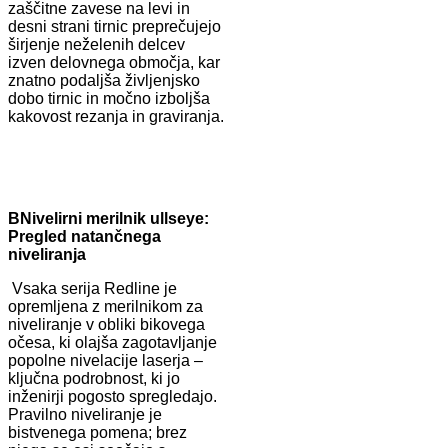
zaščitne zavese na levi in ​​
desni strani tirnic preprečujejo
širjenje neželenih delcev
izven delovnega območja, kar
znatno podaljša življenjsko
dobo tirnic in močno izboljša
kakovost rezanja in graviranja.
B
Nivelirni merilnik ullseye:
Pregled natančnega
niveliranja
Vsaka serija Redline je
opremljena z merilnikom za
niveliranje v obliki bikovega
očesa, ki olajša zagotavljanje
popolne nivelacije laserja –
ključna podrobnost, ki jo
inženirji pogosto spregledajo.
Pravilno niveliranje je
bistvenega pomena; brez