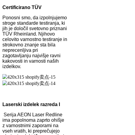
Certificirano TÜV
Ponosni smo, da izpolnjujemo
stroge standarde testiranja, ki
jih je določil svetovno priznani
TÜV Rheinland. Njihovo
celovito varnostno testiranje in
strokovno znanje sta bila
neprecenljiva pri
zagotavljanju najvišje ravni
kakovosti in varnosti naših
izdelkov.
Laserski izdelek razreda I
Serija AEON Laser Redline
ima popolnoma zaprto ohišje
z varnostnimi zaporami na
vseh vratih, ki preprečujejo