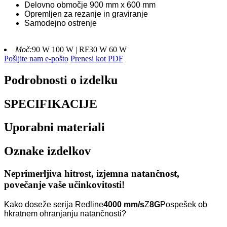
Delovno območje 900 mm x 600 mm
Opremljen za rezanje in graviranje
Samodejno ostrenje
Moč:
90 W 100 W | RF30 W 60 W
Pošljite nam e-pošto
Prenesi kot PDF
Podrobnosti o izdelku
SPECIFIKACIJE
Uporabni materiali
Oznake izdelkov
Neprimerljiva hitrost, izjemna natančnost,
povečanje vaše učinkovitosti!
Kako doseže serija Redline
4000 mm/s
Z
8G
Pospešek ob
hkratnem ohranjanju natančnosti?