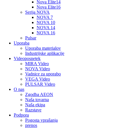
Nova Elite14
Nova Elite16
Serija NOVA
NOVA 7
NOVA 10
NOVA 14
NOVA 16
Pulsar
Uporaba
Uporaba materialov
Industrijske aplikacije
Videoposnetek
MIRA Video
NOVA Video
Vadnice za uporabo
VEGA Video
PULSAR Video
O nas
Zgodba AEON
Naša tovarna
Naša ekipa
Razstave
Podpora
Pogosta vprašanja
prenos