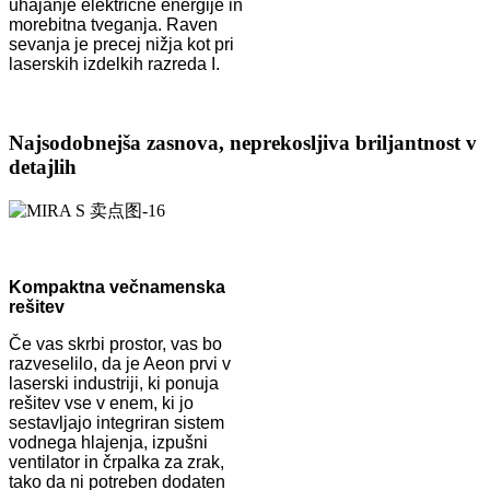
uhajanje električne energije in
morebitna tveganja. Raven
sevanja je precej nižja kot pri
laserskih izdelkih razreda I.
Najsodobnejša zasnova, neprekosljiva briljantnost v
detajlih
Kompaktna večnamenska
rešitev
Če vas skrbi prostor, vas bo
razveselilo, da je Aeon prvi v
laserski industriji, ki ponuja
rešitev vse v enem, ki jo
sestavljajo integriran sistem
vodnega hlajenja, izpušni
ventilator in črpalka za zrak,
tako da ni potreben dodaten