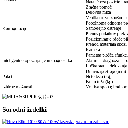
Natančnost pozicionira
Zračna pomoč
Delovna miza
Ventilator za izpušne pl
Popolnoma odporna pro
Samodejno ostrenje
Konfiguracije
Prenos podatkov prek W
Pozicioniranje rdeče pi
Prehod materiala skozi 
Kamera
Pametna plošča (funkci
Inteligentno opozarjanje in diagnostika
Alarm in diagnoza nap
Lučka stanja delovanja
Dimenzija stroja (mm)
Paket
Neto teža (kg)
Bruto teža (kg)
Izbirne možnosti
Vrtljiva spona; Podpor
Sorodni izdelki