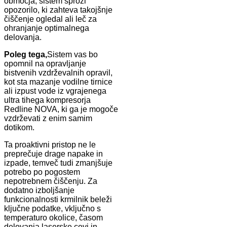
območja, sistem sproži
opozorilo, ki zahteva takojšnje
čiščenje ogledal ali leč za
ohranjanje optimalnega
delovanja.
Poleg tega,
Sistem vas bo
opomnil na opravljanje
bistvenih vzdrževalnih opravil,
kot sta mazanje vodilne tirnice
ali izpust vode iz vgrajenega
ultra tihega kompresorja
Redline NOVA, ki ga je mogoče
vzdrževati z enim samim
dotikom.
Ta proaktivni pristop ne le
preprečuje drage napake in
izpade, temveč tudi zmanjšuje
potrebo po pogostem
nepotrebnem čiščenju. Za
dodatno izboljšanje
funkcionalnosti krmilnik beleži
ključne podatke, vključno s
temperaturo okolice, časom
delovanja laserske cevi in ​​