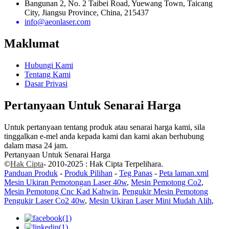
Bangunan 2, No. 2 Taibei Road, Yuewang Town, Taicang
City, Jiangsu Province, China, 215437
info@aeonlaser.com
Maklumat
Hubungi Kami
Tentang Kami
Dasar Privasi
Pertanyaan Untuk Senarai Harga
Untuk pertanyaan tentang produk atau senarai harga kami, sila
tinggalkan e-mel anda kepada kami dan kami akan berhubung
dalam masa 24 jam.
Pertanyaan Untuk Senarai Harga
©
Hak Cipta
- 2010-2025 : Hak Cipta Terpelihara.
Panduan Produk
-
Produk Pilihan
-
Teg Panas
-
Peta laman.xml
Mesin Ukiran Pemotongan Laser 40w
,
Mesin Pemotong Co2
,
Mesin Pemotong Cnc Kad Kahwin
,
Pengukir Mesin Pemotong
Pengukir Laser Co2 40w
,
Mesin Ukiran Laser Mini Mudah Alih
,