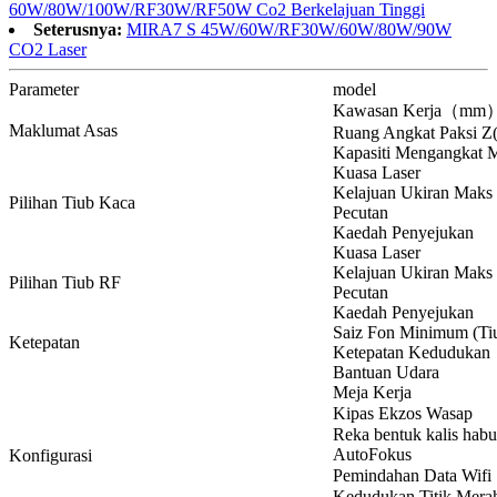
60W/80W/100W/RF30W/RF50W Co2 Berkelajuan Tinggi
Seterusnya:
MIRA7 S 45W/60W/RF30W/60W/80W/90W
CO2 Laser
Parameter
model
Kawasan Kerja（mm
Maklumat Asas
Ruang Angkat Paksi 
Kapasiti Mengangkat 
Kuasa Laser
Kelajuan Ukiran Maks
Pilihan Tiub Kaca
Pecutan
Kaedah Penyejukan
Kuasa Laser
Kelajuan Ukiran Maks
Pilihan Tiub RF
Pecutan
Kaedah Penyejukan
Saiz Fon Minimum (Ti
Ketepatan
Ketepatan Kedudukan
Bantuan Udara
Meja Kerja
Kipas Ekzos Wasap
Reka bentuk kalis hab
AutoFokus
Konfigurasi
Pemindahan Data Wifi
Kedudukan Titik Mera