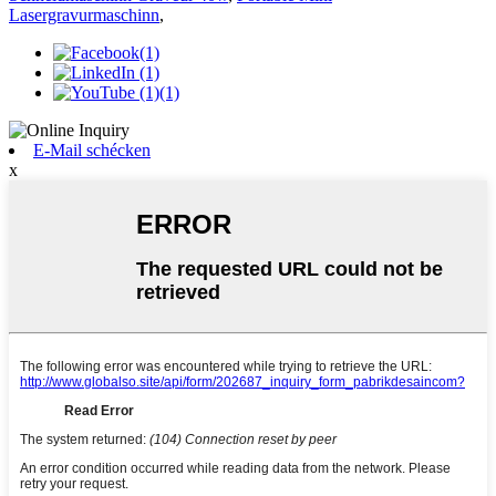
Lasergravurmaschinn
,
E-Mail schécken
x