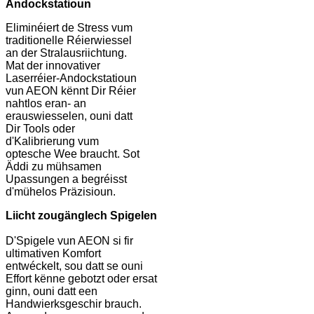
Andockstatioun
Eliminéiert de Stress vum
traditionelle Réierwiessel
an der Stralausriichtung.
Mat der innovativer
Laserréier-Andockstatioun
vun AEON kënnt Dir Réier
nahtlos eran- an
erauswiesselen, ouni datt
Dir Tools oder
d'Kalibrierung vum
optesche Wee braucht. Sot
Äddi zu mühsamen
Upassungen a begréisst
d'mühelos Präzisioun.
Liicht zougänglech Spigelen
D'Spigele vun AEON si fir
ultimativen Komfort
entwéckelt, sou datt se ouni
Effort kënne gebotzt oder ersat
ginn, ouni datt een
Handwierksgeschir brauch.