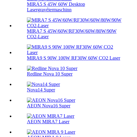
MIRA5 S 45W 60W Desktop
Lasergravéiermaschinn
MIRA7 S 45W/60W/RF30W/60W/80W/90W
CO2-Laser
MIRA9 S 90W 100W RF30W 60W CO2 Laser
Redline Nova 10 Super
Nova14 Super
AEON Nova16 Super
AEON MIRA7 Laser