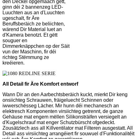
den Deckel opgemaach gëtt,
ginn déi 2 bannenzeg LED-
Luuchten aus an d'Luuchten
ugeschalt, fir Äre
Beruffsberäich ze beliichten,
wärend Dir Material luet an
d'Kamera benotzt. Et gëtt
souguer en
Dimmerknäppchen op der Säit
vun der Maschinn, fir déi
richteg Stëmmung ze
kreéieren.
All Detail fir Äre Komfort entworf
Wann Dir an den Aarbechtsberäich kuckt, mierkt Dir keng
onsiichteg Schrauwen, fräigeluecht Schinnen oder
iwwerschësseg Lächer. Mir hunn déi mechanesch an
elektresch Komponenten virsiichteg getrennt, de ganze
Gehäuse mat engem mëllen Silikonsträifen versiegelt an
d'Kugelschrauf mat enger Schutzbürscht ofgedeckt.
Zousätzlech ass all Killventilator mat Filteren ausgestatt. All
Detail ass virsiichteg arrangéiert fir souwuel d'Funktionalitéit