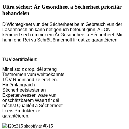
Ultra sécher: Är Gesondheet a Sécherheet prioritär
behandelen
D'Wichtegkeet vun der Sécherheet beim Gebrauch vun der
Lasermaschinn kann net genuch betount ginn. AEON
këmmert sech ëmmer ëm Är Gesondheet a Sécherheet. Mir
hunn eng Rei vu Schrëtt ënnerholl fir dat ze garantéieren.
TÜV-zertifizéiert
Mir si stolz drop, déi streng
Testnormen vum weltbekannte
TÜV Rheinland ze erfëllen.
Hir ëmfangräich
Sécherheetstester an
Expertenwëssen ware vun
onschätzbarem Wäert fir déi
héchst Qualitéit a Sécherheet
fir eis Produkter ze
garantéieren.