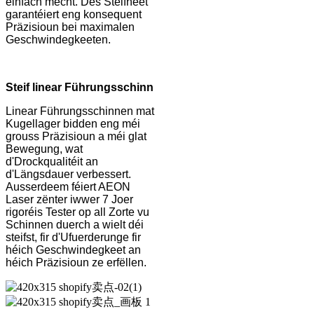
einfach mécht. Dës Steifheet
garantéiert eng konsequent
Präzisioun bei maximalen
Geschwindegkeeten.
Steif linear Führungsschinn
Linear Führungsschinnen mat
Kugellager bidden eng méi
grouss Präzisioun a méi glat
Bewegung, wat
d'Drockqualitéit an
d'Längsdauer verbessert.
Ausserdeem féiert AEON
Laser zënter iwwer 7 Joer
rigoréis Tester op all Zorte vu
Schinnen duerch a wielt déi
steifst, fir d'Ufuerderunge fir
héich Geschwindegkeet an
héich Präzisioun ze erfëllen.