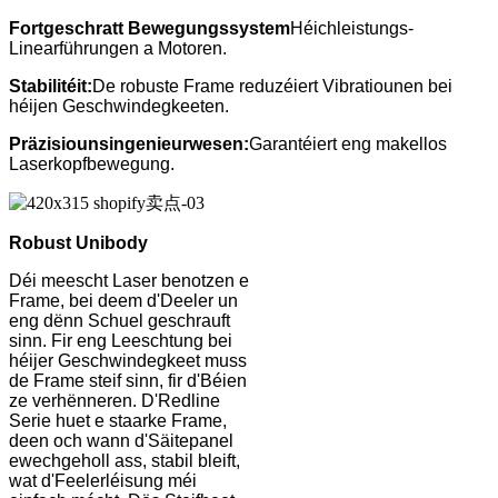
Fortgeschratt Bewegungssystem
Héichleistungs-
Linearführungen a Motoren.
Stabilitéit:
De robuste Frame reduzéiert Vibratiounen bei
héijen Geschwindegkeeten.
Präzisiounsingenieurwesen:
Garantéiert eng makellos
Laserkopfbewegung.
Robust Unibody
Déi meescht Laser benotzen e
Frame, bei deem d'Deeler un
eng dënn Schuel geschrauft
sinn. Fir eng Leeschtung bei
héijer Geschwindegkeet muss
de Frame steif sinn, fir d'Béien
ze verhënneren. D'Redline
Serie huet e staarke Frame,
deen och wann d'Säitepanel
ewechgeholl ass, stabil bleift,
wat d'Feelerléisung méi