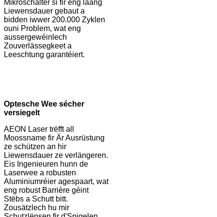
Mikroschalter si fir eng laang
Liewensdauer gebaut a
bidden iwwer 200.000 Zyklen
ouni Problem, wat eng
aussergewéinlech
Zouverlässegkeet a
Leeschtung garantéiert.
Optesche Wee sécher
versiegelt
AEON Laser trëfft all
Moossname fir Är Ausrüstung
ze schützen an hir
Liewensdauer ze verlängeren.
Eis Ingenieuren hunn de
Laserwee a robusten
Aluminiumréier agespaart, wat
eng robust Barrière géint
Stëbs a Schutt bitt.
Zousätzlech hu mir
Schutzlënsen fir d'Spigelen