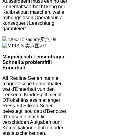
Ausserdeem muss een no der
Ënnerhaltsaarbecht keng nei
Kalibratioun maachen, wat e
reibungslosen Operatioun a
konsequent Leeschtung
garantéiert.
Magnéitesch Lënsenträger:
Schnell a problemfräi
Ënnerhalt
All Redline Serien hunn e
magnetesche Lënsenhalter,
wat d'Ënnerhalt vun den
Lënsen e Kinderspill mécht.
D'Fokallëns ass mat enger
Press-Fit Silikon-Scheif
befestegt, sou datt d'Benotzer
d'Lënsen einfach fir
verschidden Aufgaben ouni
Komplikatioune botzen oder
austausche kënnen.