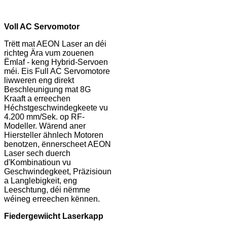
Voll AC Servomotor
Trëtt mat AEON Laser an déi
richteg Ära vum zouenen
Ëmlaf - keng Hybrid-Servoen
méi. Eis Full AC Servomotore
liwweren eng direkt
Beschleunigung mat 8G
Kraaft a erreechen
Héchstgeschwindegkeete vu
4.200 mm/Sek. op RF-
Modeller. Wärend aner
Hiersteller ähnlech Motoren
benotzen, ënnerscheet AEON
Laser sech duerch
d'Kombinatioun vu
Geschwindegkeet, Präzisioun
a Langlebigkeit, eng
Leeschtung, déi nëmme
wéineg erreechen kënnen.
Fiedergewiicht Laserkapp