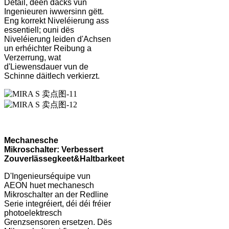
Detail, deen dacks vun
Ingenieuren iwwersinn gëtt.
Eng korrekt Niveléierung ass
essentiell; ouni dës
Niveléierung leiden d'Achsen
un erhéichter Reibung a
Verzerrung, wat
d'Liewensdauer vun de
Schinne däitlech verkierzt.
Mechanesche
Mikroschalter: Verbessert
Zouverlässegkeet
&
Haltbarkeet
D'Ingenieurséquipe vun
AEON huet mechanesch
Mikroschalter an der Redline
Serie integréiert, déi déi fréier
photoelektresch
Grenzsensoren ersetzen. Dës