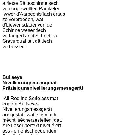
a rietse Säiteschinne sech
vun ongewollten Partikelen
iwwer d'Aarbechtsfläch eraus
ze verbreeden, wat
d'Liewensdauer vun de
Schinne wesentlech
verlängert an d'Schnëtt- a
Gravurqualitéit däitlech
verbessert.
B
ullseye
Nivellierungsmessgerät:
Präzisiounsnivellierungsmessgerät
All Redline Serie ass mat
engem Bullseye-
Nivelierungsmessgerät
ausgestatt, wat et einfach
mécht, sécherzestellen, datt
Äre Laser perfekt nivelléiert
ass - en entscheedenden