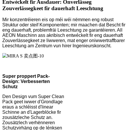
Entwéckelt fir Ausdauer: Onverlässeg
Zouverlässegkeet fir dauerhaft Leeschtung
Mir konzentréieren eis op méi wéi nëmmen eng robust
Struktur oder steif Komponenten; mir maachen dat Bescht fir
eng dauerhaft, problemfräi Leeschtung ze garantéieren. All
AEON Maschinn ass akribisch entwéckelt fir eng dauerhaft
Zouverlässegkeet ze liwweren, mat enger oniwwertraffbarer
Leeschtung am Zentrum vun hirer Ingenieurskonscht.
Super proppert Pack-
Design: Verbesserten
Schutz
Den Design vum Super Clean
Pack geet iwwer d'Grondlage
eraus a schléisst d'linear
Schinne an d'Lagerblöcke fir
zousätzleche Schutz an.
Zousätzlech verhënneren
Schutzvirhäng op de lénksen