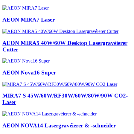
AEON MIRA7 Laser
AEON MIRA5 40W/60W Desktop Lasergravéierer
Cutter
AEON Nova16 Super
MIRA7 S 45W/60W/RF30W/60W/80W/90W CO2-
Laser
AEON NOVA14 Lasergravéierer & -schneider