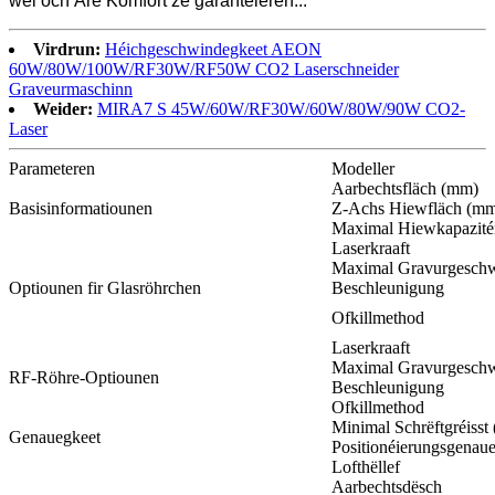
wéi och Äre Komfort ze garantéieren...
Virdrun:
Héichgeschwindegkeet AEON
60W/80W/100W/RF30W/RF50W CO2 Laserschneider
Graveurmaschinn
Weider:
MIRA7 S 45W/60W/RF30W/60W/80W/90W CO2-
Laser
Parameteren
Modeller
Aarbechtsfläch (mm)
Basisinformatiounen
Z-Achs Hiewfläch (m
Maximal Hiewkapazitéi
Laserkraaft
Maximal Gravurgeschw
Optiounen fir Glasröhrchen
Beschleunigung
Ofkillmethod
Laserkraaft
Maximal Gravurgeschw
RF-Röhre-Optiounen
Beschleunigung
Ofkillmethod
Minimal Schrëftgréisst
Genauegkeet
Positionéierungsgenau
Lofthëllef
Aarbechtsdësch