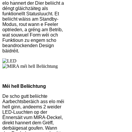
elo hannert der Dier beliicht a
déngt gläichzäiteg als
funktionellt Statusluucht. Et
beliicht wäiss am Standby-
Modus, rout wann e Feeler
optrieden, a gréng am Betrib,
wat souwuel Form wéi och
Funktioun zu engem scho
beandrockenden Design
bäidréit.
Méi hell Beliichtung
De scho gutt beliichte
Aarbechtsberäich ass elo méi
hell ginn, andeems 2 weider
LED-Luuchten op der
Ënnersäit vum MIRA-Deckel,
direkt hannert dem Grëff,
derbäigesat goufen. Wann