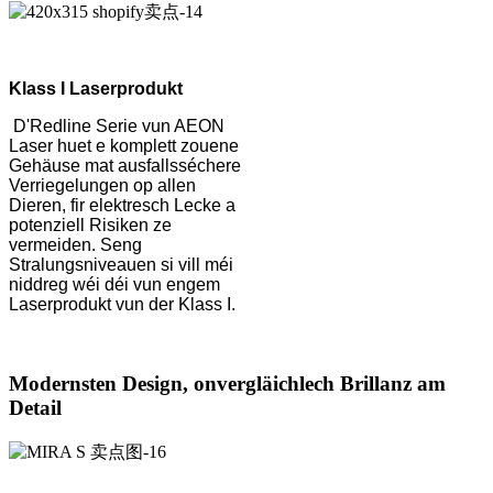
Klass I Laserprodukt
D'Redline Serie vun AEON
Laser huet e komplett zouene
Gehäuse mat ausfallsséchere
Verriegelungen op allen
Dieren, fir elektresch Lecke a
potenziell Risiken ze
vermeiden. Seng
Stralungsniveauen si vill méi
niddreg wéi déi vun engem
Laserprodukt vun der Klass I.
Modernsten Design, onvergläichlech Brillanz am
Detail