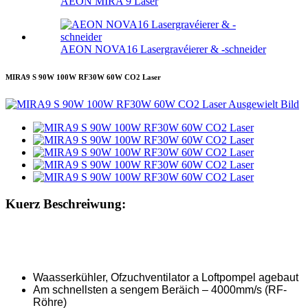
AEON MIRA 9 Laser
AEON NOVA16 Lasergravéierer & -schneider
MIRA9 S 90W 100W RF30W 60W CO2 Laser
Kuerz Beschreiwung:
Waasserkühler, Ofzuchventilator a Loftpompel agebaut
Am schnellsten a sengem Beräich – 4000mm/s (RF-
Röhre)