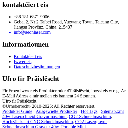
kontaktéiert eis
+86 181 6871 9006
Gebai 2, Nr 2 Taibei Road, Yuewang Town, Taicang City,
Jiangsu Provënz, China, 215437
info@aeonlaser.com
Informatiounen
Kontaktéiert eis
Iwwer eis
Dateschutzbestimmungen
Ufro fir Präislëscht
Fir Froen iwwer eis Produkter oder d'Präislëscht, loosst eis w.e.g. Är
E-Mail Adress a mir mellen eis bannent 24 Stonnen.
Ufro fir Präislëscht
©
Urheberrecht
- 2010-2025: All Rechter reservéiert.
Produkter Guide
-
Ausgewielte Produkter
-
Hot Tags
-
Sitemap.xml
40w Laserschneid-Gravurmaschinn
,
CO2-Schneidmaschinn
,
Hochzäitskaart CNC Schneidmaschinn
,
CO2 Lasergravur
Schneidmaschinn Graveur 40w
,
Portable Mini