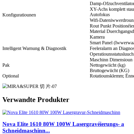
Damp-Ofzuchventilato
XY-Achs komplett stau
Autofokus
Konfiguratiounen
Wifi-Dateniwwerdroun
Rout Punkt Positionéie
Material Duerchgangsd
Kamera
Smart Panel (Iwwerwa
Intelligent Warnung & Diagnostik
Feeleralarm an Diagno
Operatiounsstatusluuch
Maschinn Dimensioun
Pak
Nettogewiicht (kg)
Bruttogewiicht (KG)
Optional
Rotatiounsklemm; Ënne
Verwandte Produkter
Nova Elite 1610 80W 100W Lasergravéierungs- a
Schneidmaschinn...