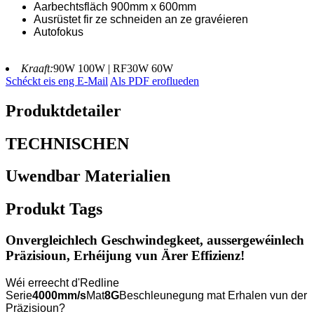
Aarbechtsfläch 900mm x 600mm
Ausrüstet fir ze schneiden an ze gravéieren
Autofokus
Kraaft:
90W 100W | RF30W 60W
Schéckt eis eng E-Mail
Als PDF eroflueden
Produktdetailer
TECHNISCHEN
Uwendbar Materialien
Produkt Tags
Onvergleichlech Geschwindegkeet, aussergewéinlech
Präzisioun, Erhéijung vun Ärer Effizienz!
Wéi erreecht d'Redline
Serie
4000mm/s
Mat
8G
Beschleunegung mat Erhalen vun der
Präzisioun?