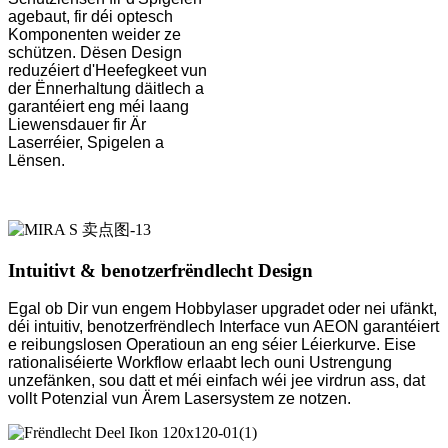
agebaut, fir déi optesch
Komponenten weider ze
schützen. Dësen Design
reduzéiert d'Heefegkeet vun
der Ënnerhaltung däitlech a
garantéiert eng méi laang
Liewensdauer fir Är
Laserréier, Spigelen a
Lënsen.
Intuitivt & benotzerfrëndlecht Design
Egal ob Dir vun engem Hobbylaser upgradet oder nei ufänkt,
déi intuitiv, benotzerfrëndlech Interface vun AEON garantéiert
e reibungslosen Operatioun an eng séier Léierkurve. Eise
rationaliséierte Workflow erlaabt Iech ouni Ustrengung
unzefänken, sou datt et méi einfach wéi jee virdrun ass, dat
vollt Potenzial vun Ärem Lasersystem ze notzen.