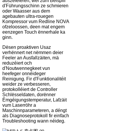
auszeféieren, wéi zum Beispill
d'Führungsschinn ze schmieren
oder Waasser aus dem
agebauten ultra-rouegen
Kompressor vum Redline NOVA
ofzeloossen, deen mat engem
eenzegen Touch ënnerhale ka
ginn.
Dësen proaktiven Usaz
verhënnert net nëmmen deier
Feeler an Ausfallzäiten, mä
reduzéiert och
d'Noutwennegkeet vun
heefeger onnéideger
Reinigung. Fir d'Funktionalitéit
weider ze verbesseren,
protokolléiert de Controller
Schlësseldaten, dorënner
Ëmgéigungstemperatur, Lafzäit
vum Laserröhr a
Maschinnparameteren, a déngt
als Diagnoseprotokoll fir einfach
Troubleshooting wann néideg.