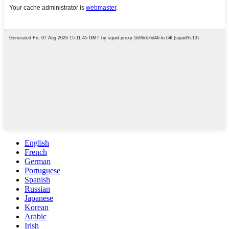
English
French
German
Portuguese
Spanish
Russian
Japanese
Korean
Arabic
Irish