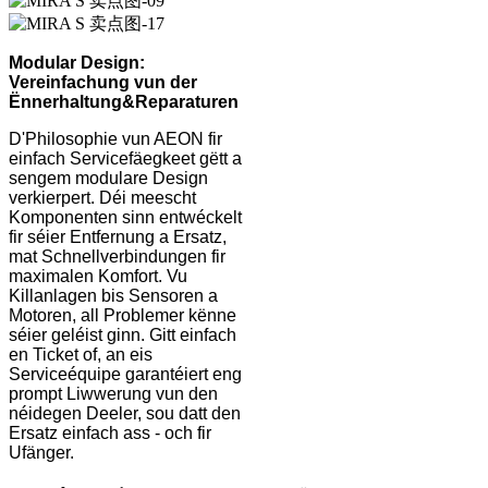
Modular Design:
Vereinfachung vun der
Ënnerhaltung
&
Reparaturen
D'Philosophie vun AEON fir
einfach Servicefäegkeet gëtt a
sengem modulare Design
verkierpert. Déi meescht
Komponenten sinn entwéckelt
fir séier Entfernung a Ersatz,
mat Schnellverbindungen fir
maximalen Komfort. Vu
Killanlagen bis Sensoren a
Motoren, all Problemer kënne
séier geléist ginn. Gitt einfach
en Ticket of, an eis
Serviceéquipe garantéiert eng
prompt Liwwerung vun den
néidegen Deeler, sou datt den
Ersatz einfach ass - och fir
Ufänger.