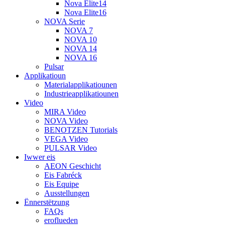
Nova Elite14
Nova Elite16
NOVA Serie
NOVA 7
NOVA 10
NOVA 14
NOVA 16
Pulsar
Applikatioun
Materialapplikatiounen
Industrieapplikatiounen
Video
MIRA Video
NOVA Video
BENOTZEN Tutorials
VEGA Video
PULSAR Video
Iwwer eis
AEON Geschicht
Eis Fabréck
Eis Equipe
Ausstellungen
Ënnerstëtzung
FAQs
eroflueden