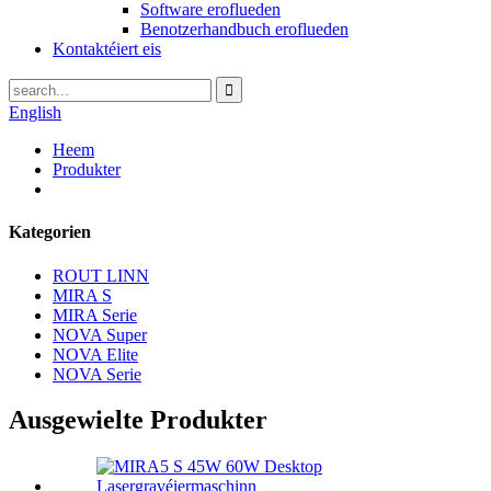
Software eroflueden
Benotzerhandbuch eroflueden
Kontaktéiert eis
English
Heem
Produkter
Kategorien
ROUT LINN
MIRA S
MIRA Serie
NOVA Super
NOVA Elite
NOVA Serie
Ausgewielte Produkter