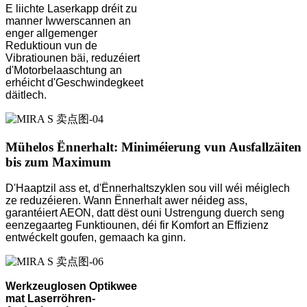
E liichte Laserkapp dréit zu
manner Iwwerscannen an
enger allgemenger
Reduktioun vun de
Vibratiounen bäi, reduzéiert
d'Motorbelaaschtung an
erhéicht d'Geschwindegkeet
däitlech.
Mühelos Ënnerhalt: Miniméierung vun Ausfallzäiten
bis zum Maximum
D'Haaptzil ass et, d'Ënnerhaltszyklen sou vill wéi méiglech
ze reduzéieren. Wann Ënnerhalt awer néideg ass,
garantéiert AEON, datt dëst ouni Ustrengung duerch seng
eenzegaarteg Funktiounen, déi fir Komfort an Effizienz
entwéckelt goufen, gemaach ka ginn.
Werkzeuglosen Optikwee
mat Laserröhren-