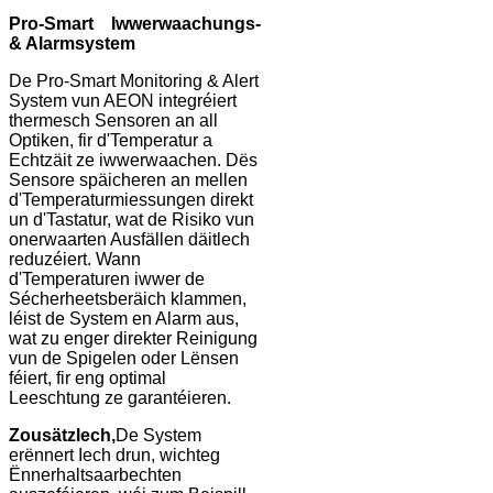
Pro-Smart Iwwerwaachungs-
& Alarmsystem
De Pro-Smart Monitoring & Alert
System vun AEON integréiert
thermesch Sensoren an all
Optiken, fir d'Temperatur a
Echtzäit ze iwwerwaachen. Dës
Sensore späicheren an mellen
d'Temperaturmiessungen direkt
un d'Tastatur, wat de Risiko vun
onerwaarten Ausfällen däitlech
reduzéiert. Wann
d'Temperaturen iwwer de
Sécherheetsberäich klammen,
léist de System en Alarm aus,
wat zu enger direkter Reinigung
vun de Spigelen oder Lënsen
féiert, fir eng optimal
Leeschtung ze garantéieren.
Zousätzlech,
De System
erënnert Iech drun, wichteg
Ënnerhaltsaarbechten