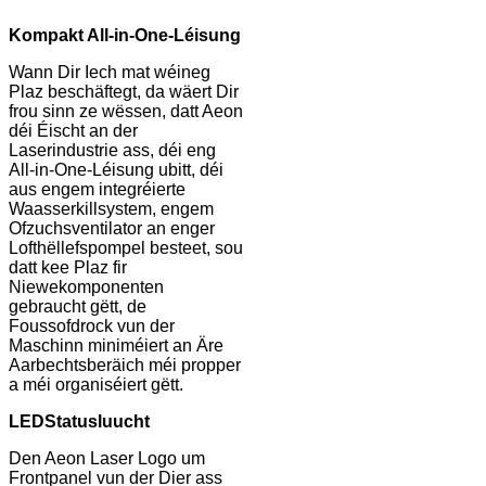
Kompakt All-in-One-Léisung
Wann Dir Iech mat wéineg
Plaz beschäftegt, da wäert Dir
frou sinn ze wëssen, datt Aeon
déi Éischt an der
Laserindustrie ass, déi eng
All-in-One-Léisung ubitt, déi
aus engem integréierte
Waasserkillsystem, engem
Ofzuchsventilator an enger
Lofthëllefspompel besteet, sou
datt kee Plaz fir
Niewekomponenten
gebraucht gëtt, de
Foussofdrock vun der
Maschinn miniméiert an Äre
Aarbechtsberäich méi propper
a méi organiséiert gëtt.
LED
Statusluucht
Den Aeon Laser Logo um
Frontpanel vun der Dier ass