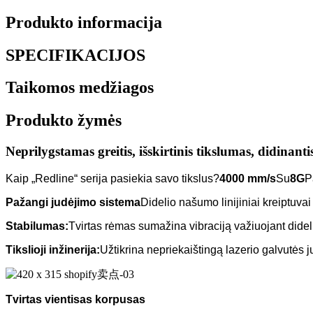
Produkto informacija
SPECIFIKACIJOS
Taikomos medžiagos
Produkto žymės
Neprilygstamas greitis, išskirtinis tikslumas, didinant
Kaip „Redline“ serija pasiekia savo tikslus?
4000 mm/s
Su
8G
P
Pažangi judėjimo sistema
Didelio našumo linijiniai kreiptuvai i
Stabilumas:
Tvirtas rėmas sumažina vibraciją važiuojant dideli
Tikslioji inžinerija:
Užtikrina nepriekaištingą lazerio galvutės 
Tvirtas vientisas korpusas