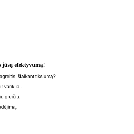
is jūsų efektyvumą!
agreitis išlaikant tikslumą?
r varikliai.
u greičiu.
judėjimą.