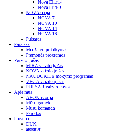
Nova Elite14
Nova Elite16
NOVA serija
NOVA 7
NOVA 10
NOVA 14
NOVA 16
Pulsaras
Paraiška
Medžiagų pritaikymas
Pramonės programos
Vaizdo įrašas
MIRA vaizdo įrašas
NOVA vaizdo įrašas
NAUDOKITE mokymo programas
VEGA vaizdo įrašas
PULSAR vaizdo įrašas
Apie mus
AEON istorija
Mūsų gamykla
Mūsų komanda
Parodos
Pagalba
DUK
atsisiųsti