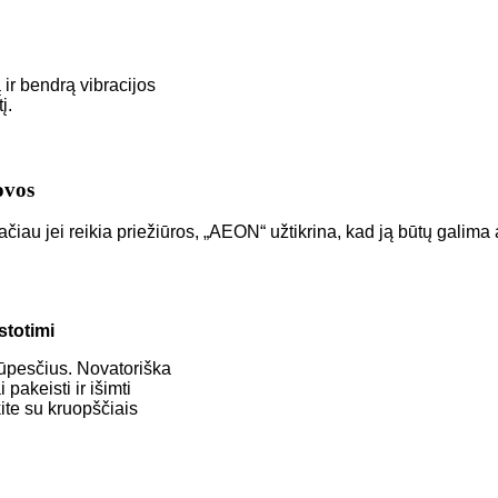
ir bendrą vibracijos
į.
ovos
ačiau jei reikia priežiūros, „AEON“ užtikrina, kad ją būtų galima 
stotimi
 rūpesčius. Novatoriška
pakeisti ir išimti
kite su kruopščiais