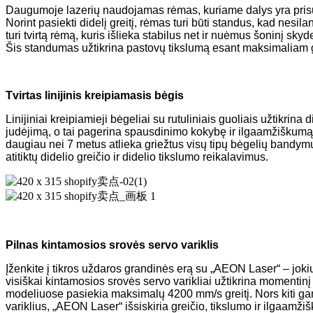
Daugumoje lazerių naudojamas rėmas, kuriame dalys yra pris
Norint pasiekti didelį greitį, rėmas turi būti standus, kad nesila
turi tvirtą rėmą, kuris išlieka stabilus net ir nuėmus šoninį skydel
Šis standumas užtikrina pastovų tikslumą esant maksimaliam g
Tvirtas linijinis kreipiamasis bėgis
Linijiniai kreipiamieji bėgeliai su rutuliniais guoliais užtikrina
judėjimą, o tai pagerina spausdinimo kokybę ir ilgaamžiškumą
daugiau nei 7 metus atlieka griežtus visų tipų bėgelių bandymu
atitiktų didelio greičio ir didelio tikslumo reikalavimus.
Pilnas kintamosios srovės servo variklis
Įženkite į tikros uždaros grandinės erą su „AEON Laser“ – jokių
visiškai kintamosios srovės servo varikliai užtikrina momentinį
modeliuose pasiekia maksimalų 4200 mm/s greitį. Nors kiti gam
variklius, „AEON Laser“ išsiskiria greičio, tikslumo ir ilgaamž