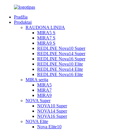
Pradžia
Produktai
RAUDONA LINIJA
MIRA5 S
MIRA7 S
MIRA9 S
REDLINE Nova10 Super
REDLINE Nova14 Super
REDLINE Nova16 Super
REDLINE Nova10 Elite
REDLINE Nova14 Elite
REDLINE Nova16 Elite
MIRA serija
MIRA5
MIRA7
MIRA9
NOVA Super
NOVA10 Super
NOVA14 Super
NOVA16 Super
NOVA Elite
Nova Elite10