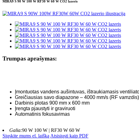
MIRA9 S 90 W 100 W RF30 W 60 W CO2 lazeris
Trumpas aprašymas:
Įmontuotas vandens aušintuvas, ištraukiamasis ventiliator
Greičiausias savo diapazone – 4000 mm/s (RF vamzdis)
Darbinis plotas 900 mm x 600 mm
Įrengta pjaustyti ir graviruoti
Automatinis fokusavimas
Galia:
90 W 100 W | RF30 W 60 W
Siųskite mums el. laišką
Atsisiųsti kaip PDF