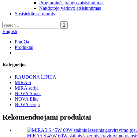
Programinės įrangos atsisiuntimas
Naudotojo vadovo atsisiuntimas
Susisiekite su mumis
English
Pradžia
Produktai
Kategorijos
RAUDONA LINIJA
MIRA S
MIRA serija
NOVA Super
NOVA Elite
NOVA serija
Rekomenduojami produktai
MIRA5 S 45W 60W stalinis lazerinis graviravimo pjaust