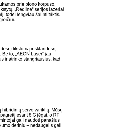
ukamos prie plono korpuso.
nkstytų. „Redline“ serijos lazeriai
į, todėl lengviau šalinti triktis.
reičiui.
 didesnį tikslumą ir sklandesnį
. Be to, „AEON Laser“ jau
s ir atrinko stangriausius, kad
 hibridinių servo variklių. Mūsų
 pagreitį esant 8 G jėgai, o RF
intojai gali naudoti panašius
iškumo deriniu – nedaugelis gali