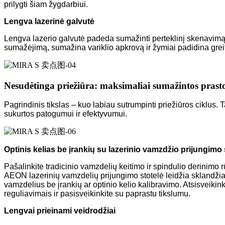
prilygti šiam žygdarbiui.
Lengva lazerinė galvutė
Lengva lazerio galvutė padeda sumažinti perteklinį skenavimą 
sumažėjimą, sumažina variklio apkrovą ir žymiai padidina greit
Nesudėtinga priežiūra: maksimaliai sumažintos prast
Pagrindinis tikslas – kuo labiau sutrumpinti priežiūros ciklus. T
sukurtos patogumui ir efektyvumui.
Optinis kelias be įrankių su lazerinio vamzdžio prijungimo 
Pašalinkite tradicinio vamzdelių keitimo ir spindulio derinimo
AEON lazerinių vamzdelių prijungimo stotelė leidžia sklandžiai 
vamzdelius be įrankių ar optinio kelio kalibravimo. Atsisveikin
reguliavimais ir pasisveikinkite su paprastu tikslumu.
Lengvai prieinami veidrodžiai