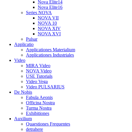
Nova Elite14
Nova Elite16
Series NOVA
NOVA VII
NOVA 10
NOVA XIV
NOVA XVI
Pulsar
Applicatio
Applicationes Materialium
Applicationes Industriales
Video
MIRA Video
NOVA Video
USE Tutorials
Video Vega
Video PULSARIUS
De Nobis
Fabula Aeonis
Officina Nostra
Turma Nostra
Exhibitiones
Auxilium
Quaestiones Frequentes
detrahere