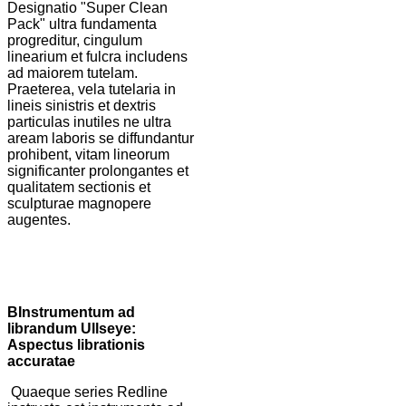
Designatio "Super Clean
Pack" ultra fundamenta
progreditur, cingulum
linearium et fulcra includens
ad maiorem tutelam.
Praeterea, vela tutelaria in
lineis sinistris et dextris
particulas inutiles ne ultra
aream laboris se diffundantur
prohibent, vitam lineorum
significanter prolongantes et
qualitatem sectionis et
sculpturae magnopere
augentes.
B
Instrumentum ad
librandum Ullseye:
Aspectus librationis
accuratae
Quaeque series Redline