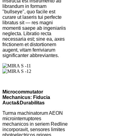
instructa est instrumento ad
librandum in formam
"bullseye", quo facile est
curare ut laseris tui perfecte
libratus sit — res magni
momenti saepe ab ingeniariis
neglecta. Libratio recta
necessaria est; sine ea, axes
frictionem et distortionem
augent, vitam ferriviarum
significanter abbreviantes.
Microcommutator
Mechanicus: Fiducia
Aucta
&
Durabilitas
Turma machinatorum AEON
microinterruptores
mechanicos in seriem Redline
incorporavit, sensores limites
photoelectricos priores