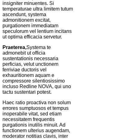
insigniter minuentes. Si
temperaturae ultra limitem tutum
ascendunt, systema
admonitionem excitat,
purgationem immediatam
speculorum vel lentium incitans
ut optima efficacia servetur.
Praeterea,
Systema te
admonebit ut officia
sustentationis necessaria
perficias, velut unctionem
ferriviae ductoris vel
exhauritionem aquam e
compressore silentiosissimo
incluso Redline NOVA, qui uno
tactu sustentari potest.
Haec ratio proactiva non solum
errores sumptuosos et tempus
inoperabile vitat, sed etiam
necessitatem frequentis
purgationis inutilis minuit. Ad
functionem ulterius augendam,
moderator notitias clavis, inter