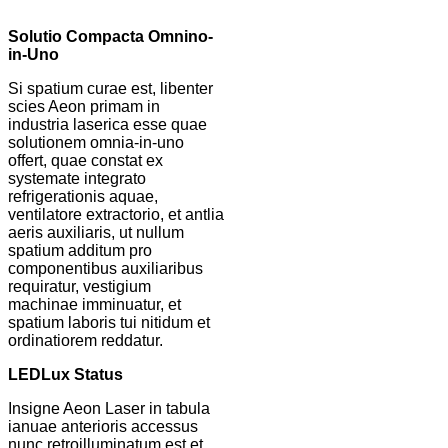
Solutio Compacta Omnino-
in-Uno
Si spatium curae est, libenter
scies Aeon primam in
industria laserica esse quae
solutionem omnia-in-uno
offert, quae constat ex
systemate integrato
refrigerationis aquae,
ventilatore extractorio, et antlia
aeris auxiliaris, ut nullum
spatium additum pro
componentibus auxiliaribus
requiratur, vestigium
machinae imminuatur, et
spatium laboris tui nitidum et
ordinatiorem reddatur.
LED
Lux Status
Insigne Aeon Laser in tabula
ianuae anterioris accessus
nunc retroilluminatum est et