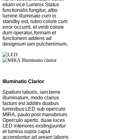
etiam vice Luminis Status
functionalis fungitur, albo
lumine illuminato cum in
standby est, rubro colore cum
error occurrit, et viridi colore
dum operatur, formam et
functionem addens ad
designium iam pulcherrimum.
Illuminatio Clarior
Spatium laboris, iam bene
illuminatum, modo clarius
factum est additis duabus
luminibus LED sub operculo
MIRA, paulo post manubrium.
Operculo aperto, duae luces
LED interiores exstinguuntur
et lumina supra caput
accenduntur ad aream laboris