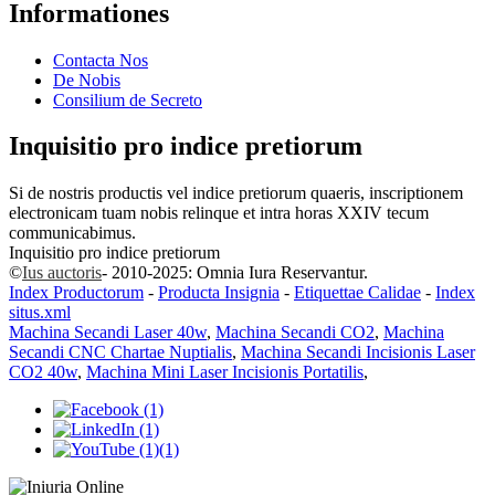
Informationes
Contacta Nos
De Nobis
Consilium de Secreto
Inquisitio pro indice pretiorum
Si de nostris productis vel indice pretiorum quaeris, inscriptionem
electronicam tuam nobis relinque et intra horas XXIV tecum
communicabimus.
Inquisitio pro indice pretiorum
©
Ius auctoris
- 2010-2025: Omnia Iura Reservantur.
Index Productorum
-
Producta Insignia
-
Etiquettae Calidae
-
Index
situs.xml
Machina Secandi Laser 40w
,
Machina Secandi CO2
,
Machina
Secandi CNC Chartae Nuptialis
,
Machina Secandi Incisionis Laser
CO2 40w
,
Machina Mini Laser Incisionis Portatilis
,