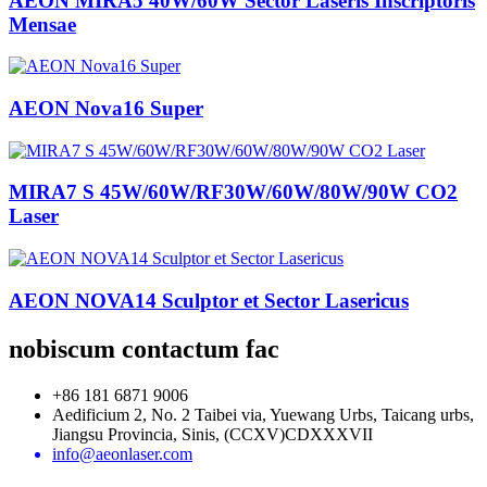
AEON MIRA5 40W/60W Sector Laseris Inscriptoris
Mensae
AEON Nova16 Super
MIRA7 S 45W/60W/RF30W/60W/80W/90W CO2
Laser
AEON NOVA14 Sculptor et Sector Lasericus
nobiscum contactum fac
+86 181 6871 9006
Aedificium 2, No. 2 Taibei via, Yuewang Urbs, Taicang urbs,
Jiangsu Provincia, Sinis, (CCXV)CDXXXVII
info@aeonlaser.com