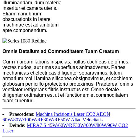
illuminandam, dum materia
inseritur et camera uteris.
Etiam manubrium
obscurationis in latere
machinae est ad ambitum
apte componendum.
Omnis Detalium ad Commoditatem Tuam Creatum
Cum in aream laboris inspicias, nullas cochleas deformes,
vectes nudos, aut rimas superfluas animadvertes. Partes
mechanicas et electricas diligenter separavimus, totum
armarium molli lamina siliconea obsignavimus, et cochleam
globosam penicillo protectorio proteximus. Praeterea, omnis
ventilator refrigerans filtris instructus est. Omne detale
diligenter ordinatum est ut et functionem et commoditatem
tuam curentur...
Praecedens:
Machina Incisionis Laser CO2 AEON
60W/80W/100W/RF30W/RF50W Altae Velocitatis
Deinde:
MIRA7 S 45W/60W/RF30W/60W/80W/90W CO2
Laser