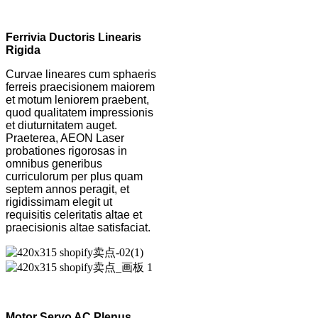
Ferrivia Ductoris Linearis
Rigida
Curvae lineares cum sphaeris
ferreis praecisionem maiorem
et motum leniorem praebent,
quod qualitatem impressionis
et diuturnitatem auget.
Praeterea, AEON Laser
probationes rigorosas in
omnibus generibus
curriculorum per plus quam
septem annos peragit, et
rigidissimam elegit ut
requisitis celeritatis altae et
praecisionis altae satisfaciat.
Motor Servo AC Plenus