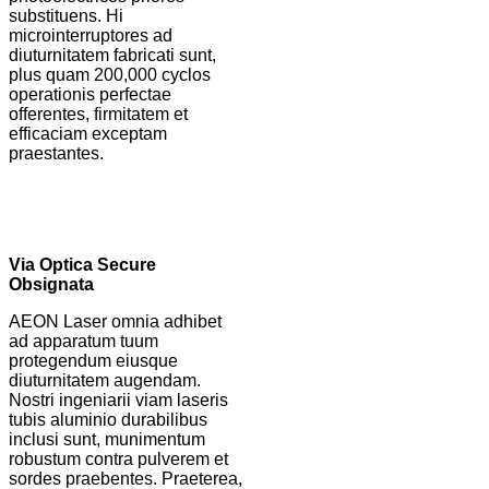
substituens. Hi
microinterruptores ad
diuturnitatem fabricati sunt,
plus quam 200,000 cyclos
operationis perfectae
offerentes, firmitatem et
efficaciam exceptam
praestantes.
Via Optica Secure
Obsignata
AEON Laser omnia adhibet
ad apparatum tuum
protegendum eiusque
diuturnitatem augendam.
Nostri ingeniarii viam laseris
tubis aluminio durabilibus
inclusi sunt, munimentum
robustum contra pulverem et
sordes praebentes. Praeterea,