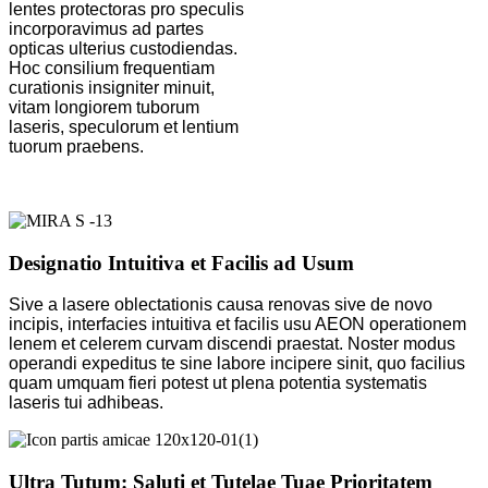
lentes protectoras pro speculis
incorporavimus ad partes
opticas ulterius custodiendas.
Hoc consilium frequentiam
curationis insigniter minuit,
vitam longiorem tuborum
laseris, speculorum et lentium
tuorum praebens.
Designatio Intuitiva et Facilis ad Usum
Sive a lasere oblectationis causa renovas sive de novo
incipis, interfacies intuitiva et facilis usu AEON operationem
lenem et celerem curvam discendi praestat. Noster modus
operandi expeditus te sine labore incipere sinit, quo facilius
quam umquam fieri potest ut plena potentia systematis
laseris tui adhibeas.
Ultra Tutum: Saluti et Tutelae Tuae Prioritatem