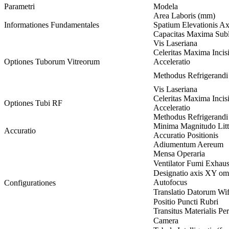
Parametri
Modela
Area Laboris (mm)
Informationes Fundamentales
Spatium Elevationis A
Capacitas Maxima Sub
Vis Laseriana
Celeritas Maxima Incis
Optiones Tuborum Vitreorum
Acceleratio
Methodus Refrigerandi
Vis Laseriana
Celeritas Maxima Incis
Optiones Tubi RF
Acceleratio
Methodus Refrigerandi
Minima Magnitudo Lit
Accuratio
Accuratio Positionis
Adiumentum Aereum
Mensa Operaria
Ventilator Fumi Exhaus
Designatio axis XY om
Autofocus
Configurationes
Translatio Datorum Wif
Positio Puncti Rubri
Transitus Materialis Pe
Camera