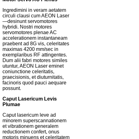
Ingredimini in veram aetatem
circuli clausi cum AEON Laser
—desinunt servomotores
hybridi. Nostri motores
servomotores plenae AC
accelerationem instantaneam
praebent ad 8G vis, celeritates
maximas 4200 mm/sec in
exemplaribus RF attingentes.
Dum alii fabri motores similes
utuntur, AEON Laser eminet
coniunctione celeritatis,
praecisionis, et diuturnitatis,
facinoris quod pauci aequare
possunt.
Caput Lasericum Levis
Plumae
Caput lasericum leve ad
minorem superscannationem
et vibrationem generalem
reductionem confert, onus
motoris minuens et celeritatem