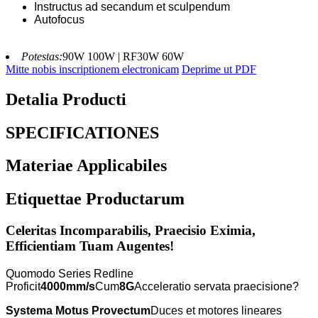
Instructus ad secandum et sculpendum
Autofocus
Potestas:
90W 100W | RF30W 60W
Mitte nobis inscriptionem electronicam
Deprime ut PDF
Detalia Producti
SPECIFICATIONES
Materiae Applicabiles
Etiquettae Productarum
Celeritas Incomparabilis, Praecisio Eximia,
Efficientiam Tuam Augentes!
Quomodo Series Redline
Proficit
4000mm/s
Cum
8G
Acceleratio servata praecisione?
Systema Motus Provectum
Duces et motores lineares