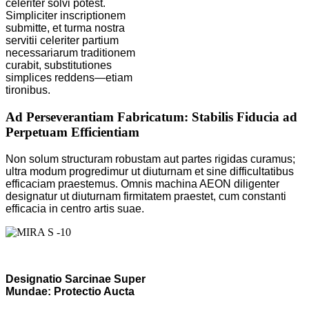
celeriter solvi potest.
Simpliciter inscriptionem
submitte, et turma nostra
servitii celeriter partium
necessariarum traditionem
curabit, substitutiones
simplices reddens—etiam
tironibus.
Ad Perseverantiam Fabricatum: Stabilis Fiducia ad
Perpetuam Efficientiam
Non solum structuram robustam aut partes rigidas curamus;
ultra modum progredimur ut diuturnam et sine difficultatibus
efficaciam praestemus. Omnis machina AEON diligenter
designatur ut diuturnam firmitatem praestet, cum constanti
efficacia in centro artis suae.
Designatio Sarcinae Super
Mundae: Protectio Aucta