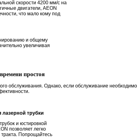
альной скорости 4200 мм/с на
огичные двигатели, AEON
ечности, что мало кому под
анированию и общему
начительно увеличивая
времени простоя
ого обслуживания. Однако, если обслуживание необходимо,
фективности.
я лазерной трубки
 трубок и юстировкой
EON позволяет легко
о тракта. Попрощайтесь