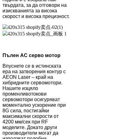
твърдата, за да отговори на
изискванията за висока
скорост и висока прецизност.
Пълен AC серво мотор
Впуснете се в истинската
ера на затворения контур с
AEON Laser – край на
хибридните сервомотори.
Нашите изцяло
променливотокови
сервомотори осигуряват
моментално ускорение при
8G сила, постигайки
максимални скорости от
4200 мм/сек при RF
моделите. Докато други
производители могат да
използват подобни