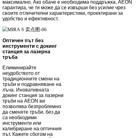
максимално. Ако обаче е необходима поддръжка, AEON
гарантира, че тя може да се извърши без усилие чрез
своите отличителни характеристики, проектирани за
удобство и ефективност.
Оптичен път без
инструменти с докинг
станция за лазерна
тръба
Елиминирайте
неудобството от
традиционните смени на
тръби и подравняване на
лъча. Иновативната
докинг станция за лазерни
тръби на AEON ви
позволява безпроблемно
да сменяте тръби, без да
са необходими
инструменти или
калибриране на оптичния
път. Кажете сбогом на