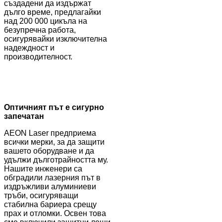
създадени да издържат
дълго време, предлагайки
над 200 000 цикъла на
безупречна работа,
осигурявайки изключителна
надеждност и
производителност.
Оптичният път е сигурно
запечатан
AEON Laser предприема
всички мерки, за да защити
вашето оборудване и да
удължи дълготрайността му.
Нашите инженери са
обградили лазерния път в
издръжливи алуминиеви
тръби, осигуряващи
стабилна бариера срещу
прах и отломки. Освен това