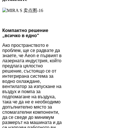
Компактно решение
„всичко в едно“
Ако пространството е
проблем, ще се радвате да
знаете, че Aeon е първият в
лазерната индустрия, който
предлага цялостно
решение, състоящо се от
интегрирана система за
водно охлаждане,
вентилатор за изпускане на
въздух и помпа за
подпомагане на въздуха,
така че да не е необходимо
допълнително място за
спомагателни компоненти,
да се сведе до минимум
размерът на машината и да
се направи работното ви