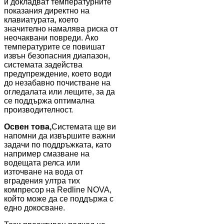
и докладват температурните
показания директно на
клавиатурата, което
значително намалява риска от
неочаквани повреди. Ако
температурите се повишат
извън безопасния диапазон,
системата задейства
предупреждение, което води
до незабавно почистване на
огледалата или лещите, за да
се поддържа оптимална
производителност.
Освен това,
Системата ще ви
напомни да извършите важни
задачи по поддръжката, като
например смазване на
водещата релса или
източване на вода от
вградения ултра тих
компресор на Redline NOVA,
който може да се поддържа с
едно докосване.