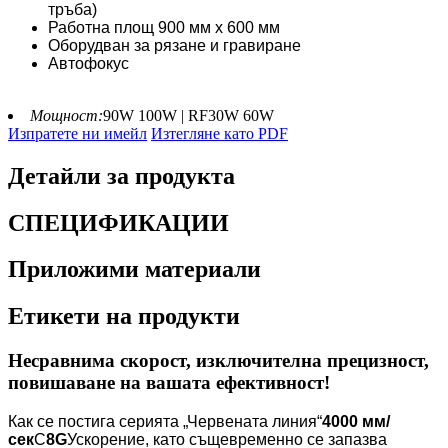
тръба)
Работна площ 900 мм x 600 мм
Оборудван за рязане и гравиране
Автофокус
Мощност:
90W 100W | RF30W 60W
Изпратете ни имейл
Изтегляне като PDF
Детайли за продукта
СПЕЦИФИКАЦИИ
Приложими материали
Етикети на продукти
Несравнима скорост, изключителна прецизност,
повишаване на вашата ефективност!
Как се постига серията „Червената линия“
4000 мм/
сек
С
8G
Ускорение, като същевременно се запазва