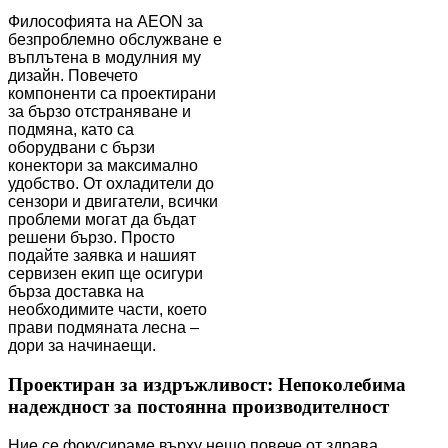
Философията на AEON за
безпроблемно обслужване е
въплътена в модулния му
дизайн. Повечето
компоненти са проектирани
за бързо отстраняване и
подмяна, като са
оборудвани с бързи
конектори за максимално
удобство. От охладители до
сензори и двигатели, всички
проблеми могат да бъдат
решени бързо. Просто
подайте заявка и нашият
сервизен екип ще осигури
бърза доставка на
необходимите части, което
прави подмяната лесна –
дори за начинаещи.
Проектиран за издръжливост: Непоколебима
надеждност за постоянна производителност
Ние се фокусираме върху нещо повече от здрава