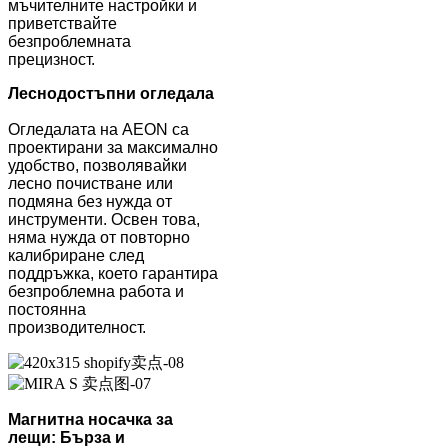
мъчителните настройки и
приветствайте
безпроблемната
прецизност.
Леснодостъпни огледала
Огледалата на AEON са
проектирани за максимално
удобство, позволявайки
лесно почистване или
подмяна без нужда от
инструменти. Освен това,
няма нужда от повторно
калибриране след
поддръжка, което гарантира
безпроблемна работа и
постоянна
производителност.
Магнитна носачка за
лещи: Бърза и