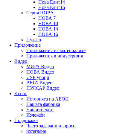
Нова Елит14
Нова Елит16
Серия НОВА
НОВА 7
НОВА 10
НОВА 14
НОВА 16
Пулсар
Приложение
Приложения на материалите
Приложения в индустрията
Видео
МИРА Видео
НОВА Видео
USE уроци
ВЕГА Видео
ПУЛСАР Видео
За нас
Историята на АЕОН
Нашата фабрика
Нашият екип
Изложби
Поддръжка
Често задавани въпроси
изтегляне