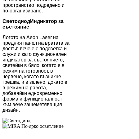
пространство подредено и
по-организирано.
Светодиод
Индикатор за
състояние
Логото на Aeon Laser на
предния панел на вратата за
достъп вече е с подсветка и
служи и като функционален
индикатор за състоянието,
светейки в бяло, когато е в
режим на готовност, в
червено, когато възникне
грешка, и в зелено, докато е
в режим на работа,
добавяйки едновременно
форма и функционалност
към вече зашеметяващия
дизайн.