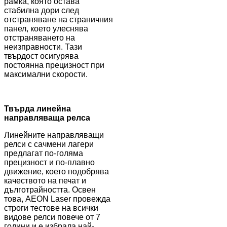
рамка, която остава
стабилна дори след
отстраняване на страничния
панел, което улеснява
отстраняването на
неизправности. Тази
твърдост осигурява
постоянна прецизност при
максимални скорости.
Твърда линейна
направляваща релса
Линейните направляващи
релси с сачмени лагери
предлагат по-голяма
прецизност и по-плавно
движение, което подобрява
качеството на печат и
дълготрайността. Освен
това, AEON Laser провежда
строги тестове на всички
видове релси повече от 7
години и е избрала най-