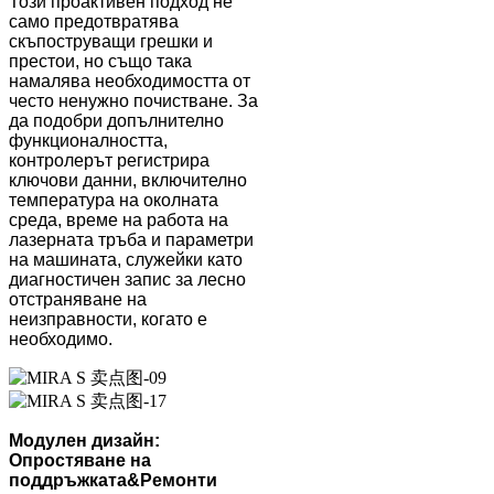
Този проактивен подход не
само предотвратява
скъпоструващи грешки и
престои, но също така
намалява необходимостта от
често ненужно почистване. За
да подобри допълнително
функционалността,
контролерът регистрира
ключови данни, включително
температура на околната
среда, време на работа на
лазерната тръба и параметри
на машината, служейки като
диагностичен запис за лесно
отстраняване на
неизправности, когато е
необходимо.
Модулен дизайн:
Опростяване на
поддръжката
&
Ремонти