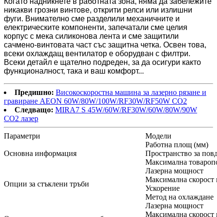
Когато надникнете в работната зона, няма да забележите
никакви грозни винтове, открити релси или излишни
фуги. Внимателно сме разделили механичните и
електрическите компоненти, запечатали сме целия
корпус с мека силиконова лента и сме защитили
сачмено-винтовата част със защитна четка. Освен това,
всеки охлаждащ вентилатор е оборудван с филтри.
Всеки детайл е щателно подреден, за да осигури както
функционалност, така и ваш комфорт...
Предишно:
Високоскоростна машина за лазерно рязане и
гравиране AEON 60W/80W/100W/RF30W/RF50W CO2
Следващо:
MIRA7 S 45W/60W/RF30W/60W/80W/90W
CO2 лазер
Параметри
Модели
Работна площ (мм)
Основна информация
Пространство за повд
Максимална товаропо
Лазерна мощност
Максимална скорост 
Опции за стъклени тръби
Ускорение
Метод на охлаждане
Лазерна мощност
Максимална скорост 