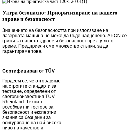
Ултра безопасно: Приоритизиране на вашето
здраве и безопасност
Значението на безопасността при използване на
лазерната машина не може да бъде надценено. AEON се
грижи за вашето здраве и безопасност през цялото
време. Предприели сме множество стъпки, за да
гарантираме това.
Сертифициран от TÜV
Гордеем се, че отговаряме
на строгите стандарти за
тестване, определени от
световноизвестния TÜV
Rheinland. Техните
всеобхватни тестове за
безопасност и експертни
знания са безценни за
осигуряване на най-високо
ниво на качество и