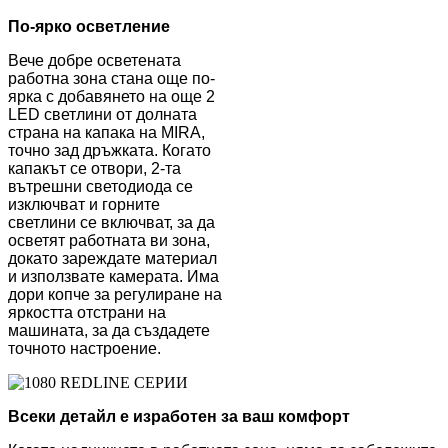
По-ярко осветление
Вече добре осветената
работна зона стана още по-
ярка с добавянето на още 2
LED светлини от долната
страна на капака на MIRA,
точно зад дръжката. Когато
капакът се отвори, 2-та
вътрешни светодиода се
изключват и горните
светлини се включват, за да
осветят работната ви зона,
докато зареждате материал
и използвате камерата. Има
дори копче за регулиране на
яркостта отстрани на
машината, за да създадете
точното настроение.
Всеки детайл е изработен за ваш комфорт