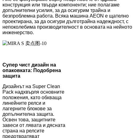
конструкция или твърди компоненти; ние полагаме
допълнителни усилия, за да осигурим трайна и
безпроблемна работа. Всяка машина AEON е щателно
проектирана, за да осигури дълготрайна надеждност, с
непоколебима производителност в основата на нейното
инженерство.
Супер чист дизайн на
опаковката: Подобрена
защита
Дизайнът на Super Clean
Pack надхвърля основните
положения, като обхваща
линейните релси и
лагерните блокове за
допълнителна защита.
Освен това, защитните
завеси от лявата и дясната
страна на релсите
предотвратяват