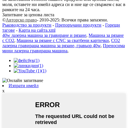
моля, оставете ни имейл адреса си и ние ще се свържем с вас в
рамките на 24 часа.
Запитване за ценова листа
©
Авторско право
- 2010-2025: Всички права запазени.
Ръководство за продукти
-
Препоръчани продукти
-
Горещи
тагове
-
Карта на сайта.xml
40w лазерна машина за гравиране и рязане
,
Машина за рязане
с CO2
,
Машина за рязане с CNC за сватбени картички
,
CO2
лазерна гравираща машина за рязане, гравьор 40w
,
Преносима
мини лазерна гравираща машина
,
Изпрати имейл
x