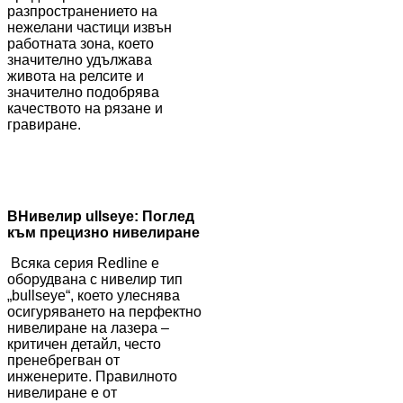
разпространението на
нежелани частици извън
работната зона, което
значително удължава
живота на релсите и
значително подобрява
качеството на рязане и
гравиране.
B
Нивелир ullseye: Поглед
към прецизно нивелиране
Всяка серия Redline е
оборудвана с нивелир тип
„bullseye“, което улеснява
осигуряването на перфектно
нивелиране на лазера –
критичен детайл, често
пренебрегван от
инженерите. Правилното
нивелиране е от