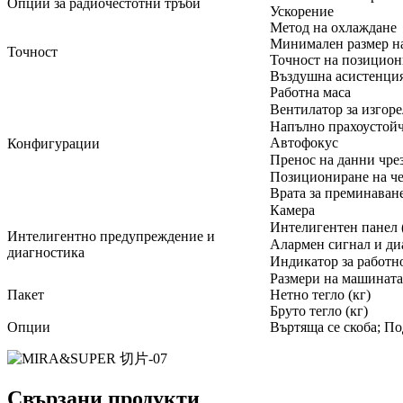
Опции за радиочестотни тръби
Ускорение
Метод на охлаждане
Минимален размер на
Точност
Точност на позицио
Въздушна асистенци
Работна маса
Вентилатор за изгоре
Напълно прахоустойч
Автофокус
Конфигурации
Пренос на данни чрез
Позициониране на че
Врата за преминаван
Камера
Интелигентен панел 
Интелигентно предупреждение и
Алармен сигнал и ди
диагностика
Индикатор за работн
Размери на машината
Пакет
Нетно тегло (кг)
Бруто тегло (кг)
Опции
Въртяща се скоба; По
Свързани продукти