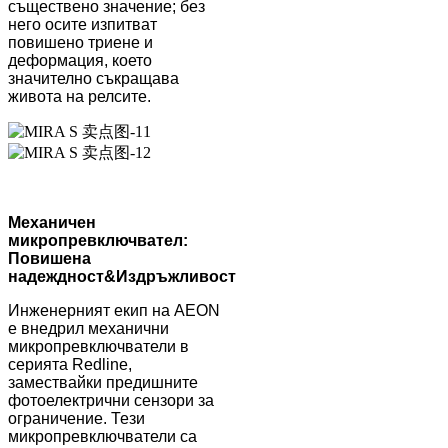
съществено значение; без
него осите изпитват
повишено триене и
деформация, което
значително съкращава
живота на релсите.
Механичен
микропревключвател:
Повишена
надеждност
&
Издръжливост
Инженерният екип на AEON
е внедрил механични
микропревключватели в
серията Redline,
замествайки предишните
фотоелектрични сензори за
ограничение. Тези
микропревключватели са