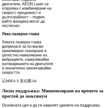
двигатели, AEON Laser се
откроява с комбиниране на
скорост, прецизност и
дълготрайност – подвиг,
който малцина могат да
постигнат.
Лека лазерна глава
Леката лазерна глава
допринася за по-малко
прекомерно сканиране и
цялостно намаляване на
вибрациите, намалявайки
натоварването на двигателя
и значително увеличавайки
скоростта.
Лесна поддръжка: Минимизиране на времето за
престой до максимум
Основната цел е да се намалят циклите на поддръжка