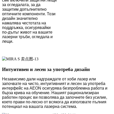
сме включили защитни лещи
за огледалата, за да
защитим допълнително
оптичните компоненти. Този
дизайн значително
намалява честотата на
поддръжка, осигурявайки
по-дълъг живот на вашите
лазерни тръби, огледала и
лещи.
Интуитивен и лесен за употреба дизайн
Независимо дали надграждате от хоби лазер или
започвате на чисто, интуитивният и лесен за употреба
интерфейс на AEON осигурява безпроблемна работа и
бърза крива на обучение. Нашият рационализиран
работен процес ви позволява да започнете без усилие,
което прави по-лесно от всякога да използвате пълния
потенциал на вашата лазерна система.