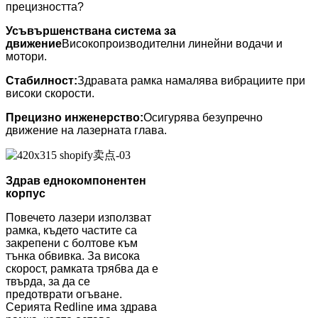
прецизността?
Усъвършенствана система за
движение
Високопроизводителни линейни водачи и
мотори.
Стабилност:
Здравата рамка намалява вибрациите при
високи скорости.
Прецизно инженерство:
Осигурява безупречно
движение на лазерната глава.
Здрав еднокомпонентен
корпус
Повечето лазери използват
рамка, където частите са
закрепени с болтове към
тънка обвивка. За висока
скорост, рамката трябва да е
твърда, за да се
предотврати огъване.
Серията Redline има здрава