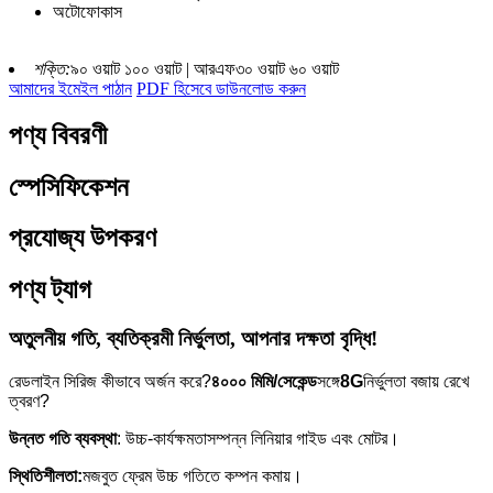
অটোফোকাস
শক্তি:
৯০ ওয়াট ১০০ ওয়াট | আরএফ৩০ ওয়াট ৬০ ওয়াট
আমাদের ইমেইল পাঠান
PDF হিসেবে ডাউনলোড করুন
পণ্য বিবরণী
স্পেসিফিকেশন
প্রযোজ্য উপকরণ
পণ্য ট্যাগ
অতুলনীয় গতি, ব্যতিক্রমী নির্ভুলতা, আপনার দক্ষতা বৃদ্ধি!
রেডলাইন সিরিজ কীভাবে অর্জন করে?
৪০০০ মিমি/সেকেন্ড
সঙ্গে
8G
নির্ভুলতা বজায় রেখে
ত্বরণ?
উন্নত গতি ব্যবস্থা
: উচ্চ-কার্যক্ষমতাসম্পন্ন লিনিয়ার গাইড এবং মোটর।
স্থিতিশীলতা:
মজবুত ফ্রেম উচ্চ গতিতে কম্পন কমায়।