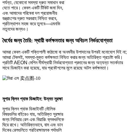
পর্যন্ত, যেকোনো সমস্যা দ্রুত সমাধান করা
যেতে পারে। কেবল একটি টিকিট জমা দিন,
এবং আমাদের পরিষেবা দল প্রয়োজনীয়
যন্ত্রাংশের দ্রুত সরবরাহ নিশ্চিত করবে,
প্রতিস্থাপন সহজ করে তুলবে—এমনকি
নতুনদের জন্যও।
ধৈর্যের জন্য তৈরি: স্থায়ী কর্মক্ষমতার জন্য অবিচল নির্ভরযোগ্যতা
আমরা কেবল একটি শক্তিশালী কাঠামো বা অনমনীয় উপাদানের উপরই মনোযোগ দিই না;
আমরা টেকসই, সমস্যা-মুক্ত কর্মক্ষমতা নিশ্চিত করার জন্য অতিরিক্ত প্রচেষ্টা করি।
প্রতিটি AEON মেশিন দীর্ঘস্থায়ী নির্ভরযোগ্যতা প্রদানের জন্য অত্যন্ত সতর্কতার
সাথে ডিজাইন করা হয়েছে, যার প্রকৌশলের মূলে রয়েছে অটল কর্মক্ষমতা।
সুপার ক্লিন প্যাক ডিজাইন: উন্নত সুরক্ষা
সুপার ক্লিন প্যাক ডিজাইনটি মৌলিক
বিষয়গুলির বাইরেও যায়, অতিরিক্ত সুরক্ষার
জন্য লিনিয়ার রেল এবং বিয়ারিং ব্লকগুলিকে
ঘিরে রাখে। অতিরিক্তভাবে, বাম এবং ডান
দিকের রেলগুলিতে প্রতিরক্ষামূলক পর্দাগুলি