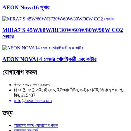
AEON Nova16 সুপার
MIRA7 S 45W/60W/RF30W/60W/80W/90W CO2
লেজার
AEON NOVA14 লেজার খোদাইকারী এবং কাটার
যোগাযোগ করুন
+৮৬ ১৮১ ৬৮৭১ ৯০০৬
বিল্ডিং 2, নং 2 তাইবেই রোড, ইউওয়াং টাউন, তাইকাং সিটি, জিয়াংসু প্রদেশ,
চীন, 215437
info@aeonlaser.com
তথ্য
আমাদের সাথে যোগাযোগ করুন
আমাদের সম্পর্কে