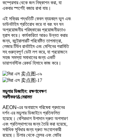
কম্প্রেসার থেকে জল নিষ্কাশন করা, যা
একবার স্পর্শেই বজায় রাখা যায়।
এই সক্রিয় পদ্ধতিটি কেবল ব্যয়বহুল ভুল এবং
ডাউনটাইম প্রতিরোধ করে না বরং ঘন ঘন
অপ্রয়োজনীয় পরিষ্কারের প্রয়োজনীয়তাও
হ্রাস করে। কার্যকারিতা আরও উন্নত করার
জন্য, কন্ট্রোলারটি পরিবেষ্টিত তাপমাত্রা,
লেজার টিউব রানটাইম এবং মেশিনের পরামিতি
সহ গুরুত্বপূর্ণ ডেটা লগ করে, যা প্রয়োজনে
সহজ সমস্যা সমাধানের জন্য একটি
ডায়াগনস্টিক রেকর্ড হিসাবে কাজ করে।
মডুলার ডিজাইন: রক্ষণাবেক্ষণ
সরলীকরণ
&
মেরামত
AEON-এর অনায়াসে পরিষেবা প্রদানের
দর্শন এর মডুলার ডিজাইনে প্রতিফলিত
হয়েছে। বেশিরভাগ উপাদান দ্রুত অপসারণ
এবং প্রতিস্থাপনের জন্য তৈরি করা হয়েছে,
সর্বাধিক সুবিধার জন্য দ্রুত সংযোগকারী
রয়েছে। চিলার থেকে সেন্সর এবং মোটর