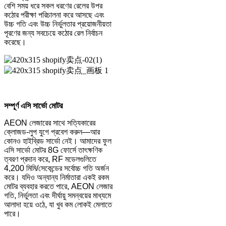
বেশি সময় ধরে সকল ধরণের রেলের উপর
কঠোর পরীক্ষা পরিচালনা করে আসছে এবং
উচ্চ গতি এবং উচ্চ নির্ভুলতার প্রয়োজনীয়তা
পূরণের জন্য সবচেয়ে কঠোর রেল নির্বাচন
করেছে।
সম্পূর্ণ এসি সার্ভো মোটর
AEON লেজারের সাথে সত্যিকারের
ক্লোজড-লুপ যুগে প্রবেশ করুন—আর
কোনও হাইব্রিড সার্ভো নেই। আমাদের ফুল
এসি সার্ভো মোটর 8G ফোর্সে তাৎক্ষণিক
ত্বরণ প্রদান করে, RF মডেলগুলিতে
4,200 মিমি/সেকেন্ডের সর্বোচ্চ গতি অর্জন
করে। যদিও অন্যান্য নির্মাতারা একই রকম
মোটর ব্যবহার করতে পারে, AEON লেজার
গতি, নির্ভুলতা এবং দীর্ঘায়ু সমন্বয়ের মাধ্যমে
আলাদা হয়ে ওঠে, যা খুব কম লোকই মেলাতে
পারে।