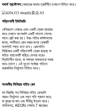
যথার্থ প্রকৌশল:
লেজারের মাথার ত্রুটিহীন চলাচল নিশ্চিত করে।
শক্তিশালী ইউনিবডি
বেশিরভাগ লেজার এমন একটি ফ্রেম ব্যবহার
করে যেখানে অংশগুলি একটি পাতলা শেলের
সাথে বোল্ট করা হয়। উচ্চ-গতির কর্মক্ষমতার
জন্য, নমনীয়তা রোধ করার জন্য ফ্রেমটি
অবশ্যই শক্ত হতে হবে। রেডলাইন
সিরিজের একটি শক্তিশালী ফ্রেম রয়েছে যা
সাইড প্যানেলটি সরিয়ে ফেলার পরেও
স্থিতিশীল থাকে, যা সমস্যা সমাধানকে সহজ
করে তোলে। এই দৃঢ়তা সর্বোচ্চ গতিতে
ধারাবাহিক নির্ভুলতা নিশ্চিত করে।
অনমনীয় লিনিয়ার গাইড রেল
বল বিয়ারিং সহ লিনিয়ার গাইড রেলগুলি
আরও নির্ভুলতা এবং মসৃণ গতি প্রদান করে,
যা মুদ্রণের মান এবং দীর্ঘায়ু উন্নত করে।
অধিকন্তু, AEON লেজার 7 বছরেরও