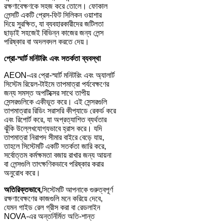
রক্ষণাবেক্ষণকে সহজ করে তোলে। ফোকাল
লেন্সটি একটি প্রেস-ফিট সিলিকন ওয়াশার
দিয়ে সুরক্ষিত, যা ব্যবহারকারীদের জটিলতা
ছাড়াই সহজেই বিভিন্ন কাজের জন্য লেন্স
পরিষ্কার বা অদলবদল করতে দেয়।
প্রো-স্মার্ট মনিটরিং এবং সতর্কতা ব্যবস্থা
AEON-এর প্রো-স্মার্ট মনিটরিং এবং অ্যালার্ট
সিস্টেম রিয়েল-টাইমে তাপমাত্রা পর্যবেক্ষণের
জন্য সমস্ত অপটিক্সের সাথে তাপীয়
সেন্সরগুলিকে একীভূত করে। এই সেন্সরগুলি
তাপমাত্রার রিডিং সরাসরি কীপ্যাডে রেকর্ড করে
এবং রিপোর্ট করে, যা অপ্রত্যাশিত ব্যর্থতার
ঝুঁকি উল্লেখযোগ্যভাবে হ্রাস করে। যদি
তাপমাত্রা নিরাপদ সীমার বাইরে বেড়ে যায়,
তাহলে সিস্টেমটি একটি সতর্কতা জারি করে,
সর্বোত্তম কর্মক্ষমতা বজায় রাখার জন্য আয়না
বা লেন্সগুলি তাৎক্ষণিকভাবে পরিষ্কার করার
অনুরোধ করে।
অতিরিক্তভাবে,
সিস্টেমটি আপনাকে গুরুত্বপূর্ণ
রক্ষণাবেক্ষণের কাজগুলি মনে করিয়ে দেবে,
যেমন গাইড রেল গ্রীস করা বা রেডলাইন
NOVA-এর অন্তর্নির্মিত অতি-শান্ত