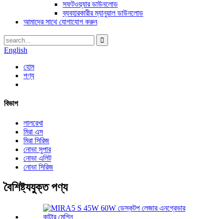
সফটওয়্যার ডাউনলোড
ব্যবহারকারীর ম্যানুয়াল ডাউনলোড
আমাদের সাথে যোগাযোগ করুন
English
হোম
পণ্য
বিভাগ
লালরেখা
মিরা এস
মিরা সিরিজ
নোভা সুপার
নোভা এলিট
নোভা সিরিজ
বৈশিষ্ট্যযুক্ত পণ্য