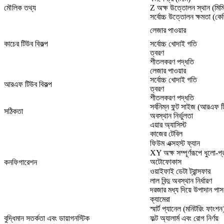
মৌলিক তথ্য
Z অক্ষ উত্তোলন স্থান (মিম
সর্বোচ্চ উত্তোলন ক্ষমতা (কে
লেজার পাওয়ার
কাচের টিউব বিকল্প
সর্বোচ্চ খোদাই গতি
ত্বরণ
শীতলকরণ পদ্ধতি
লেজার পাওয়ার
সর্বোচ্চ খোদাই গতি
আরএফ টিউব বিকল্প
ত্বরণ
শীতলকরণ পদ্ধতি
সর্বনিম্ন ফন্ট সাইজ (আরএফ 
সঠিকতা
অবস্থান নির্ভুলতা
এয়ার অ্যাসিস্ট
কাজের টেবিল
ফিউম এক্সহস্ট ফ্যান
XY অক্ষ সম্পূর্ণরূপে ধুলো-প
অটোফোকাস
কনফিগারেশন
ওয়াইফাই ডেটা ট্রান্সফার
লাল বিন্দু অবস্থান নির্ধারণ
দরজার মধ্য দিয়ে উপাদান পাস
ক্যামেরা
স্মার্ট প্যানেল (মনিটরিং ফাংশন
বুদ্ধিমান সতর্কতা এবং ডায়াগনস্টিক
ফল্ট অ্যালার্ম এবং রোগ নির্ণয়