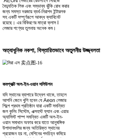
AEON লেজারের রেডলাইন সিরিজে
বৈদ্যুতিক লিক এবং সম্ভাব্য ঝুঁকি রোধ করার
জন্য সমস্ত দরজায় ব্যর্থ-নিরাপদ ইন্টারলক
সহ একটি সম্পূর্ণরূপে আবদ্ধ ক্যাবিনেট
রয়েছে। এর বিকিরণের মাত্রা ক্লাস I
লেজার পণ্যের তুলনায় অনেক কম।
অত্যাধুনিক নকশা, বিস্তারিতভাবে অতুলনীয় উজ্জ্বলতা
কমপ্যাক্ট অল-ইন-ওয়ান সলিউশন
যদি স্থানের ব্যাপারে উদ্বেগ থাকে, তাহলে
আপনি জেনে খুশি হবেন যে Aeon লেজার
শিল্পে প্রথম প্রতিষ্ঠান যারা একটি সমন্বিত
জল কুলিং সিস্টেম, এক্সহস্ট ফ্যান এবং এয়ার
অ্যাসিস্ট পাম্প সমন্বিত একটি অল-ইন-
ওয়ান সমাধান অফার করে যাতে আনুষঙ্গিক
উপাদানগুলির জন্য অতিরিক্ত স্থানের
প্রয়োজন হয় না, মেশিনের পদচিহ্ন কমিয়ে