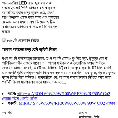
অভ্যন্তরীণ LED বন্ধ হয়ে যায় এবং
ওভারহেড লাইটগুলি আপনার কর্মক্ষেত্রকে
আলোকিত করার জন্য জ্বলে ওঠে, একই
সাথে উপাদান লোড করার সময় এবং ক্যামেরা
ব্যবহার করার সময়। এমনকি মেজাজ ঠিক
করার জন্য মেশিনের পাশে একটি ডিমার নবও
রয়েছে।
আপনার আরামের জন্য তৈরি প্রতিটি বিবরণ
যখন আপনি কর্মক্ষেত্রে তাকাবেন, তখন আপনি কোনও কুৎসিত স্ক্রু, উন্মুক্ত রেল বা
অতিরিক্ত ফাঁক দেখতে পাবেন না। আমরা যান্ত্রিক এবং বৈদ্যুতিক উপাদানগুলিকে
সাবধানে আলাদা করেছি, একটি নরম সিলিকন স্ট্রিপ দিয়ে পুরো ক্যাবিনেটটি সিল করেছি
এবং একটি প্রতিরক্ষামূলক ব্রাশ দিয়ে বল স্ক্রুকে ঢেকে রেখেছি। এছাড়াও, প্রতিটি কুলিং
ফ্যান ফিল্টার দিয়ে সজ্জিত। কার্যকারিতা এবং আপনার আরাম উভয়ই নিশ্চিত করার জন্য
প্রতিটি বিবরণ সাবধানতার সাথে সাজানো হয়েছে...
আগে:
হাই স্পিড AEON 60W/80W/100W/RF30W/RF50W Co2
লেজার কাটার খোদাই মেশিন
পরবর্তী:
MIRA7 S 45W/60W/RF30W/60W/80W/90W CO2 লেজার
পরামিতি
মডেল
কর্মক্ষেত্র (মিমি)