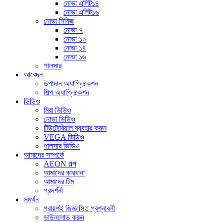
নোভা এলিট১৪
নোভা এলিট১৬
নোভা সিরিজ
নোভা ৭
নোভা ১০
নোভা ১৪
নোভা ১৬
পালসার
আবেদন
উপাদান অ্যাপ্লিকেশন
শিল্প অ্যাপ্লিকেশন
ভিডিও
মিরা ভিডিও
নোভা ভিডিও
টিউটোরিয়াল ব্যবহার করুন
VEGA ভিডিও
পালসার ভিডিও
আমাদের সম্পর্কে
AEON গল্প
আমাদের কারখানা
আমাদের টিম
প্রদর্শনী
সমর্থন
প্রায়শই জিজ্ঞাসিত প্রশ্নাবলী
ডাউনলোড করুন