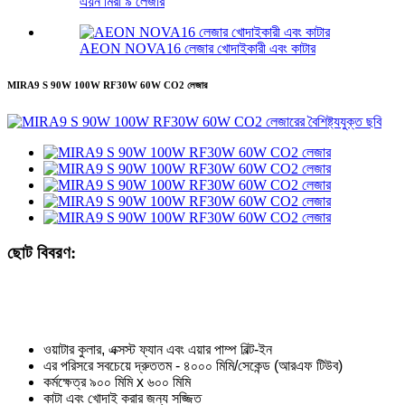
এয়ন মিরা ৯ লেজার
AEON NOVA16 লেজার খোদাইকারী এবং কাটার
MIRA9 S 90W 100W RF30W 60W CO2 লেজার
ছোট বিবরণ:
ওয়াটার কুলার, এক্সস্ট ফ্যান এবং এয়ার পাম্প বিল্ট-ইন
এর পরিসরে সবচেয়ে দ্রুততম - ৪০০০ মিমি/সেকেন্ড (আরএফ টিউব)
কর্মক্ষেত্র ৯০০ মিমি x ৬০০ মিমি
কাটা এবং খোদাই করার জন্য সজ্জিত