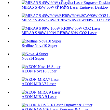
MIRA5 S 45W 60W ເຄື່ອງຕັດ Laser Engraver Desktop
MIRA7 S 45W/60W/RF30W/60W/80W/90W CO2 Lase
MIRA9 S 90W 100W RF30W 60W CO2 Laser
Redline Nova10 Super
Nova14 Super
AEON Nova16 Super
AEON MIRA7 Laser
AEON MIRA 9 Laser
AEON NOVA16 Laser Engraver & Cutter