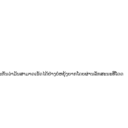
ບປະກັນວ່າມັນສາມາດເຮັດໄດ້ຢ່າງບໍ່ຫຍຸ້ງຍາກໂດຍຜ່ານລັກສະນະທີ່ໂດດ