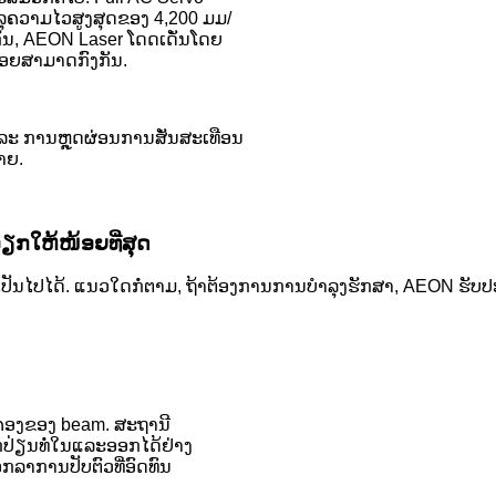
ັນລຸຄວາມໄວສູງສຸດຂອງ 4,200 ມມ/
ືກັນ, AEON Laser ໂດດເດັ່ນໂດຍ
້ອຍສາມາດກົງກັນ.
ແລະ ການຫຼຸດຜ່ອນການສັ່ນສະເທືອນ
າຍ.
ວຽກໃຫ້ໜ້ອຍທີ່ສຸດ
າທີ່ເປັນໄປໄດ້. ແນວໃດກໍ່ຕາມ, ຖ້າຕ້ອງການການບຳລຸງຮັກສາ, AEON ຮັ
່ອງຂອງ beam. ສະຖານີ
ກປ່ຽນທໍ່ໃນແລະອອກໄດ້ຢ່າງ
 ບອກລາການປັບຕົວທີ່ອົດທົນ