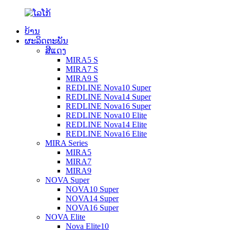
ບ້ານ
ຜະລິດຕະພັນ
ສີແດງ
MIRA5 S
MIRA7 S
MIRA9 S
REDLINE Nova10 Super
REDLINE Nova14 Super
REDLINE Nova16 Super
REDLINE Nova10 Elite
REDLINE Nova14 Elite
REDLINE Nova16 Elite
MIRA Series
MIRA5
MIRA7
MIRA9
NOVA Super
NOVA10 Super
NOVA14 Super
NOVA16 Super
NOVA Elite
Nova Elite10