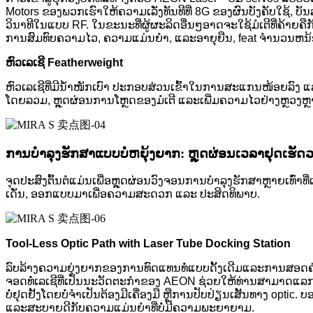
Motors ຂອງພວກເຮົາໃຫ້ຄວາມເລັ່ງທັນທີທີ່ 8G ຂອງຜົນບັງຄັບໃຊ້, ບ
ວິນາທີໃນແບບ RF. ໃນຂະນະທີ່ຜູ້ຜະລິດອື່ນໆອາດຈະໃຊ້ມໍເຕີທີ່ຄ້າຍຄ
ການສົມທົບຄວາມໄວ, ຄວາມແມ່ນຍໍາ, ແລະອາຍຸຍືນ, feat ຈໍານວນຫນ
ຫົວເລເຊີ Featherweight
ຫົວເລເຊີທີ່ມີນ້ຳໜັກເບົາ ປະກອບສ່ວນເຂົ້າໃນການສະແກນໜ້ອຍລົງ 
ໂດຍລວມ, ຫຼຸດຜ່ອນການໂຫຼດຂອງມໍເຕີ ແລະເພີ່ມຄວາມໄວຢ່າງຫຼວງຫຼ
ການບຳລຸງຮັກສາແບບບໍ່ຫຍຸ້ງຍາກ: ຫຼຸດຜ່ອນເວລາຢຸດເຮັດ
ຈຸດປະສົງຕົ້ນຕໍແມ່ນເພື່ອຫຼຸດຜ່ອນວົງຈອນການບໍາລຸງຮັກສາຫຼາຍເທົ່
ເດັ່ນ, ອອກແບບມາເພື່ອຄວາມສະດວກ ແລະ ປະສິດທິພາບ.
Tool-Less Optic Path with Laser Tube Docking Station
ລົບລ້າງຄວາມຍຸ່ງຍາກຂອງການທົດແທນທໍ່ແບບດັ້ງເດີມແລະການສອດຄ
ຈອດທໍ່ເລເຊີທີ່ເປັນນະວັດຕະກໍາຂອງ AEON ຊ່ວຍໃຫ້ທ່ານສາມາດແລ
ບໍ່ຢຸດຢັ້ງໂດຍບໍ່ຈໍາເປັນຕ້ອງມີເຄື່ອງມື ຫຼືການປັບປ່ຽນເສັ້ນທາງ optic.
ແລະສະບາຍດີກັບຄວາມແມ່ນຍໍາທີ່ບໍ່ມີຄວາມພະຍາຍາມ.