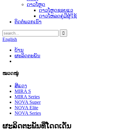
ດາວໂຫຼດ
ດາວໂຫຼດຊອບແວ
ດາວໂຫລດຄູ່ມືຜູ້ໃຊ້
ຕິດຕໍ່ພວກເຮົາ
English
ບ້ານ
ຜະລິດຕະພັນ
ໝວດໝູ່
ສີແດງ
MIRA S
MIRA Series
NOVA Super
NOVA Elite
NOVA Series
ຜະລິດຕະພັນທີ່ໂດດເດັ່ນ