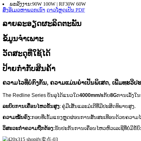
ພະລັງງານ:
90W 100W | RF30W 60W
ສົ່ງອີເມວຫາພວກເຮົາ
ດາວໂຫຼດເປັນ PDF
ລາຍລະອຽດຜະລິດຕະພັນ
ຂໍ້ມູນຈໍາເພາະ
ວັດສະດຸທີ່ໃຊ້ໄດ້
ປ້າຍກຳກັບສິນຄ້າ
ຄວາມ​ໄວ​ທີ່​ບໍ່​ກົງ​ກັນ​, ຄວາມ​ແມ່ນ​ຍໍາ​ເປັນ​ພິ​ເສດ​, ເພີ່ມ​ທະ​ວີ​ປ
The Redline Series ບັນລຸໄດ້ແນວໃດ
4000mm/s
ກັບ
8G
ການເລັ່ງໃ
ລະບົບການເຄື່ອນໄຫວຂັ້ນສູງ
: ຄູ່ມືເສັ້ນແລະມໍເຕີທີ່ມີປະສິດທິພາບສູງ.
ຄວາມໝັ້ນຄົງ:
ກອບທີ່ເຂັ້ມແຂງຫຼຸດຜ່ອນການສັ່ນສະເທືອນດ້ວຍຄວາມໄ
ວິສະວະກໍາຄວາມຖືກຕ້ອງ:
ຮັບປະກັນການເຄື່ອນໄຫວຫົວເລເຊີທີ່ບໍ່ມີຂໍ້ບ