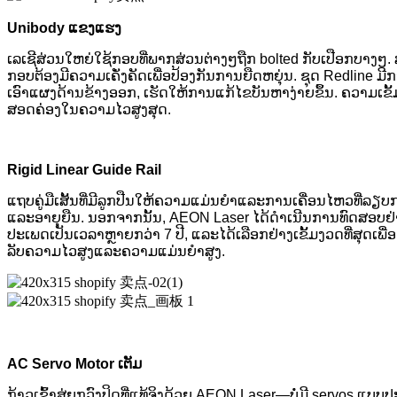
Unibody ແຂງແຮງ
ເລເຊີສ່ວນໃຫຍ່ໃຊ້ກອບທີ່ພາກສ່ວນຕ່າງໆຖືກ bolted ກັບເປືອກບາງໆ.
ກອບຕ້ອງມີຄວາມເຄັ່ງຄັດເພື່ອປ້ອງກັນການຍືດຫຍຸ່ນ. ຊຸດ Redline ມີກອບ
ເອົາແຜງດ້ານຂ້າງອອກ, ເຮັດໃຫ້ການແກ້ໄຂບັນຫາງ່າຍຂຶ້ນ. ຄວາມເຂັ້
ສອດຄ່ອງໃນຄວາມໄວສູງສຸດ.
Rigid Linear Guide Rail
ແຖບຄູ່ມືເສັ້ນທີ່ມີລູກປືນໃຫ້ຄວາມແມ່ນຍໍາແລະການເຄື່ອນໄຫວທີ່ລຽບກ
ແລະອາຍຸຍືນ. ນອກຈາກນັ້ນ, AEON Laser ໄດ້ດໍາເນີນການທົດສອບຢ່
ປະເພດເປັນເວລາຫຼາຍກວ່າ 7 ປີ, ແລະໄດ້ເລືອກຢ່າງເຂັ້ມງວດທີ່ສຸດ
ລັບຄວາມໄວສູງແລະຄວາມແມ່ນຍໍາສູງ.
AC Servo Motor ເຕັມ
ກ້າວເຂົ້າສູ່ຍຸກວົງປິດທີ່ແທ້ຈິງດ້ວຍ AEON Laser—ບໍ່ມີ servos ແບບປ