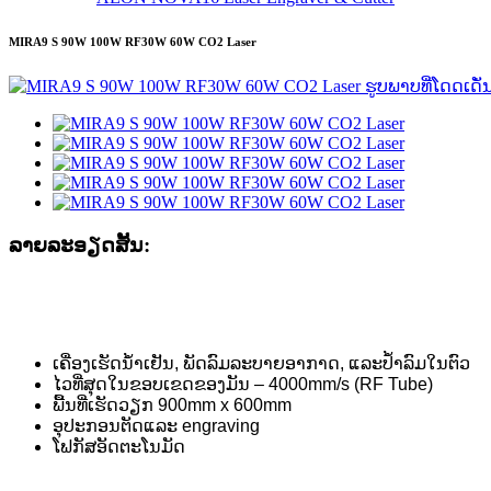
MIRA9 S 90W 100W RF30W 60W CO2 Laser
ລາຍ​ລະ​ອຽດ​ສັ້ນ​:
ເຄື່ອງເຮັດນ້ຳເຢັນ, ພັດລົມລະບາຍອາກາດ, ແລະປ້ຳລົມໃນຕົວ
ໄວທີ່ສຸດໃນຂອບເຂດຂອງມັນ – 4000mm/s (RF Tube)
ພື້ນທີ່ເຮັດວຽກ 900mm x 600mm
ອຸປະກອນຕັດແລະ engraving
ໂຟກັສອັດຕະໂນມັດ