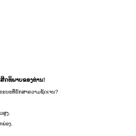
ະ​ສິດ​ທິ​ພາບ​ຂອງ​ທ່ານ​!
ນຂະນະທີ່ຮັກສາຄວາມຊັດເຈນ?
ວສູງ.
ົກພ່ອງ.