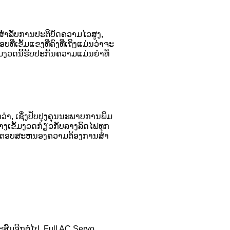
 ສໍາລັບການປະຕິບັດຄວາມໄວສູງ,
ທີ່ເຂັ້ມແຂງທີ່ຄົງທີ່ເຖິງແມ່ນວ່າຈະ
ມງວດນີ້ຮັບປະກັນຄວາມແມ່ນຍໍາທີ່
ວ່າ, ເຊິ່ງປັບປຸງຄຸນນະພາບການພິມ
າງເຂັ້ມງວດກ່ຽວກັບລາງລົດໄຟທຸກ
ເພື່ອຕອບສະຫນອງຄວາມຕ້ອງການສໍາ
ະສົມອີກຕໍ່ໄປ. Full AC Servo