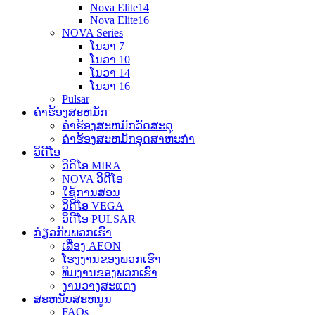
Nova Elite14
Nova Elite16
NOVA Series
ໂນວາ 7
ໂນວາ 10
ໂນວາ 14
ໂນວາ 16
Pulsar
ຄໍາຮ້ອງສະຫມັກ
ຄໍາຮ້ອງສະຫມັກວັດສະດຸ
ຄໍາຮ້ອງສະຫມັກອຸດສາຫະກໍາ
ວິດີໂອ
ວິດີໂອ MIRA
NOVA ວິດີໂອ
ໃຊ້ການສອນ
ວິດີໂອ VEGA
ວິດີໂອ PULSAR
ກ່ຽວກັບພວກເຮົາ
ເລື່ອງ AEON
ໂຮງງານຂອງພວກເຮົາ
ທີມງານຂອງພວກເຮົາ
ງານວາງສະແດງ
ສະຫນັບສະຫນູນ
FAQs