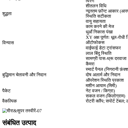
त्वरण
शीतलन विधि
न्यूनतम फ़ॉन्ट आकार (आर
शुद्धता
स्थिति सटीकता
वायु सहायता
काम करने की मेज
धुआँ निकास पंखा
XY अक्ष पूर्णतः धूल-रोधी 
ऑटोफोकस
विन्यास
वाईफाई डेटा ट्रांसफर
लाल बिंदु स्थिति
सामग्री पास-थ्रू दरवाजा
कैमरा
स्मार्ट पैनल (निगरानी फ़ंक्
बुद्धिमान चेतावनी और निदान
दोष अलार्म और निदान
ऑपरेशन स्थिति प्रकाश
मशीन आयाम (मिमी)
पैकेट
नेट वजन / किग्रा)
सकल वजन (किलोग्राम)
वैकल्पिक
रोटरी क्लैंप; सपोर्ट टेबल;
संबंधित उत्पाद