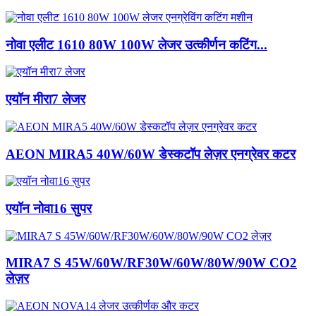
नोवा एलीट 1610 80W 100W लेजर उत्कीर्णन कटिंग...
एयॉन मीरा7 लेजर
AEON MIRA5 40W/60W डेस्कटॉप लेज़र एनग्रेवर कटर
एयॉन नोवा16 सुपर
MIRA7 S 45W/60W/RF30W/60W/80W/90W CO2
लेज़र