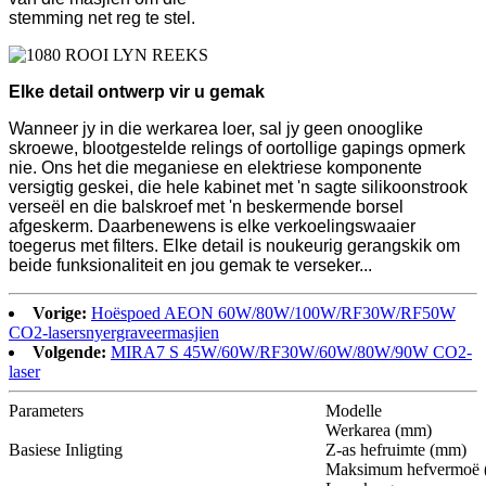
stemming net reg te stel.
Elke detail ontwerp vir u gemak
Wanneer jy in die werkarea loer, sal jy geen onooglike
skroewe, blootgestelde relings of oortollige gapings opmerk
nie. Ons het die meganiese en elektriese komponente
versigtig geskei, die hele kabinet met 'n sagte silikoonstrook
verseël en die balskroef met 'n beskermende borsel
afgeskerm. Daarbenewens is elke verkoelingswaaier
toegerus met filters. Elke detail is noukeurig gerangskik om
beide funksionaliteit en jou gemak te verseker...
Vorige:
Hoëspoed AEON 60W/80W/100W/RF30W/RF50W
CO2-lasersnyergraveermasjien
Volgende:
MIRA7 S 45W/60W/RF30W/60W/80W/90W CO2-
laser
Parameters
Modelle
Werkarea (mm)
Basiese Inligting
Z-as hefruimte (mm)
Maksimum hefvermoë 