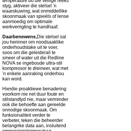
temperature bo die veilige reeks
styg, aktiveer die stelsel 'n
waarskuwing, wat onmiddellike
skoonmaak van spieëls of lense
aanmoedig om optimale
werkverrigting te handhaaf.
Daarbenewens,
Die stelsel sal
jou herinner om noodsaaklike
onderhoudstake uit te voer,
soos om die geleiderail te
smeer of water uit die Redline
NOVA se ingeboude ultra-stil
kompressor te dreineer, wat met
'n enkele aanraking onderhou
kan word.
Hierdie proaktiewe benadering
voorkom nie net duur foute en
stilstandtyd nie, maar verminder
ook die behoefte aan gereelde
onnodige skoonmaak. Om
funksionaliteit verder te
verbeter, teken die beheerder
belangrike data aan, insluitend
omgewingstemperatuur,