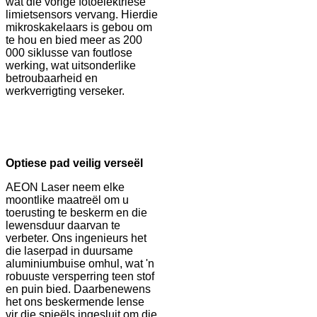
wat die vorige fotoëlektriese
limietsensors vervang. Hierdie
mikroskakelaars is gebou om
te hou en bied meer as 200
000 siklusse van foutlose
werking, wat uitsonderlike
betroubaarheid en
werkverrigting verseker.
Optiese pad veilig verseël
AEON Laser neem elke
moontlike maatreël om u
toerusting te beskerm en die
lewensduur daarvan te
verbeter. Ons ingenieurs het
die laserpad in duursame
aluminiumbuise omhul, wat 'n
robuuste versperring teen stof
en puin bied. Daarbenewens
het ons beskermende lense
vir die spieëls ingesluit om die