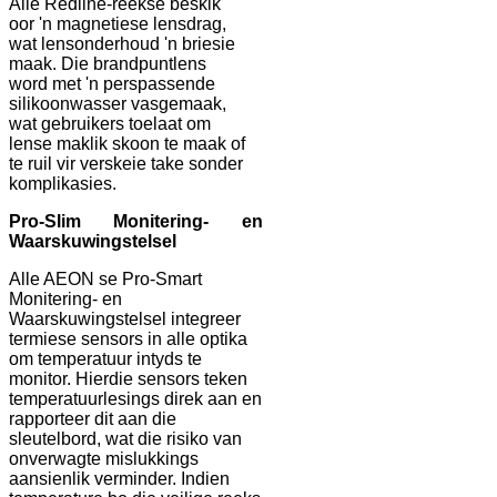
Alle Redline-reekse beskik
oor 'n magnetiese lensdrag,
wat lensonderhoud 'n briesie
maak. Die brandpuntlens
word met 'n perspassende
silikoonwasser vasgemaak,
wat gebruikers toelaat om
lense maklik skoon te maak of
te ruil vir verskeie take sonder
komplikasies.
Pro-Slim Monitering- en
Waarskuwingstelsel
Alle AEON se Pro-Smart
Monitering- en
Waarskuwingstelsel integreer
termiese sensors in alle optika
om temperatuur intyds te
monitor. Hierdie sensors teken
temperatuurlesings direk aan en
rapporteer dit aan die
sleutelbord, wat die risiko van
onverwagte mislukkings
aansienlik verminder. Indien