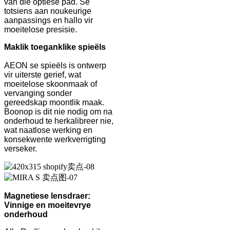
van die optiese pad. Sê
totsiens aan noukeurige
aanpassings en hallo vir
moeitelose presisie.
Maklik toeganklike spieëls
AEON se spieëls is ontwerp
vir uiterste gerief, wat
moeitelose skoonmaak of
vervanging sonder
gereedskap moontlik maak.
Boonop is dit nie nodig om na
onderhoud te herkalibreer nie,
wat naatlose werking en
konsekwente werkverrigting
verseker.
Magnetiese lensdraer:
Vinnige en moeitevrye
onderhoud