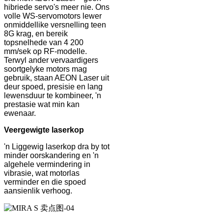
hibriede servo's meer nie. Ons
volle WS-servomotors lewer
onmiddellike versnelling teen
8G krag, en bereik
topsnelhede van 4 200
mm/sek op RF-modelle.
Terwyl ander vervaardigers
soortgelyke motors mag
gebruik, staan ​​AEON Laser uit
deur spoed, presisie en lang
lewensduur te kombineer, 'n
prestasie wat min kan
ewenaar.
Veergewigte laserkop
'n Liggewig laserkop dra by tot
minder oorskandering en 'n
algehele vermindering in
vibrasie, wat motorlas
verminder en die spoed
aansienlik verhoog.