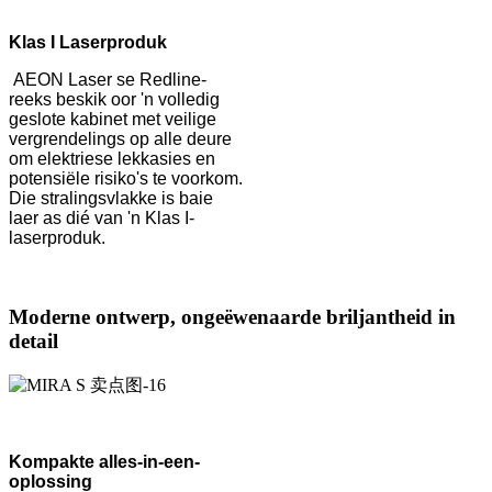
Klas I Laserproduk
AEON Laser se Redline-
reeks beskik oor 'n volledig
geslote kabinet met veilige
vergrendelings op alle deure
om elektriese lekkasies en
potensiële risiko's te voorkom.
Die stralingsvlakke is baie
laer as dié van 'n Klas I-
laserproduk.
Moderne ontwerp, ongeëwenaarde briljantheid in
detail
Kompakte alles-in-een-
oplossing