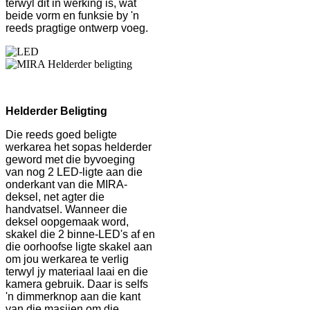
terwyl dit in werking is, wat
beide vorm en funksie by 'n
reeds pragtige ontwerp voeg.
Helderder Beligting
Die reeds goed beligte
werkarea het sopas helderder
geword met die byvoeging
van nog 2 LED-ligte aan die
onderkant van die MIRA-
deksel, net agter die
handvatsel. Wanneer die
deksel oopgemaak word,
skakel die 2 binne-LED's af en
die oorhoofse ligte skakel aan
om jou werkarea te verlig
terwyl jy materiaal laai en die
kamera gebruik. Daar is selfs
'n dimmerknop aan die kant
van die masjien om die