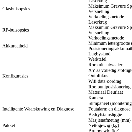
Laserkrag
Maksimum Gravure Sp
Glasbuisopsies
Versnelling
Verkoelingsmetode
Laserkrag
Maksimum Gravure Sp
RF-buisopsies
Versnelling
Verkoelingsmetode
Minimum lettergrootte 
Akkuraatheid
Posisioneringsakkuraat
Lugbystand
Werktafel
Rookuitlaatwaaier
XY-as volledig stofdig
Outofokus
Konfigurasies
Wifi-data-oordrag
Rooipuntposisionering
Materiaal Deurlaat
Kamera
Slimpaneel (monitering
Intelligente Waarskuwing en Diagnose
Foutalarm en diagnose
Bedryfstatusliggie
Masjienafmeting (mm)
Pakket
Nettogewig (kg)
Brutogewig (kg)