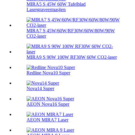
MIRA5 S 45W 60W Tafelblad
Lasergraveermasjien
MIRA7 S 45W/60W/RF30W/60W/80W/90W
CO2-laser
MIRA9 S 90W 100W RF30W 60W CO2-laser
Redline Nova10 Super
Nova14 Super
AEON Nova16 Super
AEON MIRA7 Laser