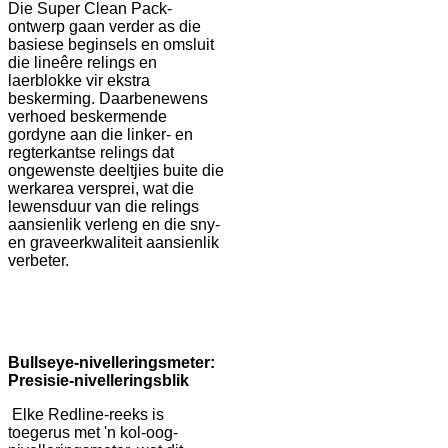
Die Super Clean Pack-
ontwerp gaan verder as die
basiese beginsels en omsluit
die lineêre relings en
laerblokke vir ekstra
beskerming. Daarbenewens
verhoed beskermende
gordyne aan die linker- en
regterkantse relings dat
ongewenste deeltjies buite die
werkarea versprei, wat die
lewensduur van die relings
aansienlik verleng en die sny-
en graveerkwaliteit aansienlik
verbeter.
B
ullseye-nivelleringsmeter:
Presisie-nivelleringsblik
Elke Redline-reeks is
toegerus met 'n kol-oog-