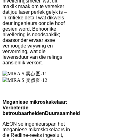
nivelleringsmeter, wat dit
maklik maak om te verseker
dat jou laser perfek gelyk is –
'n kritieke detail wat dikwels
deur ingenieurs oor die hoof
gesien word. Behoorlike
nivellering is noodsaaklik;
daarsonder ervaar asse
verhoogde wrywing en
vervorming, wat die
lewensduur van die relings
aansienlik verkort.
Meganiese mikroskakelaar:
Verbeterde
betroubaarheid
en
Duursaamheid
AEON se ingenieurspan het
meganiese mikroskakelaars in
die Redline-reeks ingesluit,