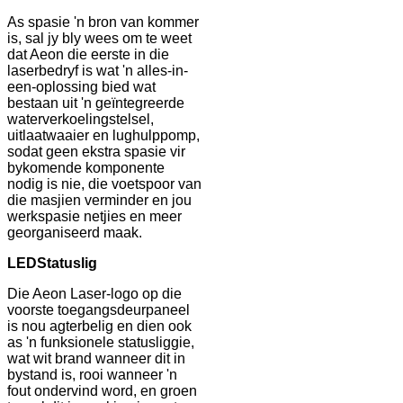
As spasie 'n bron van kommer
is, sal jy bly wees om te weet
dat Aeon die eerste in die
laserbedryf is wat 'n alles-in-
een-oplossing bied wat
bestaan ​​uit 'n geïntegreerde
waterverkoelingstelsel,
uitlaatwaaier en lughulppomp,
sodat geen ekstra spasie vir
bykomende komponente
nodig is nie, die voetspoor van
die masjien verminder en jou
werkspasie netjies en meer
georganiseerd maak.
LED
Statuslig
Die Aeon Laser-logo op die
voorste toegangsdeurpaneel
is nou agterbelig en dien ook
as 'n funksionele statusliggie,
wat wit brand wanneer dit in
bystand is, rooi wanneer 'n
fout ondervind word, en groen