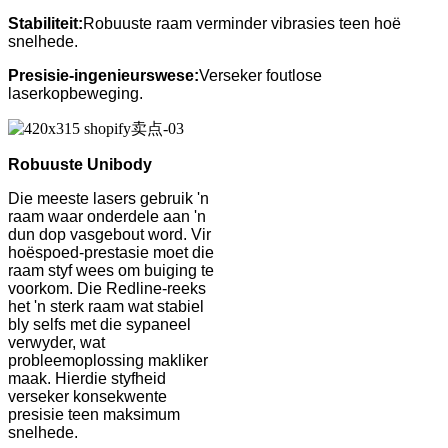
Stabiliteit:
Robuuste raam verminder vibrasies teen hoë
snelhede.
Presisie-ingenieurswese:
Verseker foutlose
laserkopbeweging.
Robuuste Unibody
Die meeste lasers gebruik 'n
raam waar onderdele aan 'n
dun dop vasgebout word. Vir
hoëspoed-prestasie moet die
raam styf wees om buiging te
voorkom. Die Redline-reeks
het 'n sterk raam wat stabiel
bly selfs met die sypaneel
verwyder, wat
probleemoplossing makliker
maak. Hierdie styfheid
verseker konsekwente
presisie teen maksimum
snelhede.