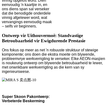
vinnig opgelos word. Dien
eenvoudig 'n kaartjie in, en
ons diens span sal verseker
dat die benodigde onderdele
vinnig afgelewer word, wat
vervangings eenvoudig maak
– selfs vir beginners.
Ontwerp vir Uithouvermoë: Standvastige
Betroubaarheid vir Ewigdurende Prestasie
Ons fokus op meer as net 'n robuuste struktuur of stewige
komponente; ons doen die ekstra moeite om blywende,
probleemvrye werkverrigting te verseker. Elke AEON-masjien
is noukeurig ontwerp om blywende betroubaarheid te lewer,
met onwrikbare werkverrigting as die kern van sy
ingenieurswese.
Super Skoon Pakontwerp:
Verbeterde Beskerming