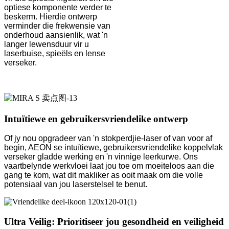
optiese komponente verder te
beskerm. Hierdie ontwerp
verminder die frekwensie van
onderhoud aansienlik, wat 'n
langer lewensduur vir u
laserbuise, spieëls en lense
verseker.
Intuïtiewe en gebruikersvriendelike ontwerp
Of jy nou opgradeer van 'n stokperdjie-laser of van voor af
begin, AEON se intuïtiewe, gebruikersvriendelike koppelvlak
verseker gladde werking en 'n vinnige leerkurwe. Ons
vaartbelynde werkvloei laat jou toe om moeiteloos aan die
gang te kom, wat dit makliker as ooit maak om die volle
potensiaal van jou laserstelsel te benut.
Ultra Veilig: Prioritiseer jou gesondheid en veiligheid