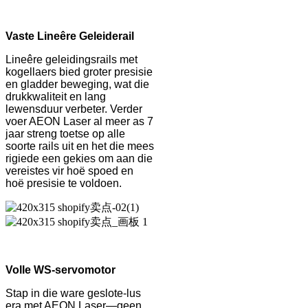
Vaste Lineêre Geleiderail
Lineêre geleidingsrails met
kogellaers bied groter presisie
en gladder beweging, wat die
drukkwaliteit en lang
lewensduur verbeter. Verder
voer AEON Laser al meer as 7
jaar streng toetse op alle
soorte rails uit en het die mees
rigiede een gekies om aan die
vereistes vir hoë spoed en
hoë presisie te voldoen.
Volle WS-servomotor
Stap in die ware geslote-lus
era met AEON Laser—geen