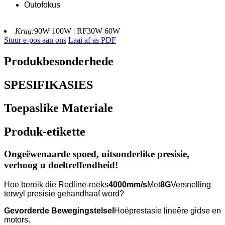
Outofokus
Krag:
90W 100W | RF30W 60W
Stuur e-pos aan ons
Laai af as PDF
Produkbesonderhede
SPESIFIKASIES
Toepaslike Materiale
Produk-etikette
Ongeëwenaarde spoed, uitsonderlike presisie,
verhoog u doeltreffendheid!
Hoe bereik die Redline-reeks
4000mm/s
Met
8G
Versnelling
terwyl presisie gehandhaaf word?
Gevorderde Bewegingstelsel
Hoëprestasie lineêre gidse en
motors.