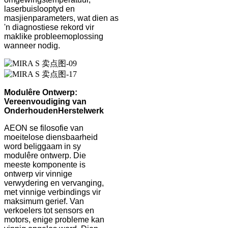
laserbuislooptyd en
masjienparameters, wat dien as
'n diagnostiese rekord vir
maklike probleemoplossing
wanneer nodig.
Modulêre Ontwerp:
Vereenvoudiging van
Onderhoud
en
Herstelwerk
AEON se filosofie van
moeitelose diensbaarheid
word beliggaam in sy
modulêre ontwerp. Die
meeste komponente is
ontwerp vir vinnige
verwydering en vervanging,
met vinnige verbindings vir
maksimum gerief. Van
verkoelers tot sensors en
motors, enige probleme kan