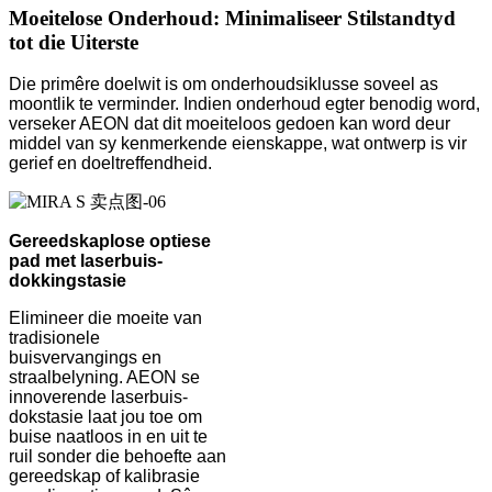
Moeitelose Onderhoud: Minimaliseer Stilstandtyd
tot die Uiterste
Die primêre doelwit is om onderhoudsiklusse soveel as
moontlik te verminder. Indien onderhoud egter benodig word,
verseker AEON dat dit moeiteloos gedoen kan word deur
middel van sy kenmerkende eienskappe, wat ontwerp is vir
gerief en doeltreffendheid.
Gereedskaplose optiese
pad met laserbuis-
dokkingstasie
Elimineer die moeite van
tradisionele
buisvervangings en
straalbelyning. AEON se
innoverende laserbuis-
dokstasie laat jou toe om
buise naatloos in en uit te
ruil sonder die behoefte aan
gereedskap of kalibrasie