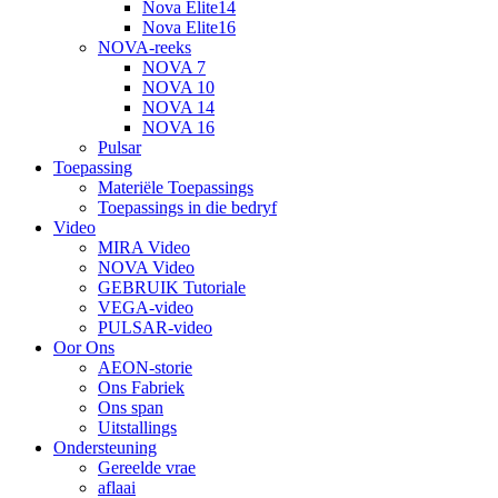
Nova Elite14
Nova Elite16
NOVA-reeks
NOVA 7
NOVA 10
NOVA 14
NOVA 16
Pulsar
Toepassing
Materiële Toepassings
Toepassings in die bedryf
Video
MIRA Video
NOVA Video
GEBRUIK Tutoriale
VEGA-video
PULSAR-video
Oor Ons
AEON-storie
Ons Fabriek
Ons span
Uitstallings
Ondersteuning
Gereelde vrae
aflaai