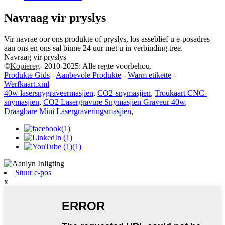
Navraag vir pryslys
Vir navrae oor ons produkte of pryslys, los asseblief u e-posadres
aan ons en ons sal binne 24 uur met u in verbinding tree.
Navraag vir pryslys
©
Kopiereg
- 2010-2025: Alle regte voorbehou.
Produkte Gids
-
Aanbevole Produkte
-
Warm etikette
-
Werfkaart.xml
40w lasersnygraveermasjien
,
CO2-snymasjien
,
Troukaart CNC-
snymasjien
,
CO2 Lasergravure Snymasjien Graveur 40w
,
Draagbare Mini Lasergraveringsmasjien
,
Stuur e-pos
x