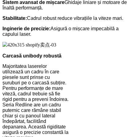
Sistem avansat de mișcare
Ghidaje liniare și motoare de
înaltă performanță.
Stabilitate:
Cadrul robust reduce vibrațiile la viteze mari.
Inginerie de precizie:
Asigură o mișcare impecabilă a
capului laser.
Carcasă unibody robustă
Majoritatea laserelor
utilizează un cadru în care
piesele sunt prinse cu
șuruburi pe o carcasă subțire.
Pentru performanțe de mare
viteză, cadrul trebuie să fie
rigid pentru a preveni îndoirea.
Seria Redline are un cadru
puternic care rămâne stabil
chiar și cu panoul lateral
îndepărtat, facilitând
depanarea. Această rigiditate
asigură o precizie constantă la