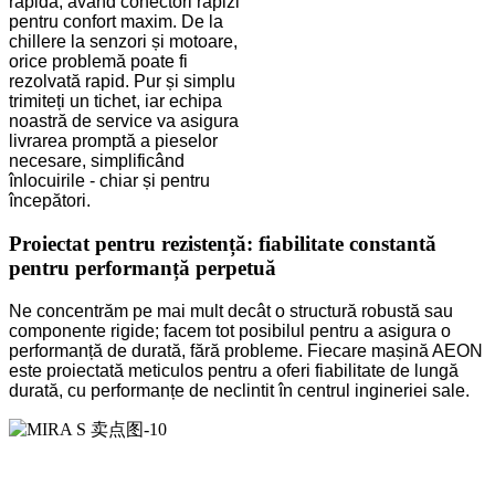
rapidă, având conectori rapizi
pentru confort maxim. De la
chillere la senzori și motoare,
orice problemă poate fi
rezolvată rapid. Pur și simplu
trimiteți un tichet, iar echipa
noastră de service va asigura
livrarea promptă a pieselor
necesare, simplificând
înlocuirile - chiar și pentru
începători.
Proiectat pentru rezistență: fiabilitate constantă
pentru performanță perpetuă
Ne concentrăm pe mai mult decât o structură robustă sau
componente rigide; facem tot posibilul pentru a asigura o
performanță de durată, fără probleme. Fiecare mașină AEON
este proiectată meticulos pentru a oferi fiabilitate de lungă
durată, cu performanțe de neclintit în centrul ingineriei sale.