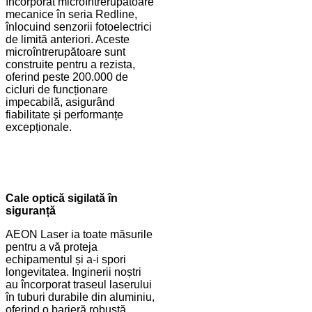
încorporat microîntrerupătoare
mecanice în seria Redline,
înlocuind senzorii fotoelectrici
de limită anteriori. Aceste
microîntrerupătoare sunt
construite pentru a rezista,
oferind peste 200.000 de
cicluri de funcționare
impecabilă, asigurând
fiabilitate și performanțe
excepționale.
Cale optică sigilată în
siguranță
AEON Laser ia toate măsurile
pentru a vă proteja
echipamentul și a-i spori
longevitatea. Inginerii noștri
au încorporat traseul laserului
în tuburi durabile din aluminiu,
oferind o barieră robustă