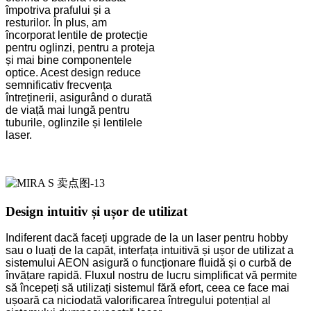
împotriva prafului și a
resturilor. În plus, am
încorporat lentile de protecție
pentru oglinzi, pentru a proteja
și mai bine componentele
optice. Acest design reduce
semnificativ frecvența
întreținerii, asigurând o durată
de viață mai lungă pentru
tuburile, oglinzile și lentilele
laser.
Design intuitiv și ușor de utilizat
Indiferent dacă faceți upgrade de la un laser pentru hobby
sau o luați de la capăt, interfața intuitivă și ușor de utilizat a
sistemului AEON asigură o funcționare fluidă și o curbă de
învățare rapidă. Fluxul nostru de lucru simplificat vă permite
să începeți să utilizați sistemul fără efort, ceea ce face mai
ușoară ca niciodată valorificarea întregului potențial al