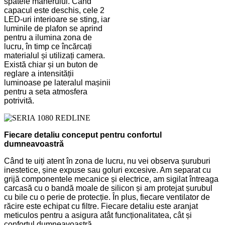
spatele mânerului. Când
capacul este deschis, cele 2
LED-uri interioare se sting, iar
luminile de plafon se aprind
pentru a ilumina zona de
lucru, în timp ce încărcați
materialul și utilizați camera.
Există chiar și un buton de
reglare a intensității
luminoase pe lateralul mașinii
pentru a seta atmosfera
potrivită.
Fiecare detaliu conceput pentru confortul
dumneavoastră
Când te uiți atent în zona de lucru, nu vei observa șuruburi
inestetice, șine expuse sau goluri excesive. Am separat cu
grijă componentele mecanice și electrice, am sigilat întreaga
carcasă cu o bandă moale de silicon și am protejat șurubul
cu bile cu o perie de protecție. În plus, fiecare ventilator de
răcire este echipat cu filtre. Fiecare detaliu este aranjat
meticulos pentru a asigura atât funcționalitatea, cât și
confortul dumneavoastră...