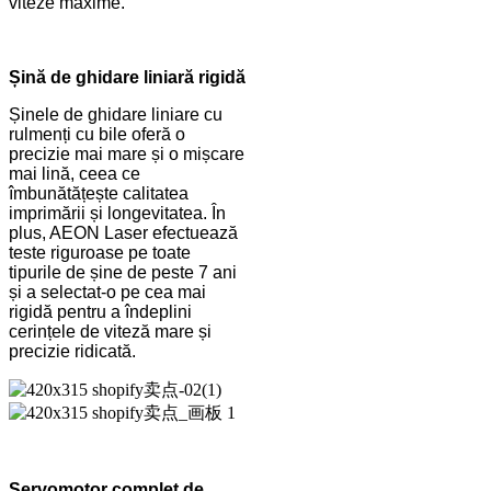
viteze maxime.
Șină de ghidare liniară rigidă
Șinele de ghidare liniare cu
rulmenți cu bile oferă o
precizie mai mare și o mișcare
mai lină, ceea ce
îmbunătățește calitatea
imprimării și longevitatea. În
plus, AEON Laser efectuează
teste riguroase pe toate
tipurile de șine de peste 7 ani
și a selectat-o ​​pe cea mai
rigidă pentru a îndeplini
cerințele de viteză mare și
precizie ridicată.
Servomotor complet de