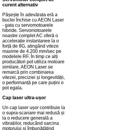
curent alternativ
Pășește în adevărata eră a
buclei închise cu AEON Laser
- gata cu servomotoarele
hibride. Servomotoarele
noastre complet AC oferă o
accelerație instantanee la o
forță de 8G, atingând viteze
maxime de 4.200 mm/sec pe
modelele RF. În timp ce alți
producători pot utiliza motoare
similare, AEON Laser se
remarcă prin combinarea
vitezei, preciziei și longevității,
o performanță pe care puțini o
pot egala.
Cap laser ultra-ușor
Un cap laser ușor contribuie la
o supra-scanare mai redusă și
la o reducere generală a
vibrațiilor, reducând sarcina
motorului și îmbunătățind