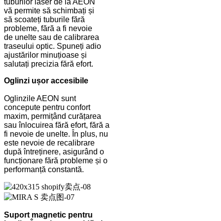
tuburilor laser de la AEON
vă permite să schimbați și
să scoateți tuburile fără
probleme, fără a fi nevoie
de unelte sau de calibrarea
traseului optic. Spuneți adio
ajustărilor minuțioase și
salutați precizia fără efort.
Oglinzi ușor accesibile
Oglinzile AEON sunt
concepute pentru confort
maxim, permițând curățarea
sau înlocuirea fără efort, fără a
fi nevoie de unelte. În plus, nu
este nevoie de recalibrare
după întreținere, asigurând o
funcționare fără probleme și o
performanță constantă.
Suport magnetic pentru