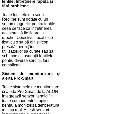
lentile: Întreținere rapidă și
fără probleme
Toate lentilele din seria
Redline sunt dotate cu un
suport magnetic pentru lentile,
ceea ce face ca întreținerea
acestora să fie floare la
ureche. Obiectivul focal este
fixat cu o șaibă din silicon
presată, permițând
utilizatorilor să curățe sau să
schimbe cu ușurință lentilele
pentru diverse sarcini, fără
complicații.
Sistem de monitorizare și
alertă Pro-Smart
Toate sistemele de monitorizare
și alertă Pro-Smart de la AEON
integrează senzori termici în
toate componentele optice
pentru a monitoriza temperatura
în timp real. Acești senzori