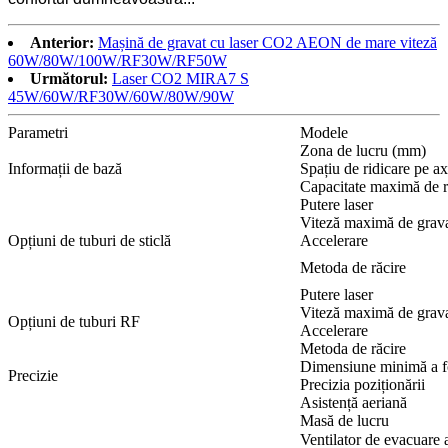
Anterior:
Mașină de gravat cu laser CO2 AEON de mare viteză
60W/80W/100W/RF30W/RF50W
Următorul:
Laser CO2 MIRA7 S
45W/60W/RF30W/60W/80W/90W
Parametri
Modele
Zona de lucru (mm)
Informații de bază
Spațiu de ridicare pe 
Capacitate maximă de r
Putere laser
Viteză maximă de grav
Opțiuni de tuburi de sticlă
Accelerare
Metoda de răcire
Putere laser
Viteză maximă de grav
Opțiuni de tuburi RF
Accelerare
Metoda de răcire
Dimensiune minimă a f
Precizie
Precizia poziționării
Asistență aeriană
Masă de lucru
Ventilator de evacuare 