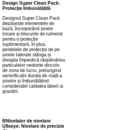
Design Super Clean Pack:
Protecție Îmbunătățită
Designul Super Clean Pack
depășește elementele de
bază, încorporând șinele
liniare și blocurile de rulmenți
pentru o protecție
suplimentară. În plus,
perdelele de protecție de pe
șinele laterale stânga și
dreapta împiedică răspândirea
particulelor nedorite dincolo
de zona de lucru, prelungind
semnificativ durata de viață a
șinelor și îmbunătățind
considerabil calitatea tăierii și
gravării.
B
Nivelator de nivelare
Ullseye: Nivelare de precizie