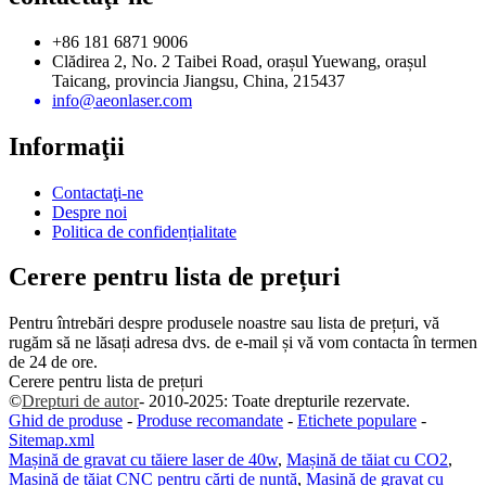
+86 181 6871 9006
Clădirea 2, No. 2 Taibei Road, orașul Yuewang, orașul
Taicang, provincia Jiangsu, China, 215437
info@aeonlaser.com
Informaţii
Contactaţi-ne
Despre noi
Politica de confidențialitate
Cerere pentru lista de prețuri
Pentru întrebări despre produsele noastre sau lista de prețuri, vă
rugăm să ne lăsați adresa dvs. de e-mail și vă vom contacta în termen
de 24 de ore.
Cerere pentru lista de prețuri
©
Drepturi de autor
- 2010-2025: Toate drepturile rezervate.
Ghid de produse
-
Produse recomandate
-
Etichete populare
-
Sitemap.xml
Mașină de gravat cu tăiere laser de 40w
,
Mașină de tăiat cu CO2
,
Mașină de tăiat CNC pentru cărți de nuntă
,
Mașină de gravat cu