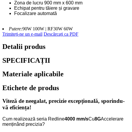
Zona de lucru 900 mm x 600 mm
Echipat pentru tăiere și gravare
Focalizare automată
Putere:
90W 100W | RF30W 60W
Trimiteți-ne un e-mail
Descărcați ca PDF
Detalii produs
SPECIFICAȚII
Materiale aplicabile
Etichete de produs
Viteză de neegalat, precizie excepțională, sporindu-
vă eficiența!
Cum realizează seria Redline
4000 mm/s
Cu
8G
Accelerare
menținând precizia?