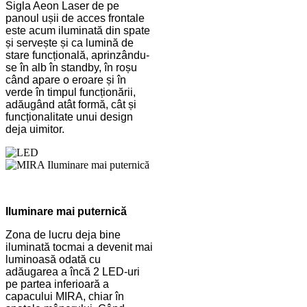
Sigla Aeon Laser de pe
panoul ușii de acces frontale
este acum iluminată din spate
și servește și ca lumină de
stare funcțională, aprinzându-
se în alb în standby, în roșu
când apare o eroare și în
verde în timpul funcționării,
adăugând atât formă, cât și
funcționalitate unui design
deja uimitor.
Iluminare mai puternică
Zona de lucru deja bine
iluminată tocmai a devenit mai
luminoasă odată cu
adăugarea a încă 2 LED-uri
pe partea inferioară a
capacului MIRA, chiar în