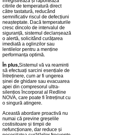
înregistrează și raportează
citirile de temperatură direct
către tastatură, reducând
semnificativ riscul de defecțiuni
neașteptate. Dacă temperaturile
cresc dincolo de intervalul de
siguranță, sistemul declanșează
o alertă, solicitând curățarea
imediată a oglinzilor sau
lentilelor pentru a menține
performanța optimă.
În plus,
Sistemul vă va reaminti
să efectuați sarcini esențiale de
întreținere, cum ar fi ungerea
șinei de ghidare sau evacuarea
apei din compresorul ultra-
silențios încorporat al Redline
NOVA, care poate fi întreținut cu
o singură atingere.
Această abordare proactivă nu
numai că previne greșelile
costisitoare și timpii de
nefuncționare, dar reduce și
necesitatea curățărilor frecvente