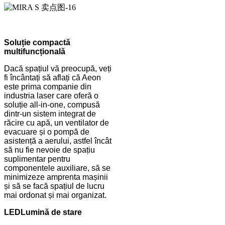
Soluție compactă
multifuncțională
Dacă spațiul vă preocupă, veți
fi încântați să aflați că Aeon
este prima companie din
industria laser care oferă o
soluție all-in-one, compusă
dintr-un sistem integrat de
răcire cu apă, un ventilator de
evacuare și o pompă de
asistență a aerului, astfel încât
să nu fie nevoie de spațiu
suplimentar pentru
componentele auxiliare, să se
minimizeze amprenta mașinii
și să se facă spațiul de lucru
mai ordonat și mai organizat.
LED
Lumină de stare