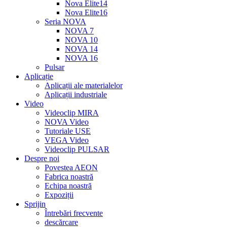
Nova Elite14
Nova Elite16
Seria NOVA
NOVA 7
NOVA 10
NOVA 14
NOVA 16
Pulsar
Aplicație
Aplicații ale materialelor
Aplicații industriale
Video
Videoclip MIRA
NOVA Video
Tutoriale USE
VEGA Video
Videoclip PULSAR
Despre noi
Povestea AEON
Fabrica noastră
Echipa noastră
Expoziții
Sprijin
Întrebări frecvente
descărcare