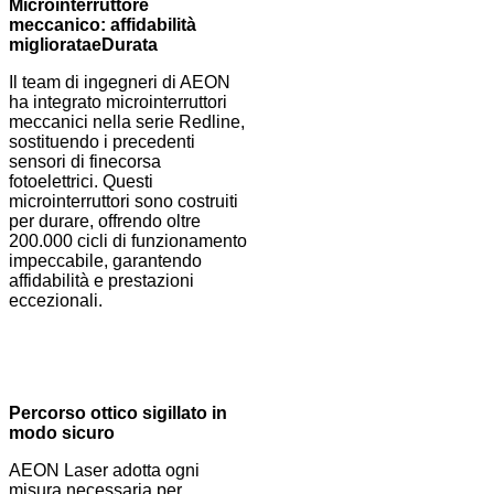
Microinterruttore
meccanico: affidabilità
migliorata
e
Durata
Il team di ingegneri di AEON
ha integrato microinterruttori
meccanici nella serie Redline,
sostituendo i precedenti
sensori di finecorsa
fotoelettrici. Questi
microinterruttori sono costruiti
per durare, offrendo oltre
200.000 cicli di funzionamento
impeccabile, garantendo
affidabilità e prestazioni
eccezionali.
Percorso ottico sigillato in
modo sicuro
AEON Laser adotta ogni
misura necessaria per