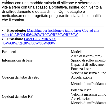
cabinet con una morbida striscia di silicone e schermato la
vite a sfere con una spazzola protettiva. Inoltre, ogni ventola
di raffreddamento è dotata di filtri. Ogni dettaglio è
meticolosamente progettato per garantire sia la funzionalità
che il comfort...
Precedente:
Macchina per incisione e taglio laser Co2 ad alta
velocità AEON 60W/80W/100W/RF30W/RF50W
Prossimo:
Laser CO2 MIRA7 S
45W/60W/RF30W/60W/80W/90W
Parametri
Modelli
Area di lavoro (mm)
Informazioni di base
Spazio di sollevamento
Capacità di sollevame
Potenza laser
Velocità massima di inc
Opzioni del tubo di vetro
Accelerazione
Metodo di raffreddame
Potenza laser
Velocità massima di inc
Opzioni del tubo RF
Accelerazione
Metodo di raffreddame