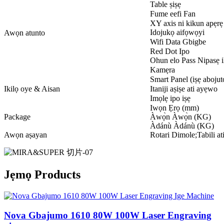
Table ṣiṣẹ
Fume eefi Fan
XY axis ni kikun apẹrẹ
Idojukọ aifọwọyi
Awọn atunto
Wifi Data Gbigbe
Red Dot Ipo
Ohun elo Pass Nipasẹ 
Kamẹra
Smart Panel (iṣẹ abojut
Ikilọ oye & Aisan
Itaniji aṣiṣe ati ayẹwo
Imọlẹ ipo iṣẹ
Iwọn Ẹrọ (mm)
Package
Àwọ̀n Àwọ̀n (KG)
Àdánù Àdánù (KG)
Awọn aṣayan
Rotari Dimole;Tabili at
Jẹmọ Products
Nova Gbajumo 1610 80W 100W Laser Engraving