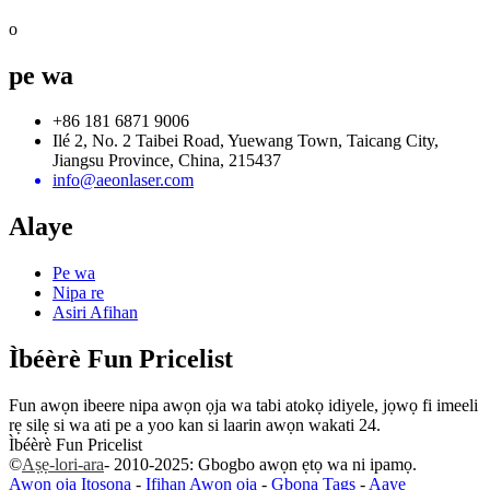
o
pe wa
+86 181 6871 9006
Ilé 2, No. 2 Taibei Road, Yuewang Town, Taicang City,
Jiangsu Province, China, 215437
info@aeonlaser.com
Alaye
Pe wa
Nipa re
Asiri Afihan
Ìbéèrè Fun Pricelist
Fun awọn ibeere nipa awọn ọja wa tabi atokọ idiyele, jọwọ fi imeeli
rẹ silẹ si wa ati pe a yoo kan si laarin awọn wakati 24.
Ìbéèrè Fun Pricelist
©
Aṣẹ-lori-ara
- 2010-2025: Gbogbo awọn ẹtọ wa ni ipamọ.
Awọn ọja Itọsọna
-
Ifihan Awọn ọja
-
Gbona Tags
-
Aaye