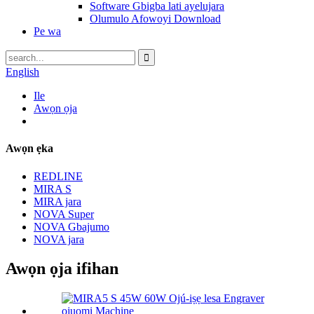
Software Gbigba lati ayelujara
Olumulo Afowoyi Download
Pe wa
English
Ile
Awọn ọja
Awọn ẹka
REDLINE
MIRA S
MIRA jara
NOVA Super
NOVA Gbajumo
NOVA jara
Awọn ọja ifihan