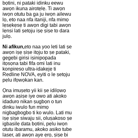
bọtini, ni pataki idinku eewu
awọn ikuna airotẹlẹ. Ti awọn
iwọn otutu ba ga ju iwọn ailewu
lọ, eto naa nfa itaniji, nfa mimọ
lẹsẹkẹsẹ ti awọn digi tabi awọn
lẹnsi lati ṣetọju iṣẹ ṣiṣe to dara
julọ.
Ni afikun,
eto naa yoo leti lati ṣe
awọn iṣẹ ṣiṣe itọju to ṣe pataki,
gẹgẹbi girisi iṣinipopada
itọsọna tabi fifa omi lati inu
konpireso ultra-idakẹjẹ ti
Redline NOVA, eyiti o le ṣetọju
pẹlu ifọwọkan kan.
Ọna imuṣeto yii kii ṣe idilọwọ
awọn aṣiṣe iye owo ati akoko
idaduro nikan ṣugbọn o tun
dinku iwulo fun mimọ
nigbagbogbo ti ko wulo. Lati mu
iṣẹ ṣiṣe siwaju sii, oluṣakoso ṣe
igbasilẹ data bọtini, pẹlu iwọn
otutu ibaramu, akoko asiko tube
laser, ati awọn aye ẹrọ, ṣiṣe bi