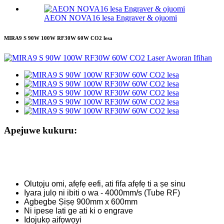
AEON NOVA16 lesa Engraver & ojuomi
MIRA9 S 90W 100W RF30W 60W CO2 lesa
Apejuwe kukuru:
Olutọju omi, afẹfẹ eefi, ati fifa afẹfẹ ti a ṣe sinu
Iyara julọ ni ibiti o wa - 4000mm/s (Tube RF)
Agbegbe Ṣiṣẹ 900mm x 600mm
Ni ipese lati ge ati ki o engrave
Idojukọ aifọwọyi