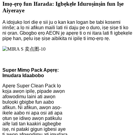
Imọ-ẹrọ fun Ifarada: Igbẹkẹle Iduroṣinṣin fun Iṣe
Aiyeraye
A idojukọ lori diẹ ẹ sii ju o kan kan logan be tabi kosemi
irinše; a lọ ni afikun maili lati rii daju pe o duro, iṣẹ ṣiṣe ti ko
ni ọran. Gbogbo ẹrọ AEON jẹ apẹrẹ ti o ni itara lati fi igbẹkẹle
pipẹ han, pẹlu iṣẹ ṣiṣe aibikita ni ipilẹ ti imọ-ẹrọ rẹ.
Super Mimọ Pack Apẹrẹ:
Imudara Idaabobo
Apẹrẹ Super Clean Pack lọ
kọja awọn ipilẹ, pipade awọn
afowodimu laini ati awọn
bulọọki gbigbe fun aabo
afikun. Ni afikun, awọn aṣọ-
ikele aabo ni apa osi ati apa
ọtun ṣe idiwọ awọn patikulu
aifẹ lati tan kaakiri agbegbe
iṣẹ, ni pataki gigun igbesi aye
ti awọn afowodimu ati imudara