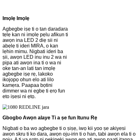
Imọlẹ Imọlẹ
Agbegbe iṣẹ ti o tan daradara
tẹlẹ kan ni imọlẹ pẹlu afikun ti
awọn ina LED 2 diẹ sii ni
abẹlẹ ti ideri MIRA, o kan
lẹhin mimu. Nigbati ideri ba
ṣii, awọn LED inu inu 2 wa ni
pipa ati awọn ina ti o wa ni
oke tan-an lati tan imọlẹ
agbegbe iṣẹ rẹ, lakoko
ikojọpọ ohun elo ati lilo
kamẹra. Paapaa bọtini
dimmer wa ni ẹgbẹ ti ẹrọ fun
eto iṣesi ni ẹtọ.
Gbogbo Awọn alaye Ti a ṣe fun Itunu Rẹ
Nigbati o ba wo agbegbe ti o ṣiṣẹ, iwọ kii yoo ṣe akiyesi
awọn skru ti ko dara, awọn oju-irin ti o han, tabi awọn ela ti o
pọju. A ti ya sọtọ ni pẹkipẹki awọn ẹrọ ati awọn paati itanna,