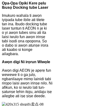
Ọpa-Ọpa Opiki Kere pẹlu
Ibusọ Docking tube Laser
Imukuro wahala ti awọn
iyipada tube ibile ati titete
tan ina. Ibudo docking tube
laser tuntun ti AEON n jẹ ki
o yi awọn tubes sinu ati ita
laisi iwulo fun awọn irinṣẹ
tabi isọdi ọna opopona. Sọ
o dabọ si awọn atunṣe irora
ati kaabo si konge
ailagbara.
Awọn digi Ni irọrun Wiwọle
Awọn digi AEON jẹ apẹrẹ fun
wewewe ti o ga julọ,
ngbanilaaye mimọ lainidi tabi
rirọpo laisi awọn irinṣẹ nilo. Ni
afikun, ko si iwulo lati tun-
ṣatunṣe lẹhin itọju, aridaju iṣẹ
ailẹgbẹ ati iṣẹ ṣiṣe deede.