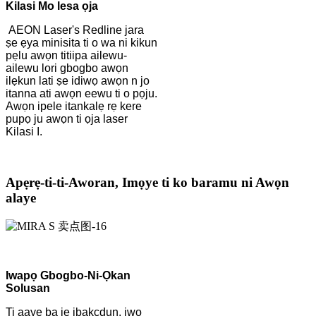
Kilasi Mo lesa ọja
AEON Laser's Redline jara
ṣe ẹya minisita ti o wa ni kikun
pẹlu awọn titiipa ailewu-
ailewu lori gbogbo awọn
ilẹkun lati ṣe idiwọ awọn n jo
itanna ati awọn eewu ti o pọju.
Awọn ipele itankalẹ rẹ kere
pupọ ju awọn ti ọja laser
Kilasi I.
Apẹrẹ-ti-ti-Aworan, Imọye ti ko baramu ni Awọn
alaye
Iwapọ Gbogbo-Ni-Ọkan
Solusan
Ti aaye ba jẹ ibakcdun, iwọ