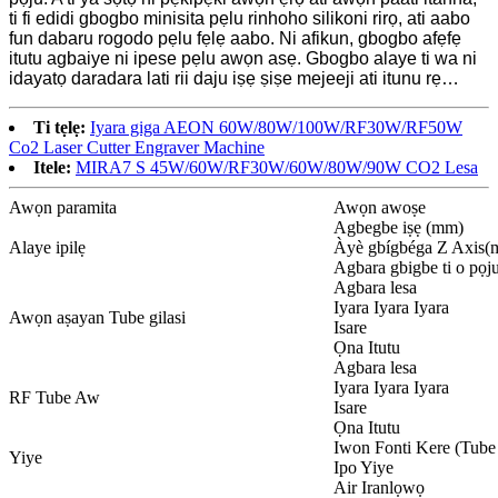
ti fi edidi gbogbo minisita pẹlu rinhoho silikoni rirọ, ati aabo
fun dabaru rogodo pẹlu fẹlẹ aabo. Ni afikun, gbogbo afẹfẹ
itutu agbaiye ni ipese pẹlu awọn asẹ. Gbogbo alaye ti wa ni
idayatọ daradara lati rii daju iṣẹ ṣiṣe mejeeji ati itunu rẹ…
Ti tẹlẹ:
Iyara giga AEON 60W/80W/100W/RF30W/RF50W
Co2 Laser Cutter Engraver Machine
Itele:
MIRA7 S 45W/60W/RF30W/60W/80W/90W CO2 Lesa
Awọn paramita
Awọn awoṣe
Agbegbe iṣẹ (mm)
Alaye ipilẹ
Àyè gbígbéga Z Axis(
Agbara gbigbe ti o pọj
Agbara lesa
Iyara Iyara Iyara
Awọn aṣayan Tube gilasi
Isare
Ọna Itutu
Agbara lesa
Iyara Iyara Iyara
RF Tube Aw
Isare
Ọna Itutu
Iwon Fonti Kere (Tube
Yiye
Ipo Yiye
Air Iranlọwọ