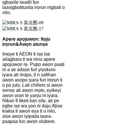
igbasilẹ iwadii fun
laasigbotitusita irọrun nigbati o
nilo.
Apẹrẹ apọjuwọn: Itọju
irọrun
&
Awọn atunṣe
Imọye ti AEON ti iṣẹ iṣẹ
ailagbara ti wa ninu apẹrẹ
apọjuwọn rẹ. Pupọ awọn paati
ni a ṣe adaṣe fun yiyọkuro
iyara ati rirọpo, ti n ṣafihan
awọn asopọ iyara fun irọrun ti
o pọ julọ. Lati chillers si awọn
sensọ ati awọn mọto, eyikeyi
awọn ọran le yanju ni iyara.
Nìkan fi tikẹti kan silẹ, ati pe
ẹgbẹ iṣẹ wa yoo rii daju ifijiṣẹ
kiakia ti awọn ẹya ti o nilo,
ṣiṣe awọn iyipada taara-
paapaa fun awọn olubere.