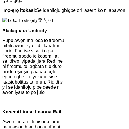
iyara giga.
Imọ-ẹrọ Itọkasi:
Ṣe idaniloju gbigbe ori laser ti ko ni abawọn.
Alailagbara Unibody
Pupọ awọn ina lesa lo fireemu
nibiti awọn ẹya ti di ikarahun
tinrin. Fun iṣẹ ṣiṣe ti o ga,
fireemu gbọdọ jẹ kosemi lati
ṣe idiwọ iyipada. jara Redline
ni fireemu to lagbara ti o duro
ni iduroṣinṣin paapaa pẹlu
ẹgbẹ ẹgbẹ ti o yọkuro, ṣiṣe
laasigbotitusita rọrun. Rigidity
yii ṣe idaniloju pipe deede ni
awọn iyara to pọ julọ.
Kosemi Linear Itọsọna Rail
Awọn irin-ajo itọnisọna laini
pẹlu awọn biari bọọlu nfunni