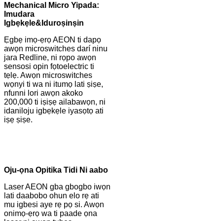
Mechanical Micro Yipada:
Imudara
Igbẹkẹle
&
Iduroṣinṣin
Ẹgbẹ imọ-ẹrọ AEON ti dapọ
awọn microswitches darí ninu
jara Redline, ni rọpo awọn
sensosi opin fọtoelectric ti
tẹlẹ. Awọn microswitches
wọnyi ti wa ni itumọ lati ṣiṣe,
nfunni lori awọn akoko
200,000 ti iṣiṣẹ ailabawọn, ni
idaniloju igbẹkẹle iyasọtọ ati
iṣẹ ṣiṣe.
Oju-ọna Opitika Tidi Ni aabo
Laser AEON gba gbogbo iwọn
lati daabobo ohun elo rẹ ati
mu igbesi aye rẹ pọ si. Awọn
onimọ-ẹrọ wa ti paade ọna