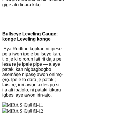
gige ati didara kikọ.
B
ullseye Leveling Gauge:
konge Leveling konge
Ẹya Redline kọọkan ni ipese
pẹlu iwọn ipele bullseye kan,
ti o jẹ ki o rọrun lati rii daju pe
lesa rẹ jẹ ipele pipe — alaye
pataki kan nigbagbogbo
aṣemáṣe nipasẹ awọn onimọ-
ẹrọ. Ipele to dara jẹ pataki;
laisi rẹ, iriri awọn axles pọ si
ija ati ipalọlọ, ni pataki kikuru
igbesi aye awọn irin-ajo.