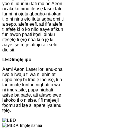
yoo ni idunnu lati mọ pe Aeon
ni akọkọ ninu ile-iṣẹ laser lati
funni ni ojutu gbogbo-ni-ọkan
ti o ni ninu eto itutu agba omi ti
a ṣepọ, afẹfẹ eefi, ati fifa afẹfẹ
ti afẹfẹ ki o ko nilo aaye afikun
fun awọn paati itọsi, dinku
ifẹsẹtẹ ti ẹrọ naa ki o jẹ ki
aaye iṣẹ rẹ jẹ afinju ati ṣeto
diẹ sii.
LED
Imọlẹ ipo
Aami Aeon Laser lori ẹnu-ọna
iwọle iwaju ti wa ni ẹhin ati
ilọpo meji bi Imọlẹ Ipo iṣẹ, ti n
tan imọlẹ funfun nigbati o wa
ni imurasilẹ, pupa nigbati
aṣiṣe ba pade, ati alawọ ewe
lakoko ti o n ṣiṣẹ, fifi mejeeji
fọọmu ati iṣẹ si apẹrẹ iyalẹnu
tẹlẹ.