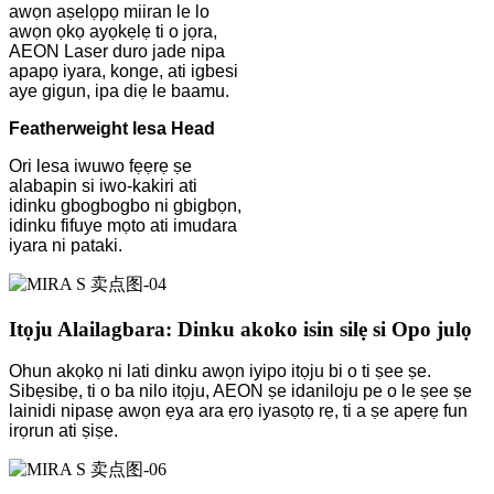
awọn aṣelọpọ miiran le lo
awọn ọkọ ayọkẹlẹ ti o jọra,
AEON Laser duro jade nipa
apapọ iyara, konge, ati igbesi
aye gigun, ipa diẹ le baamu.
Featherweight lesa Head
Ori lesa iwuwo fẹẹrẹ ṣe
alabapin si iwo-kakiri ati
idinku gbogbogbo ni gbigbọn,
idinku fifuye mọto ati imudara
iyara ni pataki.
Itọju Alailagbara: Dinku akoko isin silẹ si Opo julọ
Ohun akọkọ ni lati dinku awọn iyipo itọju bi o ti ṣee ṣe.
Sibẹsibẹ, ti o ba nilo itọju, AEON ṣe idaniloju pe o le ṣee ṣe
lainidi nipasẹ awọn ẹya ara ẹrọ iyasọtọ rẹ, ti a ṣe apẹrẹ fun
irọrun ati ṣiṣe.