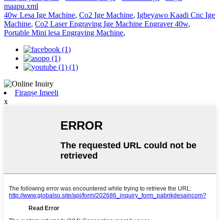
maapu.xml
40w Lesa Ige Machine
,
Co2 Ige Machine
,
Igbeyawo Kaadi Cnc Ige
Machine
,
Co2 Laser Engraving Ige Machine Engraver 40w
,
Portable Mini lesa Engraving Machine
,
Firanṣẹ Imeeli
x