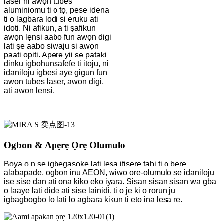
laser ni awọn tubes
aluminiomu ti o tọ, pese idena
ti o lagbara lodi si eruku ati
idoti. Ni afikun, a ti ṣafikun
awọn lẹnsi aabo fun awọn digi
lati ṣe aabo siwaju si awọn
paati opiti. Apẹrẹ yii ṣe pataki
dinku igbohunsafẹfẹ ti itọju, ni
idaniloju igbesi aye gigun fun
awọn tubes laser, awọn digi,
ati awọn lẹnsi.
Ogbon & Apẹrẹ Ọrẹ Olumulo
Boya o n ṣe igbegasoke lati lesa ifisere tabi ti o bẹrẹ
alabapade, ogbon inu AEON, wiwo ore-olumulo ṣe idaniloju
iṣẹ ṣiṣe dan ati ọna kikọ ẹkọ iyara. Ṣiṣan ṣiṣan ṣiṣan wa gba
ọ laaye lati dide ati ṣiṣe lainidi, ti o jẹ ki o rọrun ju
igbagbogbo lọ lati lo agbara kikun ti eto ina lesa rẹ.