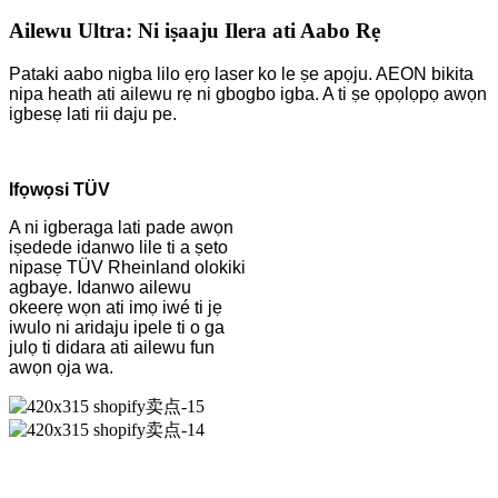
Ailewu Ultra: Ni iṣaaju Ilera ati Aabo Rẹ
Pataki aabo nigba lilo ẹrọ laser ko le ṣe apọju. AEON bikita
nipa heath ati ailewu rẹ ni gbogbo igba. A ti ṣe ọpọlọpọ awọn
igbesẹ lati rii daju pe.
Ifọwọsi TÜV
A ni igberaga lati pade awọn
iṣedede idanwo lile ti a ṣeto
nipasẹ TÜV Rheinland olokiki
agbaye. Idanwo ailewu
okeerẹ wọn ati imọ iwé ti jẹ
iwulo ni aridaju ipele ti o ga
julọ ti didara ati ailewu fun
awọn ọja wa.