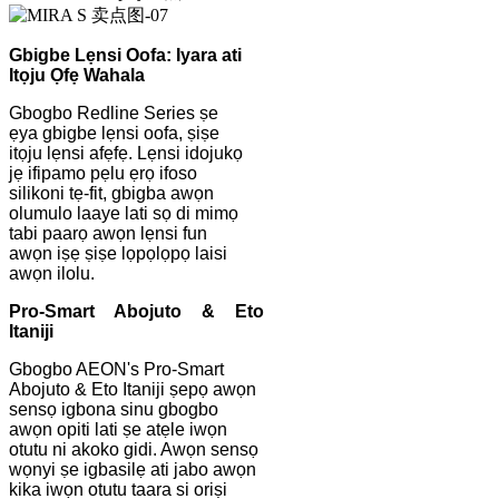
Gbigbe Lẹnsi Oofa: Iyara ati
Itọju Ọfẹ Wahala
Gbogbo Redline Series ṣe
ẹya gbigbe lẹnsi oofa, ṣiṣe
itọju lẹnsi afẹfẹ. Lẹnsi idojukọ
jẹ ifipamo pẹlu ẹrọ ifoso
silikoni tẹ-fit, gbigba awọn
olumulo laaye lati sọ di mimọ
tabi paarọ awọn lẹnsi fun
awọn iṣẹ ṣiṣe lọpọlọpọ laisi
awọn ilolu.
Pro-Smart Abojuto & Eto
Itaniji
Gbogbo AEON's Pro-Smart
Abojuto & Eto Itaniji ṣepọ awọn
sensọ igbona sinu gbogbo
awọn opiti lati ṣe atẹle iwọn
otutu ni akoko gidi. Awọn sensọ
wọnyi ṣe igbasilẹ ati jabo awọn
kika iwọn otutu taara si oriṣi