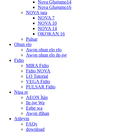
Nova Gbajumo14
Nova Gbajumo16
NOVA jara
NOVA 7
NOVA 10
NOVA 14
ỌKỌKAN 16
Pulsar
Ohun elo
Awọn ohun elo elo
Awọn ohun elo ile-iṣẹ
Fidio
MIRA Fidio
Fidio NOVA
LO Tutorial
VEGA Fidio
PULSAR Fidio
Nipa re
AEON Ìtàn
Ile-iṣẹ Wa
Egbe wa
Awọn ifihan
Atilẹyin
FAQs
download