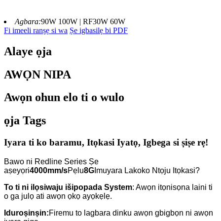
Agbara:
90W 100W | RF30W 60W
Fi imeeli ranṣẹ si wa
Ṣe igbasilẹ bi PDF
Alaye ọja
AWỌN NIPA
Awọn ohun elo ti o wulo
ọja Tags
Iyara ti ko baramu, Itọkasi Iyatọ, Igbega si ṣiṣe rẹ!
Bawo ni Redline Series Ṣe
aṣeyọri
4000mm/s
Pẹlu
8G
Imuyara Lakoko Ntọju Itọkasi?
To ti ni ilọsiwaju išipopada System
: Awọn itọnisọna laini ti
o ga julọ ati awọn ọkọ ayọkẹlẹ.
Iduroṣinṣin:
Firemu to lagbara dinku awọn gbigbọn ni awọn