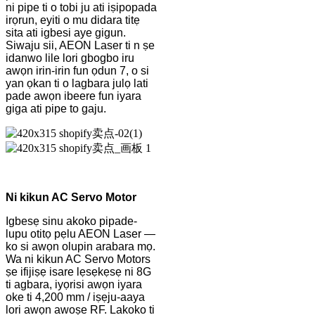
ni pipe ti o tobi ju ati iṣipopada
irọrun, eyiti o mu didara titẹ
sita ati igbesi aye gigun.
Siwaju sii, AEON Laser ti n ṣe
idanwo lile lori gbogbo iru
awọn irin-irin fun ọdun 7, o si
yan ọkan ti o lagbara julọ lati
pade awọn ibeere fun iyara
giga ati pipe to gaju.
Ni kikun AC Servo Motor
Igbesẹ sinu akoko pipade-
lupu otitọ pẹlu AEON Laser —
ko si awọn olupin arabara mọ.
Wa ni kikun AC Servo Motors
ṣe ifijiṣẹ isare lẹsẹkẹsẹ ni 8G
ti agbara, iyọrisi awọn iyara
oke ti 4,200 mm / iṣẹju-aaya
lori awọn awoṣe RF. Lakoko ti