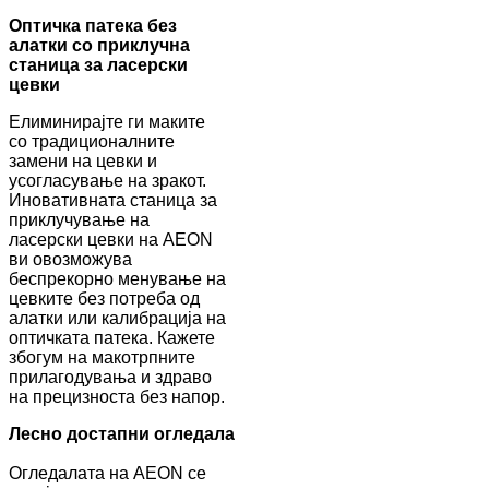
Оптичка патека без
алатки со приклучна
станица за ласерски
цевки
Елиминирајте ги маките
со традиционалните
замени на цевки и
усогласување на зракот.
Иновативната станица за
приклучување на
ласерски цевки на AEON
ви овозможува
беспрекорно менување на
цевките без потреба од
алатки или калибрација на
оптичката патека. Кажете
збогум на макотрпните
прилагодувања и здраво
на прецизноста без напор.
Лесно достапни огледала
Огледалата на AEON се