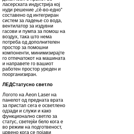
ласерската индустрија кој
нуди решение „сè-во-едно“
составено од интегриран
систем за ладење со вода,
вентилатор за издувни
гасови и пумпа за помош на
воздух, така што нема
потреба од дополнителен
простор за помошни
компоненти, минимизирајте
го отпечатокот на машината
и направете го вашиот
работен простор уреден и
поорганизиран.
ЛЕД
Статусно светло
Логото на Aeon Laser на
панелот од предната врата
за пристап сега е осветлено
одзади и служи и како
функционално светло за
статус, светејќи бело кога е
во режим на подготвеност,
црвено кога се појави