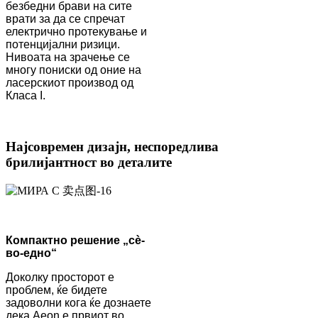
безбедни брави на сите
врати за да се спречат
електрично протекување и
потенцијални ризици.
Нивоата на зрачење се
многу пониски од оние на
ласерскиот производ од
Класа I.
Најсовремен дизајн, неспоредлива
брилијантност во деталите
Компактно решение „сè-
во-едно“
Доколку просторот е
проблем, ќе бидете
задоволни кога ќе дознаете
дека Aeon е првиот во