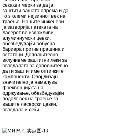
секакви мерки за да ја
заштити вашата опрема и да
го зголеми нејзиниот век на
траење. Нашите инженери
ја затворија патеката на
ласерот во издржливи
алуминиумски цевки,
обезбедувајќи робусна
бариера против прашина и
остатоци. Дополнително,
вклучивме заштитни леќи за
огледалата за дополнително
да ги заштитиме оптичките
компоненти. Овој дизајн
значително ја намалува
фреквенцијата на
одржување, обезбедувајќи
подолг век на траење за
вашите ласерски цевки,
огледала и леќи.