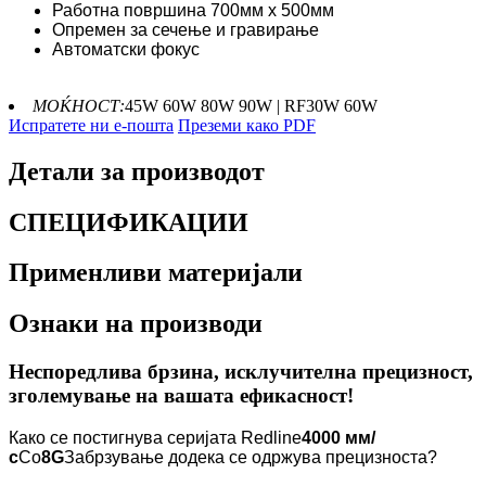
Работна површина 700мм x 500мм
Опремен за сечење и гравирање
Автоматски фокус
МОЌНОСТ:
45W 60W 80W 90W | RF30W 60W
Испратете ни е-пошта
Преземи како PDF
Детали за производот
СПЕЦИФИКАЦИИ
Применливи материјали
Ознаки на производи
Неспоредлива брзина, исклучителна прецизност,
зголемување на вашата ефикасност!
Како се постигнува серијата Redline
4000 мм/
с
Со
8G
Забрзување додека се одржува прецизноста?