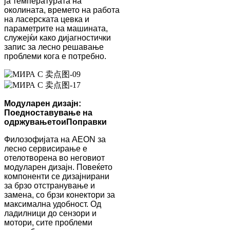
ја температурата на
околината, времето на работа
на ласерската цевка и
параметрите на машината,
служејќи како дијагностички
запис за лесно решавање
проблеми кога е потребно.
Модуларен дизајн:
Поедноставување на
одржувањето
и
Поправки
Филозофијата на AEON за
лесно сервисирање е
отелотворена во неговиот
модуларен дизајн. Повеќето
компоненти се дизајнирани
за брзо отстранување и
замена, со брзи конектори за
максимална удобност. Од
ладилници до сензори и
мотори, сите проблеми