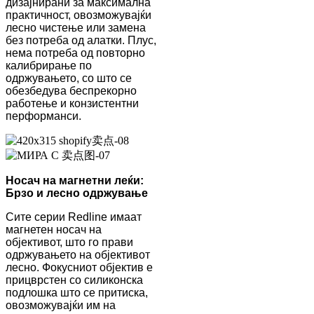
дизајнирани за максимална
практичност, овозможувајќи
лесно чистење или замена
без потреба од алатки. Плус,
нема потреба од повторно
калибрирање по
одржувањето, со што се
обезбедува беспрекорно
работење и конзистентни
перформанси.
Носач на магнетни леќи:
Брзо и лесно одржување
Сите серии Redline имаат
магнетен носач на
објективот, што го прави
одржувањето на објективот
лесно. Фокусниот објектив е
прицврстен со силиконска
подлошка што се притиска,
овозможувајќи им на