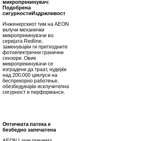
микропрекинувач:
Подобрена
сигурност
и
Издржливост
Инженерскиот тим на AEON
вклучи механички
микропрекинувачи во
серијата Redline,
заменувајќи ги претходните
фотоелектрични гранични
сензори. Овие
микропрекинувачи се
изградени да траат, нудејќи
над 200.000 циклуси на
беспрекорно работење,
обезбедувајќи исклучителна
сигурност и перформанси.
Оптичката патека е
безбедно запечатена
AEON Laser презема