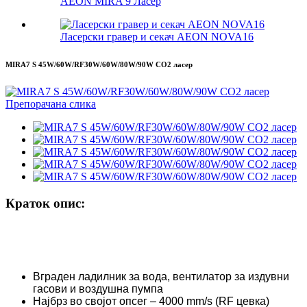
AEON MIRA 9 Ласер
Ласерски гравер и секач AEON NOVA16
MIRA7 S 45W/60W/RF30W/60W/80W/90W CO2 ласер
Краток опис:
Вграден ладилник за вода, вентилатор за издувни
гасови и воздушна пумпа
Најбрз во својот опсег – 4000 mm/s (RF цевка)