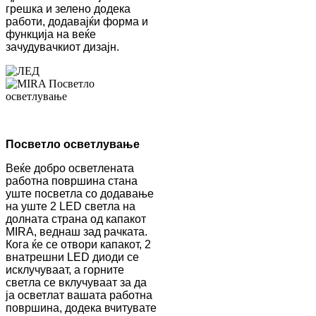
грешка и зелено додека
работи, додавајќи форма и
функција на веќе
зачудувачкиот дизајн.
Посветло осветлување
Веќе добро осветлената
работна површина стана
уште посветла со додавање
на уште 2 LED светла на
долната страна од капакот
MIRA, веднаш зад рачката.
Кога ќе се отвори капакот, 2
внатрешни LED диоди се
исклучуваат, а горните
светла се вклучуваат за да
ја осветлат вашата работна
површина, додека вчитувате