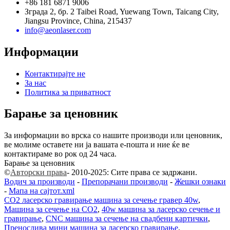
+86 181 6871 9006
Зграда 2, бр. 2 Taibei Road, Yuewang Town, Taicang City,
Jiangsu Province, China, 215437
info@aeonlaser.com
Информации
Контактирајте не
За нас
Политика за приватност
Барање за ценовник
За информации во врска со нашите производи или ценовник,
ве молиме оставете ни ја вашата е-пошта и ние ќе ве
контактираме во рок од 24 часа.
Барање за ценовник
©
Авторски права
- 2010-2025: Сите права се задржани.
Водич за производи
-
Препорачани производи
-
Жешки ознаки
-
Мапа на сајтот.xml
CO2 ласерско гравирање машина за сечење гравер 40w
,
Машина за сечење на CO2
,
40w машина за ласерско сечење и
гравирање
,
CNC машина за сечење на свадбени картички
,
Пренослива мини машина за ласерско гравирање
,