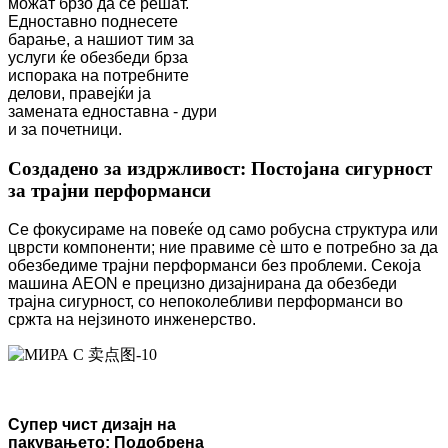
можат брзо да се решат.
Едноставно поднесете
барање, а нашиот тим за
услуги ќе обезбеди брза
испорака на потребните
делови, правејќи ја
замената едноставна - дури
и за почетници.
Создадено за издржливост: Постојана сигурност
за трајни перформанси
Се фокусираме на повеќе од само робусна структура или
цврсти компоненти; ние правиме сè што е потребно за да
обезбедиме трајни перформанси без проблеми. Секоја
машина AEON е прецизно дизајнирана да обезбеди
трајна сигурност, со непоколебливи перформанси во
сржта на нејзиното инженерство.
Супер чист дизајн на
пакувањето: Подобрена