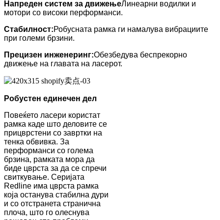
Напреден систем за движење
Линеарни водилки и
мотори со високи перформанси.
Стабилност:
Робусната рамка ги намалува вибрациите
при големи брзини.
Прецизен инженеринг:
Обезбедува беспрекорно
движење на главата на ласерот.
Робустен единечен дел
Повеќето ласери користат
рамка каде што деловите се
прицврстени со завртки на
тенка обвивка. За
перформанси со голема
брзина, рамката мора да
биде цврста за да се спречи
свиткување. Серијата
Redline има цврста рамка
која останува стабилна дури
и со отстранета странична
плоча, што го олеснува