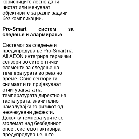
корисниците лесно да ги
чистат или менуваат
објективите за разни задачи
без компликации.
Pro-Smart систем за
следење и алармирање
Системот за следење и
предупредување Pro-Smart на
All AEON интегрира термички
сензори во сите оптички
елементи за следење на
температурата во реално
време. Овие сензори ги
снимаат и ги пријавуваат
отчитувањата на
температурата директно на
тастатурата, значително
намалувајќи го ризикот од
неочекувани дефекти.
Доколку температурите се
зголемат над безбедниот
опсег, системот активира
предупредување, што