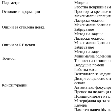
Параметри
Модели
Работна површина (м
Основни информации
Простор за кревање н
Максимален капаците
Ласерска моќност
Максимална брзина 
Опции за стаклена цевка
Забрзување
Метод на ладење
Ласерска моќност
Максимална брзина 
Опции за RF цевки
Забрзување
Метод на ладење
Минимална големина 
Точност
Точност на позицио
Воздушна помош
Работна маса
Вентилатор за издув
Дизајн со целосно о
оската
Конфигурации
Автоматско фокусир
Пренос на податоци 
Позиционирање на ц
Материјална врата з
Камера
Паметен панел (функц