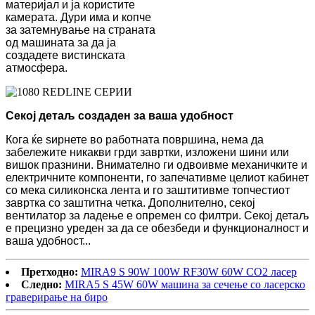
материјал и ја користите
камерата. Дури има и копче
за затемнување на страната
од машината за да ја
создадете вистинската
атмосфера.
Секој детаљ создаден за ваша удобност
Кога ќе ѕирнете во работната површина, нема да
забележите никакви грди завртки, изложени шини или
вишок празнини. Внимателно ги одвоивме механичките и
електричните компоненти, го запечативме целиот кабинет
со мека силиконска лента и го заштитивме топчестиот
завртка со заштитна четка. Дополнително, секој
вентилатор за ладење е опремен со филтри. Секој детаљ
е прецизно уреден за да се обезбеди и функционалност и
ваша удобност...
Претходно:
MIRA9 S 90W 100W RF30W 60W CO2 ласер
Следно:
MIRA5 S 45W 60W машина за сечење со ласерско
граверирање на биро