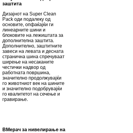
заштита
Дизајнот на Super Clean
Pack оди подалеку од
основите, опфаќајќи ги
линеарните шини и
блоковите на лежиштата за
дополнителна заштита.
Дополнително, заштитните
завеси на левата и десната
странична шина спречуваат
ширење на несаканите
честички надвор од
работната површина,
значително продолжувајќи
го животниот век на шините
и значително подобрувајќи
го квалитетот на сечење и
гравирање.
B
Мерач за нивелирање на