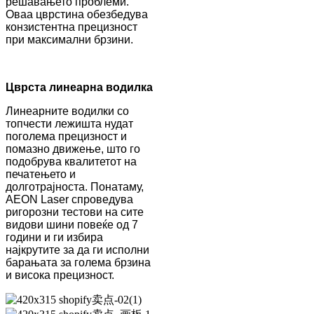
решавањето проблеми.
Оваа цврстина обезбедува
конзистентна прецизност
при максимални брзини.
Цврста линеарна водилка
Линеарните водилки со
топчести лежишта нудат
поголема прецизност и
помазно движење, што го
подобрува квалитетот на
печатењето и
долготрајноста. Понатаму,
AEON Laser спроведува
ригорозни тестови на сите
видови шини повеќе од 7
години и ги избира
најкрутите за да ги исполни
барањата за голема брзина
и висока прецизност.