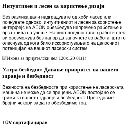
Интуитивен и лесен за користење дизајн
Без разлика дали надградувате од хоби ласер или
почнувате одново, интуитивниот и лесен за користење
интерфејс на AEON обезбедува непречено работење и
брза крива на учење. Нашиот поедноставен работен тек
ви овозможува без напор да започнете со работа, што го
олеснува од кога било искористувањето на целосниот
потенцијал на вашиот ласерски систем.
Ултра безбедно: Давање приоритет на вашето
здравје и безбедност
Важноста на безбедноста при користење на ласерската
машина не може да се прецени. AEON постојано се
грижи за вашето здравје и безбедност. Презедовме
бројни чекори за да го обезбедиме тоа.
TÜV сертифициран