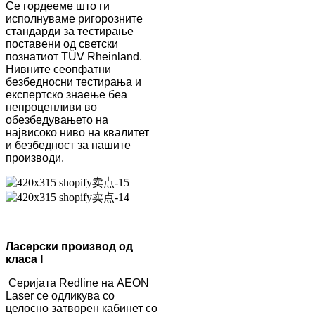
Се гордееме што ги
исполнуваме ригорозните
стандарди за тестирање
поставени од светски
познатиот TÜV Rheinland.
Нивните сеопфатни
безбедносни тестирања и
експертско знаење беа
непроценливи во
обезбедувањето на
највисоко ниво на квалитет
и безбедност за нашите
производи.
Ласерски производ од
класа I
Серијата Redline на AEON
Laser се одликува со
целосно затворен кабинет со