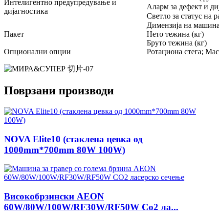
Интелигентно предупредување и
Аларм за дефект и ди
дијагностика
Светло за статус на р
Димензија на машина
Пакет
Нето тежина (кг)
Бруто тежина (кг)
Опционални опции
Ротациона стега; Мас
Поврзани производи
NOVA Elite10 (стаклена цевка од
1000mm*700mm 80W 100W)
Високобрзински AEON
60W/80W/100W/RF30W/RF50W Co2 ла...