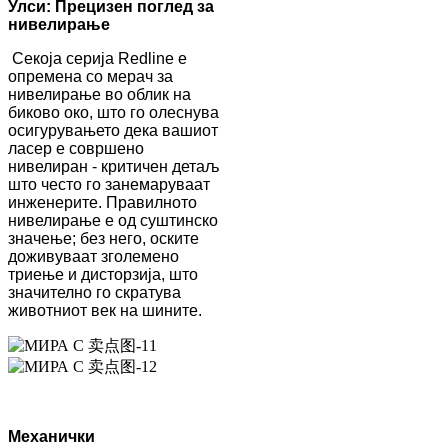
Улси: Прецизен поглед за
нивелирање
Секоја серија Redline е
опремена со мерач за
нивелирање во облик на
биково око, што го олеснува
осигурувањето дека вашиот
ласер е совршено
нивелиран - критичен детаљ
што често го занемаруваат
инженерите. Правилното
нивелирање е од суштинско
значење; без него, оските
доживуваат зголемено
триење и дисторзија, што
значително го скратува
животниот век на шините.
Механички