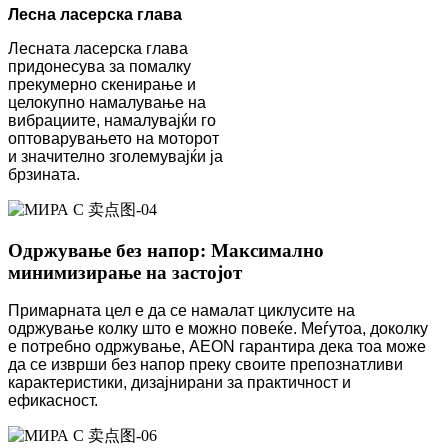
Лесна ласерска глава
Лесната ласерска глава
придонесува за помалку
прекумерно скенирање и
целокупно намалување на
вибрациите, намалувајќи го
оптоварувањето на моторот
и значително зголемувајќи ја
брзината.
Одржување без напор: Максимално
минимизирање на застојот
Примарната цел е да се намалат циклусите на
одржување колку што е можно повеќе. Меѓутоа, доколку
е потребно одржување, AEON гарантира дека тоа може
да се изврши без напор преку своите препознатливи
карактеристики, дизајнирани за практичност и
ефикасност.