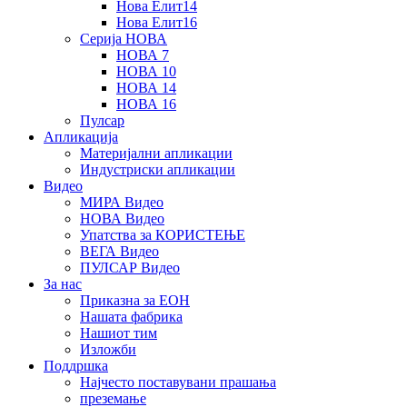
Нова Елит14
Нова Елит16
Серија НОВА
НОВА 7
НОВА 10
НОВА 14
НОВА 16
Пулсар
Апликација
Материјални апликации
Индустриски апликации
Видео
МИРА Видео
НОВА Видео
Упатства за КОРИСТЕЊЕ
ВЕГА Видео
ПУЛСАР Видео
За нас
Приказна за ЕОН
Нашата фабрика
Нашиот тим
Изложби
Поддршка
Најчесто поставувани прашања
преземање