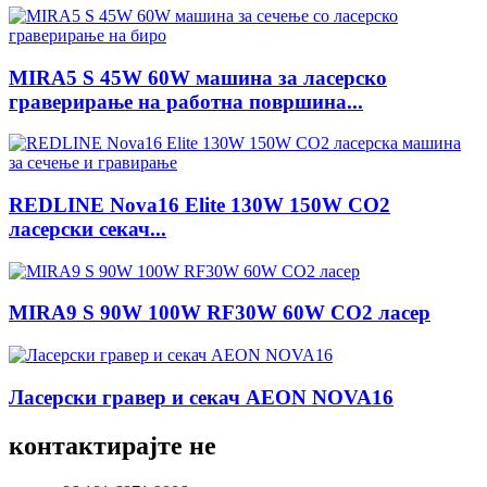
MIRA5 S 45W 60W машина за ласерско
граверирање на работна површина...
REDLINE Nova16 Elite 130W 150W CO2
ласерски секач...
MIRA9 S 90W 100W RF30W 60W CO2 ласер
Ласерски гравер и секач AEON NOVA16
контактирајте не