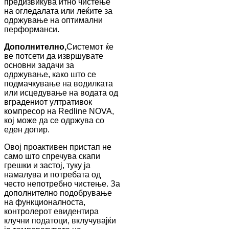
предизвикува итно чистење
на огледалата или леќите за
одржување на оптимални
перформанси.
Дополнително,
Системот ќе
ве потсети да извршувате
основни задачи за
одржување, како што се
подмачкување на водилката
или исцедување на водата од
вградениот ултративок
компресор на Redline NOVA,
кој може да се одржува со
еден допир.
Овој проактивен пристап не
само што спречува скапи
грешки и застој, туку ја
намалува и потребата од
често непотребно чистење. За
дополнително подобрување
на функционалноста,
контролерот евидентира
клучни податоци, вклучувајќи