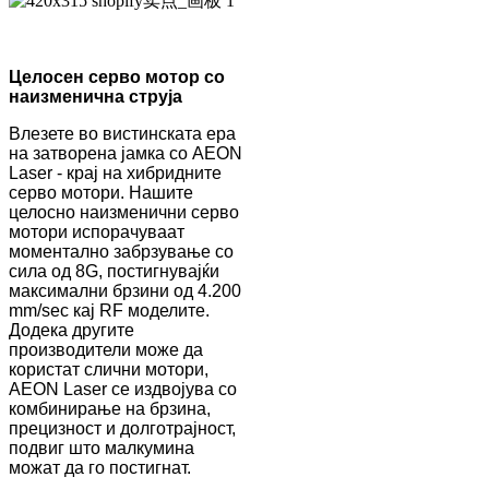
Целосен серво мотор со
наизменична струја
Влезете во вистинската ера
на затворена јамка со AEON
Laser - крај на хибридните
серво мотори. Нашите
целосно наизменични серво
мотори испорачуваат
моментално забрзување со
сила од 8G, постигнувајќи
максимални брзини од 4.200
mm/sec кај RF моделите.
Додека другите
производители може да
користат слични мотори,
AEON Laser се издвојува со
комбинирање на брзина,
прецизност и долготрајност,
подвиг што малкумина
можат да го постигнат.