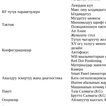
Лазердик күч
Макс оюу ылдамдыг
RF түтүк параметрлери
Ылдамдатуу
Муздатуу ыкмасы
Минималдуу шрифт ө
Тактык
Позициялоонун такт
Air Assist
Жумушчу стол
Түтүн чыгаруучу же
XY огу толугу менен
дизайн
Конфигурациялар
Автофокус
Wifi маалыматтарын 
Red Dot Positioning
Материалдар эшикте
Камера
Smart Panel (монито
Акылдуу эскертүү жана диагностика
Ката сигнализациясы
Иштөө абалынын жа
Машинанын өлчөмү 
Пакет
Таза Салмагы (KG)
Брутто Салмагы (KG
Опциялар
Айлануучу кысгыч; К