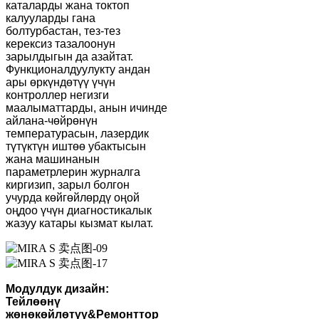
каталарды жана токтоп
калууларды гана
болтурбастан, тез-тез
керексиз тазалоонун
зарылдыгын да азайтат.
Функционалдуулукту андан
ары өркүндөтүү үчүн
контроллер негизги
маалыматтарды, анын ичинде
айлана-чөйрөнүн
температурасын, лазердик
түтүктүн иштөө убактысын
жана машинанын
параметрлерин журналга
киргизип, зарыл болгон
учурда көйгөйлөрдү оңой
оңдоо үчүн диагностикалык
жазуу катары кызмат кылат.
Модулдук дизайн:
Тейлөөнү
жөнөкөйлөтүү
&
Ремонттор