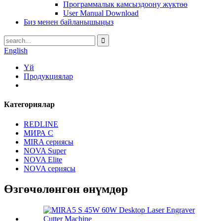
Программалык камсыздоону жүктөө
User Manual Download
Биз менен байланышыңыз
English
Үй
Продукциялар
Категориялар
REDLINE
МИРА С
MIRA сериясы
NOVA Super
NOVA Elite
NOVA сериясы
Өзгөчөлөнгөн өнүмдөр