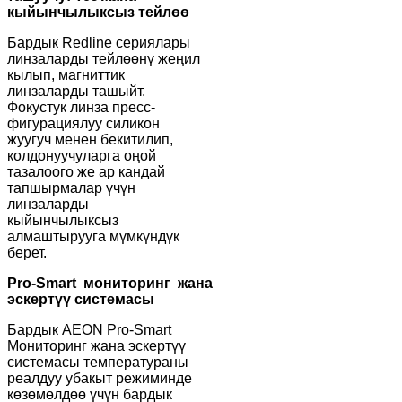
кыйынчылыксыз тейлөө
Бардык Redline сериялары
линзаларды тейлөөнү жеңил
кылып, магниттик
линзаларды ташыйт.
Фокустук линза пресс-
фигурациялуу силикон
жуугуч менен бекитилип,
колдонуучуларга оңой
тазалоого же ар кандай
тапшырмалар үчүн
линзаларды
кыйынчылыксыз
алмаштырууга мүмкүндүк
берет.
Pro-Smart мониторинг жана
эскертүү системасы
Бардык AEON Pro-Smart
Мониторинг жана эскертүү
системасы температураны
реалдуу убакыт режиминде
көзөмөлдөө үчүн бардык