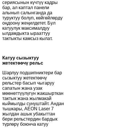
сериясынын күчтүү кадры
бар, ал каптал панели
алынып салынганда да
туруктуу болуп, көйгөйлөрдү
оңдоону жеңилдетет. Бул
катуулук максималдуу
ылдамдыкта ырааттуу
тактыкты камсыз кылат.
Катуу сызыктуу
жетектөөчү рельс
Шарлуу подшипниктери бар
сызыктуу жетектөөчү
рельстер басып чыгаруу
сапатын жана узак
мөөнөттүүлүгүн жакшырткан
тактык жана жылмакай
кыймылды сунуштайт. Андан
тышкары, AEON Laser 7
жылдан ашык убакыттан
бери рельстердин бардык
түрлөрү боюнча катуу