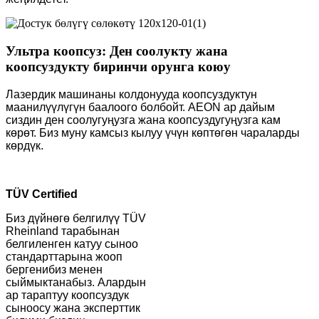
Ультра коопсуз: Ден соолукту жана
коопсуздукту биринчи орунга коюу
Лазердик машинаны колдонууда коопсуздуктун
маанилүүлүгүн баалоого болбойт. AEON ар дайым
сиздин ден соолугуңузга жана коопсуздугуңузга кам
көрөт. Биз муну камсыз кылуу үчүн көптөгөн чараларды
көрдүк.
TÜV Certified
Биз дүйнөгө белгилүү TÜV
Rheinland тарабынан
белгиленген катуу сыноо
стандарттарына жооп
бергенибиз менен
сыймыктанабыз. Алардын
ар тараптуу коопсуздук
сыноосу жана эксперттик