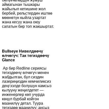
бөлүкчөлөрдүн жумуш
аймагынан тышкары
жайылып кетишине жол
бербей, рельстердин иштөө
мөөнөтүн кыйла узартат
жана кесүү жана оюу
сапатын бир топ жакшыртат.
B
ullseye Нивелдөөчү
өлчөгүч: Так тегиздөөчү
Glance
Ар бир Redline сериясы
тегиздөөчү өлчөгүч менен
жабдылган, бул сиздин
лазериңиздин кемчиликсиз
деңгээлде болушун камсыз
кылууну жеңилдетет —
инженерлер көп учурда
көңүл бурбай койгон
маанилүү детал. Туура
тегиздөө маанилүү; ансыз