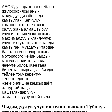
AEON'дун аракетсиз тейлөө
философиясы анын
модулдук дизайнында
камтылган. Көпчүлүк
компоненттер тез алып
салуу жана алмаштыруу
үчүн иштелип чыккан жана
максималдуу ыңгайлуулук
үчүн тез туташтыргычтарды
камтыган. Муздаткычтардан
баштап сенсорлорго жана
моторлорго чейин бардык
маселелерди тез арада
чечүүгө болот. Жөн гана
билет тапшырсаңыз, биздин
тейлөө тобу керектүү
тетиктердин тез
жеткирилишин камсыздайт,
ал тургай жаңы
баштагандар үчүн
алмаштырууну оңой кылат.
Чыдамдуулук үчүн иштелип чыккан: Түбөлүк