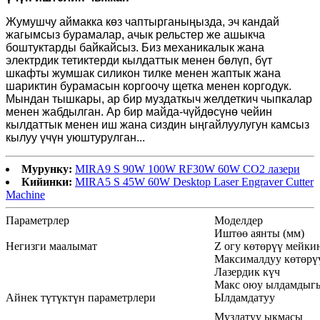
Жумушчу аймакка көз чаптырганыңызда, эч кандай
жагымсыз бурамалар, ачык рельстер же ашыкча
боштуктарды байкайсыз. Биз механикалык жана
электрдик тетиктерди кылдаттык менен бөлүп, бүт
шкафты жумшак силикон тилке менен жаптык жана
шариктин бурамасын коргоочу щетка менен коргодук.
Мындан тышкары, ар бир муздаткыч желдеткич чыпкалар
менен жабдылган. Ар бир майда-чүйдөсүнө чейин
кылдаттык менен иш жана сиздин ыңгайлуулугун камсыз
кылуу үчүн уюштурулган...
Мурунку:
MIRA9 S 90W 100W RF30W 60W CO2 лазери
Кийинки:
MIRA5 S 45W 60W Desktop Laser Engraver Cutter
Machine
Параметрлер
Моделдер
Иштөө аянты (мм)
Негизги маалымат
Z огу көтөрүү мейки
Максималдуу көтөрү
Лазердик күч
Макс оюу ылдамдыг
Айнек түтүктүн параметрлери
Ылдамдатуу
Муздатуу ыкмасы