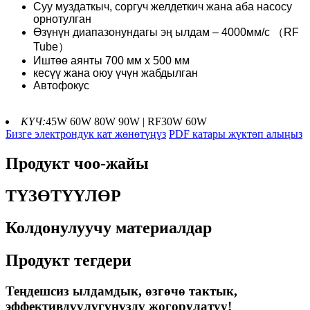
Суу муздаткыч, соргуч желдеткич жана аба насосу
орнотулган
Өзүнүн диапазонундагы эң ылдам – 4000мм/с （RF
Tube）
Иштөө аянты 700 мм х 500 мм
кесүү жана оюу үчүн жабдылган
Автофокус
КҮЧ:
45W 60W 80W 90W | RF30W 60W
Бизге электрондук кат жөнөтүңүз
PDF катары жүктөп алыңыз
Продукт чоо-жайы
ТҮЗӨТҮҮЛӨР
Колдонулуучу материалдар
Продукт тегдери
Теңдешсиз ылдамдык, өзгөчө тактык,
эффективдүүлүгүңүздү жогорулатуу!