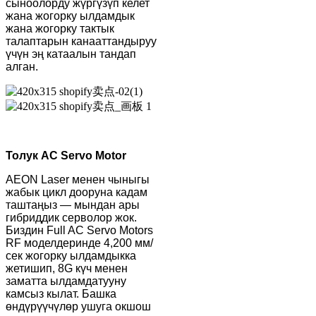
сыноолорду жүргүзүп келет
жана жогорку ылдамдык
жана жогорку тактык
талаптарын канааттандыруу
үчүн эң катаалын тандап
алган.
Толук AC Servo Motor
AEON Laser менен чыныгы
жабык цикл дооруна кадам
таштаңыз — мындан ары
гибриддик серволор жок.
Биздин Full AC Servo Motors
RF моделдеринде 4,200 мм/
сек жогорку ылдамдыкка
жетишип, 8G күч менен
заматта ылдамдатууну
камсыз кылат. Башка
өндүрүүчүлөр ушуга окшош