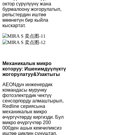
октор сүрүлүүнү жана
бурмалоону жогорулатып,
рельстердин иштөө
мөөнөтүн бир кыйла
кыскартат.
Механикалык микро
которуу: Ишенимдүүлүктү
жогорулатуу
&
Узактыгы
AEONдун инженердик
командасы мурунку
фотоэлектрдик чектүү
сенсорлорду алмаштырып,
Redline сериясына
механикалык микро
өчүргүчтөрдү киргизди. Бул
микро өчүргүчтөр 200
000ден ашык кемчиликсиз
иштөө циклин сунуштап,