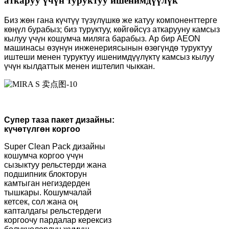
аткаруу үчүн туруктуу ишенимдүүлүк
Биз жөн гана күчтүү түзүлүшкө же катуу компоненттерге
көңүл бурабыз; биз туруктуу, көйгөйсүз аткарууну камсыз
кылуу үчүн кошумча миляга барабыз. Ар бир AEON
машинасы өзүнүн инженериясынын өзөгүндө туруктуу
иштеши менен туруктуу ишенимдүүлүктү камсыз кылуу
үчүн кылдаттык менен иштелип чыккан.
Супер таза пакет дизайны:
күчөтүлгөн коргоо
Super Clean Pack дизайны
кошумча коргоо үчүн
сызыктуу рельстерди жана
подшипник блокторун
камтыган негиздерден
тышкары. Кошумчалай
кетсек, сол жана оң
капталдагы рельстердеги
коргоочу пардалар керексиз