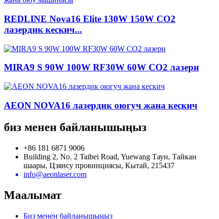
REDLINE Nova16 Elite 130W 150W CO2
лазердик кескич...
MIRA9 S 90W 100W RF30W 60W CO2 лазери
AEON NOVA16 лазердик оюгуч жана кескич
биз менен байланышыңыз
+86 181 6871 9006
Building 2, No. 2 Taibei Road, Yuewang Таун, Тайкан
шаары, Цзянсу провинциясы, Кытай, 215437
info@aeonlaser.com
Маалымат
Биз менен байланышыңыз