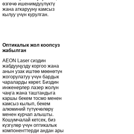
өзгөчө ишенимдүүлүктү
жана аткарууну камсыз
кылуу үчүн курулган.
Оптикалык жол коопсуз
жабылган
AEON Laser сиздин
жабдууңузду коргоо жана
анын узак иштөө мөөнөтүн
жогорулатуу үчүн бардык
чараларды көрөт. Биздин
инженерлер лазер жолун
чаңга жана таштандыга
каршы бекем тосмо менен
камсыз кылып, бекем
алюминий түтүкчөлөрү
менен курчап алышты.
Кошумчалай кетсек, биз
күзгүлөр үчүн оптикалык
компоненттерди андан ары