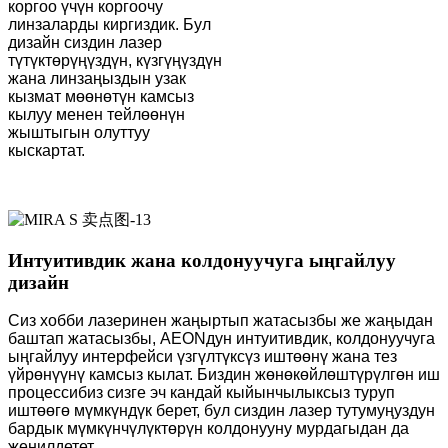
коргоо үчүн коргоочу
линзаларды киргиздик. Бул
дизайн сиздин лазер
түтүктөрүңүздүн, күзгүңүздүн
жана линзаңыздын узак
кызмат мөөнөтүн камсыз
кылуу менен тейлөөнүн
жыштыгын олуттуу
кыскартат.
Интуитивдик жана колдонуучуга ыңгайлуу
дизайн
Сиз хобби лазеринен жаңыртып жатасызбы же жаңыдан
баштап жатасызбы, AEONдун интуитивдик, колдонуучуга
ыңгайлуу интерфейси үзгүлтүксүз иштөөнү жана тез
үйрөнүүнү камсыз кылат. Биздин жөнөкөйлөштүрүлгөн иш
процессибиз сизге эч кандай кыйынчылыксыз туруп
иштөөгө мүмкүндүк берет, бул сиздин лазер тутумуңуздун
бардык мүмкүнчүлүктөрүн колдонууну мурдагыдан да
жеңилдетет.