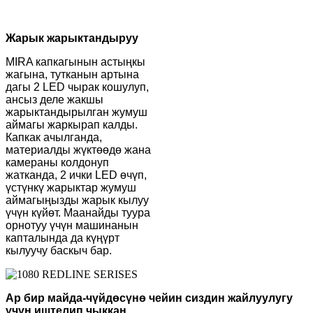
Жарык жарыктандыруу
MIRA капкагынын астыңкы
жагына, тутканын артына
дагы 2 LED чырак кошулуп,
ансыз деле жакшы
жарыктандырылган жумуш
аймагы жаркырап калды.
Капкак ачылганда,
материалды жүктөөдө жана
камераны колдонуп
жатканда, 2 ички LED өчүп,
үстүнкү жарыктар жумуш
аймагыңызды жарык кылуу
үчүн күйөт. Маанайды туура
орнотуу үчүн машинанын
капталында да күңүрт
кылуучу баскыч бар.
Ар бир майда-чүйдөсүнө чейин сиздин жайлуулугу
үчүн иштелип чыккан