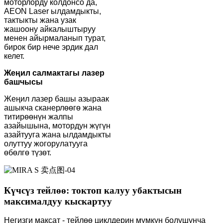
моторлорду колдонсо да,
AEON Laser ылдамдыкты,
тактыкты жана узак
жашоону айкалыштыруу
менен айырмаланып турат,
бирок бир нече эрдик дал
келет.
Жеңил салмактагы лазер
башчысы
Жеңил лазер башы азыраак
ашыкча сканерлөөгө жана
титирөөнүн жалпы
азайышына, мотордун жүгүн
азайтууга жана ылдамдыкты
олуттуу жогорулатууга
өбөлгө түзөт.
Күчсүз тейлөө: токтоп калуу убактысын
максималдуу кыскартуу
Негизги максат - тейлөө циклдерин мүмкүн болушунча