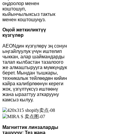
оңдоолор менен
коштошуп,
кыйынчылыксыз тактык
менен коштошуңуз.
Оңой жеткиликтүү
күзгүлөр
AEONдин күзгүлөрү эң сонун
ыңгайлуулук үчүн иштелип
чыккан, алар шаймандарды
талап кылбастан тазалоого
же алмаштырууга мүмкүндүк
берет. Мындан тышкары,
техникалык тейлөөдөн кийин
кайра калибрлөөнүн кереги
жок, үзгүлтүксүз иштөөнү
жана ырааттуу аткарууну
камсыз кылуу.
Магниттик линзаларды
ташуучу: Тез жана