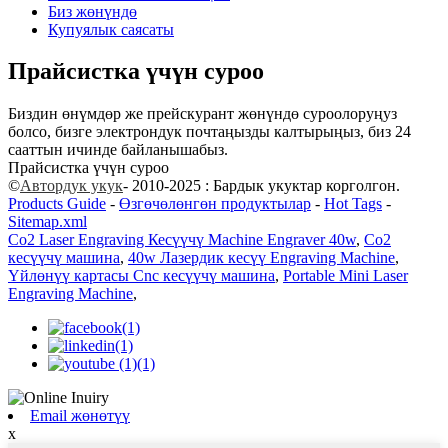
Биз жөнүндө
Купуялык саясаты
Прайсистка үчүн суроо
Биздин өнүмдөр же прейскурант жөнүндө суроолоруңуз
болсо, бизге электрондук почтаңызды калтырыңыз, биз 24
сааттын ичинде байланышабыз.
Прайсистка үчүн суроо
©
Автордук укук
- 2010-2025 : Бардык укуктар корголгон.
Products Guide
-
Өзгөчөлөнгөн продуктылар
-
Hot Tags
-
Sitemap.xml
Co2 Laser Engraving Кесүүчү Machine Engraver 40w
,
Co2
кесүүчү машина
,
40w Лазердик кесүү Engraving Machine
,
Үйлөнүү картасы Cnc кесүүчү машина
,
Portable Mini Laser
Engraving Machine
,
Email жөнөтүү
x