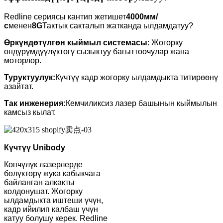
Redline сериясы кантип жетишет
4000мм/
с
менен
8G
Тактык сакталып жатканда ылдамдатуу?
Өркүндөтүлгөн кыймыл системасы
: Жогорку
өндүрүмдүүлүктөгү сызыктуу багыттоочулар жана
моторлор.
Туруктуулук:
Күчтүү кадр жогорку ылдамдыкта титирөөнү
азайтат.
Так инженерия:
Кемчиликсиз лазер башынын кыймылын
камсыз кылат.
Күчтүү Unibody
Көпчүлүк лазерлерде
бөлүктөрү жука кабыкчага
байланган алкакты
колдонушат. Жогорку
ылдамдыкта иштеши үчүн,
кадр ийилип калбаш үчүн
катуу болушу керек. Redline