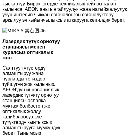
кыскартуу. Бирок, эгерде техникалык тейлөө талап
кылынса, AEON аны ыңгайлуулук жана натыйжалуулук
үчүн иштелип чыккан өзгөчөлөнгөн өзгөчөлүктөрү
аркылуу эч кыйынчылыксыз аткарууга кепилдик берет.
Лазердик түтүк орнотуу
станциясы менен
куралсыз оптикалык
жол
Салттуу түтүктөрдү
алмаштыруу жана
нурларды тегиздөө
түйшүгүн жок кылыңыз.
AEON'дун инновациялык
лазердик түтүктү орнотуу
станциясы аспапка
муктаж болбостон же
оптикалык жолду
калибрлөөсүз эле
түтүктөрдү кынтыксыз
алмаштырууга мүмкүндүк
берет. Тынымсыз