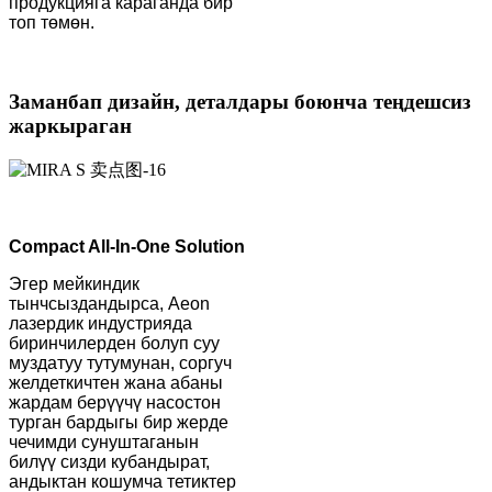
продукцияга караганда бир
топ төмөн.
Заманбап дизайн, деталдары боюнча теңдешсиз
жаркыраган
Compact All-In-One Solution
Эгер мейкиндик
тынчсыздандырса, Aeon
лазердик индустрияда
биринчилерден болуп суу
муздатуу тутумунан, соргуч
желдеткичтен жана абаны
жардам берүүчү насостон
турган бардыгы бир жерде
чечимди сунуштаганын
билүү сизди кубандырат,
андыктан кошумча тетиктер