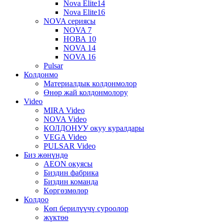
Nova Elite14
Nova Elite16
NOVA сериясы
NOVA 7
НОВА 10
NOVA 14
NOVA 16
Pulsar
Колдонмо
Материалдык колдонмолор
Өнөр жай колдонмолору
Video
MIRA Video
NOVA Video
КОЛДОНУУ окуу куралдары
VEGA Video
PULSAR Video
Биз жөнүндө
AEON окуясы
Биздин фабрика
Биздин команда
Көргөзмөлөр
Колдоо
Көп берилүүчү суроолор
жүктөө