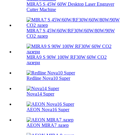
MIRA5 S 45W 60W Desktop Laser Engraver
Cutter Machine
MIRA7 S 45W/60W/RF30W/60W/80W/90W
CO2 лазер
MIRA9 S 90W 100W RF30W 60W CO2
лазери
Redline Nova10 Super
Nova14 Super
AEON Nova16 Super
AEON MIRA7 лазер