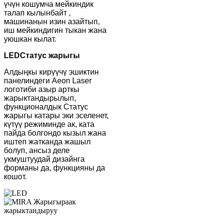
үчүн кошумча мейкиндик
талап кылынбайт ,
машинанын изин азайтып,
иш мейкиндигин тыкан жана
уюшкан кылат.
LED
Статус жарыгы
Алдыңкы кирүүчү эшиктин
панелиндеги Aeon Laser
логотиби азыр арткы
жарыктандырылып,
функционалдык Статус
жарыгы катары эки эселенет,
күтүү режиминде ак, ката
пайда болгондо кызыл жана
иштеп жатканда жашыл
болуп, ансыз деле
укмуштуудай дизайнга
форманы да, функцияны да
кошот.