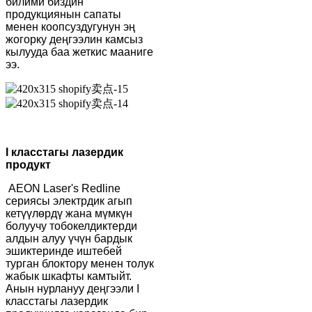
билими биздин
продукциянын сапаты
менен коопсуздугунун эң
жогорку деңгээлин камсыз
кылууда баа жеткис мааниге
ээ.
I класстагы лазердик
продукт
AEON Laser's Redline
сериясы электрдик агып
кетүүлөрдү жана мүмкүн
болуучу тобокелдиктерди
алдын алуу үчүн бардык
эшиктеринде иштебей
турган блоктору менен толук
жабык шкафты камтыйт.
Анын нурлануу деңгээли I
класстагы лазердик