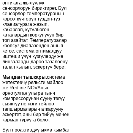
оптикага жылуулук
сенсорлорун бириктирет. Бул
сенсорлор температуранын
көрсөткүчтөрүн түздөн-түз
клавиатурага жазып,
кабарлап, күтүлбөгөн
каталардын коркунучун бир
топ азайтат. Температуралар
коопсуз диапазондон ашып
кетсе, система оптималдуу
иштеши үчүн күзгүлөрдү же
линзаларды дароо тазалоону
талап кылып, эскертүү берет.
Мындан тышкары,
система
жетектөөчү рельсти майлоо
же Redline NOVAнын
орнотулган ультра тынч
компрессорунан сууну төгүү
сыяктуу негизги тейлөө
тапшырмаларын аткарууну
эскертет, аны бир тийүү менен
кармап турууга болот.
Бул проактивдүү ыкма кымбат