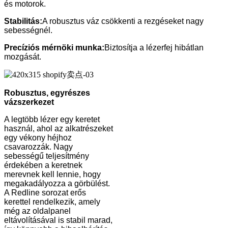
és motorok.
Stabilitás:
A robusztus váz csökkenti a rezgéseket nagy
sebességnél.
Precíziós mérnöki munka:
Biztosítja a lézerfej hibátlan
mozgását.
Robusztus, egyrészes
vázszerkezet
A legtöbb lézer egy keretet
használ, ahol az alkatrészeket
egy vékony héjhoz
csavarozzák. Nagy
sebességű teljesítmény
érdekében a keretnek
merevnek kell lennie, hogy
megakadályozza a görbülést.
A Redline sorozat erős
kerettel rendelkezik, amely
még az oldalpanel
eltávolításával is stabil marad,