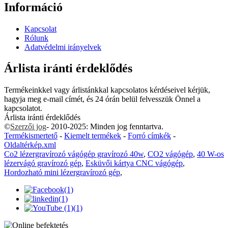
Információ
Kapcsolat
Rólunk
Adatvédelmi irányelvek
Árlista iránti érdeklődés
Termékeinkkel vagy árlistánkkal kapcsolatos kérdéseivel kérjük,
hagyja meg e-mail címét, és 24 órán belül felvesszük Önnel a
kapcsolatot.
Árlista iránti érdeklődés
©
Szerzői jog
- 2010-2025: Minden jog fenntartva.
Termékismertető
-
Kiemelt termékek
-
Forró címkék
-
Oldaltérkép.xml
Co2 lézergravírozó vágógép gravírozó 40w
,
CO2 vágógép
,
40 W-os
lézervágó gravírozó gép
,
Esküvői kártya CNC vágógép
,
Hordozható mini lézergravírozó gép
,