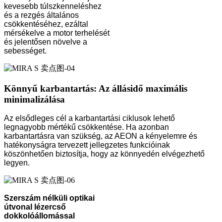
kevesebb túlszkenneléshez
és a rezgés általános
csökkentéséhez, ezáltal
mérsékelve a motor terhelését
és jelentősen növelve a
sebességet.
Könnyű karbantartás: Az állásidő maximális
minimalizálása
Az elsődleges cél a karbantartási ciklusok lehető
legnagyobb mértékű csökkentése. Ha azonban
karbantartásra van szükség, az AEON a kényelemre és
hatékonyságra tervezett jellegzetes funkcióinak
köszönhetően biztosítja, hogy az könnyedén elvégezhető
legyen.
Szerszám nélküli optikai
útvonal lézercső
dokkolóállomással