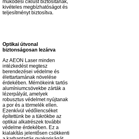
működési ciklust biztosítanak,
kivételes megbízhatóságot és
teljesítményt biztosítva.
Optikai útvonal
biztonságosan lezárva
Az AEON Laser minden
intézkedést megtesz
berendezései védelme és
élettartamának növelése
érdekében. Mérnökeink tartós
alumíniumcsövekbe zárták a
lézerpályát, amelyek
robusztus védelmet nyújtanak
a por és a törmelék ellen.
Ezenkívül védőlencséket
építettünk be a tükrökbe az
optikai alkatrészek további
védelme érdekében. Ez a
kialakítás jelentősen csökkenti
a karbantartás gyakoriságát,