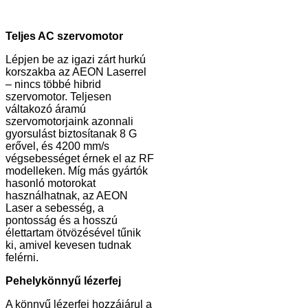
Teljes AC szervomotor
Lépjen be az igazi zárt hurkú
korszakba az AEON Laserrel
– nincs többé hibrid
szervomotor. Teljesen
váltakozó áramú
szervomotorjaink azonnali
gyorsulást biztosítanak 8 G
erővel, és 4200 mm/s
végsebességet érnek el az RF
modelleken. Míg más gyártók
hasonló motorokat
használhatnak, az AEON
Laser a sebesség, a
pontosság és a hosszú
élettartam ötvözésével tűnik
ki, amivel kevesen tudnak
felérni.
Pehelykönnyű lézerfej
A könnyű lézerfej hozzájárul a