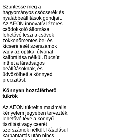
Szüntesse meg a
hagyományos csőcserék és
nyalábbeállítások gondjait.
Az AEON innovatív lézeres
csődokkoló állomása
lehetővé teszi a csövek
zökkenőmentes be- és
kicserélését szerszámok
vagy az optikai útvonal
kalibrálása nélkül. Búcsút
inthet a fáradságos
beállításoknak, és
üdvözölheti a könnyed
precizitást.
Könnyen hozzáférhető
tükrök
Az AEON tükreit a maximális
kényelem jegyében tervezték,
lehetővé téve a könnyű
tisztítást vagy cserét
szerszámok nélkül. Ráadásul
karbantartás után nincs