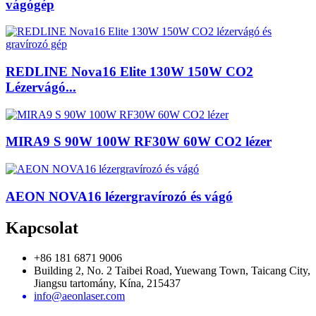
vágógép
REDLINE Nova16 Elite 130W 150W CO2
Lézervágó...
MIRA9 S 90W 100W RF30W 60W CO2 lézer
AEON NOVA16 lézergravírozó és vágó
Kapcsolat
+86 181 6871 9006
Building 2, No. 2 Taibei Road, Yuewang Town, Taicang City,
Jiangsu tartomány, Kína, 215437
info@aeonlaser.com