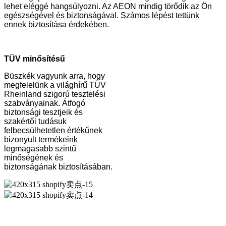
lehet eléggé hangsúlyozni. Az AEON mindig törődik az Ön
egészségével és biztonságával. Számos lépést tettünk
ennek biztosítása érdekében.
TÜV minősítésű
Büszkék vagyunk arra, hogy
megfelelünk a világhírű TÜV
Rheinland szigorú tesztelési
szabványainak. Átfogó
biztonsági tesztjeik és
szakértői tudásuk
felbecsülhetetlen értékűnek
bizonyult termékeink
legmagasabb szintű
minőségének és
biztonságának biztosításában.