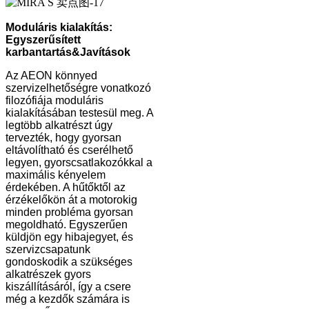
Moduláris kialakítás:
Egyszerűsített
karbantartás
&
Javítások
Az AEON könnyed
szervizelhetőségre vonatkozó
filozófiája moduláris
kialakításában testesül meg. A
legtöbb alkatrészt úgy
tervezték, hogy gyorsan
eltávolítható és cserélhető
legyen, gyorscsatlakozókkal a
maximális kényelem
érdekében. A hűtőktől az
érzékelőkön át a motorokig
minden probléma gyorsan
megoldható. Egyszerűen
küldjön egy hibajegyet, és
szervizcsapatunk
gondoskodik a szükséges
alkatrészek gyors
kiszállításáról, így a csere
még a kezdők számára is