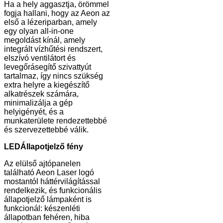
Ha a hely aggasztja, örömmel
fogja hallani, hogy az Aeon az
első a lézeriparban, amely
egy olyan all-in-one
megoldást kínál, amely
integrált vízhűtési rendszert,
elszívó ventilátort és
levegőrásegítő szivattyút
tartalmaz, így nincs szükség
extra helyre a kiegészítő
alkatrészek számára,
minimalizálja a gép
helyigényét, és a
munkaterülete rendezettebbé
és szervezettebbé válik.
LED
Állapotjelző fény
Az elülső ajtópanelen
található Aeon Laser logó
mostantól háttérvilágítással
rendelkezik, és funkcionális
állapotjelző lámpaként is
funkcionál: készenléti
állapotban fehéren, hiba