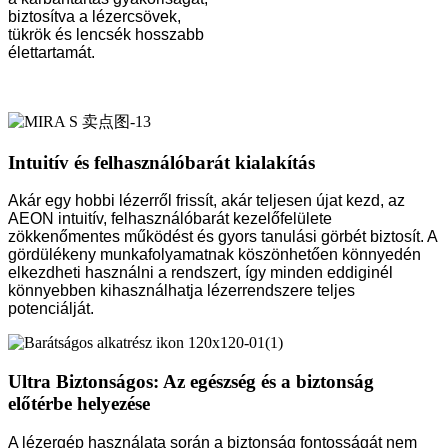
biztosítva a lézercsövek,
tükrök és lencsék hosszabb
élettartamát.
Intuitív és felhasználóbarát kialakítás
Akár egy hobbi lézerről frissít, akár teljesen újat kezd, az
AEON intuitív, felhasználóbarát kezelőfelülete
zökkenőmentes működést és gyors tanulási görbét biztosít. A
gördülékeny munkafolyamatnak köszönhetően könnyedén
elkezdheti használni a rendszert, így minden eddiginél
könnyebben kihasználhatja lézerrendszere teljes
potenciálját.
Ultra Biztonságos: Az egészség és a biztonság
előtérbe helyezése
A lézergép használata során a biztonság fontosságát nem