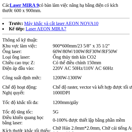
Các
Laser MIRA 9
có bàn làm việc nâng hạ bằng điện có kích
thước 600 x 900mm.
Trước:
Máy khắc và cắt laser AEON NOVA10
Kế tiếp:
Laser AEON MIRA7
Thông số kỹ thuật:
Khu vực làm việc:
900*600mm/23 5/8″ x 35 1/2″
Ống laser:
60W/80W/100W/RF30W/RF50W
Loại ống laser:
Ống thủy tinh kín CO2
Chiều cao trục Z:
Có thể điều chỉnh 150mm
Điện áp đầu vào:
220V AC 50Hz/110V AC 60Hz
Công suất định mức:
1200W-1300W
Chế độ hoạt động:
Chế độ raster, vector và kết hợp được tối 
Nghị quyết:
1000DPI
Tốc độ khắc tối đa:
1200mm/giây
Tốc độ tăng tốc:
5G
Điều khiển quang học
0-100% được thiết lập bằng phần mềm
bằng laser:
Chữ Hán 2.0mm*2.0mm, Chữ cái tiếng A
Kích thước khắc tối thiểu: