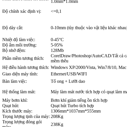
1.0mm*1.0mm
Độ chính xác định vị:
<=0,1
Độ dày cắt:
0-10mm (tùy thuộc vào vật liệu khác nhau
Nhiệt độ làm việc:
0-45°C
Độ ẩm môi trường:
5-95%
Bộ nhớ đệm:
128Mb
CorelDraw/Photoshop/AutoCAD/Tất cả cá
Phần mềm tương thích:
mềm thêu
Hệ điều hành tương thích:
Windows XP/2000/Vista, Win7/8/10, Mac
Giao diện máy tính:
Ethernet/USB/WIFI
Bàn làm việc:
Tổ ong + Lưỡi dao
Hệ thống làm mát:
Máy làm mát nước tích hợp có quạt làm m
Máy bơm khí:
Bơm khí giảm tiếng ồn tích hợp
Quạt hút:
Quạt hút Turbo tích hợp
Kích thước máy:
1306mm*1037mm*555mm
Trọng lượng tịnh của máy:
208Kg
Trọng lượng đóng gói
238Kg
máy: