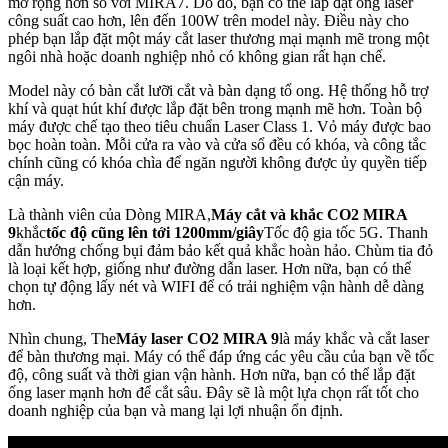
mở rộng hơn so với MIRA7. Do đó, bạn có thể lắp đặt ống laser
công suất cao hơn, lên đến 100W trên model này. Điều này cho
phép bạn lắp đặt một máy cắt laser thương mại mạnh mẽ trong một
ngôi nhà hoặc doanh nghiệp nhỏ có không gian rất hạn chế.
Model này có bàn cắt lưỡi cắt và bàn dạng tổ ong. Hệ thống hỗ trợ
khí và quạt hút khí được lắp đặt bên trong mạnh mẽ hơn. Toàn bộ
máy được chế tạo theo tiêu chuẩn Laser Class 1. Vỏ máy được bao
bọc hoàn toàn. Mỗi cửa ra vào và cửa sổ đều có khóa, và công tắc
chính cũng có khóa chìa để ngăn người không được ủy quyền tiếp
cận máy.
Là thành viên của Dòng MIRA,
Máy cắt và khắc CO2 MIRA
9
khắc
tốc độ cũng lên tới 1200mm/giây
Tốc độ gia tốc 5G. Thanh
dẫn hướng chống bụi đảm bảo kết quả khắc hoàn hảo. Chùm tia đỏ
là loại kết hợp, giống như đường dẫn laser. Hơn nữa, bạn có thể
chọn tự động lấy nét và WIFI để có trải nghiệm vận hành dễ dàng
hơn.
Nhìn chung, The
Máy laser CO2 MIRA 9
là máy khắc và cắt laser
để bàn thương mại. Máy có thể đáp ứng các yêu cầu của bạn về tốc
độ, công suất và thời gian vận hành. Hơn nữa, bạn có thể lắp đặt
ống laser mạnh hơn để cắt sâu. Đây sẽ là một lựa chọn rất tốt cho
doanh nghiệp của bạn và mang lại lợi nhuận ổn định.