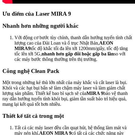
Ưu điểm của Laser MIRA 9
Nhanh hơn những người khác
Với động cơ bước tùy chỉnh, thanh dẫn hướng tuyến tính chất
lượng cao của Đài Loan và ổ trục Nhật Bản,
AEON
MIRA9
tốc độ khắc tối đa lên tới 1200mm/giây, tốc độ tăng
tốc lên tới 5G,
nhanh hơn gấp đôi hoặc gấp ba lần
so với
các máy bước thông thường trên thị trường.
Công nghệ Clean Pack
Một trong những kẻ thù lớn nhất của máy khắc và cắt laser là bụi.
Khói và các hạt bụi bẩn sẽ làm chậm máy laser và làm giảm chất
lượng sản phẩm. Thiết kế bao bì sạch sẽ của
MIRA 9
bảo vệ thanh
ray dẫn hướng tuyến tính khỏi bụi, giảm tần suất bảo trì hiệu quả,
mang lại kết quả tốt hơn nhiều.
Thiết kế tất cả trong một
Tất cả các máy laser đều cần quạt hút, hệ thống làm mát và
máy nén khí.
AEON MIRA 9
có tất cả các chức năng này