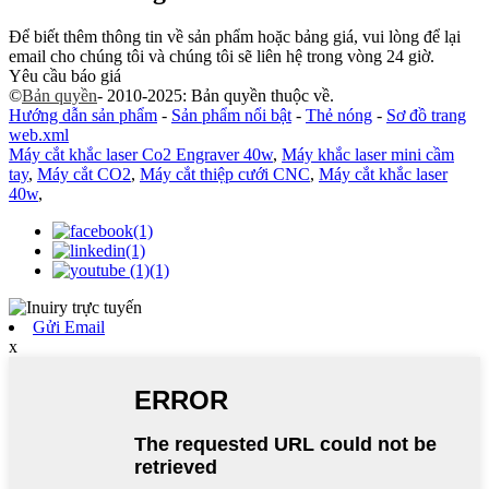
Để biết thêm thông tin về sản phẩm hoặc bảng giá, vui lòng để lại
email cho chúng tôi và chúng tôi sẽ liên hệ trong vòng 24 giờ.
Yêu cầu báo giá
©
Bản quyền
- 2010-2025: Bản quyền thuộc về.
Hướng dẫn sản phẩm
-
Sản phẩm nổi bật
-
Thẻ nóng
-
Sơ đồ trang
web.xml
Máy cắt khắc laser Co2 Engraver 40w
,
Máy khắc laser mini cầm
tay
,
Máy cắt CO2
,
Máy cắt thiệp cưới CNC
,
Máy cắt khắc laser
40w
,
Gửi Email
x