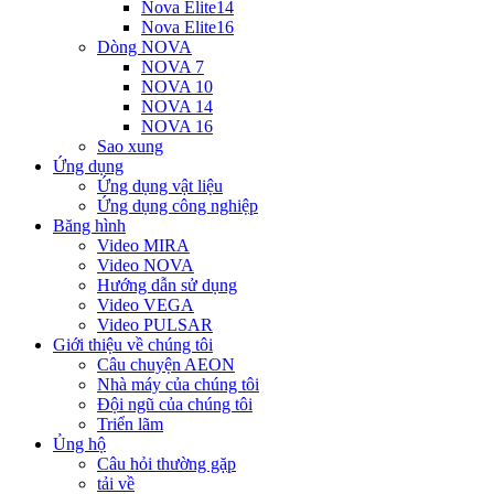
Nova Elite14
Nova Elite16
Dòng NOVA
NOVA 7
NOVA 10
NOVA 14
NOVA 16
Sao xung
Ứng dụng
Ứng dụng vật liệu
Ứng dụng công nghiệp
Băng hình
Video MIRA
Video NOVA
Hướng dẫn sử dụng
Video VEGA
Video PULSAR
Giới thiệu về chúng tôi
Câu chuyện AEON
Nhà máy của chúng tôi
Đội ngũ của chúng tôi
Triển lãm
Ủng hộ
Câu hỏi thường gặp
tải về