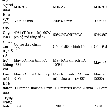
Người
MIRA5
MIRA7
MIRA9
mẫu
Khu
vực
500*300mm
700*450mm
900*60
làm
việc
Ống
40W (Tiêu chuẩn), 60W
60W/80W/RF30W
60W/80
laser
(có bộ mở rộng đèn)
Chiều
Có thể điều chỉnh
cao
Có thể điều chỉnh 150mm
Có thể 
120mm
trục Z
Hỗ
trợ
Máy bơm khí tích hợp
Máy bơm khí tích hợp
Máy bơm
không
18W
105W
khí
Làm
Máy bơm nước tích hợp
Máy làm lạnh nước làm
Máy làm
mát
34W
mát bằng quạt (3000)
(5000)
Kích
thước
900mm*710mm*430mm
1106mm*883mm*543mm
1306m
máy
Trọng
lượng
tịnh
105Kg
128Kg
208Kg