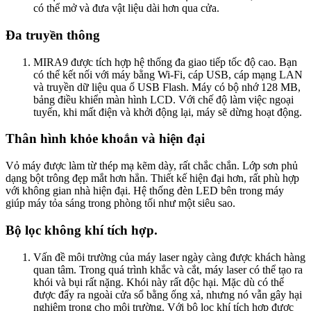
có thể mở và đưa vật liệu dài hơn qua cửa.
Đa truyền thông
MIRA9 được tích hợp hệ thống đa giao tiếp tốc độ cao. Bạn
có thể kết nối với máy bằng Wi-Fi, cáp USB, cáp mạng LAN
và truyền dữ liệu qua ổ USB Flash. Máy có bộ nhớ 128 MB,
bảng điều khiển màn hình LCD. Với chế độ làm việc ngoại
tuyến, khi mất điện và khởi động lại, máy sẽ dừng hoạt động.
Thân hình khỏe khoắn và hiện đại
Vỏ máy được làm từ thép mạ kẽm dày, rất chắc chắn. Lớp sơn phủ
dạng bột trông đẹp mắt hơn hẳn. Thiết kế hiện đại hơn, rất phù hợp
với không gian nhà hiện đại. Hệ thống đèn LED bên trong máy
giúp máy tỏa sáng trong phòng tối như một siêu sao.
Bộ lọc không khí tích hợp.
Vấn đề môi trường của máy laser ngày càng được khách hàng
quan tâm. Trong quá trình khắc và cắt, máy laser có thể tạo ra
khói và bụi rất nặng. Khói này rất độc hại. Mặc dù có thể
được đẩy ra ngoài cửa sổ bằng ống xả, nhưng nó vẫn gây hại
nghiêm trọng cho môi trường. Với bộ lọc khí tích hợp được