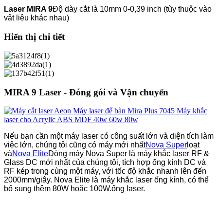
Laser MIRA 9
Độ dày cắt là 10mm 0-0,39 inch (tùy thuộc vào
vật liệu khác nhau)
Hiển thị chi tiết
MIRA 9 Laser - Đóng gói và Vận chuyển
Nếu bạn cần một máy laser có công suất lớn và diện tích làm
việc lớn, chúng tôi cũng có máy mới nhất
Nova Super
loạt
và
Nova Elite
Dòng máy Nova Super là máy khắc laser RF &
Glass DC mới nhất của chúng tôi, tích hợp ống kính DC và
RF kép trong cùng một máy, với tốc độ khắc nhanh lên đến
2000mm/giây. Nova Elite là máy khắc laser ống kính, có thể
bổ sung thêm 80W hoặc 100W.
ống laser.