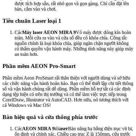
được tích hợp sẵn, rất nhỏ gọn và gọn gàng. Chỉ cần đặt lên
bàn, cắm vào và chơi.
Tiêu chuẩn Laser loại 1
Các
Máy laser AEON MIRA 9
Vỏ máy được đóng kín hoàn
toàn. Mỗi cửa ra vào và cửa sổ đều có khóa chìa. Công tắc
nguồn chính là loại khóa chìa, giúp ngăn chặn người không
có thẩm quyền vận hành máy. Những tính năng này giúp máy
an toàn hơn.
Phần mềm AEON Pro-Smart
Phần mềm Aeon ProSmart rất thân thiện với người dùng và sở hữu
các chức năng vận hành hoàn hảo. Bạn có thể thiết lập chi tiết thông
số và vận hành chúng rất dễ dàng. Phần mềm hỗ trợ tất cả các định
dạng tệp hiện có trên thị trường và có thể làm việc trực tiếp trong
CorelDraw, Illustrator và AutoCAD. Hơn nữa, nó tương thích với
cả Windows và Mac OS!
Bàn hiệu quả và cửa thông phía trước
Các
AEON MIRA 9
tôi
aser
Bàn nâng hạ bằng điện trục vít bi,
ổn định và chính xác. Chiều cao trục Z là 150mm, cửa trước