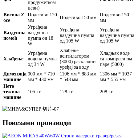
продужетком
цеви)
Висина Z
Подесиво 120
Подесиво 150
Подесиво 150 мм
осе
мм
мм
Уграђена
Уграђена
Уграђена
Ваздушна
ваздушна
ваздушна пумпа
ваздушна пумпа
помоћ
пумпа од 18
од 105 W
од 105 W
W
Хлађење
Уграђена
Хладњак воде
вентилатором
Хлађење
водена пумпа
са компресијом
(3000) расхладни
од 34 W
паре (5000)
уређај за воду
Димензија
900 мм * 710
1106 мм * 883 мм
1306 мм * 1037
машине
мм * 430 мм
* 543 мм
мм * 555 мм
Нето
тежина
105 кг
128 кг
208 кг
машине
Повезани производи