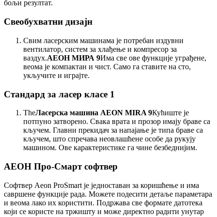
бољи резултат.
Свеобухватни дизајн
Свим ласерским машинама је потребан издувни
вентилатор, систем за хлађење и компресор за
ваздух.
АЕОН МИРА 9
Има све ове функције уграђене,
веома је компактан и чист. Само га ставите на сто,
укључите и играјте.
Стандард за ласер класе 1
The
Ласерска машина AEON MIRA 9
Кућиште је
потпуно затворено. Свака врата и прозор имају браве са
кључем. Главни прекидач за напајање је типа браве са
кључем, што спречава неовлашћене особе да рукују
машином. Ове карактеристике га чине безбеднијим.
АЕОН Про-Смарт софтвер
Софтвер Aeon ProSmart је једноставан за коришћење и има
савршене функције рада. Можете подесити детаље параметара
и веома лако их користити. Подржава све формате датотека
који се користе на тржишту и може директно радити унутар