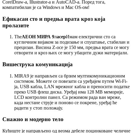
CorelDraw-а, Illustrator-а и AutoCAD-а. Поред тога,
компатибилан је са Windows и Mac OS-ом!
Ефикасан сто и предња врата кроз која
пролазите
The
АЕОН МИРА 9
л
асер
Имам електрични сто са
кугличним вијаком за подизање и спуштање, стабилан и
прецизан. Висина Z-осе је 150 мм, предња врата се могу
отворити и кроз њих се могу убацити дужи материјали.
Вишеструка комуникација
MIRA9 је направљен са брзим мултикомуникационим
системом. Можете се повезати са уређајем путем Wi-Fi-
ја, USB кабла, LAN мрежног кабла и преносити податке
преко USB флеш диска. Уређај има 128 MB меморије,
LCD контролни панел. Са режимом рада ван мреже,
када нестане струје и поново се покрене, уређај ће
радити у стоп положају.
Снажно и модерно тело
Кућиште је направљено од веома дебеле поцинковане челичне