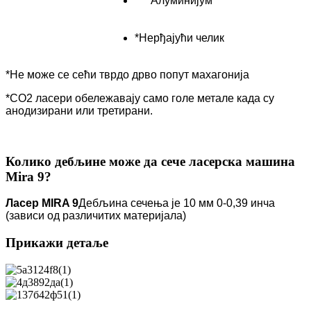
*Алуминијум
*Нерђајући челик
*Не може се сећи тврдо дрво попут махагонија
*CO2 ласери обележавају само голе метале када су
анодизирани или третирани.
Колико дебљине може да сече ласерска машина
Mira 9?
Ласер MIRA 9
Дебљина сечења је 10 мм 0-0,39 инча
(зависи од различитих материјала)
Прикажи детаље