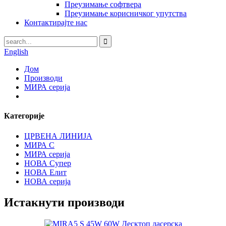
Преузимање софтвера
Преузимање корисничког упутства
Контактирајте нас
English
Дом
Производи
МИРА серија
Категорије
ЦРВЕНА ЛИНИЈА
МИРА С
МИРА серија
НОВА Супер
НОВА Елит
НОВА серија
Истакнути производи