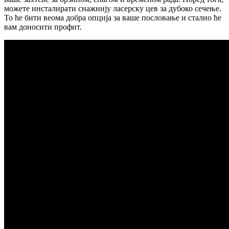
можете инсталирати снажнију ласерску цев за дубоко сечење.
То ће бити веома добра опција за ваше пословање и стално ће
вам доносити профит.