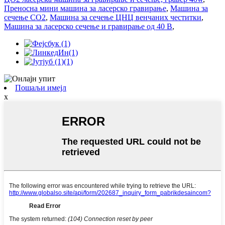
Преносна мини машина за ласерско гравирање
,
Машина за
сечење CO2
,
Машина за сечење ЦНЦ венчаних честитки
,
Машина за ласерско сечење и гравирање од 40 В
,
Пошаљи имејл
x