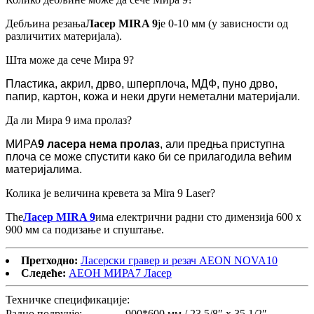
Дебљина резања
Ласер MIRA 9
је 0-10 мм (у зависности од
различитих материјала).
Шта може да сече Мира 9?
Пластика, акрил, дрво, шперплоча, МДФ, пуно дрво,
папир, картон, кожа и неки други неметални материјали.
Да ли Мира 9 има пролаз?
МИРА
9 ласера
нема пролаз
, али предња приступна
плоча се може спустити како би се прилагодила већим
материјалима.
Колика је величина кревета за Mira 9 Laser?
The
Ласер MIRA 9
има електрични радни сто димензија 600 x
900 мм са подизање и спуштање.
Претходно:
Ласерски гравер и резач AEON NOVA10
Следеће:
АЕОН МИРА7 Ласер
Техничке спецификације:
Радно подручје:
900*600 мм / 23 5/8″ x 35 1/2″