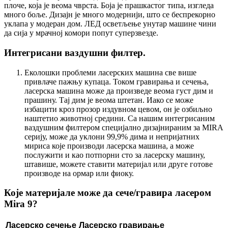
плоче, која је веома чврста. Боја је прашкастог типа, изгледа
много боље. Дизајн је много модернији, што се беспрекорно
уклапа у модеран дом. ЛЕД осветљење унутар машине чини
да сија у мрачној комори попут суперзвезде.
Интегрисани ваздушни филтер.
Еколошки проблеми ласерских машина све више
привлаче пажњу купаца. Током гравирања и сечења,
ласерска машина може да произведе веома густ дим и
прашину. Тај дим је веома штетан. Иако се може
избацити кроз прозор издувном цевом, он је озбиљно
наштетио животној средини. Са нашим интегрисаним
ваздушним филтером специјално дизајнираним за MIRA
серију, може да уклони 99,9% дима и непријатних
мириса које производи ласерска машина, а може
послужити и као потпорни сто за ласерску машину,
штавише, можете ставити материјал или друге готове
производе на ормар или фиоку.
Које материјале може да сече/гравира ласером
Mira 9?
Ласерско сечење
Ласерско гравирање