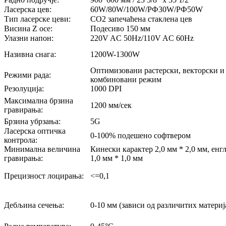
Ласерска цев:
60W/80W/100W/РФ30W/РФ50W
Тип ласерске цеви:
CO2 запечаћена стаклена цев
Висина Z осе:
Подесиво 150 мм
Улазни напон:
220V AC 50Hz/110V AC 60Hz
Називна снага:
1200W-1300W
Оптимизовани растерски, векторски и
Режими рада:
комбиновани режим
Резолуција:
1000 DPI
Максимална брзина
1200 мм/сек
гравирања:
Брзина убрзања:
5G
Ласерска оптичка
0-100% подешено софтвером
контрола:
Минимална величина
Кинески карактер 2,0 мм * 2,0 мм, енг
гравирања:
1,0 мм * 1,0 мм
Прецизност лоцирања:
<=0,1
Дебљина сечења:
0-10 мм (зависи од различитих материј