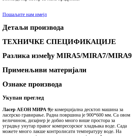
Пошаљите нам имејл
Детаљи производа
ТЕХНИЧКЕ СПЕЦИФИКАЦИЈЕ
Разлика између MIRA5/MIRA7/MIRA9
Применљиви материјали
Ознаке производа
Укупан преглед
Ласер АЕОН МИРА 9
је комерцијална десктоп машина за
ласерско гравирање. Радна површина је 900*600 мм. Са овом
величином, дизајнер је добио много више простора за
уградњу унутар правог компресорског хладњака воде. Сада
можете много лакше контролисати температуру воде. На