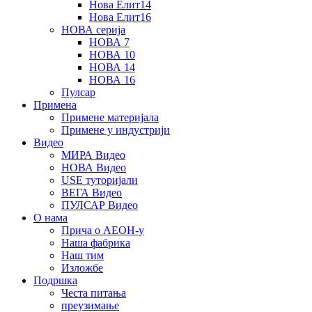
Нова Елит14
Нова Елит16
НОВА серија
НОВА 7
НОВА 10
НОВА 14
НОВА 16
Пулсар
Примена
Примене материјала
Примене у индустрији
Видео
МИРА Видео
НОВА Видео
USE туторијали
ВЕГА Видео
ПУЛСАР Видео
О нама
Прича о АЕОН-у
Наша фабрика
Наш тим
Изложбе
Подршка
Честа питања
преузимање