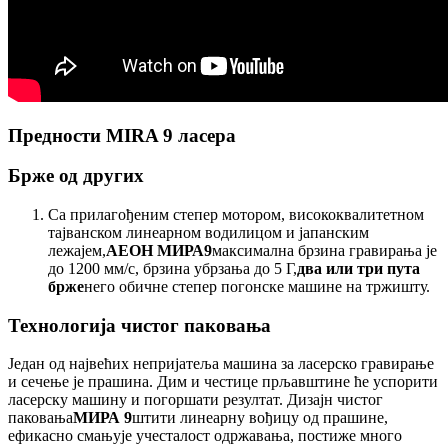
Предности MIRA 9 ласера
Брже од других
Са прилагођеним степер мотором, висококвалитетном
тајванском линеарном водилицом и јапанским
лежајем,
АЕОН МИРА9
максимална брзина гравирања је
до 1200 мм/с, брзина убрзања до 5 Г,
два или три пута
брже
него обичне степер погонске машине на тржишту.
Технологија чистог паковања
Један од највећих непријатеља машина за ласерско гравирање
и сечење је прашина. Дим и честице прљавштине ће успорити
ласерску машину и погоршати резултат. Дизајн чистог
паковања
МИРА 9
штити линеарну вођицу од прашине,
ефикасно смањује учесталост одржавања, постиже много