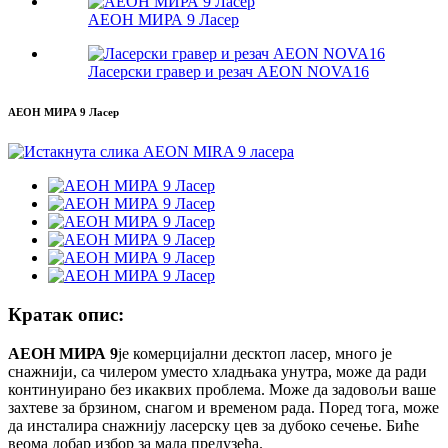
АЕОН МИРА 9 Ласер
Ласерски гравер и резач AEON NOVA16
АЕОН МИРА 9 Ласер
Кратак опис:
АЕОН МИРА 9
је комерцијални десктоп ласер, много је
снажнији, са чилером уместо хладњака унутра, може да ради
континуирано без икаквих проблема. Може да задовољи ваше
захтеве за брзином, снагом и временом рада. Поред тога, може
да инсталира снажнију ласерску цев за дубоко сечење. Биће
веома добар избор за мала предузећа.