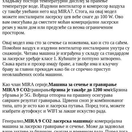
хладњаку постоји температурни дисплеј за праћење
температуре воде. Издувни вентилатор и компресор ваздуха
су такође увећани него код MIRA7. Стога, на овај модел
можете инсталирати ласерску цев веће снаге до 100 W. Ово
вам омогућава да сместите моћан комерцијални ласерски
резач у мали дом или предузеће са веома ограниченим
простором.
Овај модел има сто за сечење са ножевима, као и сто са саћем.
Помоћни ваздух и издувни вентилатор инсталирани унутра су
снажнији. Читава машина је изграђена у складу са стандардом
за ласерске уређаје класе 1. Кућиште је потпуно затворено.
Свака врата и прозор имају браве, а такође има и кључну
браву за главни прекидач како би се спречио приступ
неовлашћених особа машини.
Као члан MIRA серије,
Машина за сечење и гравирање
MIRA 9 CO2
гравирање
брзина је такође до 1200 мм/с
Брзина
убрзања је 5G. Вођица отпорна на прашину осигурава
савршен резултат гравирања. Црвени сноп је комбинованог
типа, што је исто као и ласерска путања. Поред тога, можете
изабрати аутофокус и WIFI за лакше искуство рада.
Генерално,
MIRA 9 CO2 ласерска машина
је комерцијална
машина за ласерско гравирање и сечење. Може да задовољи
ваше захтеве за брзином, снагом и временом рада. Поред тога,