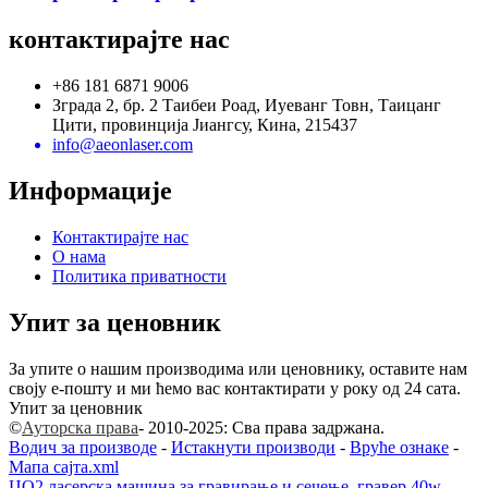
контактирајте нас
+86 181 6871 9006
Зграда 2, бр. 2 Таибеи Роад, Иуеванг Товн, Таицанг
Цити, провинција Јиангсу, Кина, 215437
info@aeonlaser.com
Информације
Контактирајте нас
О нама
Политика приватности
Упит за ценовник
За упите о нашим производима или ценовнику, оставите нам
своју е-пошту и ми ћемо вас контактирати у року од 24 сата.
Упит за ценовник
©
Ауторска права
- 2010-2025: Сва права задржана.
Водич за производе
-
Истакнути производи
-
Вруће ознаке
-
Мапа сајта.xml
ЦО2 ласерска машина за гравирање и сечење, гравер 40w
,