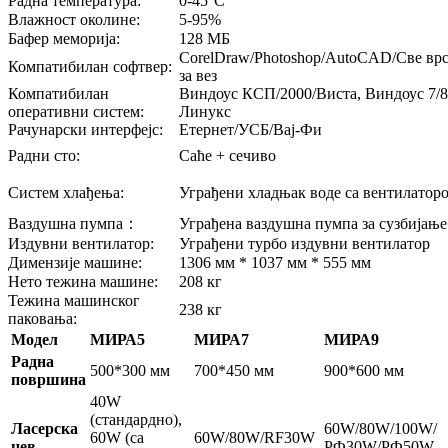
Радна температура:
0-45°C
Влажност околине:
5-95%
Бафер меморија:
128 МБ
CorelDraw/Photoshop/AutoCAD/Све врс
Компатибилан софтвер:
за вез
Компатибилан
Виндоус КСП/2000/Виста, Виндоус 7/8
оперативни систем:
Линукс
Рачунарски интерфејс:
Етернет/УСБ/Вај-Фи
Радни сто:
Саће + сечиво
Систем хлађења:
Уграђени хладњак воде са вентилаторо
Ваздушна пумпа：
Уграђена ваздушна пумпа за сузбијање
Издувни вентилатор:
Уграђени турбо издувни вентилатор
Димензије машине:
1306 мм * 1037 мм * 555 мм
Нето тежина машине:
208 кг
Тежина машинског
238 кг
паковања:
Модел
МИРА5
МИРА7
МИРА9
Радна
500*300 мм
700*450 мм
900*600 мм
површина
40W
(стандардно),
Ласерска
60W/80W/100W/
60W (са
60W/80W/RF30W
цев
РФ30W/РФ50W