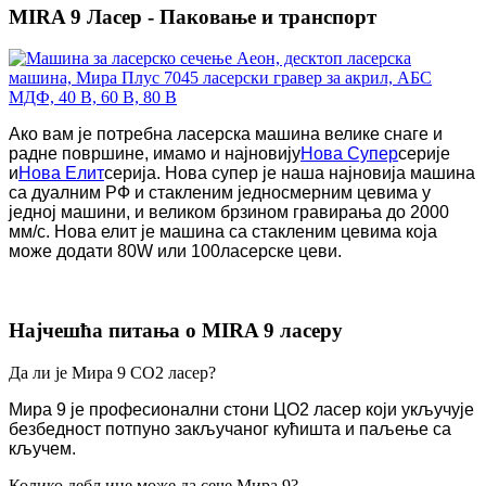
MIRA 9 Ласер - Паковање и транспорт
Ако вам је потребна ласерска машина велике снаге и
радне површине, имамо и најновију
Нова Супер
серије
и
Нова Елит
серија. Нова супер је наша најновија машина
са дуалним РФ и стакленим једносмерним цевима у
једној машини, и великом брзином гравирања до 2000
мм/с. Нова елит је машина са стакленим цевима која
може додати 80W или 100
ласерске цеви.
Најчешћа питања о MIRA 9 ласеру
Да ли је Мира 9 CO2 ласер?
Мира 9 је професионални стони ЦО2 ласер који укључује
безбедност потпуно закључаног кућишта и паљење са
кључем.
Колико дебљине може да сече Мира 9?